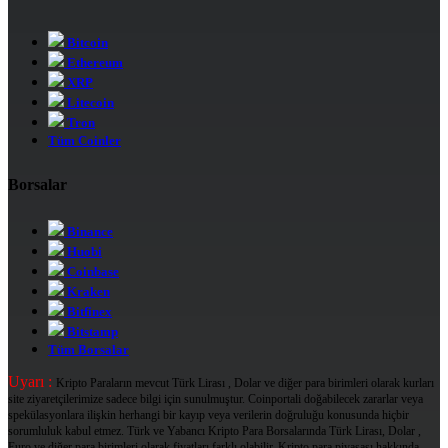
Bitcoin
Ethereum
XRP
Litecoin
Tron
Tüm Coinler
Borsalar
Binance
Huobi
Coinbase
Kraken
Bitfinex
Bitstamp
Tüm Borsalar
Uyarı :
Kripto Paraların mevcut Türk Lirası , Dolar ve diğer para birimleri olarak kurları
site ziyaretçilerimize sadece bilgi için sunulmuştur. Coinportali doğabilecek zararlar veya
spekülasyonlara ilişkin herhangi bir kayıp veya verilerin doğruluğu konusunda hiçbir
sorumluluk kabul etmez. Türk ve Yabancı Kripto Para Borsalarında Türk Lirası, Dolar ,
Euro ve diğer para birimleri olarak fiyatları farklı olabilir. Kripto para piyasası hakkında