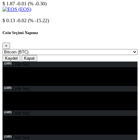
$ 1.87
-0.01 (% -0.30)
EOS
$ 0.13
-0.02 (% -15.22)
Coin Seçimi Yapınız
×
Kaydet
Kapat
(24H)
Coin Seç
(24H)
Coin Seç
(24H)
Coin Seç
(24H)
Coin Seç