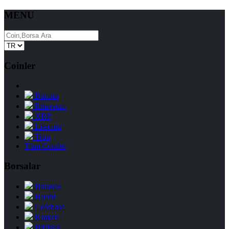
MENU
Coinler
Bitcoin
Ethereum
XRP
Litecoin
Tron
Tüm Coinler
Borsalar
Binance
Huobi
Coinbase
Kraken
Bitfinex