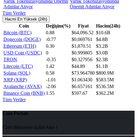
Varlık Tokenizasyonunda
Önemli Adımlar Atıyor
Tüm Veriler
Hacmi En Yüksek (24h)
Coin
Değişim(%)
Fiyat
Hacim(24h)
Bitcoin (BTC)
0.88
$64,096.52
$10.6B
Dogecoin (DOGE)
-0.77
$0.069761
$4.8B
Ethereum (ETH)
0.30
$1,870.51
$3.2B
USD Coin (USDC)
0
$0.999805
$3.0B
TRON
-0.35
$0.327956
$2.3B
Litecoin (LTC)
1.42
$44.89
$1.1B
Solana (SOL)
0.58
$73.964780
$800.9M
XRP (XRP)
-1.01
$1.063430
$583.5M
Avalanche (AVAX)
-2.06
$6.657161
$536.5M
Binance Coin (BNB)
1.55
$597.67
$362.2M
Tüm Veriler
Coin Portalı
Coin dünyasına açılan kapı !