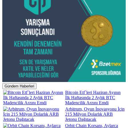
Gündem Haberleri
Bitcoin Etf`leri Haziran Ayının
İlk Haftasında 2 Aylık BTC
Madencilik Arzını Emdi
Arbitrum, Oyun İnovasyonu İçin
215 Milyon Dolarlık ARB
Jetonu Dağıtacak
Orbit Chain Korsanı, Aylarca