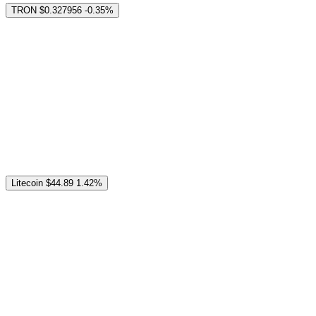
TRON
$0.327956
-0.35%
Litecoin
$44.89
1.42%