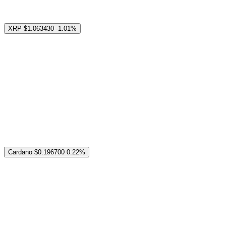
XRP
$1.063430
-1.01%
Cardano
$0.196700
0.22%