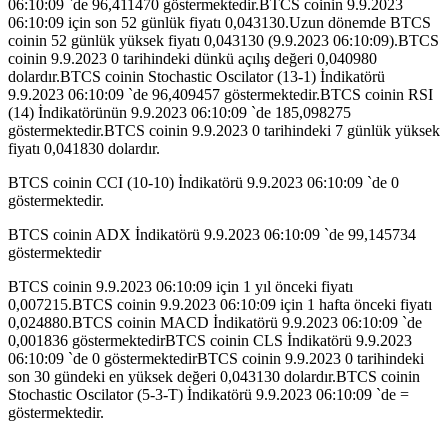
06:10:09 `de 96,411470 göstermektedir.BTCS coinin 9.9.2023
06:10:09 için son 52 günlük fiyatı 0,043130.Uzun dönemde BTCS
coinin 52 günlük yüksek fiyatı 0,043130 (9.9.2023 06:10:09).BTCS
coinin 9.9.2023 0 tarihindeki dünkü açılış değeri 0,040980
dolardır.BTCS coinin Stochastic Oscilator (13-1) İndikatörü
9.9.2023 06:10:09 `de 96,409457 göstermektedir.BTCS coinin RSI
(14) İndikatörünün 9.9.2023 06:10:09 `de 185,098275
göstermektedir.BTCS coinin 9.9.2023 0 tarihindeki 7 günlük yüksek
fiyatı 0,041830 dolardır.
BTCS coinin CCI (10-10) İndikatörü 9.9.2023 06:10:09 `de 0
göstermektedir.
BTCS coinin ADX İndikatörü 9.9.2023 06:10:09 `de 99,145734
göstermektedir
BTCS coinin 9.9.2023 06:10:09 için 1 yıl önceki fiyatı
0,007215.BTCS coinin 9.9.2023 06:10:09 için 1 hafta önceki fiyatı
0,024880.BTCS coinin MACD İndikatörü 9.9.2023 06:10:09 `de
0,001836 göstermektedirBTCS coinin CLS İndikatörü 9.9.2023
06:10:09 `de 0 göstermektedirBTCS coinin 9.9.2023 0 tarihindeki
son 30 gündeki en yüksek değeri 0,043130 dolardır.BTCS coinin
Stochastic Oscilator (5-3-T) İndikatörü 9.9.2023 06:10:09 `de =
göstermektedir.