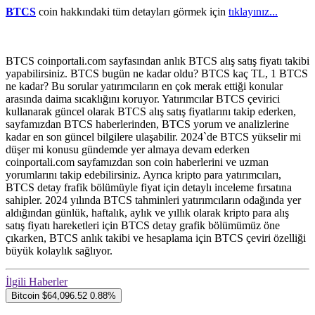
BTCS
coin hakkındaki tüm detayları görmek için
tıklayınız...
BTCS coinportali.com sayfasından anlık BTCS alış satış fiyatı takibi
yapabilirsiniz. BTCS bugün ne kadar oldu? BTCS kaç TL, 1 BTCS
ne kadar? Bu sorular yatırımcıların en çok merak ettiği konular
arasında daima sıcaklığını koruyor. Yatırımcılar BTCS çevirici
kullanarak güncel olarak BTCS alış satış fiyatlarını takip ederken,
sayfamızdan BTCS haberlerinden, BTCS yorum ve analizlerine
kadar en son güncel bilgilere ulaşabilir. 2024`de BTCS yükselir mi
düşer mi konusu gündemde yer almaya devam ederken
coinportali.com sayfamızdan son coin haberlerini ve uzman
yorumlarını takip edebilirsiniz. Ayrıca kripto para yatırımcıları,
BTCS detay frafik bölümüyle fiyat için detaylı inceleme fırsatına
sahipler. 2024 yılında BTCS tahminleri yatırımcıların odağında yer
aldığından günlük, haftalık, aylık ve yıllık olarak kripto para alış
satış fiyatı hareketleri için BTCS detay grafik bölümümüz öne
çıkarken, BTCS anlık takibi ve hesaplama için BTCS çeviri özelliği
büyük kolaylık sağlıyor.
İlgili Haberler
Bitcoin
$64,096.52
0.88%