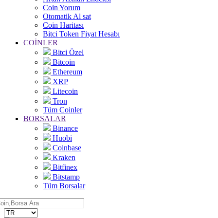
Coin Yorum
Otomatik Al sat
Coin Haritası
Bitci Token Fiyat Hesabı
COİNLER
Bitci Özel
Bitcoin
Ethereum
XRP
Litecoin
Tron
Tüm Coinler
BORSALAR
Binance
Huobi
Coinbase
Kraken
Bitfinex
Bitstamp
Tüm Borsalar