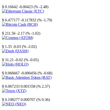
Stellar
$ 0.16642
-0.00423 (% -2.48)
Ethereum Classic
$ 6.477177
-0.117832 (% -1.79)
Bitcoin Cash
$ 211.56
-2.17 (% -1.02)
Cosmos
$ 1.35
-0.03 (% -2.02)
Dash
$ 31.21
-0.02 (% -0.05)
Holo
$ 0.066667
-0.000456 (% -0.68)
Basic Attention Token
$ 0.067233
0.001558 (% 2.37)
Tezos
$ 0.198277
0.000707 (% 0.36)
NEO