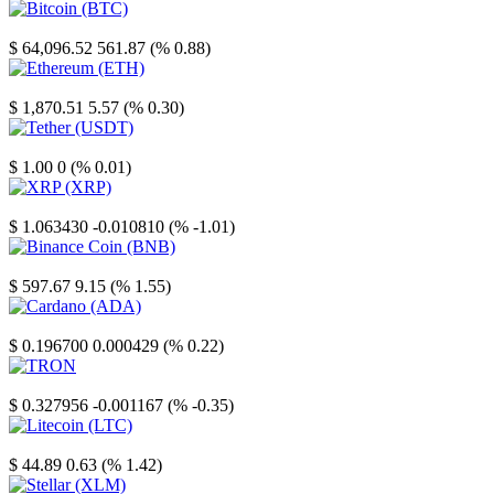
Bitcoin
$ 64,096.52
561.87 (% 0.88)
Ethereum
$ 1,870.51
5.57 (% 0.30)
Tether
$ 1.00
0 (% 0.01)
XRP
$ 1.063430
-0.010810 (% -1.01)
Binance Coin
$ 597.67
9.15 (% 1.55)
Cardano
$ 0.196700
0.000429 (% 0.22)
TRON
$ 0.327956
-0.001167 (% -0.35)
Litecoin
$ 44.89
0.63 (% 1.42)