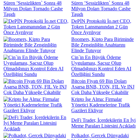
Süren ’Sessizlikten` Sonra 48
Milyon Doları Tornado Cashe
Taşıdı
DePİN Protokolü İo.net CEO,
Token Lansmanından 2 Gün
Önce Ayrılıyor
Boomers, Kipto Para Biriminde
Bile Zenginliğin Anahtarını
Elinde Tutuyor
Çin`in En Büyük Ödeme
Uygulaması, Saçsız Olup
Olmadığınızı Kontrol Eden AI
Özelliğini Sundu
Bitcoin Fiyatı 69 Bin Doları
Aşarsa BNB, TON, FIL Ve INJ
Çok Daha Yükseğe Çıkabilir
Kripto İşe Alma: Firmalar
Yönetici Kademelerine Trafik
Gazileri Ekliyor
DeFi Trader, İçerdekilerin En İyi
Meme Paraları Listesini Açıkladı
Polkadot, Gerçek Dünyadaki