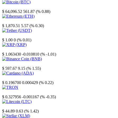
Bitcoin
$ 64,096.52
561.87 (% 0.88)
Ethereum
$ 1,870.51
5.57 (% 0.30)
Tether
$ 1.00
0 (% 0.01)
XRP
$ 1.063430
-0.010810 (% -1.01)
Binance Coin
$ 597.67
9.15 (% 1.55)
Cardano
$ 0.196700
0.000429 (% 0.22)
TRON
$ 0.327956
-0.001167 (% -0.35)
Litecoin
$ 44.89
0.63 (% 1.42)