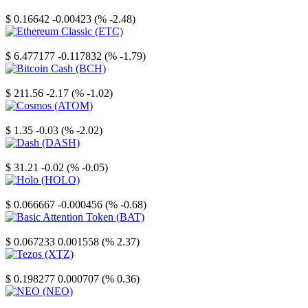
Stellar
$ 0.16642
-0.00423 (% -2.48)
Ethereum Classic
$ 6.477177
-0.117832 (% -1.79)
Bitcoin Cash
$ 211.56
-2.17 (% -1.02)
Cosmos
$ 1.35
-0.03 (% -2.02)
Dash
$ 31.21
-0.02 (% -0.05)
Holo
$ 0.066667
-0.000456 (% -0.68)
Basic Attention Token
$ 0.067233
0.001558 (% 2.37)
Tezos
$ 0.198277
0.000707 (% 0.36)
NEO