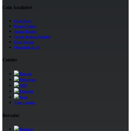
Coin Analizleri
Coin Detay
Piyasa Takip
Alarm Listesi
Artan Azalan Endeksi
Coin Yorum
Otomatik Al sat
Coinler
Bitcoin
Ethereum
XRP
Litecoin
Tron
Tüm Coinler
Borsalar
Binance