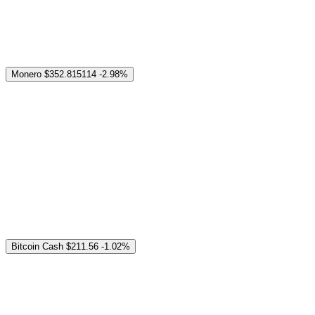
Monero
$352.815114
-2.98%
Bitcoin Cash
$211.56
-1.02%