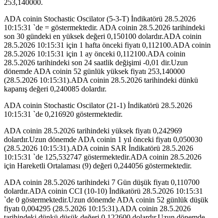
253,140000.
ADA coinin Stochastic Oscilator (5-3-T) İndikatörü 28.5.2026
10:15:31 `de = göstermektedir. ADA coinin 28.5.2026 tarihindeki
son 30 gündeki en yüksek değeri 0,150100 dolardır.ADA coinin
28.5.2026 10:15:31 için 1 hafta önceki fiyatı 0,112100.ADA coinin
28.5.2026 10:15:31 için 1 ay önceki 0,112100.ADA coinin
28.5.2026 tarihindeki son 24 saatlik değişimi -0,01 dir.Uzun
dönemde ADA coinin 52 günlük yüksek fiyatı 253,140000
(28.5.2026 10:15:31).ADA coinin 28.5.2026 tarihindeki dünkü
kapanış değeri 0,240085 dolardır.
ADA coinin Stochastic Oscilator (21-1) İndikatörü 28.5.2026
10:15:31 `de 0,216920 göstermektedir.
ADA coinin 28.5.2026 tarihindeki yüksek fiyatı 0,242969
dolardır.Uzun dönemde ADA coinin 1 yıl önceki fiyatı 0,050030
(28.5.2026 10:15:31).ADA coinin SAR İndikatörü 28.5.2026
10:15:31 `de 125,532747 göstermektedir.ADA coinin 28.5.2026
için Hareketli Ortalaması (9) değeri 0,244056 göstermektedir.
ADA coinin 28.5.2026 tarihindeki 7 Gün düşük fiyatı 0,110700
dolardır.ADA coinin CCI (10-10) İndikatörü 28.5.2026 10:15:31
`de 0 göstermektedir.Uzun dönemde ADA coinin 52 günlük düşük
fiyatı 0,004295 (28.5.2026 10:15:31).ADA coinin 28.5.2026
tarihindeki dünkü düşük değeri 0,122600 dolardır.Uzun dönemde