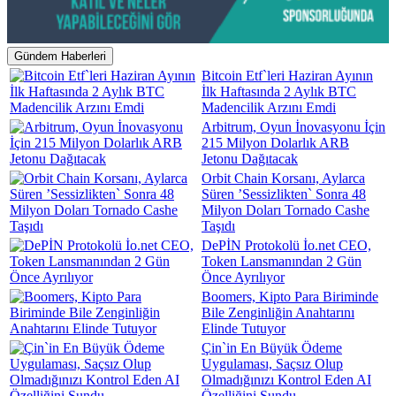
Gündem Haberleri
Bitcoin Etf`leri Haziran Ayının
İlk Haftasında 2 Aylık BTC
Madencilik Arzını Emdi
Arbitrum, Oyun İnovasyonu İçin
215 Milyon Dolarlık ARB
Jetonu Dağıtacak
Orbit Chain Korsanı, Aylarca
Süren ’Sessizlikten` Sonra 48
Milyon Doları Tornado Cashe
Taşıdı
DePİN Protokolü İo.net CEO,
Token Lansmanından 2 Gün
Önce Ayrılıyor
Boomers, Kipto Para Biriminde
Bile Zenginliğin Anahtarını
Elinde Tutuyor
Çin`in En Büyük Ödeme
Uygulaması, Saçsız Olup
Olmadığınızı Kontrol Eden AI
Özelliğini Sundu