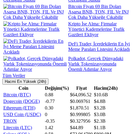
Bitcoin Fiyatı 69 Bin Doları
Aşarsa BNB, TON, FIL Ve INJ
Çok Daha Yükseğe Çıkabilir
Kripto İşe Alma: Firmalar
Yönetici Kademelerine Trafik
Gazileri Ekliyor
DeFi Trader, İçerdekilerin En İyi
Meme Paraları Listesini Açıkladı
Polkadot, Gerçek Dünyadaki
Varlık Tokenizasyonunda
Önemli Adımlar Atıyor
Tüm Veriler
Hacmi En Yüksek (24h)
Coin
Değişim(%)
Fiyat
Hacim(24h)
Bitcoin (BTC)
0.88
$64,096.52
$10.6B
Dogecoin (DOGE)
-0.77
$0.069761
$4.8B
Ethereum (ETH)
0.30
$1,870.51
$3.2B
USD Coin (USDC)
0
$0.999805
$3.0B
TRON
-0.35
$0.327956
$2.3B
Litecoin (LTC)
1.42
$44.89
$1.1B