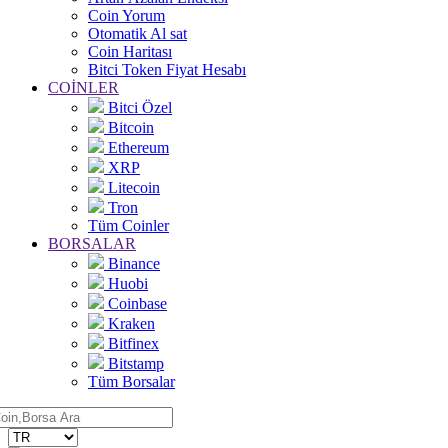
Coin Yorum
Otomatik Al sat
Coin Haritası
Bitci Token Fiyat Hesabı
COİNLER
Bitci Özel
Bitcoin
Ethereum
XRP
Litecoin
Tron
Tüm Coinler
BORSALAR
Binance
Huobi
Coinbase
Kraken
Bitfinex
Bitstamp
Tüm Borsalar