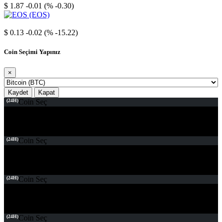
$ 1.87
-0.01 (% -0.30)
EOS
$ 0.13
-0.02 (% -15.22)
Coin Seçimi Yapınız
×
Kaydet
Kapat
(24H)
Coin Seç
(24H)
Coin Seç
(24H)
Coin Seç
(24H)
Coin Seç