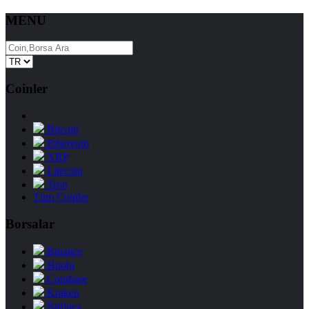
MENU
Coinler
Bitcoin
Ethereum
XRP
Litecoin
Tron
Tüm Coinler
Borsalar
Binance
Huobi
Coinbase
Kraken
Bitfinex