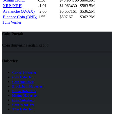
Solana (SOL)
0.58
$73.964780
$800.9M
XRP (XRP)
-1.01
$1.063430
$583.5M
Avalanche (AVAX)
-2.06
$6.657161
$536.5M
Binance Coin (BNB)
1.55
$597.67
$362.2M
Tüm Veriler
Coin Portalı
Coin dünyasına açılan kapı !
Haberler
Güncel Haberler
Coin Haberler
Coin Analizleri
Blockchain Haberleri
Borsa Haberleri
Mining Haberleri
Coin Videoları
Coin Yazarları
Tüm Haberler