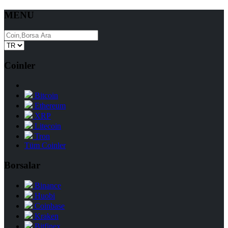
MENU
Coinler
Bitcoin
Ethereum
XRP
Litecoin
Tron
Tüm Coinler
Borsalar
Binance
Huobi
Coinbase
Kraken
Bitfinex