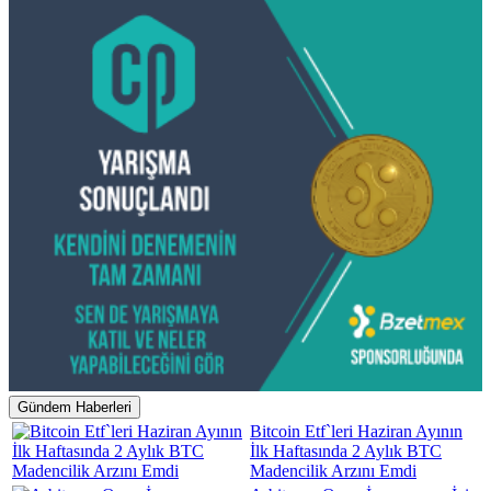
Gündem Haberleri
Bitcoin Etf`leri Haziran Ayının
İlk Haftasında 2 Aylık BTC
Madencilik Arzını Emdi