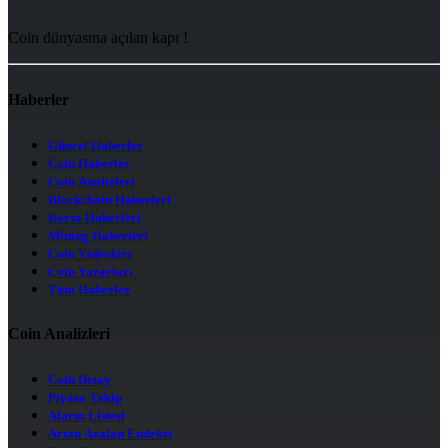
Coin dünyasına açılan kapı !
Haberler
Güncel Haberler
Coin Haberler
Coin Analizleri
Blockchain Haberleri
Borsa Haberleri
Mining Haberleri
Coin Videoları
Coin Yazarları
Tüm Haberler
Coin Analizleri
Coin Detay
Piyasa Takip
Alarm Listesi
Artan Azalan Endeksi