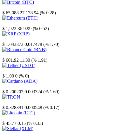
Bitcoin
$ 65,088.27
178.94 (% 0.28)
Ethereum
$ 1,922.36
9.99 (% 0.52)
XRP
$ 1.043873
0.017478 (% 1.70)
Binance Coin
$ 601.92
11.30 (% 1.91)
Tether
$ 1.00
0 (% 0)
Cardano
$ 0.200202
0.003324 (% 1.69)
TRON
$ 0.328391
0.000548 (% 0.17)
Litecoin
$ 45.77
0.15 (% 0.33)