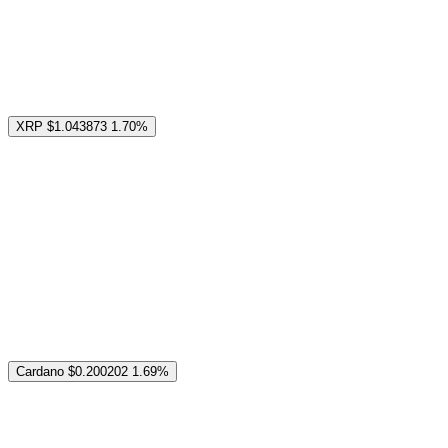
XRP
$1.043873
1.70%
Cardano
$0.200202
1.69%