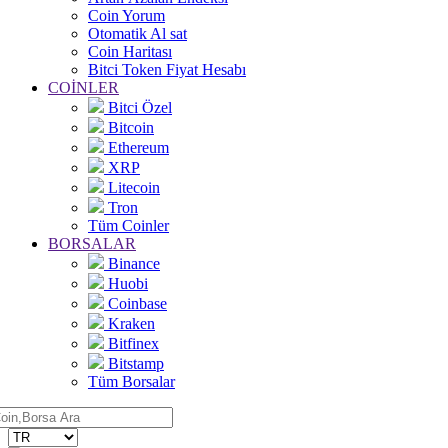
Coin Yorum
Otomatik Al sat
Coin Haritası
Bitci Token Fiyat Hesabı
COİNLER
Bitci Özel
Bitcoin
Ethereum
XRP
Litecoin
Tron
Tüm Coinler
BORSALAR
Binance
Huobi
Coinbase
Kraken
Bitfinex
Bitstamp
Tüm Borsalar