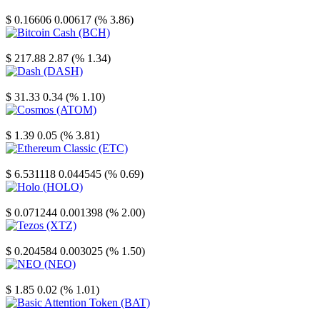
Stellar
$ 0.16606
0.00617 (% 3.86)
Bitcoin Cash
$ 217.88
2.87 (% 1.34)
Dash
$ 31.33
0.34 (% 1.10)
Cosmos
$ 1.39
0.05 (% 3.81)
Ethereum Classic
$ 6.531118
0.044545 (% 0.69)
Holo
$ 0.071244
0.001398 (% 2.00)
Tezos
$ 0.204584
0.003025 (% 1.50)
NEO
$ 1.85
0.02 (% 1.01)
Basic Attention Token