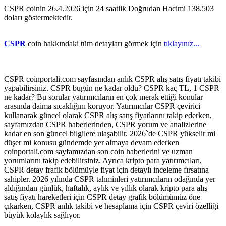
CSPR coinin 26.4.2026 için 24 saatlik Doğrudan Hacimi 138.503
doları göstermektedir.
CSPR
coin hakkındaki tüm detayları görmek için
tıklayınız...
CSPR coinportali.com sayfasından anlık CSPR alış satış fiyatı takibi
yapabilirsiniz. CSPR bugün ne kadar oldu? CSPR kaç TL, 1 CSPR
ne kadar? Bu sorular yatırımcıların en çok merak ettiği konular
arasında daima sıcaklığını koruyor. Yatırımcılar CSPR çevirici
kullanarak güncel olarak CSPR alış satış fiyatlarını takip ederken,
sayfamızdan CSPR haberlerinden, CSPR yorum ve analizlerine
kadar en son güncel bilgilere ulaşabilir. 2026`de CSPR yükselir mi
düşer mi konusu gündemde yer almaya devam ederken
coinportali.com sayfamızdan son coin haberlerini ve uzman
yorumlarını takip edebilirsiniz. Ayrıca kripto para yatırımcıları,
CSPR detay frafik bölümüyle fiyat için detaylı inceleme fırsatına
sahipler. 2026 yılında CSPR tahminleri yatırımcıların odağında yer
aldığından günlük, haftalık, aylık ve yıllık olarak kripto para alış
satış fiyatı hareketleri için CSPR detay grafik bölümümüz öne
çıkarken, CSPR anlık takibi ve hesaplama için CSPR çeviri özelliği
büyük kolaylık sağlıyor.