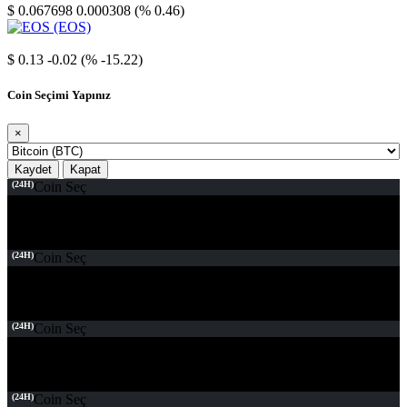
$ 0.067698
0.000308 (% 0.46)
EOS
$ 0.13
-0.02 (% -15.22)
Coin Seçimi Yapınız
×
Kaydet
Kapat
(24H)
Coin Seç
(24H)
Coin Seç
(24H)
Coin Seç
(24H)
Coin Seç