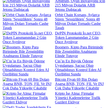
Arbitrum, Oyun İnovasyonu İçin
215 Milyon Dolarlık ARB
Jetonu Dağıtacak
Orbit Chain Korsanı, Aylarca
Süren ’Sessizlikten` Sonra 48
Milyon Doları Tornado Cashe
Taşıdı
DePİN Protokolü İo.net CEO,
Token Lansmanından 2 Gün
Önce Ayrılıyor
Boomers, Kipto Para Biriminde
Bile Zenginliğin Anahtarını
Elinde Tutuyor
Çin`in En Büyük Ödeme
Uygulaması, Saçsız Olup
Olmadığınızı Kontrol Eden AI
Özelliğini Sundu
Bitcoin Fiyatı 69 Bin Doları
Aşarsa BNB, TON, FIL Ve INJ
Çok Daha Yükseğe Çıkabilir
Kripto İşe Alma: Firmalar
Yönetici Kademelerine Trafik
Gazileri Ekliyor