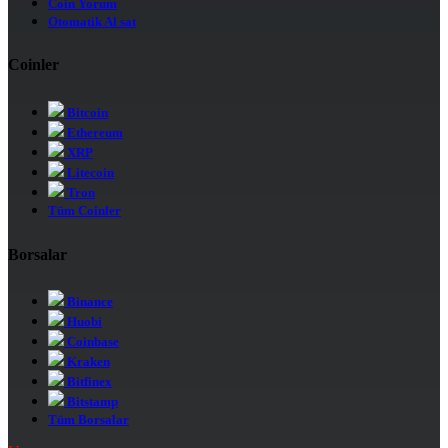
Coin Yorum
Otomatik Al sat
Coinler
Bitcoin
Ethereum
XRP
Litecoin
Tron
Tüm Coinler
Borsalar
Binance
Huobi
Coinbase
Kraken
Bitfinex
Bitstamp
Tüm Borsalar