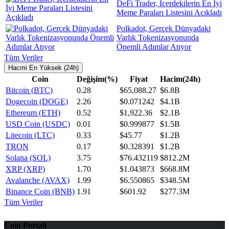
DeFi Trader, İçerdekilerin En İyi
Meme Paraları Listesini Açıkladı
Polkadot, Gerçek Dünyadaki
Varlık Tokenizasyonunda
Önemli Adımlar Atıyor
Tüm Veriler
Hacmi En Yüksek (24h)
Coin
Değişim(%)
Fiyat
Hacim(24h)
Bitcoin (BTC)
0.28
$65,088.27
$6.8B
Dogecoin (DOGE)
2.26
$0.071242
$4.1B
Ethereum (ETH)
0.52
$1,922.36
$2.1B
USD Coin (USDC)
0.01
$0.999877
$1.5B
Litecoin (LTC)
0.33
$45.77
$1.2B
TRON
0.17
$0.328391
$1.2B
Solana (SOL)
3.75
$76.432119
$812.2M
XRP (XRP)
1.70
$1.043873
$668.8M
Avalanche (AVAX)
1.99
$6.550865
$348.5M
Binance Coin (BNB)
1.91
$601.92
$277.3M
Tüm Veriler
Coin Portalı