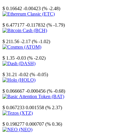
Stellar
$ 0.16642
-0.00423 (% -2.48)
Ethereum Classic
$ 6.477177
-0.117832 (% -1.79)
Bitcoin Cash
$ 211.56
-2.17 (% -1.02)
Cosmos
$ 1.35
-0.03 (% -2.02)
Dash
$ 31.21
-0.02 (% -0.05)
Holo
$ 0.066667
-0.000456 (% -0.68)
Basic Attention Token
$ 0.067233
0.001558 (% 2.37)
Tezos
$ 0.198277
0.000707 (% 0.36)
NEO