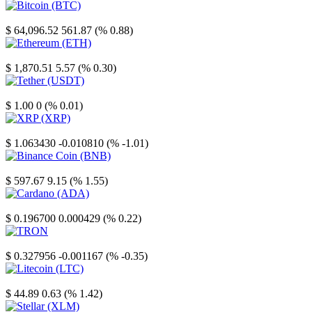
Bitcoin
$ 64,096.52
561.87 (% 0.88)
Ethereum
$ 1,870.51
5.57 (% 0.30)
Tether
$ 1.00
0 (% 0.01)
XRP
$ 1.063430
-0.010810 (% -1.01)
Binance Coin
$ 597.67
9.15 (% 1.55)
Cardano
$ 0.196700
0.000429 (% 0.22)
TRON
$ 0.327956
-0.001167 (% -0.35)
Litecoin
$ 44.89
0.63 (% 1.42)