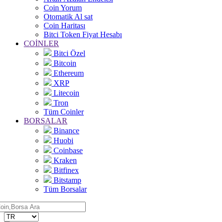
Coin Yorum
Otomatik Al sat
Coin Haritası
Bitci Token Fiyat Hesabı
COİNLER
Bitci Özel
Bitcoin
Ethereum
XRP
Litecoin
Tron
Tüm Coinler
BORSALAR
Binance
Huobi
Coinbase
Kraken
Bitfinex
Bitstamp
Tüm Borsalar