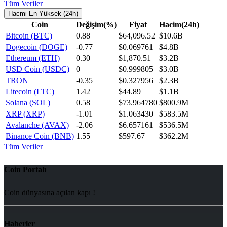
Tüm Veriler
Hacmi En Yüksek (24h)
Coin
Değişim(%)
Fiyat
Hacim(24h)
Bitcoin (BTC)
0.88
$64,096.52
$10.6B
Dogecoin (DOGE)
-0.77
$0.069761
$4.8B
Ethereum (ETH)
0.30
$1,870.51
$3.2B
USD Coin (USDC)
0
$0.999805
$3.0B
TRON
-0.35
$0.327956
$2.3B
Litecoin (LTC)
1.42
$44.89
$1.1B
Solana (SOL)
0.58
$73.964780
$800.9M
XRP (XRP)
-1.01
$1.063430
$583.5M
Avalanche (AVAX)
-2.06
$6.657161
$536.5M
Binance Coin (BNB)
1.55
$597.67
$362.2M
Tüm Veriler
Coin Portalı
Coin dünyasına açılan kapı !
Haberler