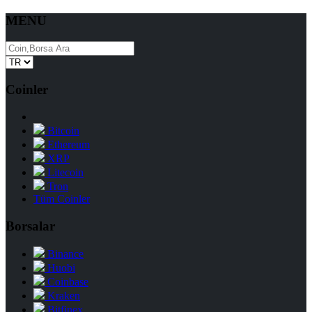
MENU
Coinler
Bitcoin
Ethereum
XRP
Litecoin
Tron
Tüm Coinler
Borsalar
Binance
Huobi
Coinbase
Kraken
Bitfinex