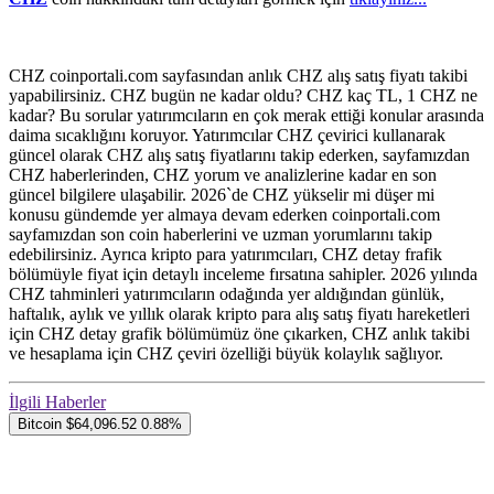
CHZ coinportali.com sayfasından anlık CHZ alış satış fiyatı takibi
yapabilirsiniz. CHZ bugün ne kadar oldu? CHZ kaç TL, 1 CHZ ne
kadar? Bu sorular yatırımcıların en çok merak ettiği konular arasında
daima sıcaklığını koruyor. Yatırımcılar CHZ çevirici kullanarak
güncel olarak CHZ alış satış fiyatlarını takip ederken, sayfamızdan
CHZ haberlerinden, CHZ yorum ve analizlerine kadar en son
güncel bilgilere ulaşabilir. 2026`de CHZ yükselir mi düşer mi
konusu gündemde yer almaya devam ederken coinportali.com
sayfamızdan son coin haberlerini ve uzman yorumlarını takip
edebilirsiniz. Ayrıca kripto para yatırımcıları, CHZ detay frafik
bölümüyle fiyat için detaylı inceleme fırsatına sahipler. 2026 yılında
CHZ tahminleri yatırımcıların odağında yer aldığından günlük,
haftalık, aylık ve yıllık olarak kripto para alış satış fiyatı hareketleri
için CHZ detay grafik bölümümüz öne çıkarken, CHZ anlık takibi
ve hesaplama için CHZ çeviri özelliği büyük kolaylık sağlıyor.
İlgili Haberler
Bitcoin
$64,096.52
0.88%