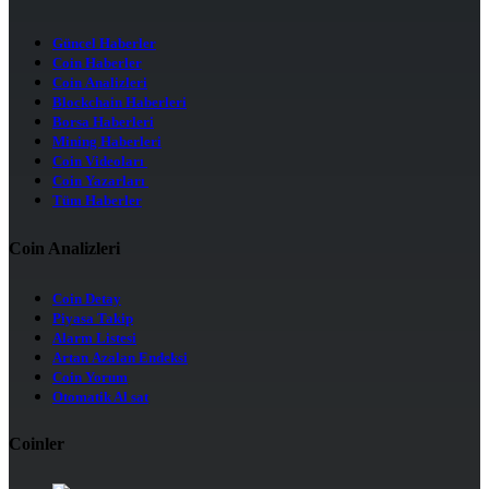
Güncel Haberler
Coin Haberler
Coin Analizleri
Blockchain Haberleri
Borsa Haberleri
Mining Haberleri
Coin Videoları
Coin Yazarları
Tüm Haberler
Coin Analizleri
Coin Detay
Piyasa Takip
Alarm Listesi
Artan Azalan Endeksi
Coin Yorum
Otomatik Al sat
Coinler