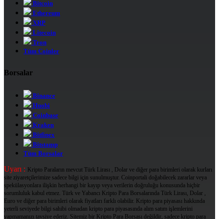
Bitcoin
Ethereum
XRP
Litecoin
Tron
Tüm Coinler
Borsalar
Binance
Huobi
Coinbase
Kraken
Bitfinex
Bitstamp
Tüm Borsalar
Uyarı :
Kripto Paraların mevcut Türk Lirası , Dolar ve diğer para birimleri olarak kurları
site ziyaretçilerimize sadece bilgi için sunulmuştur. Coinportali doğabilecek zararlar veya
spekülasyonlara ilişkin herhangi bir kayıp veya verilerin doğruluğu konusunda hiçbir
sorumluluk kabul etmez. Türk ve Yabancı Kripto Para Borsalarında Türk Lirası, Dolar ,
Euro ve diğer para birimleri olarak fiyatları farklı olabilir. Kripto para piyasası hakkında
yeterli seviyede bilgi sahibi olmadan kripto para piyasasında alım satım işlemlerini
yapmamanızı tavsiye ederiz. Sitemiz bir Kripto Para Borsası değildir, sadece kripto para