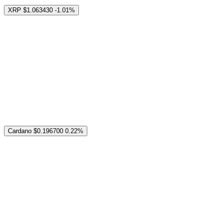
XRP
$1.063430
-1.01%
Cardano
$0.196700
0.22%