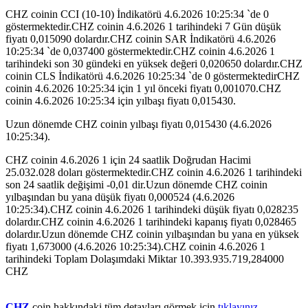
CHZ coinin CCI (10-10) İndikatörü 4.6.2026 10:25:34 `de 0
göstermektedir.CHZ coinin 4.6.2026 1 tarihindeki 7 Gün düşük
fiyatı 0,015090 dolardır.CHZ coinin SAR İndikatörü 4.6.2026
10:25:34 `de 0,037400 göstermektedir.CHZ coinin 4.6.2026 1
tarihindeki son 30 gündeki en yüksek değeri 0,020650 dolardır.CHZ
coinin CLS İndikatörü 4.6.2026 10:25:34 `de 0 göstermektedirCHZ
coinin 4.6.2026 10:25:34 için 1 yıl önceki fiyatı 0,001070.CHZ
coinin 4.6.2026 10:25:34 için yılbaşı fiyatı 0,015430.
Uzun dönemde CHZ coinin yılbaşı fiyatı 0,015430 (4.6.2026
10:25:34).
CHZ coinin 4.6.2026 1 için 24 saatlik Doğrudan Hacimi
25.032.028 doları göstermektedir.CHZ coinin 4.6.2026 1 tarihindeki
son 24 saatlik değişimi -0,01 dir.Uzun dönemde CHZ coinin
yılbaşından bu yana düşük fiyatı 0,000524 (4.6.2026
10:25:34).CHZ coinin 4.6.2026 1 tarihindeki düşük fiyatı 0,028235
dolardır.CHZ coinin 4.6.2026 1 tarihindeki kapanış fiyatı 0,028465
dolardır.Uzun dönemde CHZ coinin yılbaşından bu yana en yüksek
fiyatı 1,673000 (4.6.2026 10:25:34).CHZ coinin 4.6.2026 1
tarihindeki Toplam Dolaşımdaki Miktar 10.393.935.719,284000
CHZ
CHZ
coin hakkındaki tüm detayları görmek için
tıklayınız...