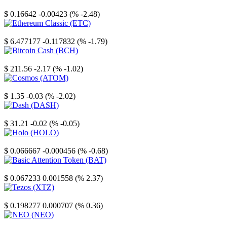
Stellar
$ 0.16642
-0.00423 (% -2.48)
Ethereum Classic
$ 6.477177
-0.117832 (% -1.79)
Bitcoin Cash
$ 211.56
-2.17 (% -1.02)
Cosmos
$ 1.35
-0.03 (% -2.02)
Dash
$ 31.21
-0.02 (% -0.05)
Holo
$ 0.066667
-0.000456 (% -0.68)
Basic Attention Token
$ 0.067233
0.001558 (% 2.37)
Tezos
$ 0.198277
0.000707 (% 0.36)
NEO