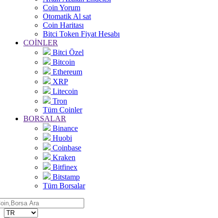
Coin Yorum
Otomatik Al sat
Coin Haritası
Bitci Token Fiyat Hesabı
COİNLER
Bitci Özel
Bitcoin
Ethereum
XRP
Litecoin
Tron
Tüm Coinler
BORSALAR
Binance
Huobi
Coinbase
Kraken
Bitfinex
Bitstamp
Tüm Borsalar