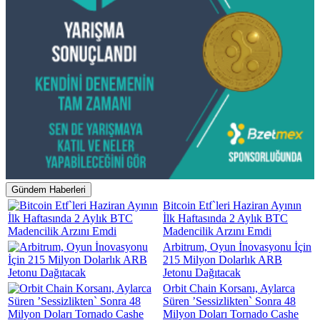
Gündem Haberleri
Bitcoin Etf`leri Haziran Ayının
İlk Haftasında 2 Aylık BTC
Madencilik Arzını Emdi
Arbitrum, Oyun İnovasyonu İçin
215 Milyon Dolarlık ARB
Jetonu Dağıtacak
Orbit Chain Korsanı, Aylarca
Süren ’Sessizlikten` Sonra 48
Milyon Doları Tornado Cashe