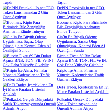
Taşıdı
DePİN Protokolü İo.net CEO,
Token Lansmanından 2 Gün
Önce Ayrılıyor
Boomers, Kipto Para Biriminde
Bile Zenginliğin Anahtarını
Elinde Tutuyor
Çin`in En Büyük Ödeme
Uygulaması, Saçsız Olup
Olmadığınızı Kontrol Eden AI
Özelliğini Sundu
Bitcoin Fiyatı 69 Bin Doları
Aşarsa BNB, TON, FIL Ve INJ
Çok Daha Yükseğe Çıkabilir
Kripto İşe Alma: Firmalar
Yönetici Kademelerine Trafik
Gazileri Ekliyor
DeFi Trader, İçerdekilerin En İyi
Meme Paraları Listesini Açıkladı
Polkadot, Gerçek Dünyadaki
Varlık Tokenizasyonunda
Önemli Adımlar Atıyor