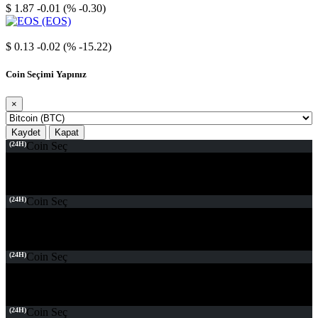
$ 1.87
-0.01 (% -0.30)
EOS
$ 0.13
-0.02 (% -15.22)
Coin Seçimi Yapınız
×
Kaydet
Kapat
(24H)
Coin Seç
(24H)
Coin Seç
(24H)
Coin Seç
(24H)
Coin Seç