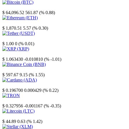
Bitcoin
$ 64,096.52
561.87 (% 0.88)
Ethereum
$ 1,870.51
5.57 (% 0.30)
Tether
$ 1.00
0 (% 0.01)
XRP
$ 1.063430
-0.010810 (% -1.01)
Binance Coin
$ 597.67
9.15 (% 1.55)
Cardano
$ 0.196700
0.000429 (% 0.22)
TRON
$ 0.327956
-0.001167 (% -0.35)
Litecoin
$ 44.89
0.63 (% 1.42)