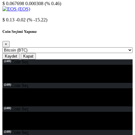
$ 0.067698
0.000308 (% 0.46)
EOS
$ 0.13
-0.02 (% -15.22)
Coin Seçimi Yapınız
×
Kaydet
Kapat
(24H)
Coin Seç
(24H)
Coin Seç
(24H)
Coin Seç
(24H)
Coin Seç