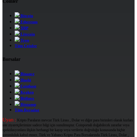
Coinler
Bitcoin
Ethereum
XRP
Litecoin
Tron
Tüm Coinler
Borsalar
Binance
Huobi
Coinbase
Kraken
Bitfinex
Bitstamp
Tüm Borsalar
Uyarı :
Kripto Paraların mevcut Türk Lirası , Dolar ve diğer para birimleri olarak kurları
site ziyaretçilerimize sadece bilgi için sunulmuştur. Coinportali doğabilecek zararlar veya
spekülasyonlara ilişkin herhangi bir kayıp veya verilerin doğruluğu konusunda hiçbir
sorumluluk kabul etmez. Türk ve Yabancı Kripto Para Borsalarında Türk Lirası, Dolar ,