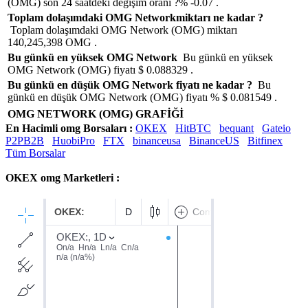
(OMG) son 24 saatdeki değişim oranı ?% -0.07 .
Toplam dolaşımdaki OMG Networkmiktarı ne kadar ?
Toplam dolaşımdaki OMG Network (OMG) miktarı
140,245,398 OMG .
Bu günkü en yüksek OMG Network
Bu günkü en yüksek
OMG Network (OMG) fiyatı $ 0.088329 .
Bu günkü en düşük OMG Network fiyatı ne kadar ?
Bu
günkü en düşük OMG Network (OMG) fiyatı % $ 0.081549 .
OMG NETWORK (OMG) GRAFİĞİ
En Hacimli omg Borsaları :
OKEX
HitBTC
bequant
Gateio
P2PB2B
HuobiPro
FTX
binanceusa
BinanceUS
Bitfinex
Tüm Borsalar
OKEX omg Marketleri :