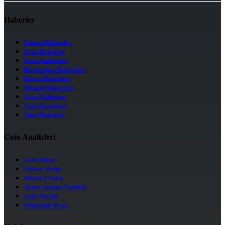
Haberler
Güncel Haberler
Coin Haberler
Coin Analizleri
Blockchain Haberleri
Borsa Haberleri
Mining Haberleri
Coin Videoları
Coin Yazarları
Tüm Haberler
Coin Analizleri
Coin Detay
Piyasa Takip
Alarm Listesi
Artan Azalan Endeksi
Coin Yorum
Otomatik Al sat