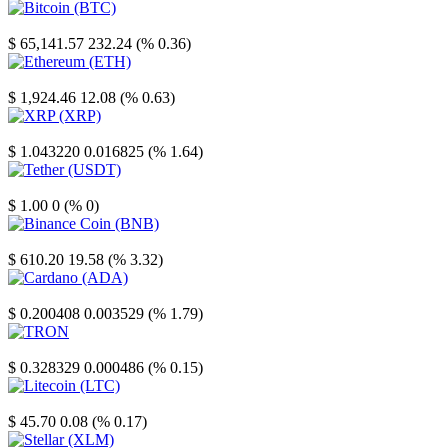
Bitcoin
$ 65,141.57
232.24 (% 0.36)
Ethereum
$ 1,924.46
12.08 (% 0.63)
XRP
$ 1.043220
0.016825 (% 1.64)
Tether
$ 1.00
0 (% 0)
Binance Coin
$ 610.20
19.58 (% 3.32)
Cardano
$ 0.200408
0.003529 (% 1.79)
TRON
$ 0.328329
0.000486 (% 0.15)
Litecoin
$ 45.70
0.08 (% 0.17)