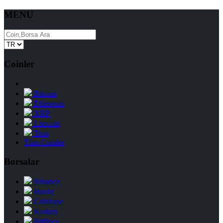
MENU
Coinler
Bitcoin
Ethereum
XRP
Litecoin
Tron
Tüm Coinler
Borsalar
Binance
Huobi
Coinbase
Kraken
Bitfinex