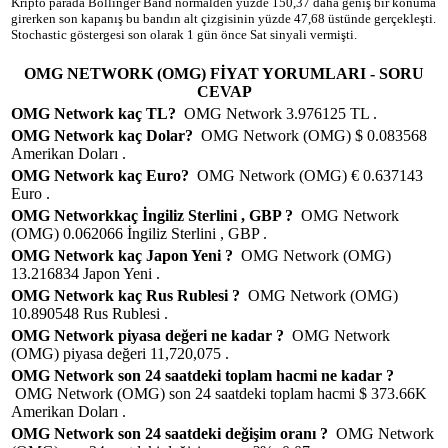
Kripto parada Bollinger Band normalden yüzde 150,37 daha geniş bir konuma
girerken son kapanış bu bandın alt çizgisinin yüzde 47,68 üstünde gerçekleşti.
Stochastic göstergesi son olarak 1 gün önce Sat sinyali vermişti.
OMG NETWORK (OMG) FİYAT YORUMLARI - SORU
CEVAP
OMG Network kaç TL?
OMG Network 3.976125 TL .
OMG Network kaç Dolar?
OMG Network (OMG) $ 0.083568
Amerikan Doları .
OMG Network kaç Euro?
OMG Network (OMG) € 0.637143
Euro .
OMG Networkkaç İngiliz Sterlini , GBP ?
OMG Network
(OMG) 0.062066 İngiliz Sterlini , GBP .
OMG Network kaç Japon Yeni ?
OMG Network (OMG)
13.216834 Japon Yeni .
OMG Network kaç Rus Rublesi ?
OMG Network (OMG)
10.890548 Rus Rublesi .
OMG Network piyasa değeri ne kadar ?
OMG Network
(OMG) piyasa değeri 11,720,075 .
OMG Network son 24 saatdeki toplam hacmi ne kadar ?
OMG Network (OMG) son 24 saatdeki toplam hacmi $ 373.66K
Amerikan Doları .
OMG Network son 24 saatdeki değişim oranı ?
OMG Network