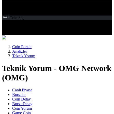
(24H)
Coin Seç
Coin Portalı
Analizler
Teknik Yorum
Teknik Yorum - OMG Network
(OMG)
Canlı Piyasa
Borsalar
Coin Detay
Borsa Detay
Coin Yorum
Game Coin