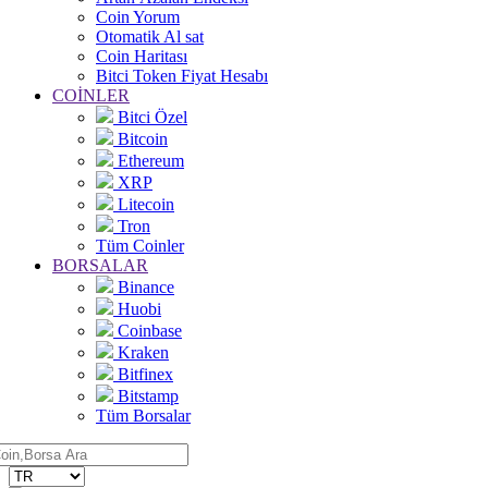
Coin Yorum
Otomatik Al sat
Coin Haritası
Bitci Token Fiyat Hesabı
COİNLER
Bitci Özel
Bitcoin
Ethereum
XRP
Litecoin
Tron
Tüm Coinler
BORSALAR
Binance
Huobi
Coinbase
Kraken
Bitfinex
Bitstamp
Tüm Borsalar