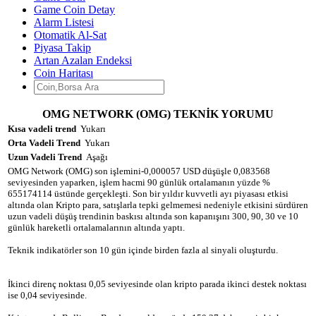
Game Coin Detay
Alarm Listesi
Otomatik Al-Sat
Piyasa Takip
Artan Azalan Endeksi
Coin Haritası
OMG NETWORK (OMG) TEKNİK YORUMU
Kısa vadeli trend
Yukarı
Orta Vadeli Trend
Yukarı
Uzun Vadeli Trend
Aşağı
OMG Network (OMG) son işlemini-0,000057 USD düşüşle 0,083568
seviyesinden yaparken, işlem hacmi 90 günlük ortalamanın yüzde %
655174114 üstünde gerçekleşti. Son bir yıldır kuvvetli ayı piyasası etkisi
altında olan Kripto para, satışlarla tepki gelmemesi nedeniyle etkisini sürdüren
uzun vadeli düşüş trendinin baskısı altında son kapanışını 300, 90, 30 ve 10
günlük hareketli ortalamalarının altında yaptı.
Teknik indikatörler son 10 gün içinde birden fazla al sinyali oluşturdu.
İkinci direnç noktası 0,05 seviyesinde olan kripto parada ikinci destek noktası
ise 0,04 seviyesinde.