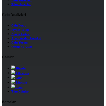
Coin Yazarları
Tüm Haberler
Coin Analizleri
Coin Detay
Piyasa Takip
Alarm Listesi
Artan Azalan Endeksi
Coin Yorum
Otomatik Al sat
Coinler
Bitcoin
Ethereum
XRP
Litecoin
Tron
Tüm Coinler
Borsalar