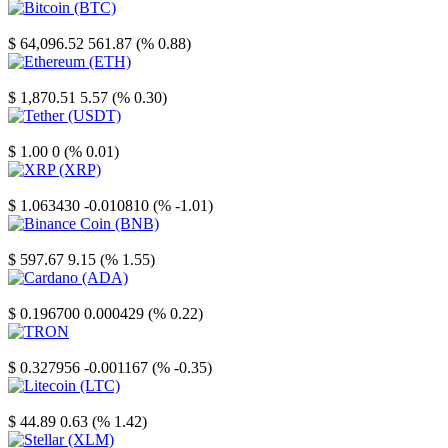
Bitcoin
$ 64,096.52
561.87 (% 0.88)
Ethereum
$ 1,870.51
5.57 (% 0.30)
Tether
$ 1.00
0 (% 0.01)
XRP
$ 1.063430
-0.010810 (% -1.01)
Binance Coin
$ 597.67
9.15 (% 1.55)
Cardano
$ 0.196700
0.000429 (% 0.22)
TRON
$ 0.327956
-0.001167 (% -0.35)
Litecoin
$ 44.89
0.63 (% 1.42)