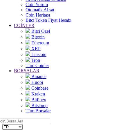
Coin Yorum
Otomatik Al sat
Coin Haritası
Bitci Token Fiyat Hesabı
COİNLER
Bitci Özel
Bitcoin
Ethereum
XRP
Litecoin
Tron
Tüm Coinler
BORSALAR
Binance
Huobi
Coinbase
Kraken
Bitfinex
Bitstamp
Tüm Borsalar