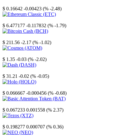
Stellar
$ 0.16642
-0.00423 (% -2.48)
Ethereum Classic
$ 6.477177
-0.117832 (% -1.79)
Bitcoin Cash
$ 211.56
-2.17 (% -1.02)
Cosmos
$ 1.35
-0.03 (% -2.02)
Dash
$ 31.21
-0.02 (% -0.05)
Holo
$ 0.066667
-0.000456 (% -0.68)
Basic Attention Token
$ 0.067233
0.001558 (% 2.37)
Tezos
$ 0.198277
0.000707 (% 0.36)
NEO