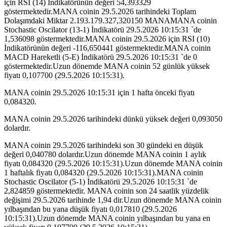
için RSI (14) İndikatörünün değeri 54,393329
göstermektedir.MANA coinin 29.5.2026 tarihindeki Toplam
Dolaşımdaki Miktar 2.193.179.327,320150 MANAMANA coinin
Stochastic Oscilator (13-1) İndikatörü 29.5.2026 10:15:31 `de
1,536098 göstermektedir.MANA coinin 29.5.2026 için RSI (10)
İndikatörünün değeri -116,650441 göstermektedir.MANA coinin
MACD Hareketli (5-E) İndikatörü 29.5.2026 10:15:31 `de 0
göstermektedir.Uzun dönemde MANA coinin 52 günlük yüksek
fiyatı 0,107700 (29.5.2026 10:15:31).
MANA coinin 29.5.2026 10:15:31 için 1 hafta önceki fiyatı
0,084320.
MANA coinin 29.5.2026 tarihindeki dünkü yüksek değeri 0,093050
dolardır.
MANA coinin 29.5.2026 tarihindeki son 30 gündeki en düşük
değeri 0,040780 dolardır.Uzun dönemde MANA coinin 1 aylık
fiyatı 0,084320 (29.5.2026 10:15:31).Uzun dönemde MANA coinin
1 haftalık fiyatı 0,084320 (29.5.2026 10:15:31).MANA coinin
Stochastic Oscilator (5-1) İndikatörü 29.5.2026 10:15:31 `de
2,824859 göstermektedir. MANA coinin son 24 saatlik yüzdelik
değişimi 29.5.2026 tarihinde 1,94 dir.Uzun dönemde MANA coinin
yılbaşından bu yana düşük fiyatı 0,017810 (29.5.2026
10:15:31).Uzun dönemde MANA coinin yılbaşından bu yana en