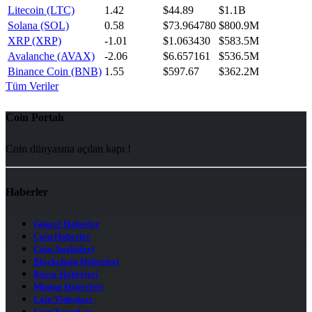
Litecoin (LTC)
1.42
$44.89
$1.1B
Solana (SOL)
0.58
$73.964780
$800.9M
XRP (XRP)
-1.01
$1.063430
$583.5M
Avalanche (AVAX)
-2.06
$6.657161
$536.5M
Binance Coin (BNB)
1.55
$597.67
$362.2M
Tüm Veriler
Coin Portalı
Coin dünyasına açılan kapı !
Haberler
Güncel Haberler
Coin Haberler
Coin Analizleri
Blockchain Haberleri
Borsa Haberleri
Mining Haberleri
Coin Videoları