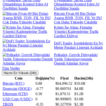
Olmadığınızı Kontrol Eden AI
Özelliğini Sundu
Bitcoin Fiyatı 69 Bin Doları
Aşarsa BNB, TON, FIL Ve INJ
Çok Daha Yükseğe Çıkabilir
Kripto İşe Alma: Firmalar
Yönetici Kademelerine Trafik
Gazileri Ekliyor
DeFi Trader, İçerdekilerin En İyi
Meme Paraları Listesini Açıkladı
Polkadot, Gerçek Dünyadaki
Varlık Tokenizasyonunda
Önemli Adımlar Atıyor
Tüm Veriler
Hacmi En Yüksek (24h)
Coin
Değişim(%)
Fiyat
Hacim(24h)
Bitcoin (BTC)
0.88
$64,096.52
$10.6B
Dogecoin (DOGE)
-0.77
$0.069761
$4.8B
Ethereum (ETH)
0.30
$1,870.51
$3.2B
USD Coin (USDC)
0
$0.999805
$3.0B
TRON
-0.35
$0.327956
$2.3B