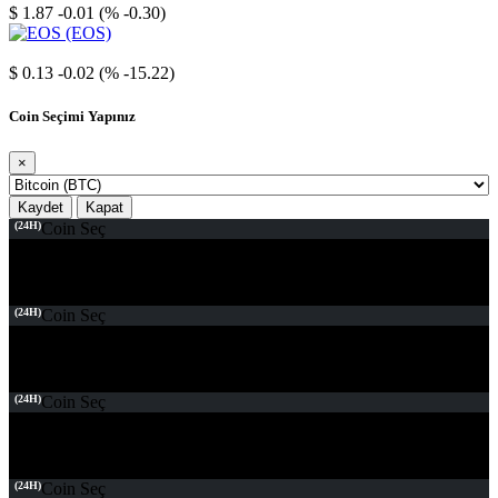
$ 1.87
-0.01 (% -0.30)
EOS
$ 0.13
-0.02 (% -15.22)
Coin Seçimi Yapınız
×
Kaydet
Kapat
(24H)
Coin Seç
(24H)
Coin Seç
(24H)
Coin Seç
(24H)
Coin Seç