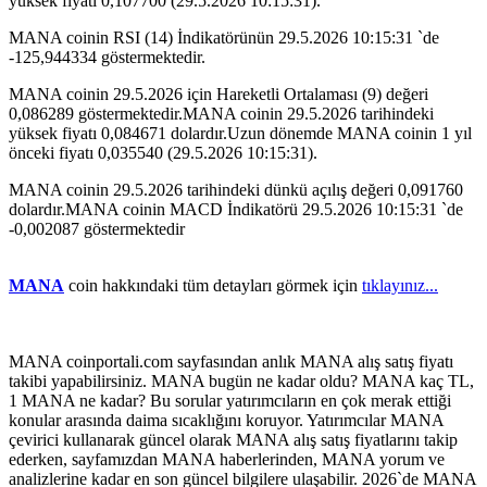
yüksek fiyatı 0,107700 (29.5.2026 10:15:31).
MANA coinin RSI (14) İndikatörünün 29.5.2026 10:15:31 `de
-125,944334 göstermektedir.
MANA coinin 29.5.2026 için Hareketli Ortalaması (9) değeri
0,086289 göstermektedir.MANA coinin 29.5.2026 tarihindeki
yüksek fiyatı 0,084671 dolardır.Uzun dönemde MANA coinin 1 yıl
önceki fiyatı 0,035540 (29.5.2026 10:15:31).
MANA coinin 29.5.2026 tarihindeki dünkü açılış değeri 0,091760
dolardır.MANA coinin MACD İndikatörü 29.5.2026 10:15:31 `de
-0,002087 göstermektedir
MANA
coin hakkındaki tüm detayları görmek için
tıklayınız...
MANA coinportali.com sayfasından anlık MANA alış satış fiyatı
takibi yapabilirsiniz. MANA bugün ne kadar oldu? MANA kaç TL,
1 MANA ne kadar? Bu sorular yatırımcıların en çok merak ettiği
konular arasında daima sıcaklığını koruyor. Yatırımcılar MANA
çevirici kullanarak güncel olarak MANA alış satış fiyatlarını takip
ederken, sayfamızdan MANA haberlerinden, MANA yorum ve
analizlerine kadar en son güncel bilgilere ulaşabilir. 2026`de MANA