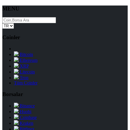
MENU
Coinler
Bitcoin
Ethereum
XRP
Litecoin
Tron
Tüm Coinler
Borsalar
Binance
Huobi
Coinbase
Kraken
Bitfinex