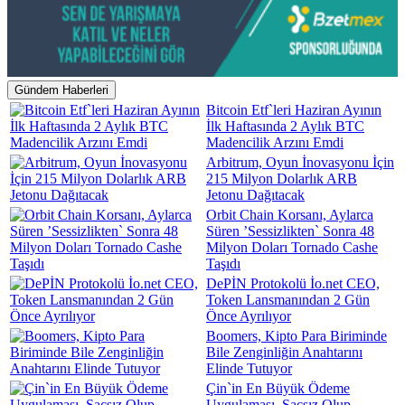
Gündem Haberleri
Bitcoin Etf`leri Haziran Ayının
İlk Haftasında 2 Aylık BTC
Madencilik Arzını Emdi
Arbitrum, Oyun İnovasyonu İçin
215 Milyon Dolarlık ARB
Jetonu Dağıtacak
Orbit Chain Korsanı, Aylarca
Süren ’Sessizlikten` Sonra 48
Milyon Doları Tornado Cashe
Taşıdı
DePİN Protokolü İo.net CEO,
Token Lansmanından 2 Gün
Önce Ayrılıyor
Boomers, Kipto Para Biriminde
Bile Zenginliğin Anahtarını
Elinde Tutuyor
Çin`in En Büyük Ödeme
Uygulaması, Saçsız Olup