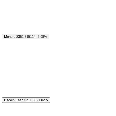
Monero
$352.815114
-2.98%
Bitcoin Cash
$211.56
-1.02%