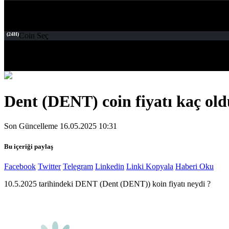
(24H)
Coin Seç
Dent (DENT) coin fiyatı kaç old
Son Güncelleme 16.05.2025 10:31
Bu içeriği paylaş
Facebook
Twitter
Telegram
Linkedin
Linki Kopyala
Haberi Oku
10.5.2025 tarihindeki DENT (Dent (DENT)) koin fiyatı neydi ?