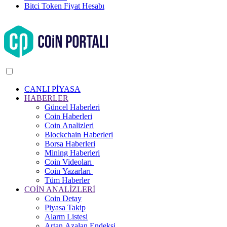
Bitci Token Fiyat Hesabı
CANLI PİYASA
HABERLER
Güncel Haberleri
Coin Haberleri
Coin Analizleri
Blockchain Haberleri
Borsa Haberleri
Mining Haberleri
Coin Videoları
Coin Yazarları
Tüm Haberler
COİN ANALİZLERİ
Coin Detay
Piyasa Takip
Alarm Listesi
Artan Azalan Endeksi