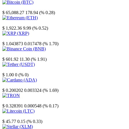
Bitcoin
$ 65,088.27
178.94 (% 0.28)
Ethereum
$ 1,922.36
9.99 (% 0.52)
XRP
$ 1.043873
0.017478 (% 1.70)
Binance Coin
$ 601.92
11.30 (% 1.91)
Tether
$ 1.00
0 (% 0)
Cardano
$ 0.200202
0.003324 (% 1.69)
TRON
$ 0.328391
0.000548 (% 0.17)
Litecoin
$ 45.77
0.15 (% 0.33)