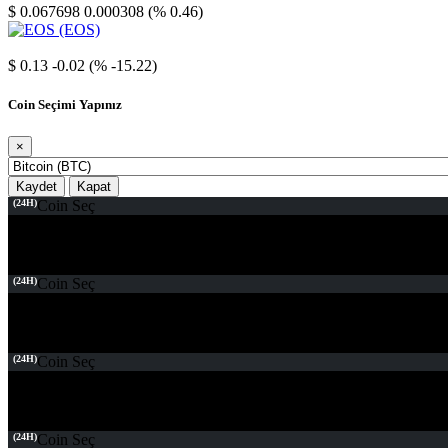
$ 0.067698
0.000308 (% 0.46)
EOS
$ 0.13
-0.02 (% -15.22)
Coin Seçimi Yapınız
×
Kaydet
Kapat
(24H)
Coin Seç
(24H)
Coin Seç
(24H)
Coin Seç
(24H)
Coin Seç