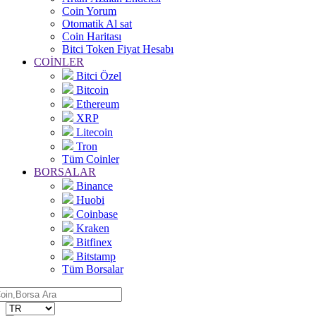
Coin Yorum
Otomatik Al sat
Coin Haritası
Bitci Token Fiyat Hesabı
COİNLER
Bitci Özel
Bitcoin
Ethereum
XRP
Litecoin
Tron
Tüm Coinler
BORSALAR
Binance
Huobi
Coinbase
Kraken
Bitfinex
Bitstamp
Tüm Borsalar