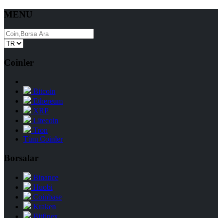
MENU
Coinler
Bitcoin
Ethereum
XRP
Litecoin
Tron
Tüm Coinler
Borsalar
Binance
Huobi
Coinbase
Kraken
Bitfinex