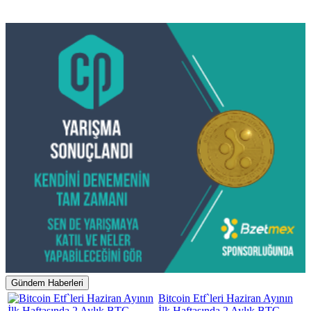
Gündem Haberleri
Bitcoin Etf`leri Haziran Ayının
İlk Haftasında 2 Aylık BTC