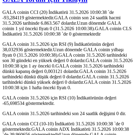
GALA coinin CCI (20) İndikatörü 31.5.2026 10:00:38 `de
-93,284119 göstermektedir.GALA coinin son 24 saatlik hacmi
31.5.2026 tarihinde 6.863.567 dolardır.Uzun dönemde GALA
coinin 1 yıl önceki fiyatı 0 (31.5.2026 10:00:38).GALA coinin CLS
İndikatörü 31.5.2026 10:00:38 `de 0 göstermektedir
GALA coinin 31.5.2026 için RSI (9) İndikatörünün değeri
38,032936 göstermektedir.Uzun dönemde GALA coinin yılbaşı
fiyatı 0 (31.5.2026 10:00:38).GALA coinin 31.5.2026 tarihindeki
son 30 gündeki en yüksek değeri 0 dolardır.GALA coinin 31.5.2026
10:00:38 için 1 ay önceki 0.GALA coinin 31.5.2026 tarihindeki
dünkü kapanış değeri 0,003121 dolardır.GALA coinin 31.5.2026
tarihindeki dünkü düşük değeri 0 dolardır.GALA coinin 31.5.2026
tarihindeki dünkü yüksek değeri 0 dolardır.GALA coinin 31.5.2026
10:00:38 için 1 hafta önceki fiyatı 0.
GALA coinin 31.5.2026 için RSI (10) İndikatörünün değeri
-65,698534 göstermektedir.
GALA coinin 31.5.2026 tarihindeki son 24 saatlik değişimi 0 dir.
GALA coinin CCI (10-10) İndikatörü 31.5.2026 10:00:38 `de 0
göstermektedir.GALA coinin ADX İndikatörü 31.5.2026 10:00:38
`de 39,960656 göstermektedirUzun dönemde GALA coinin