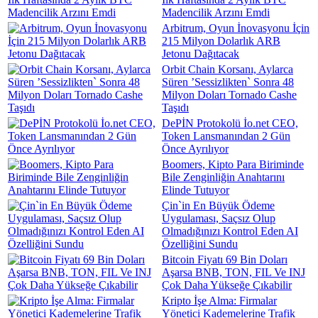
Madencilik Arzını Emdi
Arbitrum, Oyun İnovasyonu İçin
215 Milyon Dolarlık ARB
Jetonu Dağıtacak
Orbit Chain Korsanı, Aylarca
Süren ’Sessizlikten` Sonra 48
Milyon Doları Tornado Cashe
Taşıdı
DePİN Protokolü İo.net CEO,
Token Lansmanından 2 Gün
Önce Ayrılıyor
Boomers, Kipto Para Biriminde
Bile Zenginliğin Anahtarını
Elinde Tutuyor
Çin`in En Büyük Ödeme
Uygulaması, Saçsız Olup
Olmadığınızı Kontrol Eden AI
Özelliğini Sundu
Bitcoin Fiyatı 69 Bin Doları
Aşarsa BNB, TON, FIL Ve INJ
Çok Daha Yükseğe Çıkabilir
Kripto İşe Alma: Firmalar
Yönetici Kademelerine Trafik