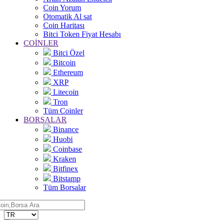
Coin Yorum
Otomatik Al sat
Coin Haritası
Bitci Token Fiyat Hesabı
COİNLER
Bitci Özel
Bitcoin
Ethereum
XRP
Litecoin
Tron
Tüm Coinler
BORSALAR
Binance
Huobi
Coinbase
Kraken
Bitfinex
Bitstamp
Tüm Borsalar