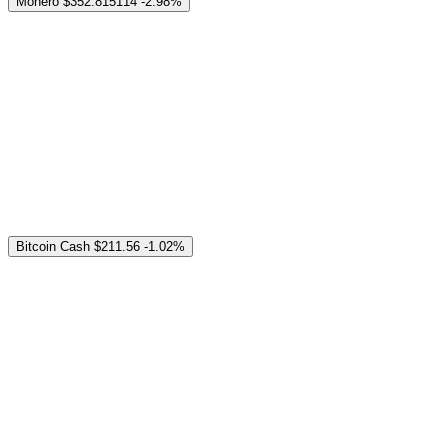
Monero
$352.815114
-2.98%
Bitcoin Cash
$211.56
-1.02%