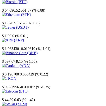
Bitcoin
$ 64,096.52
561.87 (% 0.88)
Ethereum
$ 1,870.51
5.57 (% 0.30)
Tether
$ 1.00
0 (% 0.01)
XRP
$ 1.063430
-0.010810 (% -1.01)
Binance Coin
$ 597.67
9.15 (% 1.55)
Cardano
$ 0.196700
0.000429 (% 0.22)
TRON
$ 0.327956
-0.001167 (% -0.35)
Litecoin
$ 44.89
0.63 (% 1.42)