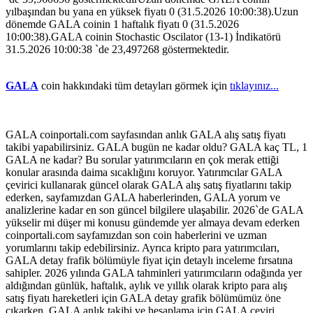
yılbaşından bu yana en yüksek fiyatı 0 (31.5.2026 10:00:38).Uzun
dönemde GALA coinin 1 haftalık fiyatı 0 (31.5.2026
10:00:38).GALA coinin Stochastic Oscilator (13-1) İndikatörü
31.5.2026 10:00:38 `de 23,497268 göstermektedir.
GALA
coin hakkındaki tüm detayları görmek için
tıklayınız...
GALA coinportali.com sayfasından anlık GALA alış satış fiyatı
takibi yapabilirsiniz. GALA bugün ne kadar oldu? GALA kaç TL, 1
GALA ne kadar? Bu sorular yatırımcıların en çok merak ettiği
konular arasında daima sıcaklığını koruyor. Yatırımcılar GALA
çevirici kullanarak güncel olarak GALA alış satış fiyatlarını takip
ederken, sayfamızdan GALA haberlerinden, GALA yorum ve
analizlerine kadar en son güncel bilgilere ulaşabilir. 2026`de GALA
yükselir mi düşer mi konusu gündemde yer almaya devam ederken
coinportali.com sayfamızdan son coin haberlerini ve uzman
yorumlarını takip edebilirsiniz. Ayrıca kripto para yatırımcıları,
GALA detay frafik bölümüyle fiyat için detaylı inceleme fırsatına
sahipler. 2026 yılında GALA tahminleri yatırımcıların odağında yer
aldığından günlük, haftalık, aylık ve yıllık olarak kripto para alış
satış fiyatı hareketleri için GALA detay grafik bölümümüz öne
çıkarken, GALA anlık takibi ve hesaplama için GALA çeviri