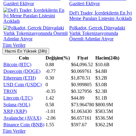
Gazileri Ekliyor
DeFi Trader, İçerdekilerin En İyi
Meme Paraları Listesini Açıkladı
Polkadot, Gerçek Dünyadaki
Varlık Tokenizasyonunda
Önemli Adımlar Atıyor
Tüm Veriler
Hacmi En Yüksek (24h)
Coin
Değişim(%)
Fiyat
Hacim(24h)
Bitcoin (BTC)
0.88
$64,096.52
$10.6B
Dogecoin (DOGE)
-0.77
$0.069761
$4.8B
Ethereum (ETH)
0.30
$1,870.51
$3.2B
USD Coin (USDC)
0
$0.999805
$3.0B
TRON
-0.35
$0.327956
$2.3B
Litecoin (LTC)
1.42
$44.89
$1.1B
Solana (SOL)
0.58
$73.964780
$800.9M
XRP (XRP)
-1.01
$1.063430
$583.5M
Avalanche (AVAX)
-2.06
$6.657161
$536.5M
Binance Coin (BNB)
1.55
$597.67
$362.2M
Tüm Veriler