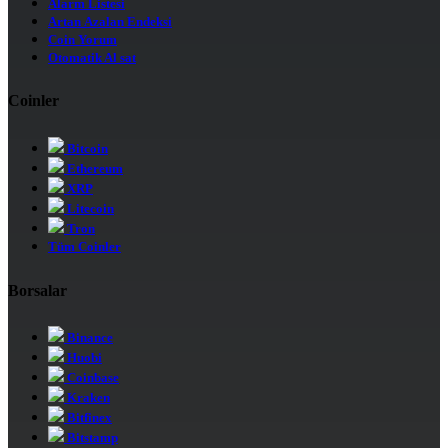
Alarm Listesi
Artan Azalan Endeksi
Coin Yorum
Otomatik Al sat
Coinler
Bitcoin
Ethereum
XRP
Litecoin
Tron
Tüm Coinler
Borsalar
Binance
Huobi
Coinbase
Kraken
Bitfinex
Bitstamp