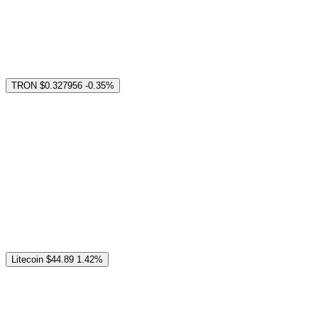
TRON
$0.327956
-0.35%
Litecoin
$44.89
1.42%