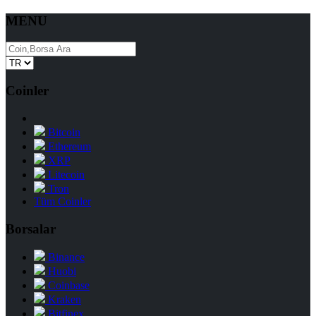
MENU
Coinler
Bitcoin
Ethereum
XRP
Litecoin
Tron
Tüm Coinler
Borsalar
Binance
Huobi
Coinbase
Kraken
Bitfinex