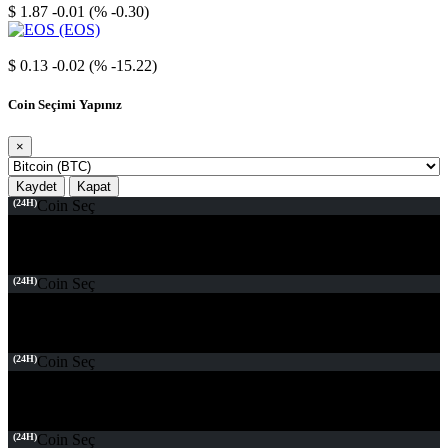
$ 1.87
-0.01 (% -0.30)
EOS
$ 0.13
-0.02 (% -15.22)
Coin Seçimi Yapınız
×
Kaydet
Kapat
(24H)
Coin Seç
(24H)
Coin Seç
(24H)
Coin Seç
(24H)
Coin Seç