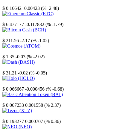
Stellar
$ 0.16642
-0.00423 (% -2.48)
Ethereum Classic
$ 6.477177
-0.117832 (% -1.79)
Bitcoin Cash
$ 211.56
-2.17 (% -1.02)
Cosmos
$ 1.35
-0.03 (% -2.02)
Dash
$ 31.21
-0.02 (% -0.05)
Holo
$ 0.066667
-0.000456 (% -0.68)
Basic Attention Token
$ 0.067233
0.001558 (% 2.37)
Tezos
$ 0.198277
0.000707 (% 0.36)
NEO