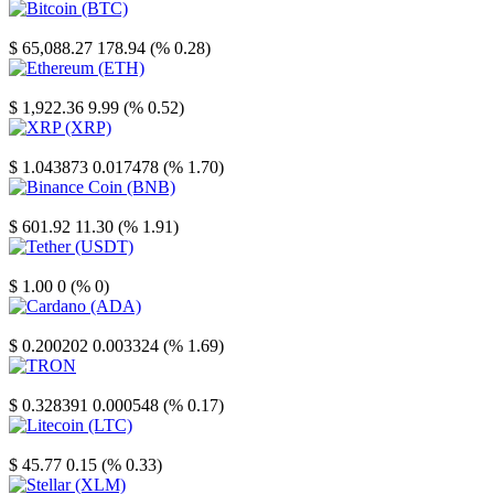
Bitcoin
$ 65,088.27
178.94 (% 0.28)
Ethereum
$ 1,922.36
9.99 (% 0.52)
XRP
$ 1.043873
0.017478 (% 1.70)
Binance Coin
$ 601.92
11.30 (% 1.91)
Tether
$ 1.00
0 (% 0)
Cardano
$ 0.200202
0.003324 (% 1.69)
TRON
$ 0.328391
0.000548 (% 0.17)
Litecoin
$ 45.77
0.15 (% 0.33)