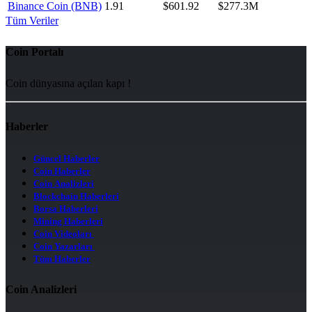
Binance Coin (BNB)
1.91
$601.92
$277.3M
Tüm Veriler
Coin Portalı
Coin dünyasına açılan kapı !
Haberler
Güncel Haberler
Coin Haberler
Coin Analizleri
Blockchain Haberleri
Borsa Haberleri
Mining Haberleri
Coin Videoları
Coin Yazarları
Tüm Haberler
Coin Analizleri