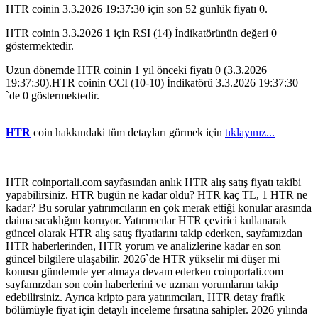
HTR coinin 3.3.2026 19:37:30 için son 52 günlük fiyatı 0.
HTR coinin 3.3.2026 1 için RSI (14) İndikatörünün değeri 0
göstermektedir.
Uzun dönemde HTR coinin 1 yıl önceki fiyatı 0 (3.3.2026
19:37:30).HTR coinin CCI (10-10) İndikatörü 3.3.2026 19:37:30
`de 0 göstermektedir.
HTR
coin hakkındaki tüm detayları görmek için
tıklayınız...
HTR coinportali.com sayfasından anlık HTR alış satış fiyatı takibi
yapabilirsiniz. HTR bugün ne kadar oldu? HTR kaç TL, 1 HTR ne
kadar? Bu sorular yatırımcıların en çok merak ettiği konular arasında
daima sıcaklığını koruyor. Yatırımcılar HTR çevirici kullanarak
güncel olarak HTR alış satış fiyatlarını takip ederken, sayfamızdan
HTR haberlerinden, HTR yorum ve analizlerine kadar en son
güncel bilgilere ulaşabilir. 2026`de HTR yükselir mi düşer mi
konusu gündemde yer almaya devam ederken coinportali.com
sayfamızdan son coin haberlerini ve uzman yorumlarını takip
edebilirsiniz. Ayrıca kripto para yatırımcıları, HTR detay frafik
bölümüyle fiyat için detaylı inceleme fırsatına sahipler. 2026 yılında