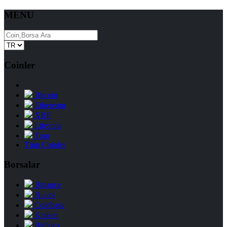
MENU
Coinler
Bitcoin
Ethereum
XRP
Litecoin
Tron
Tüm Coinler
Borsalar
Binance
Huobi
Coinbase
Kraken
Bitfinex