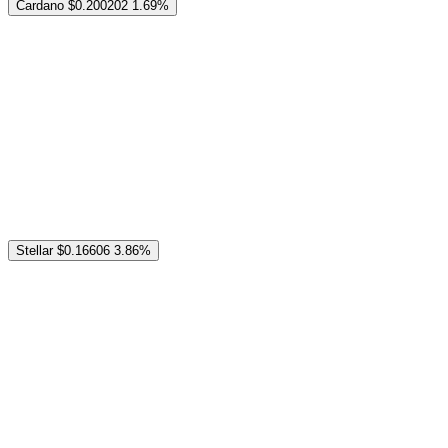
Cardano
$0.200202
1.69%
Stellar
$0.16606
3.86%