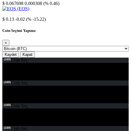
$ 0.067698
0.000308 (% 0.46)
EOS
$ 0.13
-0.02 (% -15.22)
Coin Seçimi Yapınız
×
Kaydet
Kapat
(24H)
Coin Seç
(24H)
Coin Seç
(24H)
Coin Seç
(24H)
Coin Seç