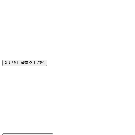
XRP
$1.043873
1.70%