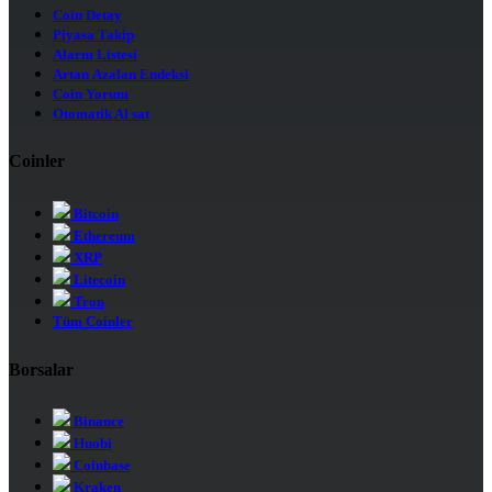
Coin Detay
Piyasa Takip
Alarm Listesi
Artan Azalan Endeksi
Coin Yorum
Otomatik Al sat
Coinler
Bitcoin
Ethereum
XRP
Litecoin
Tron
Tüm Coinler
Borsalar
Binance
Huobi
Coinbase
Kraken