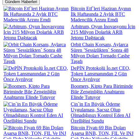
Gündem Haberleri
Bitcoin Etf`leri Haziran Ayının
İlk Haftasında 2 Aylık BTC
Madencilik Arzını Emdi
Arbitrum, Oyun İnovasyonu İçin
215 Milyon Dolarlık ARB
Jetonu Dağıtacak
Orbit Chain Korsanı, Aylarca
Süren ’Sessizlikten` Sonra 48
Milyon Doları Tornado Cashe
Taşıdı
DePİN Protokolü İo.net CEO,
Token Lansmanından 2 Gün
Önce Ayrılıyor
Boomers, Kipto Para Biriminde
Bile Zenginliğin Anahtarını
Elinde Tutuyor
Çin`in En Büyük Ödeme
Uygulaması, Saçsız Olup
Olmadığınızı Kontrol Eden AI
Özelliğini Sundu
Bitcoin Fiyatı 69 Bin Doları
Aşarsa BNB, TON, FIL Ve INJ
Çok Daha Yükseğe Çıkabilir