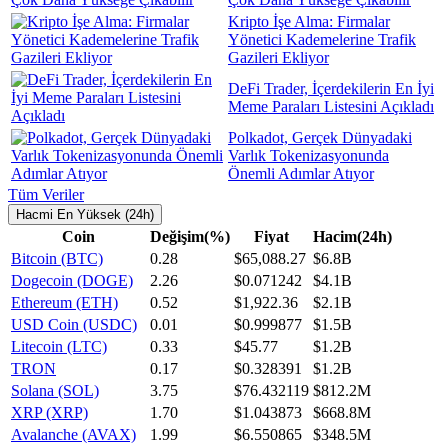
Kripto İşe Alma: Firmalar
Yönetici Kademelerine Trafik
Gazileri Ekliyor
DeFi Trader, İçerdekilerin En İyi
Meme Paraları Listesini Açıkladı
Polkadot, Gerçek Dünyadaki
Varlık Tokenizasyonunda
Önemli Adımlar Atıyor
Tüm Veriler
Hacmi En Yüksek (24h)
Coin
Değişim(%)
Fiyat
Hacim(24h)
Bitcoin (BTC)
0.28
$65,088.27
$6.8B
Dogecoin (DOGE)
2.26
$0.071242
$4.1B
Ethereum (ETH)
0.52
$1,922.36
$2.1B
USD Coin (USDC)
0.01
$0.999877
$1.5B
Litecoin (LTC)
0.33
$45.77
$1.2B
TRON
0.17
$0.328391
$1.2B
Solana (SOL)
3.75
$76.432119
$812.2M
XRP (XRP)
1.70
$1.043873
$668.8M
Avalanche (AVAX)
1.99
$6.550865
$348.5M