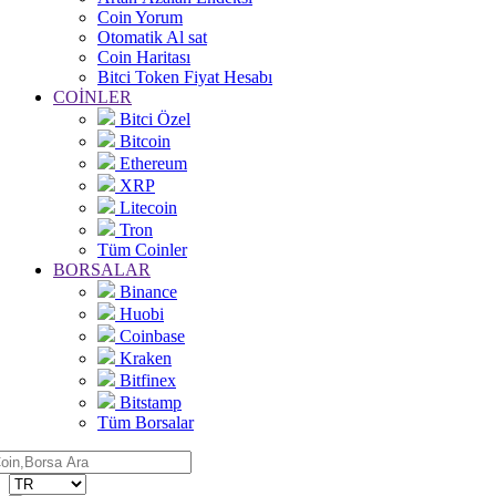
Coin Yorum
Otomatik Al sat
Coin Haritası
Bitci Token Fiyat Hesabı
COİNLER
Bitci Özel
Bitcoin
Ethereum
XRP
Litecoin
Tron
Tüm Coinler
BORSALAR
Binance
Huobi
Coinbase
Kraken
Bitfinex
Bitstamp
Tüm Borsalar