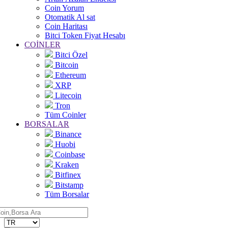
Coin Yorum
Otomatik Al sat
Coin Haritası
Bitci Token Fiyat Hesabı
COİNLER
Bitci Özel
Bitcoin
Ethereum
XRP
Litecoin
Tron
Tüm Coinler
BORSALAR
Binance
Huobi
Coinbase
Kraken
Bitfinex
Bitstamp
Tüm Borsalar