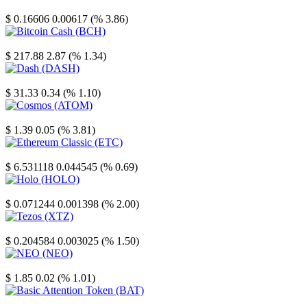
Stellar
$ 0.16606
0.00617 (% 3.86)
Bitcoin Cash
$ 217.88
2.87 (% 1.34)
Dash
$ 31.33
0.34 (% 1.10)
Cosmos
$ 1.39
0.05 (% 3.81)
Ethereum Classic
$ 6.531118
0.044545 (% 0.69)
Holo
$ 0.071244
0.001398 (% 2.00)
Tezos
$ 0.204584
0.003025 (% 1.50)
NEO
$ 1.85
0.02 (% 1.01)
Basic Attention Token