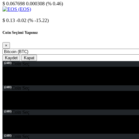
$ 0.067698
0.000308 (% 0.46)
EOS
$ 0.13
-0.02 (% -15.22)
Coin Seçimi Yapınız
×
Kaydet
Kapat
(24H)
Coin Seç
(24H)
Coin Seç
(24H)
Coin Seç
(24H)
Coin Seç