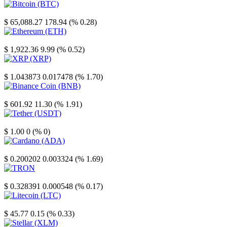
Bitcoin
$ 65,088.27
178.94 (% 0.28)
Ethereum
$ 1,922.36
9.99 (% 0.52)
XRP
$ 1.043873
0.017478 (% 1.70)
Binance Coin
$ 601.92
11.30 (% 1.91)
Tether
$ 1.00
0 (% 0)
Cardano
$ 0.200202
0.003324 (% 1.69)
TRON
$ 0.328391
0.000548 (% 0.17)
Litecoin
$ 45.77
0.15 (% 0.33)