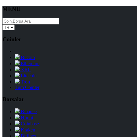
MENU
Coinler
Bitcoin
Ethereum
XRP
Litecoin
Tron
Tüm Coinler
Borsalar
Binance
Huobi
Coinbase
Kraken
Bitfinex