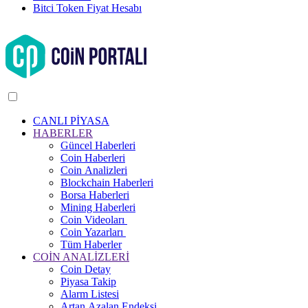
Bitci Token Fiyat Hesabı
CANLI PİYASA
HABERLER
Güncel Haberleri
Coin Haberleri
Coin Analizleri
Blockchain Haberleri
Borsa Haberleri
Mining Haberleri
Coin Videoları
Coin Yazarları
Tüm Haberler
COİN ANALİZLERİ
Coin Detay
Piyasa Takip
Alarm Listesi
Artan Azalan Endeksi