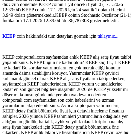
dir.Uzun dönemde KEEP coinin 1 yıl önceki fiyatı 0 (17.1.2026
12:39:04).KEEP coinin 17.1.2026 için 24 saatlik Toplam Hacimi
3.949 doları göstermektedir.KEEP coinin Stochastic Oscilator (21-1)
İndikatörü 17.1.2026 12:39:04 `de 86,787308 göstermektedir.
KEEP
coin hakkındaki tüm detayları görmek için
tıklayınız...
KEEP coinportali.com sayfasından anlık KEEP alış satış fiyatı takibi
yapabilirsiniz. KEEP bugün ne kadar oldu? KEEP kaç TL, 1 KEEP
ne kadar? Bu sorular yatırımcıların en çok merak ettiği konular
arasında daima sıcaklığını koruyor. Yatırımcılar KEEP çevirici
kullanarak güncel olarak KEEP alış satış fiyatlarını takip ederken,
sayfamızdan KEEP haberlerinden, KEEP yorum ve analizlerine
kadar en son güncel bilgilere ulaşabilir. 2026`de KEEP yükselir mi
düşer mi konusu gündemde yer almaya devam ederken
coinportali.com sayfamızdan son coin haberlerini ve uzman
yorumlarını takip edebilirsiniz. Ayrıca kripto para yatırımcıları,
KEEP detay frafik bölümüyle fiyat için detaylı inceleme fırsatına
sahipler. 2026 yılında KEEP tahminleri yatırımcıların odağında yer
aldığından günlük, haftalık, aylık ve yıllık olarak kripto para alış
satış fiyatı hareketleri için KEEP detay grafik bölümümüz öne
çıkarken, KEEP anlık takibi ve hesaplama için KEEP çeviri özelliği