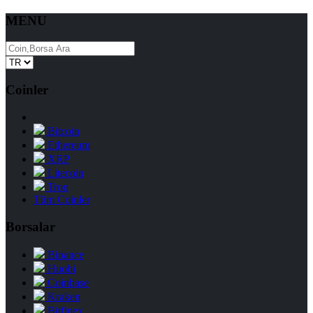
MENU
Coinler
Bitcoin
Ethereum
XRP
Litecoin
Tron
Tüm Coinler
Borsalar
Binance
Huobi
Coinbase
Kraken
Bitfinex