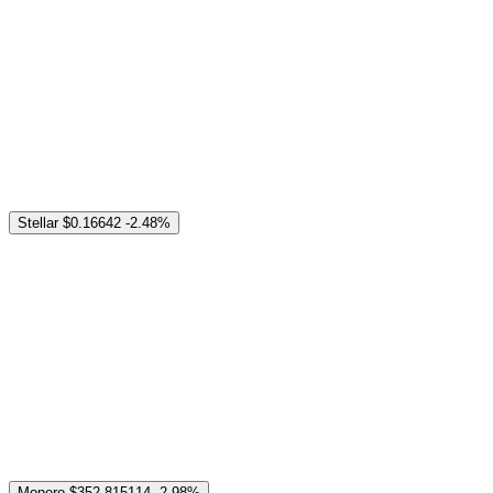
Stellar
$0.16642
-2.48%
Monero
$352.815114
-2.98%