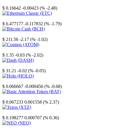
Stellar
$ 0.16642
-0.00423 (% -2.48)
Ethereum Classic
$ 6.477177
-0.117832 (% -1.79)
Bitcoin Cash
$ 211.56
-2.17 (% -1.02)
Cosmos
$ 1.35
-0.03 (% -2.02)
Dash
$ 31.21
-0.02 (% -0.05)
Holo
$ 0.066667
-0.000456 (% -0.68)
Basic Attention Token
$ 0.067233
0.001558 (% 2.37)
Tezos
$ 0.198277
0.000707 (% 0.36)
NEO