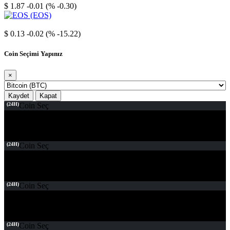
$ 1.87
-0.01 (% -0.30)
EOS
$ 0.13
-0.02 (% -15.22)
Coin Seçimi Yapınız
×
Kaydet
Kapat
(24H)
Coin Seç
(24H)
Coin Seç
(24H)
Coin Seç
(24H)
Coin Seç