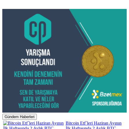
Gündem Haberleri
Bitcoin Etf`leri Haziran Ayının
İlk Haftasında 2 Aylık BTC