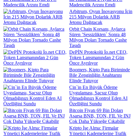
Madencilik Arzını Emdi
Arbitrum, Oyun İnovasyonu İçin
215 Milyon Dolarlık ARB
Jetonu Dağıtacak
Orbit Chain Korsanı, Aylarca
Süren ’Sessizlikten` Sonra 48
Milyon Doları Tornado Cashe
Taşıdı
DePİN Protokolü İo.net CEO,
Token Lansmanından 2 Gün
Önce Ayrılıyor
Boomers, Kipto Para Biriminde
Bile Zenginliğin Anahtarını
Elinde Tutuyor
Çin`in En Büyük Ödeme
Uygulaması, Saçsız Olup
Olmadığınızı Kontrol Eden AI
Özelliğini Sundu
Bitcoin Fiyatı 69 Bin Doları
Aşarsa BNB, TON, FIL Ve INJ
Çok Daha Yükseğe Çıkabilir
Kripto İşe Alma: Firmalar
Yönetici Kademelerine Trafik