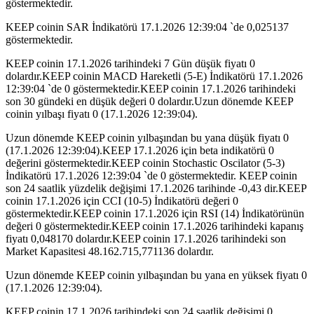
göstermektedir.
KEEP coinin SAR İndikatörü 17.1.2026 12:39:04 `de 0,025137
göstermektedir.
KEEP coinin 17.1.2026 tarihindeki 7 Gün düşük fiyatı 0
dolardır.KEEP coinin MACD Hareketli (5-E) İndikatörü 17.1.2026
12:39:04 `de 0 göstermektedir.KEEP coinin 17.1.2026 tarihindeki
son 30 gündeki en düşük değeri 0 dolardır.Uzun dönemde KEEP
coinin yılbaşı fiyatı 0 (17.1.2026 12:39:04).
Uzun dönemde KEEP coinin yılbaşından bu yana düşük fiyatı 0
(17.1.2026 12:39:04).KEEP 17.1.2026 için beta indikatörü 0
değerini göstermektedir.KEEP coinin Stochastic Oscilator (5-3)
İndikatörü 17.1.2026 12:39:04 `de 0 göstermektedir. KEEP coinin
son 24 saatlik yüzdelik değişimi 17.1.2026 tarihinde -0,43 dir.KEEP
coinin 17.1.2026 için CCI (10-5) İndikatörü değeri 0
göstermektedir.KEEP coinin 17.1.2026 için RSI (14) İndikatörünün
değeri 0 göstermektedir.KEEP coinin 17.1.2026 tarihindeki kapanış
fiyatı 0,048170 dolardır.KEEP coinin 17.1.2026 tarihindeki son
Market Kapasitesi 48.162.715,771136 dolardır.
Uzun dönemde KEEP coinin yılbaşından bu yana en yüksek fiyatı 0
(17.1.2026 12:39:04).
KEEP coinin 17.1.2026 tarihindeki son 24 saatlik değişimi 0