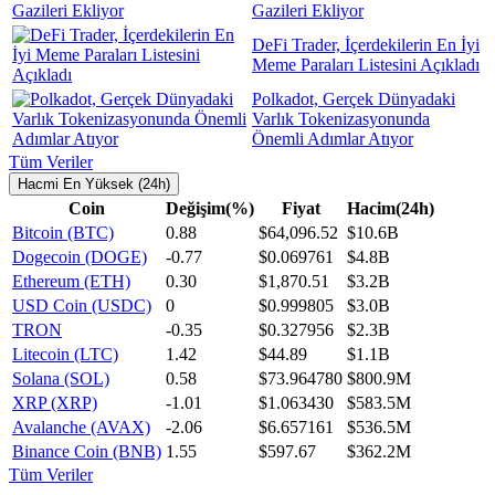
Gazileri Ekliyor
DeFi Trader, İçerdekilerin En İyi
Meme Paraları Listesini Açıkladı
Polkadot, Gerçek Dünyadaki
Varlık Tokenizasyonunda
Önemli Adımlar Atıyor
Tüm Veriler
Hacmi En Yüksek (24h)
Coin
Değişim(%)
Fiyat
Hacim(24h)
Bitcoin (BTC)
0.88
$64,096.52
$10.6B
Dogecoin (DOGE)
-0.77
$0.069761
$4.8B
Ethereum (ETH)
0.30
$1,870.51
$3.2B
USD Coin (USDC)
0
$0.999805
$3.0B
TRON
-0.35
$0.327956
$2.3B
Litecoin (LTC)
1.42
$44.89
$1.1B
Solana (SOL)
0.58
$73.964780
$800.9M
XRP (XRP)
-1.01
$1.063430
$583.5M
Avalanche (AVAX)
-2.06
$6.657161
$536.5M
Binance Coin (BNB)
1.55
$597.67
$362.2M
Tüm Veriler