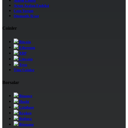
Alarm Listesi
Artan Azalan Endeksi
Coin Yorum
Otomatik Al sat
Coinler
Bitcoin
Ethereum
XRP
Litecoin
Tron
Tüm Coinler
Borsalar
Binance
Huobi
Coinbase
Kraken
Bitfinex
Bitstamp