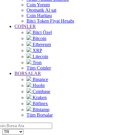
Coin Yorum
Otomatik Al sat
Coin Haritası
Bitci Token Fiyat Hesabı
COİNLER
Bitci Özel
Bitcoin
Ethereum
XRP
Litecoin
Tron
Tüm Coinler
BORSALAR
Binance
Huobi
Coinbase
Kraken
Bitfinex
Bitstamp
Tüm Borsalar