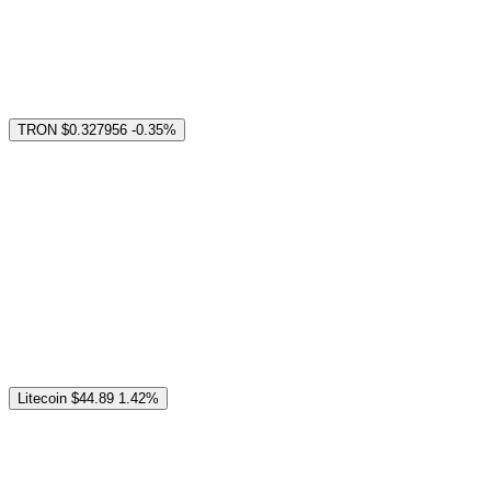
TRON
$0.327956
-0.35%
Litecoin
$44.89
1.42%