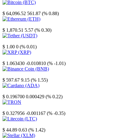
Bitcoin
$ 64,096.52
561.87 (% 0.88)
Ethereum
$ 1,870.51
5.57 (% 0.30)
Tether
$ 1.00
0 (% 0.01)
XRP
$ 1.063430
-0.010810 (% -1.01)
Binance Coin
$ 597.67
9.15 (% 1.55)
Cardano
$ 0.196700
0.000429 (% 0.22)
TRON
$ 0.327956
-0.001167 (% -0.35)
Litecoin
$ 44.89
0.63 (% 1.42)