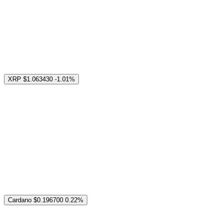
XRP
$1.063430
-1.01%
Cardano
$0.196700
0.22%