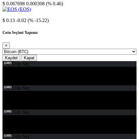
$ 0.067698
0.000308 (% 0.46)
EOS
$ 0.13
-0.02 (% -15.22)
Coin Seçimi Yapınız
×
Kaydet
Kapat
(24H)
Coin Seç
(24H)
Coin Seç
(24H)
Coin Seç
(24H)
Coin Seç