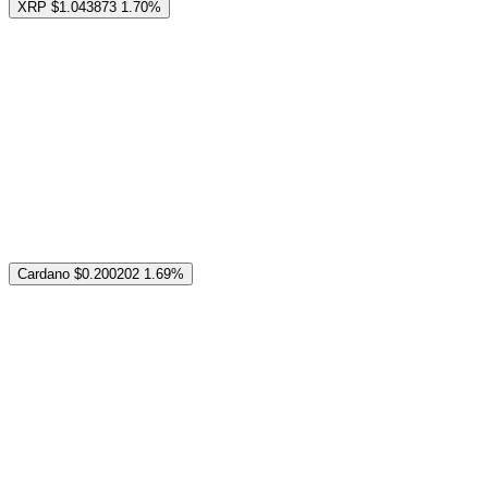
XRP
$1.043873
1.70%
Cardano
$0.200202
1.69%