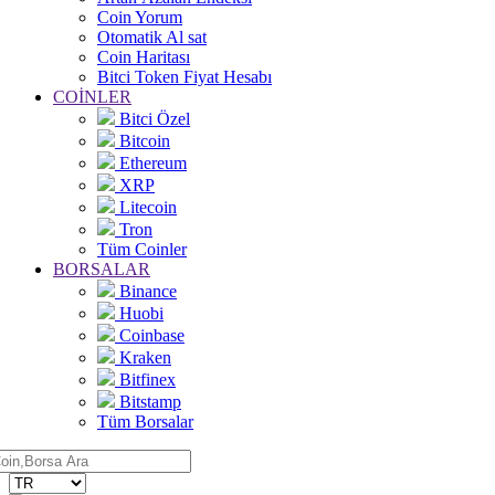
Coin Yorum
Otomatik Al sat
Coin Haritası
Bitci Token Fiyat Hesabı
COİNLER
Bitci Özel
Bitcoin
Ethereum
XRP
Litecoin
Tron
Tüm Coinler
BORSALAR
Binance
Huobi
Coinbase
Kraken
Bitfinex
Bitstamp
Tüm Borsalar