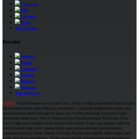
Ethereum
XRP
Litecoin
Tron
Tüm Coinler
Borsalar
Binance
Huobi
Coinbase
Kraken
Bitfinex
Bitstamp
Tüm Borsalar
Uyarı :
Kripto Paraların mevcut Türk Lirası , Dolar ve diğer para birimleri olarak kurları
site ziyaretçilerimize sadece bilgi için sunulmuştur. Coinportali doğabilecek zararlar veya
spekülasyonlara ilişkin herhangi bir kayıp veya verilerin doğruluğu konusunda hiçbir
sorumluluk kabul etmez. Türk ve Yabancı Kripto Para Borsalarında Türk Lirası, Dolar ,
Euro ve diğer para birimleri olarak fiyatları farklı olabilir. Kripto para piyasası hakkında
yeterli seviyede bilgi sahibi olmadan kripto para piyasasında alım satım işlemlerini
yapmamanızı tavsiye ederiz. Sitemiz bir Kripto Para Borsası değildir, sadece kripto para
kurları değerlerini sunmaktayız. Verilen tanıtıcı bilgiler ışığında kripto para borsalarında