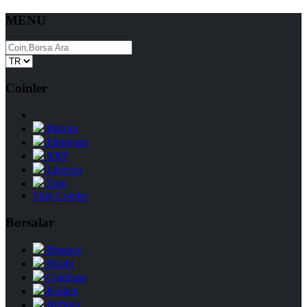
MENU
Coinler
Bitcoin
Ethereum
XRP
Litecoin
Tron
Tüm Coinler
Borsalar
Binance
Huobi
Coinbase
Kraken
Bitfinex