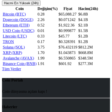
Hacmi En Yüksek (24h)
Coin
Değişim(%)
Fiyat
Hacim(24h)
Bitcoin (BTC)
0.28
$65,088.27
$6.8B
Dogecoin (DOGE)
2.26
$0.071242
$4.1B
Ethereum (ETH)
0.52
$1,922.36
$2.1B
USD Coin (USDC)
0.01
$0.999877
$1.5B
Litecoin (LTC)
0.33
$45.77
$1.2B
TRON
0.17
$0.328391
$1.2B
Solana (SOL)
3.75
$76.432119
$812.2M
XRP (XRP)
1.70
$1.043873
$668.8M
Avalanche (AVAX)
1.99
$6.550865
$348.5M
Binance Coin (BNB)
1.91
$601.92
$277.3M
Tüm Veriler
Coin Portalı
Coin dünyasına açılan kapı !
Haberler