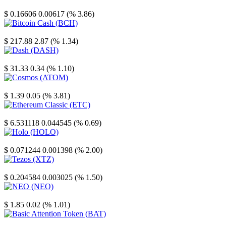
Stellar
$ 0.16606
0.00617 (% 3.86)
Bitcoin Cash
$ 217.88
2.87 (% 1.34)
Dash
$ 31.33
0.34 (% 1.10)
Cosmos
$ 1.39
0.05 (% 3.81)
Ethereum Classic
$ 6.531118
0.044545 (% 0.69)
Holo
$ 0.071244
0.001398 (% 2.00)
Tezos
$ 0.204584
0.003025 (% 1.50)
NEO
$ 1.85
0.02 (% 1.01)
Basic Attention Token