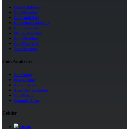
Güncel Haberler
Coin Haberler
Coin Analizleri
Blockchain Haberleri
Borsa Haberleri
Mining Haberleri
Coin Videoları
Coin Yazarları
Tüm Haberler
Coin Analizleri
Coin Detay
Piyasa Takip
Alarm Listesi
Artan Azalan Endeksi
Coin Yorum
Otomatik Al sat
Coinler
Bitcoin