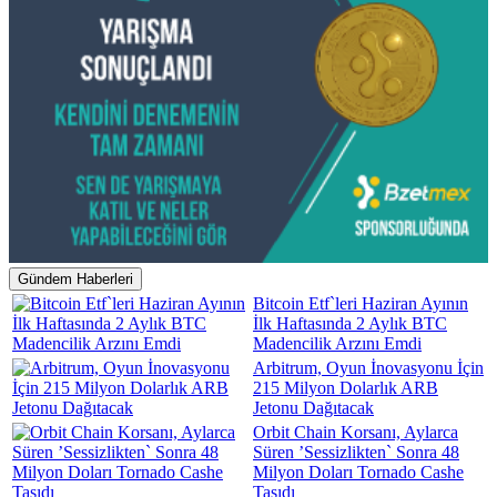
Gündem Haberleri
Bitcoin Etf`leri Haziran Ayının
İlk Haftasında 2 Aylık BTC
Madencilik Arzını Emdi
Arbitrum, Oyun İnovasyonu İçin
215 Milyon Dolarlık ARB
Jetonu Dağıtacak
Orbit Chain Korsanı, Aylarca
Süren ’Sessizlikten` Sonra 48
Milyon Doları Tornado Cashe
Taşıdı