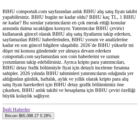
BIHU coinportali.com sayfasından anlık BIHU alış satış fiyatı takibi
yapabilirsiniz. BIHU bugün ne kadar oldu? BIHU kaç TL, 1 BIHU
ne kadar? Bu sorular yatırımcıların en çok merak ettiği konular
arasında daima sıcaklığını koruyor. Yatırımcılar BIHU çevirici
kullanarak güncel olarak BIHU alış satış fiyatlarını takip ederken,
sayfamızdan BIHU haberlerinden, BIHU yorum ve analizlerine
kadar en son güncel bilgilere ulaşabilir. 2026`de BIHU yükselir mi
düşer mi konusu gündemde yer almaya devam ederken
coinportali.com sayfamızdan son coin haberlerini ve uzman
yorumlarını takip edebilirsiniz. Ayrıca kripto para yatırımcıları,
BIHU detay frafik bölümüyle fiyat için detaylı inceleme fırsatına
sahipler. 2026 yılında BIHU tahminleri yatırımcıların odağında yer
aldığından günlük, haftalık, aylık ve yıllık olarak kripto para alış
satış fiyatı hareketleri için BIHU detay grafik bölümümüz öne
çıkarken, BIHU anlık takibi ve hesaplama için BIHU çeviri özelliği
büyük kolaylık sağlıyor.
İlgili Haberler
Bitcoin
$65,088.27
0.28%