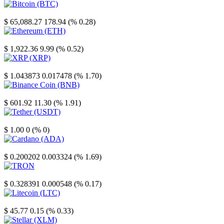
Bitcoin
$ 65,088.27
178.94 (% 0.28)
Ethereum
$ 1,922.36
9.99 (% 0.52)
XRP
$ 1.043873
0.017478 (% 1.70)
Binance Coin
$ 601.92
11.30 (% 1.91)
Tether
$ 1.00
0 (% 0)
Cardano
$ 0.200202
0.003324 (% 1.69)
TRON
$ 0.328391
0.000548 (% 0.17)
Litecoin
$ 45.77
0.15 (% 0.33)