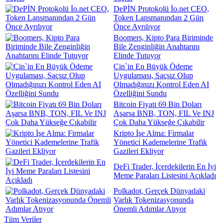
DePİN Protokolü İo.net CEO,
Token Lansmanından 2 Gün
Önce Ayrılıyor
Boomers, Kipto Para Biriminde
Bile Zenginliğin Anahtarını
Elinde Tutuyor
Çin`in En Büyük Ödeme
Uygulaması, Saçsız Olup
Olmadığınızı Kontrol Eden AI
Özelliğini Sundu
Bitcoin Fiyatı 69 Bin Doları
Aşarsa BNB, TON, FIL Ve INJ
Çok Daha Yükseğe Çıkabilir
Kripto İşe Alma: Firmalar
Yönetici Kademelerine Trafik
Gazileri Ekliyor
DeFi Trader, İçerdekilerin En İyi
Meme Paraları Listesini Açıkladı
Polkadot, Gerçek Dünyadaki
Varlık Tokenizasyonunda
Önemli Adımlar Atıyor
Tüm Veriler