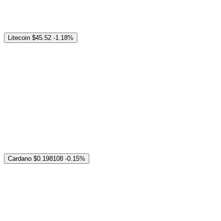
Litecoin
$45.52
-1.18%
Cardano
$0.198108
-0.15%