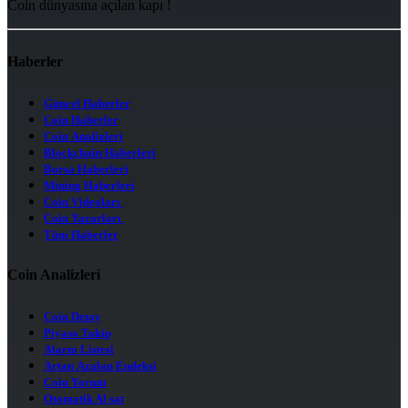
Coin dünyasına açılan kapı !
Haberler
Güncel Haberler
Coin Haberler
Coin Analizleri
Blockchain Haberleri
Borsa Haberleri
Mining Haberleri
Coin Videoları
Coin Yazarları
Tüm Haberler
Coin Analizleri
Coin Detay
Piyasa Takip
Alarm Listesi
Artan Azalan Endeksi
Coin Yorum
Otomatik Al sat