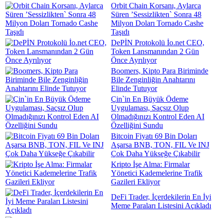
Orbit Chain Korsanı, Aylarca
Süren ’Sessizlikten` Sonra 48
Milyon Doları Tornado Cashe
Taşıdı
DePİN Protokolü İo.net CEO,
Token Lansmanından 2 Gün
Önce Ayrılıyor
Boomers, Kipto Para Biriminde
Bile Zenginliğin Anahtarını
Elinde Tutuyor
Çin`in En Büyük Ödeme
Uygulaması, Saçsız Olup
Olmadığınızı Kontrol Eden AI
Özelliğini Sundu
Bitcoin Fiyatı 69 Bin Doları
Aşarsa BNB, TON, FIL Ve INJ
Çok Daha Yükseğe Çıkabilir
Kripto İşe Alma: Firmalar
Yönetici Kademelerine Trafik
Gazileri Ekliyor
DeFi Trader, İçerdekilerin En İyi
Meme Paraları Listesini Açıkladı