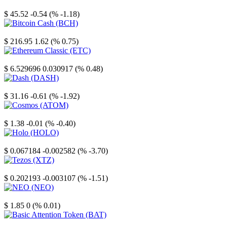
Litecoin
$ 45.52
-0.54 (% -1.18)
Bitcoin Cash
$ 216.95
1.62 (% 0.75)
Ethereum Classic
$ 6.529696
0.030917 (% 0.48)
Dash
$ 31.16
-0.61 (% -1.92)
Cosmos
$ 1.38
-0.01 (% -0.40)
Holo
$ 0.067184
-0.002582 (% -3.70)
Tezos
$ 0.202193
-0.003107 (% -1.51)
NEO
$ 1.85
0 (% 0.01)
Basic Attention Token