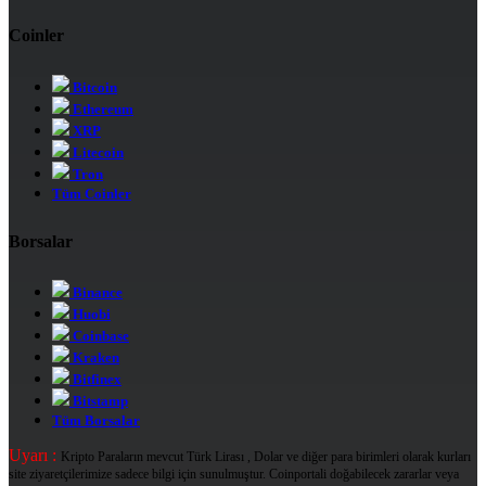
Coinler
Bitcoin
Ethereum
XRP
Litecoin
Tron
Tüm Coinler
Borsalar
Binance
Huobi
Coinbase
Kraken
Bitfinex
Bitstamp
Tüm Borsalar
Uyarı :
Kripto Paraların mevcut Türk Lirası , Dolar ve diğer para birimleri olarak kurları
site ziyaretçilerimize sadece bilgi için sunulmuştur. Coinportali doğabilecek zararlar veya