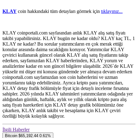
KLAY
coin hakkındaki tüm detayları görmek için
tıklayınız...
KLAY coinportali.com sayfasından anlık KLAY alış satış fiyatı
takibi yapabilirsiniz. KLAY bugün ne kadar oldu? KLAY kaç TL, 1
KLAY ne kadar? Bu sorular yatırımcıların en çok merak ettiği
konular arasında daima sıcaklığını koruyor. Yatırımcılar KLAY
çevirici kullanarak güncel olarak KLAY alış satış fiyatlarını takip
ederken, sayfamızdan KLAY haberlerinden, KLAY yorum ve
analizlerine kadar en son güncel bilgilere ulaşabilir. 2026`de KLAY
yükselir mi düşer mi konusu gündemde yer almaya devam ederken
coinportali.com sayfamızdan son coin haberlerini ve uzman
yorumlarını takip edebilirsiniz. Ayrıca kripto para yatırımcıları,
KLAY detay frafik bölümüyle fiyat için detaylı inceleme fırsatına
sahipler. 2026 yılında KLAY tahminleri yatırımcıların odağında yer
aldığından günlük, haftalık, aylık ve yıllık olarak kripto para alış
satış fiyatı hareketleri için KLAY detay grafik bölümümüz öne
çıkarken, KLAY anlık takibi ve hesaplama için KLAY çeviri
özelliği büyük kolaylık sağlıyor.
İlgili Haberler
Bitcoin
$65,192.44
0.61%