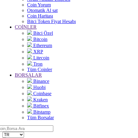
Coin Yorum
Otomatik Al sat
Coin Haritası
Bitci Token Fiyat Hesabı
COİNLER
Bitci Özel
Bitcoin
Ethereum
XRP
Litecoin
Tron
Tüm Coinler
BORSALAR
Binance
Huobi
Coinbase
Kraken
Bitfinex
Bitstamp
Tüm Borsalar