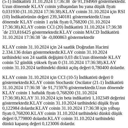
(5-1) İndikatörü 31.10.2024 17:36:38 `de 91,194969 göstermektedir.
Uzun dönemde KLAY coinin yılbaşından bu yana düşük fiyatı
0,031930 (31.10.2024 17:36:38).KLAY coinin 31.10.2024 için RSI
(10) İndikatörünün değeri 239,340181 göstermektedir.Uzun
dönemde KLAY coinin 1 aylık fiyatı 0,768200 (31.10.2024
17:36:38).KLAY coinin CCI (20) İndikatörü 31.10.2024 17:36:38
`de 233,816425 göstermektedir.KLAY coinin MACD İndikatörü
31.10.2024 17:36:38 `de -0,000863 göstermektedir
KLAY coinin 31.10.2024 için 24 saatlik Doğrudan Hacimi
2.334.136 doları göstermektedir.KLAY coinin 31.10.2024
tarihindeki son 24 saatlik değişimi 0,03 dir.Uzun dönemde KLAY
coinin 52 günlük yüksek fiyatı 0 (31.10.2024 17:36:38).KLAY
coinin 31.10.2024 tarihindeki dünkü açılış değeri 0,780400 dolardır.
KLAY coinin 31.10.2024 için CCI (10-5) İndikatörü değeri 0
göstermektedir.KLAY coinin Stochastic Oscilator (21-1) İndikatörü
31.10.2024 17:36:38 `de 91,715976 göstermektedir.Uzun dönemde
KLAY coinin 1 haftalık fiyatı 0,768200 (31.10.2024
17:36:38).KLAY 31.10.2024 için beta indikatörü 1,102349 değerini
göstermektedir.KLAY coinin 31.10.2024 tarihindeki düşük fiyatı
0,122984 dolardır.KLAY coinin 31.10.2024 17:36:38 için yılbaşı
fiyatı 0,768200.KLAY coinin 31.10.2024 tarihindeki dünkü düşük
değeri 0,779800 dolardır.KLAY coinin 31.10.2024 tarihindeki
dünkü kapanış değeri 0,123006 dolardır.