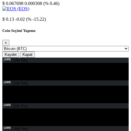
$ 0.067698
0.000308 (% 0.46)
EOS
$ 0.13
-0.02 (% -15.22)
Coin Seçimi Yapınız
×
Kaydet
Kapat
(24H)
Coin Seç
(24H)
Coin Seç
(24H)
Coin Seç
(24H)
Coin Seç