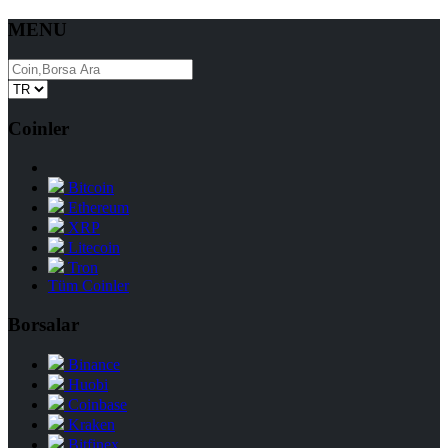
MENU
Coinler
Bitcoin
Ethereum
XRP
Litecoin
Tron
Tüm Coinler
Borsalar
Binance
Huobi
Coinbase
Kraken
Bitfinex