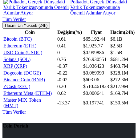
Polkadot, Gerçek Dünyadaki
Varlık Tokenizasyonunda
Önemli Adımlar Atıyor
Tüm Veriler
Hacmi En Yüksek (24h)
Coin
Değişim(%)
Fiyat
Hacim(24h)
Bitcoin (BTC)
0.61
$65,192.44
$6.1B
Ethereum (ETH)
0.41
$1,925.77
$2.5B
USD Coin (USDC)
0
$0.999886
$1.5B
Solana (SOL)
0.76
$76.930551
$681.2M
XRP (XRP)
-0.37
$1.036423
$463.7M
Dogecoin (DOGE)
-0.22
$0.069999
$328.1M
Binance Coin (BNB)
-0.02
$603.06
$272.3M
ZCash (ZEC)
0.20
$510.461823
$217.9M
Ethereum Meta (ETHM)
0.62
$0.000641
$169.7M
Master MIX Token
-13.37
$0.197741
$150.5M
(MMT)
Tüm Veriler
Coin Portalı