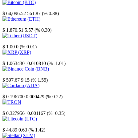
Bitcoin
$ 64,096.52
561.87 (% 0.88)
Ethereum
$ 1,870.51
5.57 (% 0.30)
Tether
$ 1.00
0 (% 0.01)
XRP
$ 1.063430
-0.010810 (% -1.01)
Binance Coin
$ 597.67
9.15 (% 1.55)
Cardano
$ 0.196700
0.000429 (% 0.22)
TRON
$ 0.327956
-0.001167 (% -0.35)
Litecoin
$ 44.89
0.63 (% 1.42)