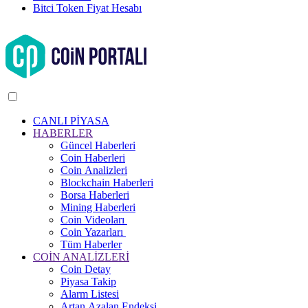
Bitci Token Fiyat Hesabı
CANLI PİYASA
HABERLER
Güncel Haberleri
Coin Haberleri
Coin Analizleri
Blockchain Haberleri
Borsa Haberleri
Mining Haberleri
Coin Videoları
Coin Yazarları
Tüm Haberler
COİN ANALİZLERİ
Coin Detay
Piyasa Takip
Alarm Listesi
Artan Azalan Endeksi