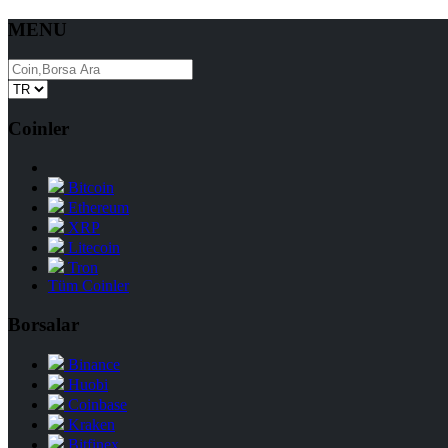
MENU
Coinler
Bitcoin
Ethereum
XRP
Litecoin
Tron
Tüm Coinler
Borsalar
Binance
Huobi
Coinbase
Kraken
Bitfinex