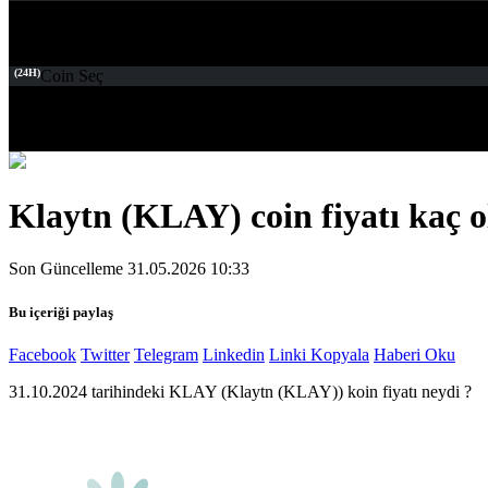
(24H)
Coin Seç
Klaytn (KLAY) coin fiyatı kaç o
Son Güncelleme 31.05.2026 10:33
Bu içeriği paylaş
Facebook
Twitter
Telegram
Linkedin
Linki Kopyala
Haberi Oku
31.10.2024 tarihindeki KLAY (Klaytn (KLAY)) koin fiyatı neydi ?