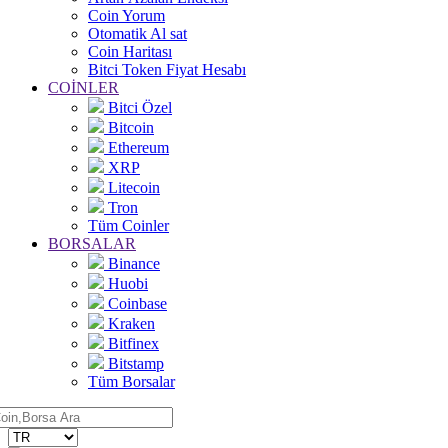
Coin Yorum
Otomatik Al sat
Coin Haritası
Bitci Token Fiyat Hesabı
COİNLER
Bitci Özel
Bitcoin
Ethereum
XRP
Litecoin
Tron
Tüm Coinler
BORSALAR
Binance
Huobi
Coinbase
Kraken
Bitfinex
Bitstamp
Tüm Borsalar