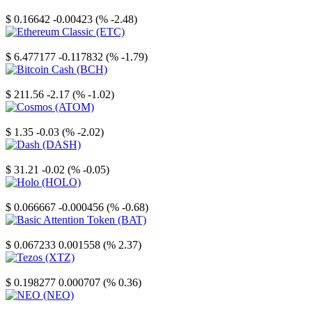
Stellar
$ 0.16642
-0.00423 (% -2.48)
Ethereum Classic
$ 6.477177
-0.117832 (% -1.79)
Bitcoin Cash
$ 211.56
-2.17 (% -1.02)
Cosmos
$ 1.35
-0.03 (% -2.02)
Dash
$ 31.21
-0.02 (% -0.05)
Holo
$ 0.066667
-0.000456 (% -0.68)
Basic Attention Token
$ 0.067233
0.001558 (% 2.37)
Tezos
$ 0.198277
0.000707 (% 0.36)
NEO