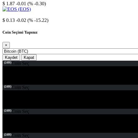
$ 1.87
-0.01 (% -0.30)
EOS
$ 0.13
-0.02 (% -15.22)
Coin Seçimi Yapınız
×
Kaydet
Kapat
(24H)
Coin Seç
(24H)
Coin Seç
(24H)
Coin Seç
(24H)
Coin Seç