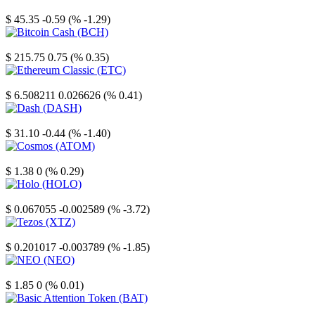
Litecoin
$ 45.35
-0.59 (% -1.29)
Bitcoin Cash
$ 215.75
0.75 (% 0.35)
Ethereum Classic
$ 6.508211
0.026626 (% 0.41)
Dash
$ 31.10
-0.44 (% -1.40)
Cosmos
$ 1.38
0 (% 0.29)
Holo
$ 0.067055
-0.002589 (% -3.72)
Tezos
$ 0.201017
-0.003789 (% -1.85)
NEO
$ 1.85
0 (% 0.01)
Basic Attention Token