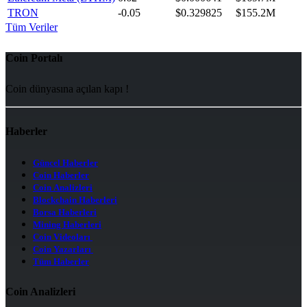
TRON
-0.05
$0.329825
$155.2M
Tüm Veriler
Coin Portalı
Coin dünyasına açılan kapı !
Haberler
Güncel Haberler
Coin Haberler
Coin Analizleri
Blockchain Haberleri
Borsa Haberleri
Mining Haberleri
Coin Videoları
Coin Yazarları
Tüm Haberler
Coin Analizleri