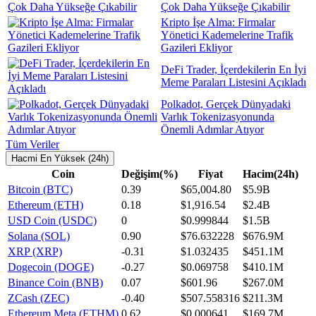
Çok Daha Yükseğe Çıkabilir
Kripto İşe Alma: Firmalar
Yönetici Kademelerine Trafik
Gazileri Ekliyor
DeFi Trader, İçerdekilerin En İyi
Meme Paraları Listesini Açıkladı
Polkadot, Gerçek Dünyadaki
Varlık Tokenizasyonunda
Önemli Adımlar Atıyor
Tüm Veriler
Hacmi En Yüksek (24h)
Coin
Değişim(%)
Fiyat
Hacim(24h)
Bitcoin (BTC)
0.39
$65,004.80
$5.9B
Ethereum (ETH)
0.18
$1,916.54
$2.4B
USD Coin (USDC)
0
$0.999844
$1.5B
Solana (SOL)
0.90
$76.632228
$676.9M
XRP (XRP)
-0.31
$1.032435
$451.1M
Dogecoin (DOGE)
-0.27
$0.069758
$410.1M
Binance Coin (BNB)
0.07
$601.96
$267.0M
ZCash (ZEC)
-0.40
$507.558316
$211.3M
Ethereum Meta (ETHM)
0.62
$0.000641
$169.7M