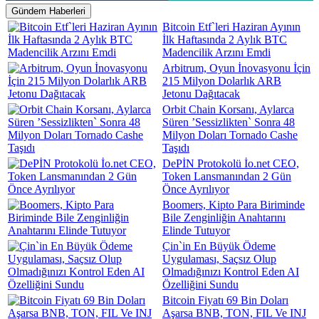
Gündem Haberleri
Bitcoin Etf`leri Haziran Ayının
İlk Haftasında 2 Aylık BTC
Madencilik Arzını Emdi
Arbitrum, Oyun İnovasyonu İçin
215 Milyon Dolarlık ARB
Jetonu Dağıtacak
Orbit Chain Korsanı, Aylarca
Süren ’Sessizlikten` Sonra 48
Milyon Doları Tornado Cashe
Taşıdı
DePİN Protokolü İo.net CEO,
Token Lansmanından 2 Gün
Önce Ayrılıyor
Boomers, Kipto Para Biriminde
Bile Zenginliğin Anahtarını
Elinde Tutuyor
Çin`in En Büyük Ödeme
Uygulaması, Saçsız Olup
Olmadığınızı Kontrol Eden AI
Özelliğini Sundu
Bitcoin Fiyatı 69 Bin Doları
Aşarsa BNB, TON, FIL Ve INJ