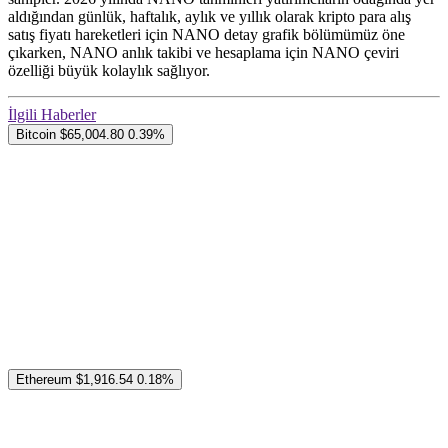
aldığından günlük, haftalık, aylık ve yıllık olarak kripto para alış
satış fiyatı hareketleri için NANO detay grafik bölümümüz öne
çıkarken, NANO anlık takibi ve hesaplama için NANO çeviri
özelliği büyük kolaylık sağlıyor.
İlgili Haberler
Bitcoin
$65,004.80
0.39%
Ethereum
$1,916.54
0.18%