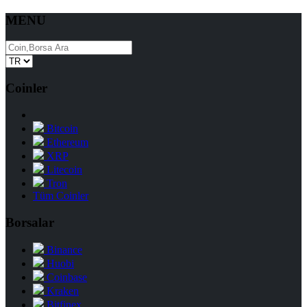
MENU
Coinler
Bitcoin
Ethereum
XRP
Litecoin
Tron
Tüm Coinler
Borsalar
Binance
Huobi
Coinbase
Kraken
Bitfinex