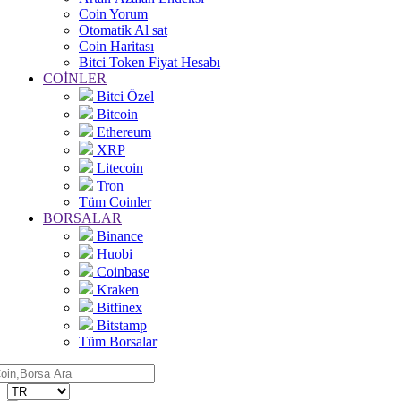
Coin Yorum
Otomatik Al sat
Coin Haritası
Bitci Token Fiyat Hesabı
COİNLER
Bitci Özel
Bitcoin
Ethereum
XRP
Litecoin
Tron
Tüm Coinler
BORSALAR
Binance
Huobi
Coinbase
Kraken
Bitfinex
Bitstamp
Tüm Borsalar