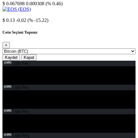
$ 0.067698
0.000308 (% 0.46)
EOS
$ 0.13
-0.02 (% -15.22)
Coin Seçimi Yapınız
×
Kaydet
Kapat
(24H)
Coin Seç
(24H)
Coin Seç
(24H)
Coin Seç
(24H)
Coin Seç