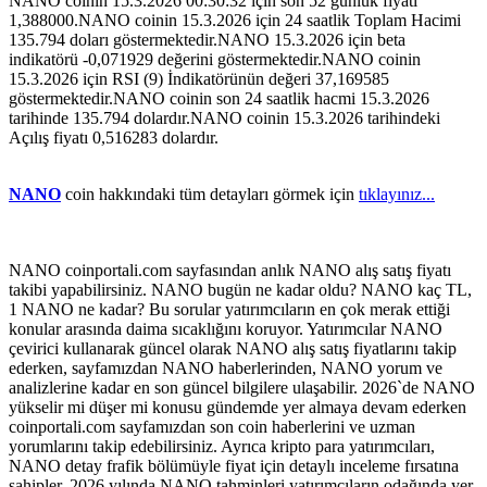
NANO coinin 15.3.2026 00:30:32 için son 52 günlük fiyatı
1,388000.NANO coinin 15.3.2026 için 24 saatlik Toplam Hacimi
135.794 doları göstermektedir.NANO 15.3.2026 için beta
indikatörü -0,071929 değerini göstermektedir.NANO coinin
15.3.2026 için RSI (9) İndikatörünün değeri 37,169585
göstermektedir.NANO coinin son 24 saatlik hacmi 15.3.2026
tarihinde 135.794 dolardır.NANO coinin 15.3.2026 tarihindeki
Açılış fiyatı 0,516283 dolardır.
NANO
coin hakkındaki tüm detayları görmek için
tıklayınız...
NANO coinportali.com sayfasından anlık NANO alış satış fiyatı
takibi yapabilirsiniz. NANO bugün ne kadar oldu? NANO kaç TL,
1 NANO ne kadar? Bu sorular yatırımcıların en çok merak ettiği
konular arasında daima sıcaklığını koruyor. Yatırımcılar NANO
çevirici kullanarak güncel olarak NANO alış satış fiyatlarını takip
ederken, sayfamızdan NANO haberlerinden, NANO yorum ve
analizlerine kadar en son güncel bilgilere ulaşabilir. 2026`de NANO
yükselir mi düşer mi konusu gündemde yer almaya devam ederken
coinportali.com sayfamızdan son coin haberlerini ve uzman
yorumlarını takip edebilirsiniz. Ayrıca kripto para yatırımcıları,
NANO detay frafik bölümüyle fiyat için detaylı inceleme fırsatına
sahipler. 2026 yılında NANO tahminleri yatırımcıların odağında yer