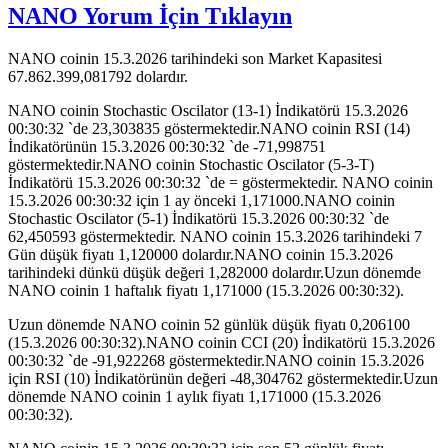
NANO Yorum İçin Tıklayın
NANO coinin 15.3.2026 tarihindeki son Market Kapasitesi
67.862.399,081792 dolardır.
NANO coinin Stochastic Oscilator (13-1) İndikatörü 15.3.2026
00:30:32 `de 23,303835 göstermektedir.NANO coinin RSI (14)
İndikatörünün 15.3.2026 00:30:32 `de -71,998751
göstermektedir.NANO coinin Stochastic Oscilator (5-3-T)
İndikatörü 15.3.2026 00:30:32 `de = göstermektedir. NANO coinin
15.3.2026 00:30:32 için 1 ay önceki 1,171000.NANO coinin
Stochastic Oscilator (5-1) İndikatörü 15.3.2026 00:30:32 `de
62,450593 göstermektedir. NANO coinin 15.3.2026 tarihindeki 7
Gün düşük fiyatı 1,120000 dolardır.NANO coinin 15.3.2026
tarihindeki dünkü düşük değeri 1,282000 dolardır.Uzun dönemde
NANO coinin 1 haftalık fiyatı 1,171000 (15.3.2026 00:30:32).
Uzun dönemde NANO coinin 52 günlük düşük fiyatı 0,206100
(15.3.2026 00:30:32).NANO coinin CCI (20) İndikatörü 15.3.2026
00:30:32 `de -91,922268 göstermektedir.NANO coinin 15.3.2026
için RSI (10) İndikatörünün değeri -48,304762 göstermektedir.Uzun
dönemde NANO coinin 1 aylık fiyatı 1,171000 (15.3.2026
00:30:32).