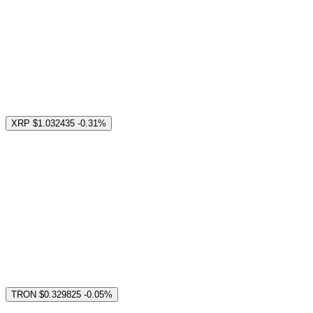
XRP
$1.032435
-0.31%
TRON
$0.329825
-0.05%