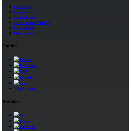
Coin Detay
Piyasa Takip
Alarm Listesi
Artan Azalan Endeksi
Coin Yorum
Otomatik Al sat
Coinler
Bitcoin
Ethereum
XRP
Litecoin
Tron
Tüm Coinler
Borsalar
Binance
Huobi
Coinbase