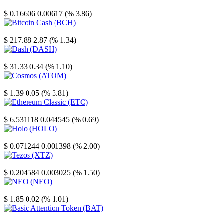
Stellar
$ 0.16606
0.00617 (% 3.86)
Bitcoin Cash
$ 217.88
2.87 (% 1.34)
Dash
$ 31.33
0.34 (% 1.10)
Cosmos
$ 1.39
0.05 (% 3.81)
Ethereum Classic
$ 6.531118
0.044545 (% 0.69)
Holo
$ 0.071244
0.001398 (% 2.00)
Tezos
$ 0.204584
0.003025 (% 1.50)
NEO
$ 1.85
0.02 (% 1.01)
Basic Attention Token