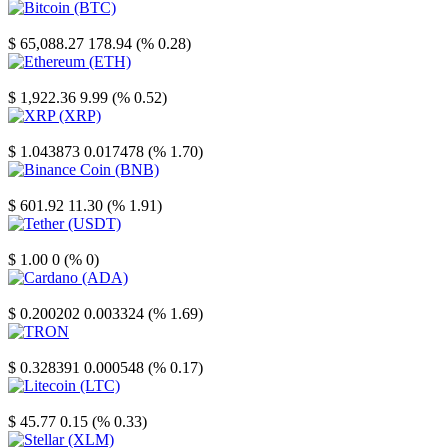
Bitcoin
$ 65,088.27
178.94 (% 0.28)
Ethereum
$ 1,922.36
9.99 (% 0.52)
XRP
$ 1.043873
0.017478 (% 1.70)
Binance Coin
$ 601.92
11.30 (% 1.91)
Tether
$ 1.00
0 (% 0)
Cardano
$ 0.200202
0.003324 (% 1.69)
TRON
$ 0.328391
0.000548 (% 0.17)
Litecoin
$ 45.77
0.15 (% 0.33)