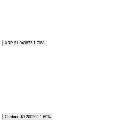
XRP
$1.043873
1.70%
Cardano
$0.200202
1.69%