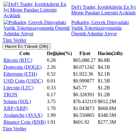
DeFi Trader, İçerdekilerin En İyi
Meme Paraları Listesini Açıkladı
Polkadot, Gerçek Dünyadaki
Varlık Tokenizasyonunda
Önemli Adımlar Atıyor
Tüm Veriler
Hacmi En Yüksek (24h)
Coin
Değişim(%)
Fiyat
Hacim(24h)
Bitcoin (BTC)
0.28
$65,088.27
$6.8B
Dogecoin (DOGE)
2.26
$0.071242
$4.1B
Ethereum (ETH)
0.52
$1,922.36
$2.1B
USD Coin (USDC)
0.01
$0.999877
$1.5B
Litecoin (LTC)
0.33
$45.77
$1.2B
TRON
0.17
$0.328391
$1.2B
Solana (SOL)
3.75
$76.432119
$812.2M
XRP (XRP)
1.70
$1.043873
$668.8M
Avalanche (AVAX)
1.99
$6.550865
$348.5M
Binance Coin (BNB)
1.91
$601.92
$277.3M
Tüm Veriler