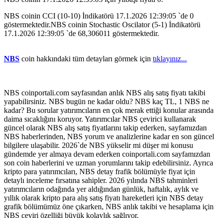
NBS coinin CCI (10-10) İndikatörü 17.1.2026 12:39:05 `de 0
göstermektedir.NBS coinin Stochastic Oscilator (5-1) İndikatörü
17.1.2026 12:39:05 `de 68,306011 göstermektedir.
NBS
coin hakkındaki tüm detayları görmek için
tıklayınız...
NBS coinportali.com sayfasından anlık NBS alış satış fiyatı takibi
yapabilirsiniz. NBS bugün ne kadar oldu? NBS kaç TL, 1 NBS ne
kadar? Bu sorular yatırımcıların en çok merak ettiği konular arasında
daima sıcaklığını koruyor. Yatırımcılar NBS çevirici kullanarak
güncel olarak NBS alış satış fiyatlarını takip ederken, sayfamızdan
NBS haberlerinden, NBS yorum ve analizlerine kadar en son güncel
bilgilere ulaşabilir. 2026`de NBS yükselir mi düşer mi konusu
gündemde yer almaya devam ederken coinportali.com sayfamızdan
son coin haberlerini ve uzman yorumlarını takip edebilirsiniz. Ayrıca
kripto para yatırımcıları, NBS detay frafik bölümüyle fiyat için
detaylı inceleme fırsatına sahipler. 2026 yılında NBS tahminleri
yatırımcıların odağında yer aldığından günlük, haftalık, aylık ve
yıllık olarak kripto para alış satış fiyatı hareketleri için NBS detay
grafik bölümümüz öne çıkarken, NBS anlık takibi ve hesaplama için
NBS çeviri özelliği büyük kolaylık sağlıyor.