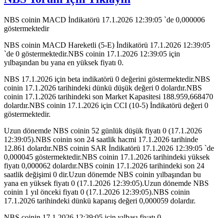
NBS coinin MACD İndikatörü 17.1.2026 12:39:05 `de 0,000006
göstermektedir
NBS coinin MACD Hareketli (5-E) İndikatörü 17.1.2026 12:39:05
`de 0 göstermektedir.NBS coinin 17.1.2026 12:39:05 için
yılbaşından bu yana en yüksek fiyatı 0.
NBS 17.1.2026 için beta indikatörü 0 değerini göstermektedir.NBS
coinin 17.1.2026 tarihindeki dünkü düşük değeri 0 dolardır.NBS
coinin 17.1.2026 tarihindeki son Market Kapasitesi 188.959,668470
dolardır.NBS coinin 17.1.2026 için CCI (10-5) İndikatörü değeri 0
göstermektedir.
Uzun dönemde NBS coinin 52 günlük düşük fiyatı 0 (17.1.2026
12:39:05).NBS coinin son 24 saatlik hacmi 17.1.2026 tarihinde
12.861 dolardır.NBS coinin SAR İndikatörü 17.1.2026 12:39:05 `de
0,000045 göstermektedir.NBS coinin 17.1.2026 tarihindeki yüksek
fiyatı 0,000062 dolardır.NBS coinin 17.1.2026 tarihindeki son 24
saatlik değişimi 0 dir.Uzun dönemde NBS coinin yılbaşından bu
yana en yüksek fiyatı 0 (17.1.2026 12:39:05).Uzun dönemde NBS
coinin 1 yıl önceki fiyatı 0 (17.1.2026 12:39:05).NBS coinin
17.1.2026 tarihindeki dünkü kapanış değeri 0,000059 dolardır.
NBS coinin 17.1.2026 12:39:05 için yılbaşı fiyatı 0.