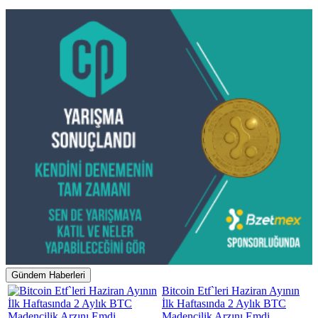
Gündem Haberleri
Bitcoin Etf`leri Haziran Ayının
İlk Haftasında 2 Aylık BTC
Madencilik Arzını Emdi