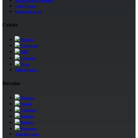
Artan Azalan Endeksi
Coin Yorum
Otomatik Al sat
Coinler
Bitcoin
Ethereum
XRP
Litecoin
Tron
Tüm Coinler
Borsalar
Binance
Huobi
Coinbase
Kraken
Bitfinex
Bitstamp
Tüm Borsalar