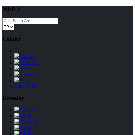
MENU
Coinler
Bitcoin
Ethereum
XRP
Litecoin
Tron
Tüm Coinler
Borsalar
Binance
Huobi
Coinbase
Kraken
Bitfinex