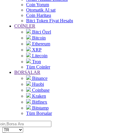
Coin Yorum
Otomatik Al sat
Coin Haritası
Bitci Token Fiyat Hesabı
COİNLER
Bitci Özel
Bitcoin
Ethereum
XRP
Litecoin
Tron
Tüm Coinler
BORSALAR
Binance
Huobi
Coinbase
Kraken
Bitfinex
Bitstamp
Tüm Borsalar