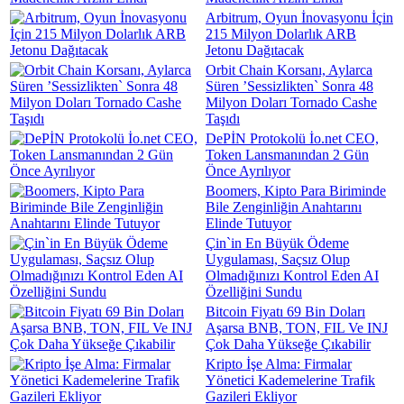
Arbitrum, Oyun İnovasyonu İçin
215 Milyon Dolarlık ARB
Jetonu Dağıtacak
Orbit Chain Korsanı, Aylarca
Süren ’Sessizlikten` Sonra 48
Milyon Doları Tornado Cashe
Taşıdı
DePİN Protokolü İo.net CEO,
Token Lansmanından 2 Gün
Önce Ayrılıyor
Boomers, Kipto Para Biriminde
Bile Zenginliğin Anahtarını
Elinde Tutuyor
Çin`in En Büyük Ödeme
Uygulaması, Saçsız Olup
Olmadığınızı Kontrol Eden AI
Özelliğini Sundu
Bitcoin Fiyatı 69 Bin Doları
Aşarsa BNB, TON, FIL Ve INJ
Çok Daha Yükseğe Çıkabilir
Kripto İşe Alma: Firmalar
Yönetici Kademelerine Trafik
Gazileri Ekliyor