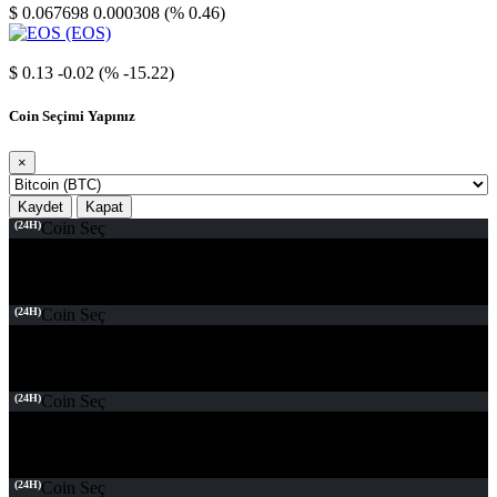
$ 0.067698
0.000308 (% 0.46)
EOS
$ 0.13
-0.02 (% -15.22)
Coin Seçimi Yapınız
×
Kaydet
Kapat
(24H)
Coin Seç
(24H)
Coin Seç
(24H)
Coin Seç
(24H)
Coin Seç