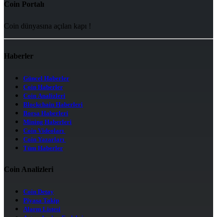
Coin Portalı
Coin dünyasına açılan kapı !
Haberler
Güncel Haberler
Coin Haberler
Coin Analizleri
Blockchain Haberleri
Borsa Haberleri
Mining Haberleri
Coin Videoları
Coin Yazarları
Tüm Haberler
Coin Analizleri
Coin Detay
Piyasa Takip
Alarm Listesi