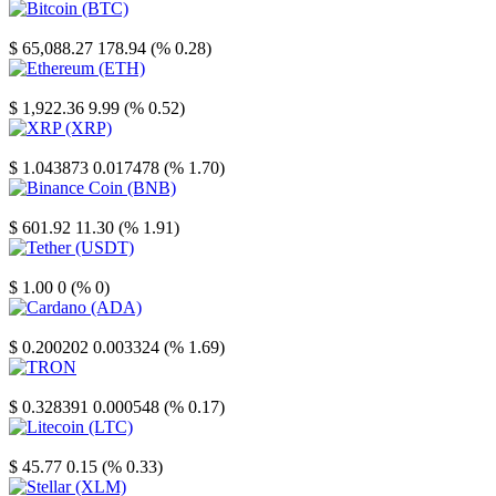
Bitcoin
$ 65,088.27
178.94 (% 0.28)
Ethereum
$ 1,922.36
9.99 (% 0.52)
XRP
$ 1.043873
0.017478 (% 1.70)
Binance Coin
$ 601.92
11.30 (% 1.91)
Tether
$ 1.00
0 (% 0)
Cardano
$ 0.200202
0.003324 (% 1.69)
TRON
$ 0.328391
0.000548 (% 0.17)
Litecoin
$ 45.77
0.15 (% 0.33)