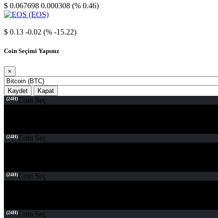
$ 0.067698
0.000308 (% 0.46)
EOS
$ 0.13
-0.02 (% -15.22)
Coin Seçimi Yapınız
×
Kaydet
Kapat
(24H)
Coin Seç
(24H)
Coin Seç
(24H)
Coin Seç
(24H)
Coin Seç