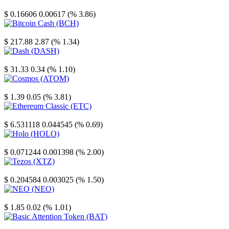
Stellar
$ 0.16606
0.00617 (% 3.86)
Bitcoin Cash
$ 217.88
2.87 (% 1.34)
Dash
$ 31.33
0.34 (% 1.10)
Cosmos
$ 1.39
0.05 (% 3.81)
Ethereum Classic
$ 6.531118
0.044545 (% 0.69)
Holo
$ 0.071244
0.001398 (% 2.00)
Tezos
$ 0.204584
0.003025 (% 1.50)
NEO
$ 1.85
0.02 (% 1.01)
Basic Attention Token