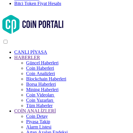
Bitci Token Fiyat Hesabı
CANLI PİYASA
HABERLER
Güncel Haberleri
Coin Haberleri
Coin Analizleri
Blockchain Haberleri
Borsa Haberleri
Mining Haberleri
Coin Videoları
Coin Yazarları
Tüm Haberler
COİN ANALİZLERİ
Coin Detay
Piyasa Takip
Alarm Listesi
Artan Azalan Endeksi