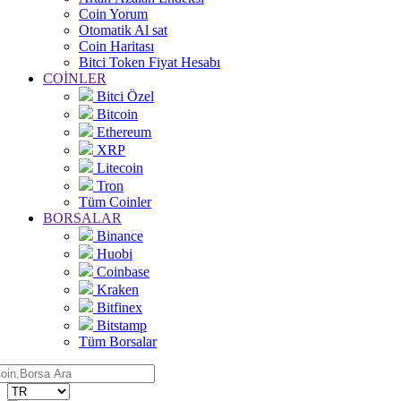
Coin Yorum
Otomatik Al sat
Coin Haritası
Bitci Token Fiyat Hesabı
COİNLER
Bitci Özel
Bitcoin
Ethereum
XRP
Litecoin
Tron
Tüm Coinler
BORSALAR
Binance
Huobi
Coinbase
Kraken
Bitfinex
Bitstamp
Tüm Borsalar