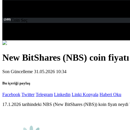
(24H)
Coin Seç
New BitShares (NBS) coin fiyatı
Son Güncelleme 31.05.2026 10:34
Bu içeriği paylaş
Facebook
Twitter
Telegram
Linkedin
Linki Kopyala
Haberi Oku
17.1.2026 tarihindeki NBS (New BitShares (NBS)) koin fiyatı neydi 