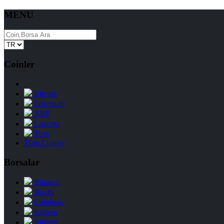
MENU
Coinler
Bitcoin
Ethereum
XRP
Litecoin
Tron
Tüm Coinler
Borsalar
Binance
Huobi
Coinbase
Kraken
Bitfinex