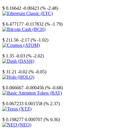
Stellar
$ 0.16642
-0.00423 (% -2.48)
Ethereum Classic
$ 6.477177
-0.117832 (% -1.79)
Bitcoin Cash
$ 211.56
-2.17 (% -1.02)
Cosmos
$ 1.35
-0.03 (% -2.02)
Dash
$ 31.21
-0.02 (% -0.05)
Holo
$ 0.066667
-0.000456 (% -0.68)
Basic Attention Token
$ 0.067233
0.001558 (% 2.37)
Tezos
$ 0.198277
0.000707 (% 0.36)
NEO