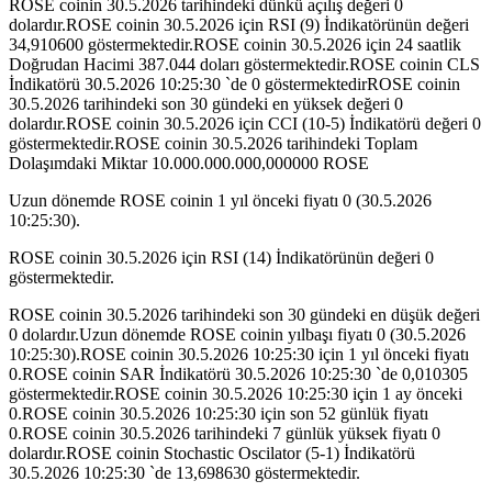
ROSE coinin 30.5.2026 tarihindeki dünkü açılış değeri 0
dolardır.ROSE coinin 30.5.2026 için RSI (9) İndikatörünün değeri
34,910600 göstermektedir.ROSE coinin 30.5.2026 için 24 saatlik
Doğrudan Hacimi 387.044 doları göstermektedir.ROSE coinin CLS
İndikatörü 30.5.2026 10:25:30 `de 0 göstermektedirROSE coinin
30.5.2026 tarihindeki son 30 gündeki en yüksek değeri 0
dolardır.ROSE coinin 30.5.2026 için CCI (10-5) İndikatörü değeri 0
göstermektedir.ROSE coinin 30.5.2026 tarihindeki Toplam
Dolaşımdaki Miktar 10.000.000.000,000000 ROSE
Uzun dönemde ROSE coinin 1 yıl önceki fiyatı 0 (30.5.2026
10:25:30).
ROSE coinin 30.5.2026 için RSI (14) İndikatörünün değeri 0
göstermektedir.
ROSE coinin 30.5.2026 tarihindeki son 30 gündeki en düşük değeri
0 dolardır.Uzun dönemde ROSE coinin yılbaşı fiyatı 0 (30.5.2026
10:25:30).ROSE coinin 30.5.2026 10:25:30 için 1 yıl önceki fiyatı
0.ROSE coinin SAR İndikatörü 30.5.2026 10:25:30 `de 0,010305
göstermektedir.ROSE coinin 30.5.2026 10:25:30 için 1 ay önceki
0.ROSE coinin 30.5.2026 10:25:30 için son 52 günlük fiyatı
0.ROSE coinin 30.5.2026 tarihindeki 7 günlük yüksek fiyatı 0
dolardır.ROSE coinin Stochastic Oscilator (5-1) İndikatörü
30.5.2026 10:25:30 `de 13,698630 göstermektedir.