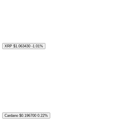
XRP
$1.063430
-1.01%
Cardano
$0.196700
0.22%