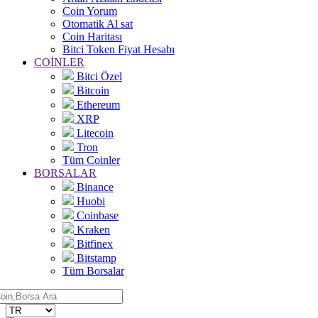
Coin Yorum
Otomatik Al sat
Coin Haritası
Bitci Token Fiyat Hesabı
COİNLER
Bitci Özel
Bitcoin
Ethereum
XRP
Litecoin
Tron
Tüm Coinler
BORSALAR
Binance
Huobi
Coinbase
Kraken
Bitfinex
Bitstamp
Tüm Borsalar