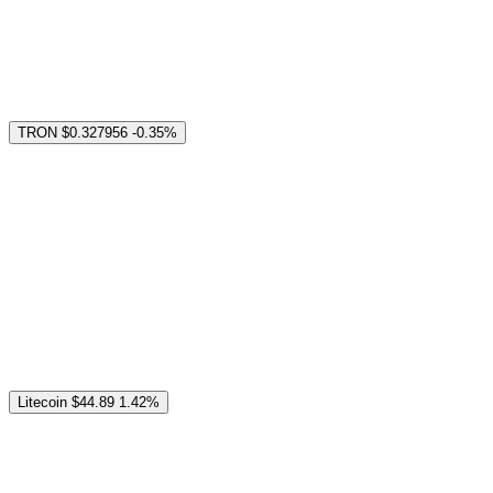
TRON
$0.327956
-0.35%
Litecoin
$44.89
1.42%