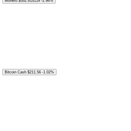
Monero
$352.815114
-2.98%
Bitcoin Cash
$211.56
-1.02%