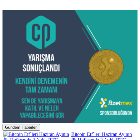
Gündem Haberleri
Bitcoin Etf`leri Haziran Ayının
İlk Haftasında 2 Aylık BTC