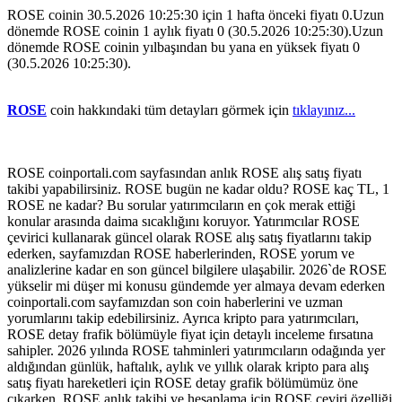
ROSE coinin 30.5.2026 10:25:30 için 1 hafta önceki fiyatı 0.Uzun
dönemde ROSE coinin 1 aylık fiyatı 0 (30.5.2026 10:25:30).Uzun
dönemde ROSE coinin yılbaşından bu yana en yüksek fiyatı 0
(30.5.2026 10:25:30).
ROSE
coin hakkındaki tüm detayları görmek için
tıklayınız...
ROSE coinportali.com sayfasından anlık ROSE alış satış fiyatı
takibi yapabilirsiniz. ROSE bugün ne kadar oldu? ROSE kaç TL, 1
ROSE ne kadar? Bu sorular yatırımcıların en çok merak ettiği
konular arasında daima sıcaklığını koruyor. Yatırımcılar ROSE
çevirici kullanarak güncel olarak ROSE alış satış fiyatlarını takip
ederken, sayfamızdan ROSE haberlerinden, ROSE yorum ve
analizlerine kadar en son güncel bilgilere ulaşabilir. 2026`de ROSE
yükselir mi düşer mi konusu gündemde yer almaya devam ederken
coinportali.com sayfamızdan son coin haberlerini ve uzman
yorumlarını takip edebilirsiniz. Ayrıca kripto para yatırımcıları,
ROSE detay frafik bölümüyle fiyat için detaylı inceleme fırsatına
sahipler. 2026 yılında ROSE tahminleri yatırımcıların odağında yer
aldığından günlük, haftalık, aylık ve yıllık olarak kripto para alış
satış fiyatı hareketleri için ROSE detay grafik bölümümüz öne
çıkarken, ROSE anlık takibi ve hesaplama için ROSE çeviri özelliği