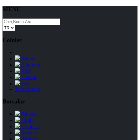
MENU
Coinler
Bitcoin
Ethereum
XRP
Litecoin
Tron
Tüm Coinler
Borsalar
Binance
Huobi
Coinbase
Kraken
Bitfinex