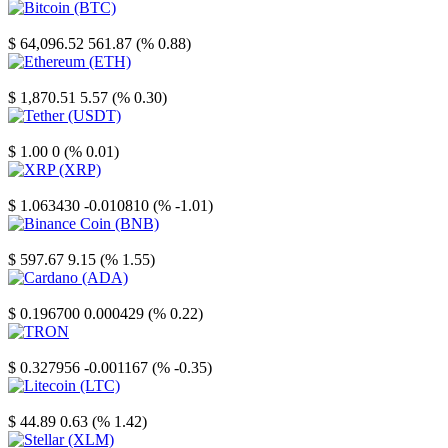
Bitcoin
$ 64,096.52
561.87 (% 0.88)
Ethereum
$ 1,870.51
5.57 (% 0.30)
Tether
$ 1.00
0 (% 0.01)
XRP
$ 1.063430
-0.010810 (% -1.01)
Binance Coin
$ 597.67
9.15 (% 1.55)
Cardano
$ 0.196700
0.000429 (% 0.22)
TRON
$ 0.327956
-0.001167 (% -0.35)
Litecoin
$ 44.89
0.63 (% 1.42)