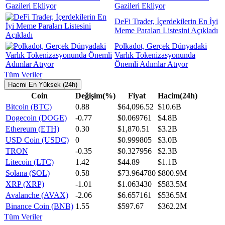
Gazileri Ekliyor
DeFi Trader, İçerdekilerin En İyi
Meme Paraları Listesini Açıkladı
Polkadot, Gerçek Dünyadaki
Varlık Tokenizasyonunda
Önemli Adımlar Atıyor
Tüm Veriler
Hacmi En Yüksek (24h)
Coin
Değişim(%)
Fiyat
Hacim(24h)
Bitcoin (BTC)
0.88
$64,096.52
$10.6B
Dogecoin (DOGE)
-0.77
$0.069761
$4.8B
Ethereum (ETH)
0.30
$1,870.51
$3.2B
USD Coin (USDC)
0
$0.999805
$3.0B
TRON
-0.35
$0.327956
$2.3B
Litecoin (LTC)
1.42
$44.89
$1.1B
Solana (SOL)
0.58
$73.964780
$800.9M
XRP (XRP)
-1.01
$1.063430
$583.5M
Avalanche (AVAX)
-2.06
$6.657161
$536.5M
Binance Coin (BNB)
1.55
$597.67
$362.2M
Tüm Veriler