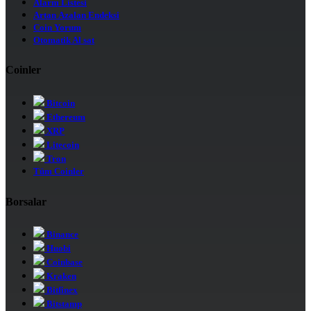
Alarm Listesi
Artan Azalan Endeksi
Coin Yorum
Otomatik Al sat
Coinler
Bitcoin
Ethereum
XRP
Litecoin
Tron
Tüm Coinler
Borsalar
Binance
Huobi
Coinbase
Kraken
Bitfinex
Bitstamp