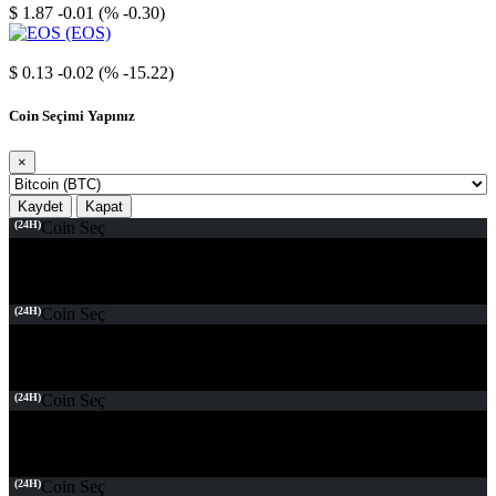
$ 1.87
-0.01 (% -0.30)
EOS
$ 0.13
-0.02 (% -15.22)
Coin Seçimi Yapınız
×
Kaydet
Kapat
(24H)
Coin Seç
(24H)
Coin Seç
(24H)
Coin Seç
(24H)
Coin Seç