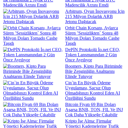
Madencilik Arzını Emdi
Arbitrum, Oyun İnovasyonu İçin
215 Milyon Dolarlık ARB
Jetonu Dağıtacak
Orbit Chain Korsanı, Aylarca
Süren ’Sessizlikten` Sonra 48
Milyon Doları Tornado Cashe
Taşıdı
DePİN Protokolü İo.net CEO,
Token Lansmanından 2 Gün
Önce Ayrılıyor
Boomers, Kipto Para Biriminde
Bile Zenginliğin Anahtarını
Elinde Tutuyor
Çin`in En Büyük Ödeme
Uygulaması, Saçsız Olup
Olmadığınızı Kontrol Eden AI
Özelliğini Sundu
Bitcoin Fiyatı 69 Bin Doları
Aşarsa BNB, TON, FIL Ve INJ
Çok Daha Yükseğe Çıkabilir
Kripto İşe Alma: Firmalar
Yönetici Kademelerine Trafik