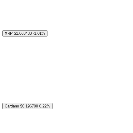
XRP
$1.063430
-1.01%
Cardano
$0.196700
0.22%