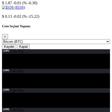
$ 1.87
-0.01 (% -0.30)
EOS
$ 0.13
-0.02 (% -15.22)
Coin Seçimi Yapınız
×
Kaydet
Kapat
(24H)
Coin Seç
(24H)
Coin Seç
(24H)
Coin Seç
(24H)
Coin Seç