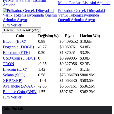
Meme Paraları Listesini Açıkladı
Polkadot, Gerçek Dünyadaki
Varlık Tokenizasyonunda
Önemli Adımlar Atıyor
Tüm Veriler
Hacmi En Yüksek (24h)
Coin
Değişim(%)
Fiyat
Hacim(24h)
Bitcoin (BTC)
0.88
$64,096.52
$10.6B
Dogecoin (DOGE)
-0.77
$0.069761
$4.8B
Ethereum (ETH)
0.30
$1,870.51
$3.2B
USD Coin (USDC)
0
$0.999805
$3.0B
TRON
-0.35
$0.327956
$2.3B
Litecoin (LTC)
1.42
$44.89
$1.1B
Solana (SOL)
0.58
$73.964780
$800.9M
XRP (XRP)
-1.01
$1.063430
$583.5M
Avalanche (AVAX)
-2.06
$6.657161
$536.5M
Binance Coin (BNB)
1.55
$597.67
$362.2M
Tüm Veriler
Coin Portalı