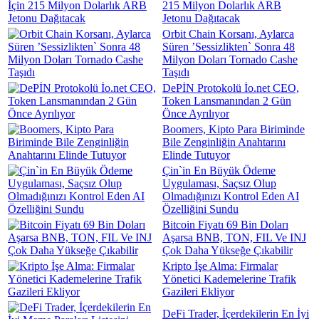
215 Milyon Dolarlık ARB
Jetonu Dağıtacak
Orbit Chain Korsanı, Aylarca
Süren ’Sessizlikten` Sonra 48
Milyon Doları Tornado Cashe
Taşıdı
DePİN Protokolü İo.net CEO,
Token Lansmanından 2 Gün
Önce Ayrılıyor
Boomers, Kipto Para Biriminde
Bile Zenginliğin Anahtarını
Elinde Tutuyor
Çin`in En Büyük Ödeme
Uygulaması, Saçsız Olup
Olmadığınızı Kontrol Eden AI
Özelliğini Sundu
Bitcoin Fiyatı 69 Bin Doları
Aşarsa BNB, TON, FIL Ve INJ
Çok Daha Yükseğe Çıkabilir
Kripto İşe Alma: Firmalar
Yönetici Kademelerine Trafik
Gazileri Ekliyor
DeFi Trader, İçerdekilerin En İyi