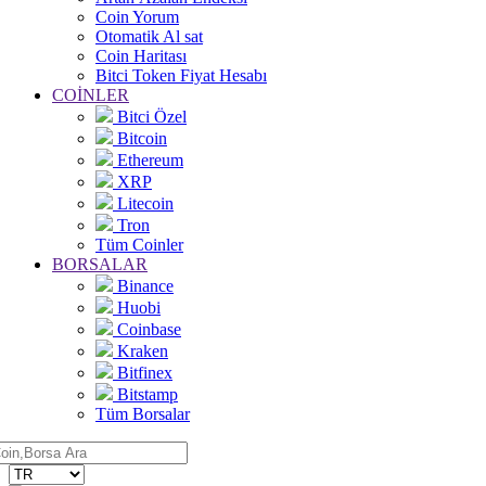
Coin Yorum
Otomatik Al sat
Coin Haritası
Bitci Token Fiyat Hesabı
COİNLER
Bitci Özel
Bitcoin
Ethereum
XRP
Litecoin
Tron
Tüm Coinler
BORSALAR
Binance
Huobi
Coinbase
Kraken
Bitfinex
Bitstamp
Tüm Borsalar