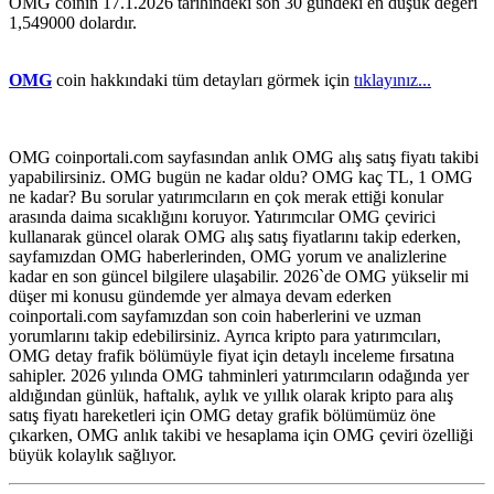
OMG coinin 17.1.2026 tarihindeki son 30 gündeki en düşük değeri
1,549000 dolardır.
OMG
coin hakkındaki tüm detayları görmek için
tıklayınız...
OMG coinportali.com sayfasından anlık OMG alış satış fiyatı takibi
yapabilirsiniz. OMG bugün ne kadar oldu? OMG kaç TL, 1 OMG
ne kadar? Bu sorular yatırımcıların en çok merak ettiği konular
arasında daima sıcaklığını koruyor. Yatırımcılar OMG çevirici
kullanarak güncel olarak OMG alış satış fiyatlarını takip ederken,
sayfamızdan OMG haberlerinden, OMG yorum ve analizlerine
kadar en son güncel bilgilere ulaşabilir. 2026`de OMG yükselir mi
düşer mi konusu gündemde yer almaya devam ederken
coinportali.com sayfamızdan son coin haberlerini ve uzman
yorumlarını takip edebilirsiniz. Ayrıca kripto para yatırımcıları,
OMG detay frafik bölümüyle fiyat için detaylı inceleme fırsatına
sahipler. 2026 yılında OMG tahminleri yatırımcıların odağında yer
aldığından günlük, haftalık, aylık ve yıllık olarak kripto para alış
satış fiyatı hareketleri için OMG detay grafik bölümümüz öne
çıkarken, OMG anlık takibi ve hesaplama için OMG çeviri özelliği
büyük kolaylık sağlıyor.