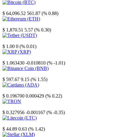
Bitcoin
$ 64,096.52
561.87 (% 0.88)
Ethereum
$ 1,870.51
5.57 (% 0.30)
Tether
$ 1.00
0 (% 0.01)
XRP
$ 1.063430
-0.010810 (% -1.01)
Binance Coin
$ 597.67
9.15 (% 1.55)
Cardano
$ 0.196700
0.000429 (% 0.22)
TRON
$ 0.327956
-0.001167 (% -0.35)
Litecoin
$ 44.89
0.63 (% 1.42)