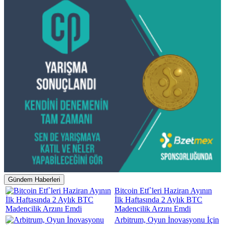
Gündem Haberleri
Bitcoin Etf`leri Haziran Ayının
İlk Haftasında 2 Aylık BTC
Madencilik Arzını Emdi
Arbitrum, Oyun İnovasyonu İçin