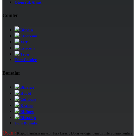
Otomatik Al sat
Coinler
Bitcoin
Ethereum
XRP
Litecoin
Tron
Tüm Coinler
Borsalar
Binance
Huobi
Coinbase
Kraken
Bitfinex
Bitstamp
Tüm Borsalar
Uyarı :
Kripto Paraların mevcut Türk Lirası , Dolar ve diğer para birimleri olarak kurları