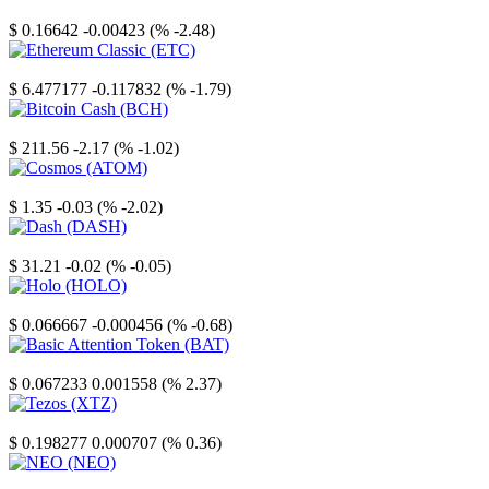
Stellar
$ 0.16642
-0.00423 (% -2.48)
Ethereum Classic
$ 6.477177
-0.117832 (% -1.79)
Bitcoin Cash
$ 211.56
-2.17 (% -1.02)
Cosmos
$ 1.35
-0.03 (% -2.02)
Dash
$ 31.21
-0.02 (% -0.05)
Holo
$ 0.066667
-0.000456 (% -0.68)
Basic Attention Token
$ 0.067233
0.001558 (% 2.37)
Tezos
$ 0.198277
0.000707 (% 0.36)
NEO