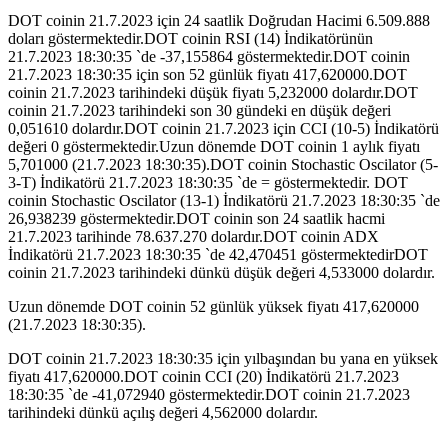
DOT coinin 21.7.2023 için 24 saatlik Doğrudan Hacimi 6.509.888
doları göstermektedir.DOT coinin RSI (14) İndikatörünün
21.7.2023 18:30:35 `de -37,155864 göstermektedir.DOT coinin
21.7.2023 18:30:35 için son 52 günlük fiyatı 417,620000.DOT
coinin 21.7.2023 tarihindeki düşük fiyatı 5,232000 dolardır.DOT
coinin 21.7.2023 tarihindeki son 30 gündeki en düşük değeri
0,051610 dolardır.DOT coinin 21.7.2023 için CCI (10-5) İndikatörü
değeri 0 göstermektedir.Uzun dönemde DOT coinin 1 aylık fiyatı
5,701000 (21.7.2023 18:30:35).DOT coinin Stochastic Oscilator (5-
3-T) İndikatörü 21.7.2023 18:30:35 `de = göstermektedir. DOT
coinin Stochastic Oscilator (13-1) İndikatörü 21.7.2023 18:30:35 `de
26,938239 göstermektedir.DOT coinin son 24 saatlik hacmi
21.7.2023 tarihinde 78.637.270 dolardır.DOT coinin ADX
İndikatörü 21.7.2023 18:30:35 `de 42,470451 göstermektedirDOT
coinin 21.7.2023 tarihindeki dünkü düşük değeri 4,533000 dolardır.
Uzun dönemde DOT coinin 52 günlük yüksek fiyatı 417,620000
(21.7.2023 18:30:35).
DOT coinin 21.7.2023 18:30:35 için yılbaşından bu yana en yüksek
fiyatı 417,620000.DOT coinin CCI (20) İndikatörü 21.7.2023
18:30:35 `de -41,072940 göstermektedir.DOT coinin 21.7.2023
tarihindeki dünkü açılış değeri 4,562000 dolardır.