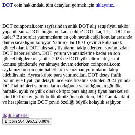
DOT
coin hakkındaki tüm detayları görmek için
tıklayınız...
DOT coinportali.com sayfasından anlık DOT alış satış fiyatı takibi
yapabilirsiniz. DOT bugün ne kadar oldu? DOT kaç TL, 1 DOT ne
kadar? Bu sorular yatırımcıların en çok merak ettiği konular arasında
daima sıcaklığını koruyor. Yatırımcılar DOT çevirici kullanarak
güncel olarak DOT alış satış fiyatlarını takip ederken, sayfamızdan
DOT haberlerinden, DOT yorum ve analizlerine kadar en son
güncel bilgilere ulaşabilir. 2023`de DOT yükselir mi düşer mi
konusu gündemde yer almaya devam ederken coinportali.com
sayfamızdan son coin haberlerini ve uzman yorumlarını takip
edebilirsiniz. Ayrıca kripto para yatırımcıları, DOT detay frafik
bölümüyle fiyat için detaylı inceleme fırsatına sahipler. 2023 yılında
DOT tahminleri yatırımcıların odağında yer aldığından günlük,
haftalık, aylık ve yıllık olarak kripto para alış satış fiyatı hareketleri
için DOT detay grafik bölümümüz öne çıkarken, DOT anlık takibi
ve hesaplama için DOT çeviri özelliği büyük kolaylık sağlıyor.
İlgili Haberler
Bitcoin
$64,096.52
0.88%