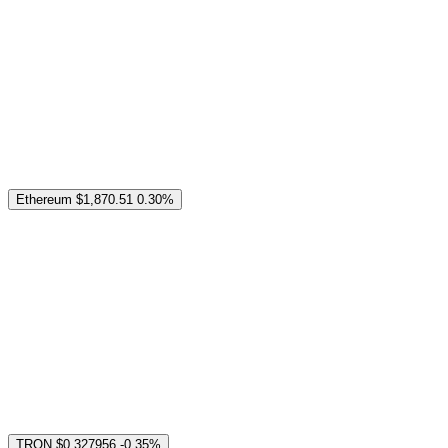
Ethereum
$1,870.51
0.30%
TRON
$0.327956
-0.35%