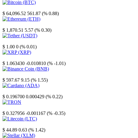
Bitcoin
$ 64,096.52
561.87 (% 0.88)
Ethereum
$ 1,870.51
5.57 (% 0.30)
Tether
$ 1.00
0 (% 0.01)
XRP
$ 1.063430
-0.010810 (% -1.01)
Binance Coin
$ 597.67
9.15 (% 1.55)
Cardano
$ 0.196700
0.000429 (% 0.22)
TRON
$ 0.327956
-0.001167 (% -0.35)
Litecoin
$ 44.89
0.63 (% 1.42)