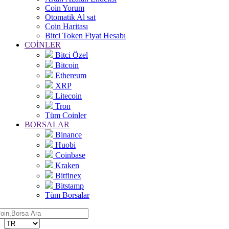
Coin Yorum
Otomatik Al sat
Coin Haritası
Bitci Token Fiyat Hesabı
COİNLER
Bitci Özel
Bitcoin
Ethereum
XRP
Litecoin
Tron
Tüm Coinler
BORSALAR
Binance
Huobi
Coinbase
Kraken
Bitfinex
Bitstamp
Tüm Borsalar