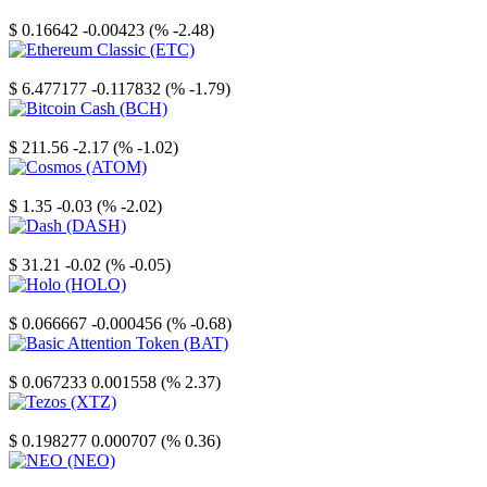
Stellar
$ 0.16642
-0.00423 (% -2.48)
Ethereum Classic
$ 6.477177
-0.117832 (% -1.79)
Bitcoin Cash
$ 211.56
-2.17 (% -1.02)
Cosmos
$ 1.35
-0.03 (% -2.02)
Dash
$ 31.21
-0.02 (% -0.05)
Holo
$ 0.066667
-0.000456 (% -0.68)
Basic Attention Token
$ 0.067233
0.001558 (% 2.37)
Tezos
$ 0.198277
0.000707 (% 0.36)
NEO