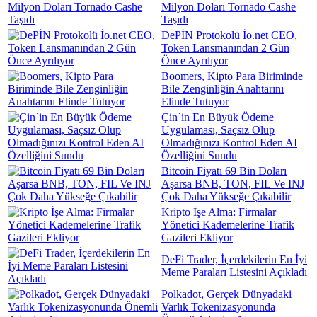
Milyon Doları Tornado Cashe
Taşıdı
DePİN Protokolü İo.net CEO,
Token Lansmanından 2 Gün
Önce Ayrılıyor
Boomers, Kipto Para Biriminde
Bile Zenginliğin Anahtarını
Elinde Tutuyor
Çin`in En Büyük Ödeme
Uygulaması, Saçsız Olup
Olmadığınızı Kontrol Eden AI
Özelliğini Sundu
Bitcoin Fiyatı 69 Bin Doları
Aşarsa BNB, TON, FIL Ve INJ
Çok Daha Yükseğe Çıkabilir
Kripto İşe Alma: Firmalar
Yönetici Kademelerine Trafik
Gazileri Ekliyor
DeFi Trader, İçerdekilerin En İyi
Meme Paraları Listesini Açıkladı
Polkadot, Gerçek Dünyadaki
Varlık Tokenizasyonunda