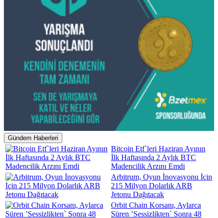
Gündem Haberleri
Bitcoin Etf`leri Haziran Ayının
İlk Haftasında 2 Aylık BTC
Madencilik Arzını Emdi
Arbitrum, Oyun İnovasyonu İçin
215 Milyon Dolarlık ARB
Jetonu Dağıtacak
Orbit Chain Korsanı, Aylarca
Süren ’Sessizlikten` Sonra 48