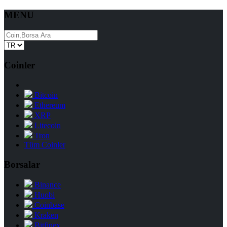
MENU
Coinler
Bitcoin
Ethereum
XRP
Litecoin
Tron
Tüm Coinler
Borsalar
Binance
Huobi
Coinbase
Kraken
Bitfinex