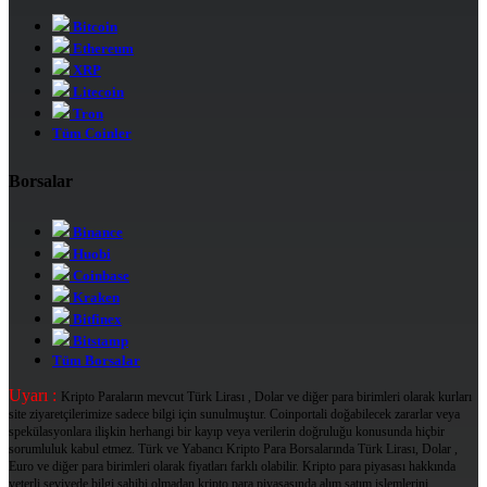
Bitcoin
Ethereum
XRP
Litecoin
Tron
Tüm Coinler
Borsalar
Binance
Huobi
Coinbase
Kraken
Bitfinex
Bitstamp
Tüm Borsalar
Uyarı :
Kripto Paraların mevcut Türk Lirası , Dolar ve diğer para birimleri olarak kurları
site ziyaretçilerimize sadece bilgi için sunulmuştur. Coinportali doğabilecek zararlar veya
spekülasyonlara ilişkin herhangi bir kayıp veya verilerin doğruluğu konusunda hiçbir
sorumluluk kabul etmez. Türk ve Yabancı Kripto Para Borsalarında Türk Lirası, Dolar ,
Euro ve diğer para birimleri olarak fiyatları farklı olabilir. Kripto para piyasası hakkında
yeterli seviyede bilgi sahibi olmadan kripto para piyasasında alım satım işlemlerini