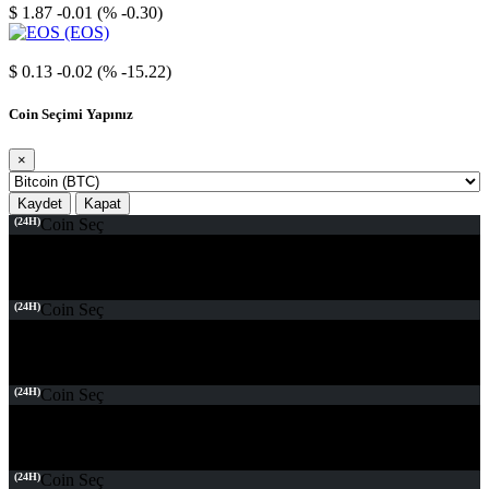
$ 1.87
-0.01 (% -0.30)
EOS
$ 0.13
-0.02 (% -15.22)
Coin Seçimi Yapınız
×
Kaydet
Kapat
(24H)
Coin Seç
(24H)
Coin Seç
(24H)
Coin Seç
(24H)
Coin Seç