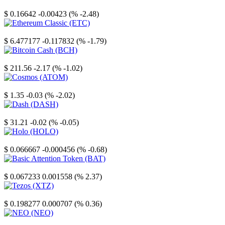
Stellar
$ 0.16642
-0.00423 (% -2.48)
Ethereum Classic
$ 6.477177
-0.117832 (% -1.79)
Bitcoin Cash
$ 211.56
-2.17 (% -1.02)
Cosmos
$ 1.35
-0.03 (% -2.02)
Dash
$ 31.21
-0.02 (% -0.05)
Holo
$ 0.066667
-0.000456 (% -0.68)
Basic Attention Token
$ 0.067233
0.001558 (% 2.37)
Tezos
$ 0.198277
0.000707 (% 0.36)
NEO