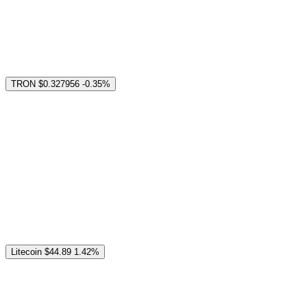
TRON
$0.327956
-0.35%
Litecoin
$44.89
1.42%