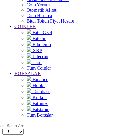
Coin Yorum
Otomatik Al sat
Coin Haritası
Bitci Token Fiyat Hesabı
COİNLER
Bitci Özel
Bitcoin
Ethereum
XRP
Litecoin
Tron
Tüm Coinler
BORSALAR
Binance
Huobi
Coinbase
Kraken
Bitfinex
Bitstamp
Tüm Borsalar