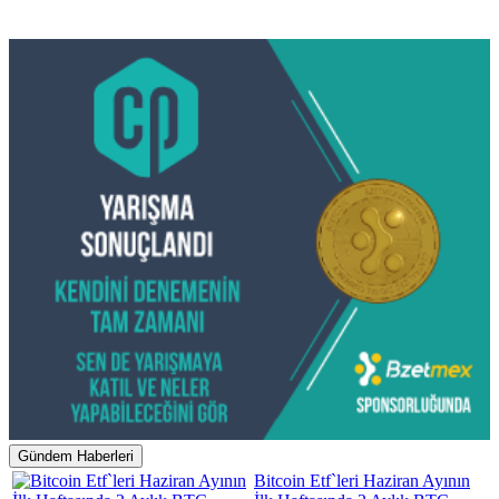
Gündem Haberleri
Bitcoin Etf`leri Haziran Ayının