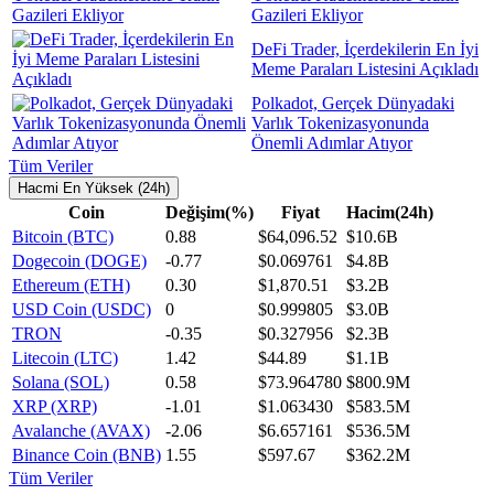
Gazileri Ekliyor
DeFi Trader, İçerdekilerin En İyi
Meme Paraları Listesini Açıkladı
Polkadot, Gerçek Dünyadaki
Varlık Tokenizasyonunda
Önemli Adımlar Atıyor
Tüm Veriler
Hacmi En Yüksek (24h)
Coin
Değişim(%)
Fiyat
Hacim(24h)
Bitcoin (BTC)
0.88
$64,096.52
$10.6B
Dogecoin (DOGE)
-0.77
$0.069761
$4.8B
Ethereum (ETH)
0.30
$1,870.51
$3.2B
USD Coin (USDC)
0
$0.999805
$3.0B
TRON
-0.35
$0.327956
$2.3B
Litecoin (LTC)
1.42
$44.89
$1.1B
Solana (SOL)
0.58
$73.964780
$800.9M
XRP (XRP)
-1.01
$1.063430
$583.5M
Avalanche (AVAX)
-2.06
$6.657161
$536.5M
Binance Coin (BNB)
1.55
$597.67
$362.2M
Tüm Veriler