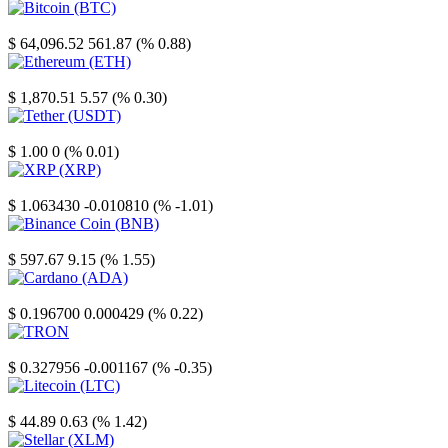
Bitcoin
$ 64,096.52
561.87 (% 0.88)
Ethereum
$ 1,870.51
5.57 (% 0.30)
Tether
$ 1.00
0 (% 0.01)
XRP
$ 1.063430
-0.010810 (% -1.01)
Binance Coin
$ 597.67
9.15 (% 1.55)
Cardano
$ 0.196700
0.000429 (% 0.22)
TRON
$ 0.327956
-0.001167 (% -0.35)
Litecoin
$ 44.89
0.63 (% 1.42)