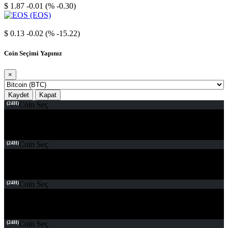
$ 1.87
-0.01 (% -0.30)
EOS
$ 0.13
-0.02 (% -15.22)
Coin Seçimi Yapınız
×
Kaydet
Kapat
(24H)
Coin Seç
(24H)
Coin Seç
(24H)
Coin Seç
(24H)
Coin Seç