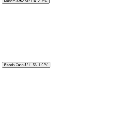
Monero
$352.815114
-2.98%
Bitcoin Cash
$211.56
-1.02%