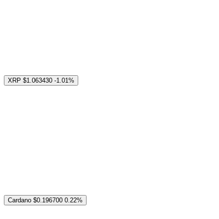
XRP
$1.063430
-1.01%
Cardano
$0.196700
0.22%