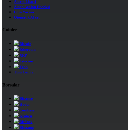
Alarm Listesi
Artan Azalan Endeksi
Coin Yorum
Otomatik Al sat
Coinler
Bitcoin
Ethereum
XRP
Litecoin
Tron
Tüm Coinler
Borsalar
Binance
Huobi
Coinbase
Kraken
Bitfinex
Bitstamp