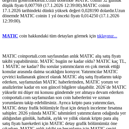
değerini göstermektedir.Uzun dönemde MATIC coinin 52 günlük
düşük fiyatı 0,007769 (17.1.2026 12:39:00).MATIC coinin
17.1.2026 tarihindeki dünkü yüksek değeri 0,028190 dolardır.Uzun
dönemde MATIC coinin 1 yıl önceki fiyatı 0,014250 (17.1.2026
12:39:00).
MATIC
coin hakkındaki tüm detayları görmek için
tıklayınız...
MATIC coinportali.com sayfasından anlık MATIC alış satış fiyatı
takibi yapabilirsiniz. MATIC bugün ne kadar oldu? MATIC kaç TL,
1 MATIC ne kadar? Bu sorular yatırımcıların en çok merak ettiği
konular arasında daima sıcaklığını koruyor. Yatırımcılar MATIC
çevirici kullanarak güncel olarak MATIC alış satış fiyatlarını takip
ederken, sayfamızdan MATIC haberlerinden, MATIC yorum ve
analizlerine kadar en son güncel bilgilere ulaşabilir. 2026`de MATIC
yükselir mi düşer mi konusu gündemde yer almaya devam ederken
coinportali.com sayfamızdan son coin haberlerini ve uzman
yorumlarını takip edebilirsiniz. Ayrıca kripto para yatırımcıları,
MATIC detay frafik bölümüyle fiyat için detaylı inceleme fırsatına
sahipler. 2026 yılında MATIC tahminleri yatırımcıların odağında yer
aldığından günlük, haftalık, aylık ve yıllık olarak kripto para alış
satış fiyatı hareketleri için MATIC detay grafik bölümümüz öne
çıkarken, MATIC anlık takibi ve hesaplama için MATIC çeviri