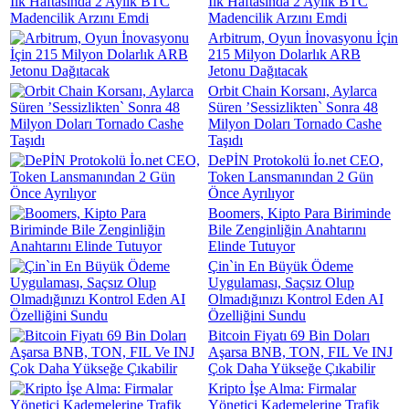
İlk Haftasında 2 Aylık BTC
Madencilik Arzını Emdi
Arbitrum, Oyun İnovasyonu İçin
215 Milyon Dolarlık ARB
Jetonu Dağıtacak
Orbit Chain Korsanı, Aylarca
Süren ’Sessizlikten` Sonra 48
Milyon Doları Tornado Cashe
Taşıdı
DePİN Protokolü İo.net CEO,
Token Lansmanından 2 Gün
Önce Ayrılıyor
Boomers, Kipto Para Biriminde
Bile Zenginliğin Anahtarını
Elinde Tutuyor
Çin`in En Büyük Ödeme
Uygulaması, Saçsız Olup
Olmadığınızı Kontrol Eden AI
Özelliğini Sundu
Bitcoin Fiyatı 69 Bin Doları
Aşarsa BNB, TON, FIL Ve INJ
Çok Daha Yükseğe Çıkabilir
Kripto İşe Alma: Firmalar
Yönetici Kademelerine Trafik