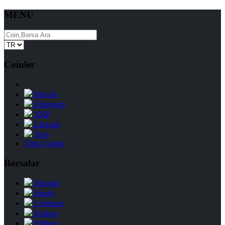
MENU
Coinler
Bitcoin
Ethereum
XRP
Litecoin
Tron
Tüm Coinler
Borsalar
Binance
Huobi
Coinbase
Kraken
Bitfinex