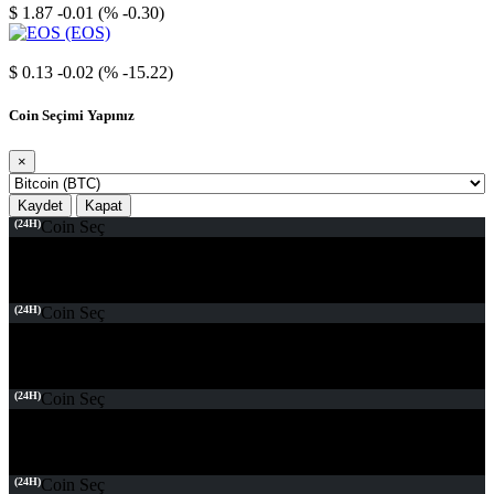
$ 1.87
-0.01 (% -0.30)
EOS
$ 0.13
-0.02 (% -15.22)
Coin Seçimi Yapınız
×
Kaydet
Kapat
(24H)
Coin Seç
(24H)
Coin Seç
(24H)
Coin Seç
(24H)
Coin Seç