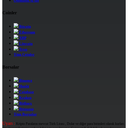
Otomatik Al sat
Coinler
Bitcoin
Ethereum
XRP
Litecoin
Tron
Tüm Coinler
Borsalar
Binance
Huobi
Coinbase
Kraken
Bitfinex
Bitstamp
Tüm Borsalar
Uyarı :
Kripto Paraların mevcut Türk Lirası , Dolar ve diğer para birimleri olarak kurları