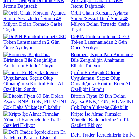
215 Milyon Dolarlık ARB
Jetonu Dağıtacak
Orbit Chain Korsanı, Aylarca
Süren ’Sessizlikten` Sonra 48
Milyon Doları Tornado Cashe
Taşıdı
DePİN Protokolü İo.net CEO,
Token Lansmanından 2 Gün
Önce Ayrılıyor
Boomers, Kipto Para Biriminde
Bile Zenginliğin Anahtarını
Elinde Tutuyor
Çin`in En Büyük Ödeme
Uygulaması, Saçsız Olup
Olmadığınızı Kontrol Eden AI
Özelliğini Sundu
Bitcoin Fiyatı 69 Bin Doları
Aşarsa BNB, TON, FIL Ve INJ
Çok Daha Yükseğe Çıkabilir
Kripto İşe Alma: Firmalar
Yönetici Kademelerine Trafik
Gazileri Ekliyor
DeFi Trader, İçerdekilerin En İyi