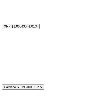
XRP
$1.063430
-1.01%
Cardano
$0.196700
0.22%