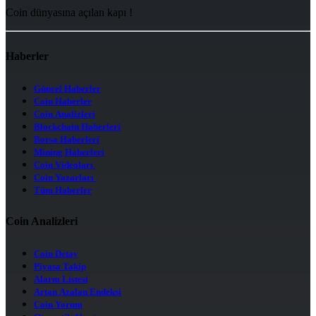
Coin dünyasına açılan kapı !
Haberler
Güncel Haberler
Coin Haberler
Coin Analizleri
Blockchain Haberleri
Borsa Haberleri
Mining Haberleri
Coin Videoları
Coin Yazarları
Tüm Haberler
Coin Analizleri
Coin Detay
Piyasa Takip
Alarm Listesi
Artan Azalan Endeksi
Coin Yorum