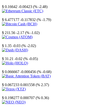
Stellar
$ 0.16642
-0.00423 (% -2.48)
Ethereum Classic
$ 6.477177
-0.117832 (% -1.79)
Bitcoin Cash
$ 211.56
-2.17 (% -1.02)
Cosmos
$ 1.35
-0.03 (% -2.02)
Dash
$ 31.21
-0.02 (% -0.05)
Holo
$ 0.066667
-0.000456 (% -0.68)
Basic Attention Token
$ 0.067233
0.001558 (% 2.37)
Tezos
$ 0.198277
0.000707 (% 0.36)
NEO