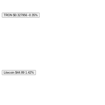
TRON
$0.327956
-0.35%
Litecoin
$44.89
1.42%