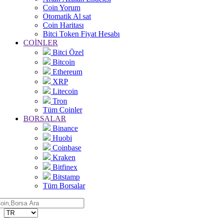
Coin Yorum
Otomatik Al sat
Coin Haritası
Bitci Token Fiyat Hesabı
COİNLER
Bitci Özel
Bitcoin
Ethereum
XRP
Litecoin
Tron
Tüm Coinler
BORSALAR
Binance
Huobi
Coinbase
Kraken
Bitfinex
Bitstamp
Tüm Borsalar