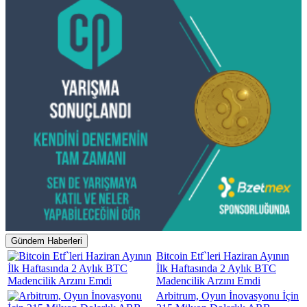
Gündem Haberleri
Bitcoin Etf`leri Haziran Ayının
İlk Haftasında 2 Aylık BTC
Madencilik Arzını Emdi
Arbitrum, Oyun İnovasyonu İçin