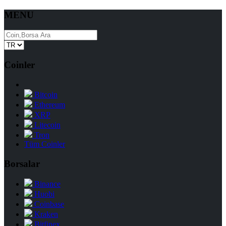
MENU
Coinler
Bitcoin
Ethereum
XRP
Litecoin
Tron
Tüm Coinler
Borsalar
Binance
Huobi
Coinbase
Kraken
Bitfinex