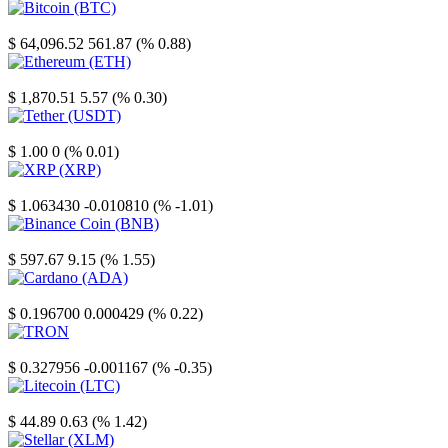
Bitcoin
$ 64,096.52
561.87 (% 0.88)
Ethereum
$ 1,870.51
5.57 (% 0.30)
Tether
$ 1.00
0 (% 0.01)
XRP
$ 1.063430
-0.010810 (% -1.01)
Binance Coin
$ 597.67
9.15 (% 1.55)
Cardano
$ 0.196700
0.000429 (% 0.22)
TRON
$ 0.327956
-0.001167 (% -0.35)
Litecoin
$ 44.89
0.63 (% 1.42)