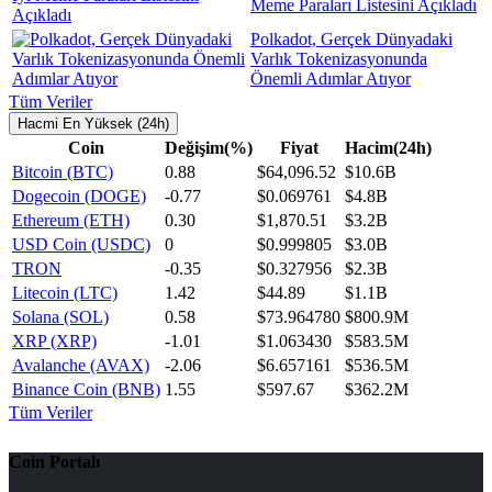
Meme Paraları Listesini Açıkladı
Polkadot, Gerçek Dünyadaki
Varlık Tokenizasyonunda
Önemli Adımlar Atıyor
Tüm Veriler
Hacmi En Yüksek (24h)
Coin
Değişim(%)
Fiyat
Hacim(24h)
Bitcoin (BTC)
0.88
$64,096.52
$10.6B
Dogecoin (DOGE)
-0.77
$0.069761
$4.8B
Ethereum (ETH)
0.30
$1,870.51
$3.2B
USD Coin (USDC)
0
$0.999805
$3.0B
TRON
-0.35
$0.327956
$2.3B
Litecoin (LTC)
1.42
$44.89
$1.1B
Solana (SOL)
0.58
$73.964780
$800.9M
XRP (XRP)
-1.01
$1.063430
$583.5M
Avalanche (AVAX)
-2.06
$6.657161
$536.5M
Binance Coin (BNB)
1.55
$597.67
$362.2M
Tüm Veriler
Coin Portalı