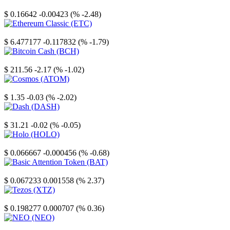
Stellar
$ 0.16642
-0.00423 (% -2.48)
Ethereum Classic
$ 6.477177
-0.117832 (% -1.79)
Bitcoin Cash
$ 211.56
-2.17 (% -1.02)
Cosmos
$ 1.35
-0.03 (% -2.02)
Dash
$ 31.21
-0.02 (% -0.05)
Holo
$ 0.066667
-0.000456 (% -0.68)
Basic Attention Token
$ 0.067233
0.001558 (% 2.37)
Tezos
$ 0.198277
0.000707 (% 0.36)
NEO