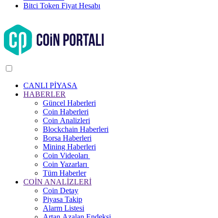
Bitci Token Fiyat Hesabı
CANLI PİYASA
HABERLER
Güncel Haberleri
Coin Haberleri
Coin Analizleri
Blockchain Haberleri
Borsa Haberleri
Mining Haberleri
Coin Videoları
Coin Yazarları
Tüm Haberler
COİN ANALİZLERİ
Coin Detay
Piyasa Takip
Alarm Listesi
Artan Azalan Endeksi