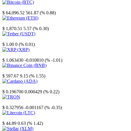
Bitcoin
$ 64,096.52
561.87 (% 0.88)
Ethereum
$ 1,870.51
5.57 (% 0.30)
Tether
$ 1.00
0 (% 0.01)
XRP
$ 1.063430
-0.010810 (% -1.01)
Binance Coin
$ 597.67
9.15 (% 1.55)
Cardano
$ 0.196700
0.000429 (% 0.22)
TRON
$ 0.327956
-0.001167 (% -0.35)
Litecoin
$ 44.89
0.63 (% 1.42)