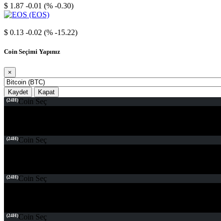
$ 1.87
-0.01 (% -0.30)
EOS
$ 0.13
-0.02 (% -15.22)
Coin Seçimi Yapınız
×
Kaydet
Kapat
(24H)
Coin Seç
(24H)
Coin Seç
(24H)
Coin Seç
(24H)
Coin Seç