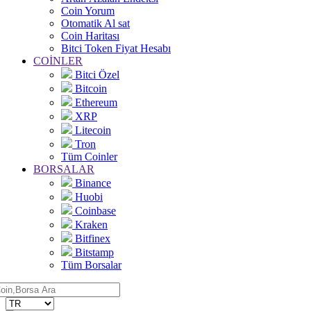
Coin Yorum
Otomatik Al sat
Coin Haritası
Bitci Token Fiyat Hesabı
COİNLER
Bitci Özel
Bitcoin
Ethereum
XRP
Litecoin
Tron
Tüm Coinler
BORSALAR
Binance
Huobi
Coinbase
Kraken
Bitfinex
Bitstamp
Tüm Borsalar