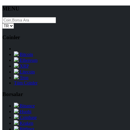
MENU
Coinler
Bitcoin
Ethereum
XRP
Litecoin
Tron
Tüm Coinler
Borsalar
Binance
Huobi
Coinbase
Kraken
Bitfinex