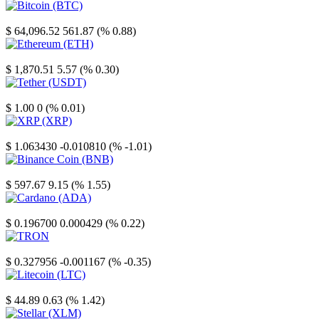
Bitcoin
$ 64,096.52
561.87 (% 0.88)
Ethereum
$ 1,870.51
5.57 (% 0.30)
Tether
$ 1.00
0 (% 0.01)
XRP
$ 1.063430
-0.010810 (% -1.01)
Binance Coin
$ 597.67
9.15 (% 1.55)
Cardano
$ 0.196700
0.000429 (% 0.22)
TRON
$ 0.327956
-0.001167 (% -0.35)
Litecoin
$ 44.89
0.63 (% 1.42)