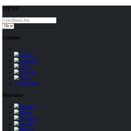
MENU
Coinler
Bitcoin
Ethereum
XRP
Litecoin
Tron
Tüm Coinler
Borsalar
Binance
Huobi
Coinbase
Kraken
Bitfinex