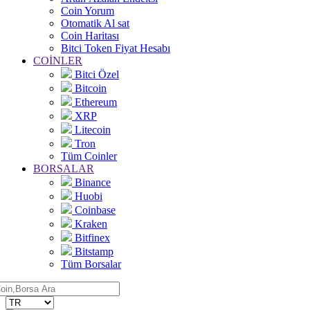
Coin Yorum
Otomatik Al sat
Coin Haritası
Bitci Token Fiyat Hesabı
COİNLER
Bitci Özel
Bitcoin
Ethereum
XRP
Litecoin
Tron
Tüm Coinler
BORSALAR
Binance
Huobi
Coinbase
Kraken
Bitfinex
Bitstamp
Tüm Borsalar