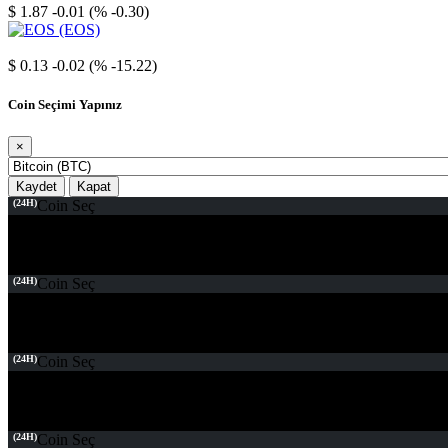
$ 1.87
-0.01 (% -0.30)
EOS
$ 0.13
-0.02 (% -15.22)
Coin Seçimi Yapınız
×
Kaydet
Kapat
(24H)
Coin Seç
(24H)
Coin Seç
(24H)
Coin Seç
(24H)
Coin Seç