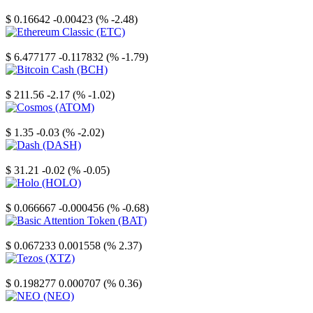
Stellar
$ 0.16642
-0.00423 (% -2.48)
Ethereum Classic
$ 6.477177
-0.117832 (% -1.79)
Bitcoin Cash
$ 211.56
-2.17 (% -1.02)
Cosmos
$ 1.35
-0.03 (% -2.02)
Dash
$ 31.21
-0.02 (% -0.05)
Holo
$ 0.066667
-0.000456 (% -0.68)
Basic Attention Token
$ 0.067233
0.001558 (% 2.37)
Tezos
$ 0.198277
0.000707 (% 0.36)
NEO