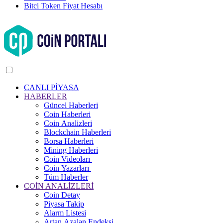
Bitci Token Fiyat Hesabı
CANLI PİYASA
HABERLER
Güncel Haberleri
Coin Haberleri
Coin Analizleri
Blockchain Haberleri
Borsa Haberleri
Mining Haberleri
Coin Videoları
Coin Yazarları
Tüm Haberler
COİN ANALİZLERİ
Coin Detay
Piyasa Takip
Alarm Listesi
Artan Azalan Endeksi