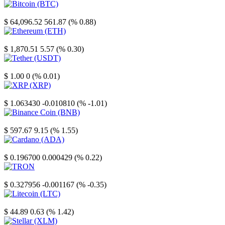
Bitcoin
$ 64,096.52
561.87 (% 0.88)
Ethereum
$ 1,870.51
5.57 (% 0.30)
Tether
$ 1.00
0 (% 0.01)
XRP
$ 1.063430
-0.010810 (% -1.01)
Binance Coin
$ 597.67
9.15 (% 1.55)
Cardano
$ 0.196700
0.000429 (% 0.22)
TRON
$ 0.327956
-0.001167 (% -0.35)
Litecoin
$ 44.89
0.63 (% 1.42)