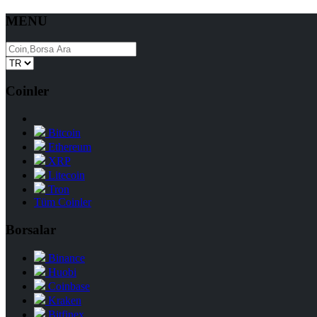
MENU
Coinler
Bitcoin
Ethereum
XRP
Litecoin
Tron
Tüm Coinler
Borsalar
Binance
Huobi
Coinbase
Kraken
Bitfinex