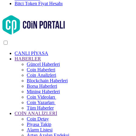
Bitci Token Fiyat Hesabı
CANLI PİYASA
HABERLER
Güncel Haberleri
Coin Haberleri
Coin Analizleri
Blockchain Haberleri
Borsa Haberleri
Mining Haberleri
Coin Videoları
Coin Yazarları
Tüm Haberler
COİN ANALİZLERİ
Coin Detay
Piyasa Takip
Alarm Listesi
Artan Azalan Endeksi