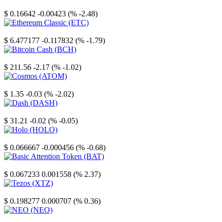
Stellar
$ 0.16642
-0.00423 (% -2.48)
Ethereum Classic
$ 6.477177
-0.117832 (% -1.79)
Bitcoin Cash
$ 211.56
-2.17 (% -1.02)
Cosmos
$ 1.35
-0.03 (% -2.02)
Dash
$ 31.21
-0.02 (% -0.05)
Holo
$ 0.066667
-0.000456 (% -0.68)
Basic Attention Token
$ 0.067233
0.001558 (% 2.37)
Tezos
$ 0.198277
0.000707 (% 0.36)
NEO