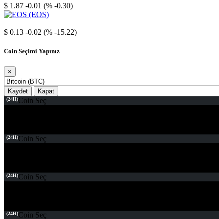
$ 1.87
-0.01 (% -0.30)
EOS
$ 0.13
-0.02 (% -15.22)
Coin Seçimi Yapınız
×
Kaydet
Kapat
(24H)
Coin Seç
(24H)
Coin Seç
(24H)
Coin Seç
(24H)
Coin Seç