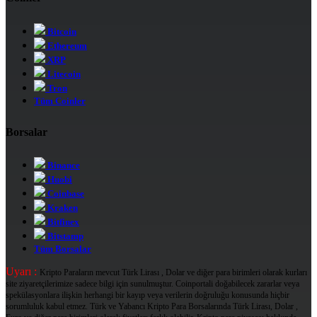
Bitcoin
Ethereum
XRP
Litecoin
Tron
Tüm Coinler
Borsalar
Binance
Huobi
Coinbase
Kraken
Bitfinex
Bitstamp
Tüm Borsalar
Uyarı :
Kripto Paraların mevcut Türk Lirası , Dolar ve diğer para birimleri olarak kurları
site ziyaretçilerimize sadece bilgi için sunulmuştur. Coinportali doğabilecek zararlar veya
spekülasyonlara ilişkin herhangi bir kayıp veya verilerin doğruluğu konusunda hiçbir
sorumluluk kabul etmez. Türk ve Yabancı Kripto Para Borsalarında Türk Lirası, Dolar ,