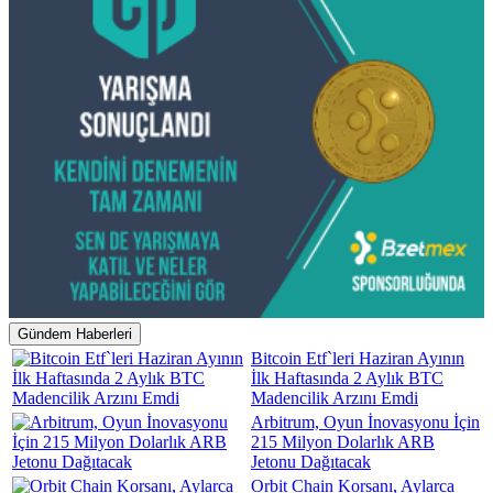
Gündem Haberleri
Bitcoin Etf`leri Haziran Ayının
İlk Haftasında 2 Aylık BTC
Madencilik Arzını Emdi
Arbitrum, Oyun İnovasyonu İçin
215 Milyon Dolarlık ARB
Jetonu Dağıtacak
Orbit Chain Korsanı, Aylarca