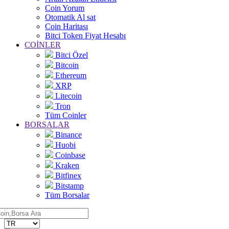
Coin Yorum
Otomatik Al sat
Coin Haritası
Bitci Token Fiyat Hesabı
COİNLER
Bitci Özel
Bitcoin
Ethereum
XRP
Litecoin
Tron
Tüm Coinler
BORSALAR
Binance
Huobi
Coinbase
Kraken
Bitfinex
Bitstamp
Tüm Borsalar