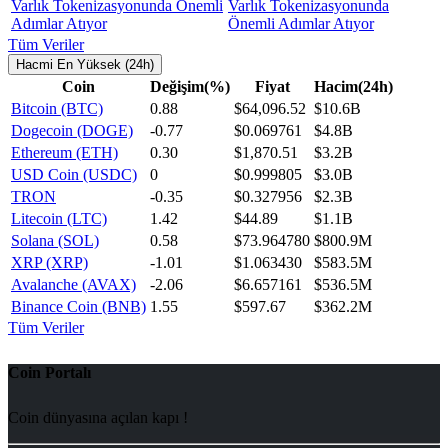
Varlık Tokenizasyonunda
Önemli Adımlar Atıyor
Tüm Veriler
Hacmi En Yüksek (24h)
Coin
Değişim(%)
Fiyat
Hacim(24h)
Bitcoin (BTC)
0.88
$64,096.52
$10.6B
Dogecoin (DOGE)
-0.77
$0.069761
$4.8B
Ethereum (ETH)
0.30
$1,870.51
$3.2B
USD Coin (USDC)
0
$0.999805
$3.0B
TRON
-0.35
$0.327956
$2.3B
Litecoin (LTC)
1.42
$44.89
$1.1B
Solana (SOL)
0.58
$73.964780
$800.9M
XRP (XRP)
-1.01
$1.063430
$583.5M
Avalanche (AVAX)
-2.06
$6.657161
$536.5M
Binance Coin (BNB)
1.55
$597.67
$362.2M
Tüm Veriler
Coin Portalı
Coin dünyasına açılan kapı !