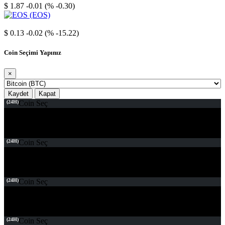
$ 1.87
-0.01 (% -0.30)
EOS
$ 0.13
-0.02 (% -15.22)
Coin Seçimi Yapınız
×
Kaydet
Kapat
(24H)
Coin Seç
(24H)
Coin Seç
(24H)
Coin Seç
(24H)
Coin Seç