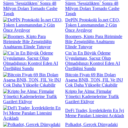
Süren ’Sessizlikten` Sonra 48
Milyon Doları Tornado Cashe
Taşıdı
DePİN Protokolü İo.net CEO,
Token Lansmanından 2 Gün
Önce Ayrılıyor
Boomers, Kipto Para Biriminde
Bile Zenginliğin Anahtarını
Elinde Tutuyor
Çin`in En Büyük Ödeme
Uygulaması, Saçsız Olup
Olmadığınızı Kontrol Eden AI
Özelliğini Sundu
Bitcoin Fiyatı 69 Bin Doları
Aşarsa BNB, TON, FIL Ve INJ
Çok Daha Yükseğe Çıkabilir
Kripto İşe Alma: Firmalar
Yönetici Kademelerine Trafik
Gazileri Ekliyor
DeFi Trader, İçerdekilerin En İyi
Meme Paraları Listesini Açıkladı
Polkadot, Gerçek Dünyadaki