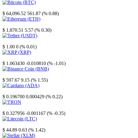
Bitcoin
$ 64,096.52
561.87 (% 0.88)
Ethereum
$ 1,870.51
5.57 (% 0.30)
Tether
$ 1.00
0 (% 0.01)
XRP
$ 1.063430
-0.010810 (% -1.01)
Binance Coin
$ 597.67
9.15 (% 1.55)
Cardano
$ 0.196700
0.000429 (% 0.22)
TRON
$ 0.327956
-0.001167 (% -0.35)
Litecoin
$ 44.89
0.63 (% 1.42)