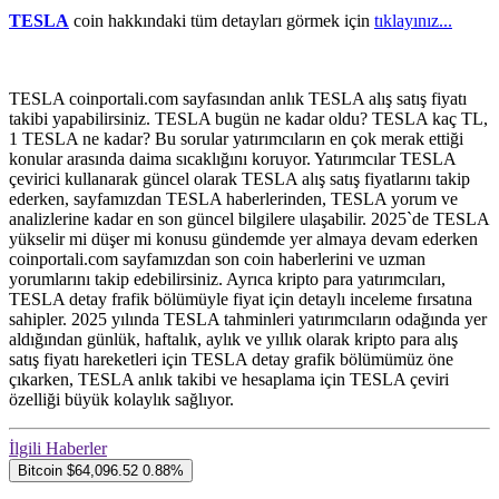
TESLA
coin hakkındaki tüm detayları görmek için
tıklayınız...
TESLA coinportali.com sayfasından anlık TESLA alış satış fiyatı
takibi yapabilirsiniz. TESLA bugün ne kadar oldu? TESLA kaç TL,
1 TESLA ne kadar? Bu sorular yatırımcıların en çok merak ettiği
konular arasında daima sıcaklığını koruyor. Yatırımcılar TESLA
çevirici kullanarak güncel olarak TESLA alış satış fiyatlarını takip
ederken, sayfamızdan TESLA haberlerinden, TESLA yorum ve
analizlerine kadar en son güncel bilgilere ulaşabilir. 2025`de TESLA
yükselir mi düşer mi konusu gündemde yer almaya devam ederken
coinportali.com sayfamızdan son coin haberlerini ve uzman
yorumlarını takip edebilirsiniz. Ayrıca kripto para yatırımcıları,
TESLA detay frafik bölümüyle fiyat için detaylı inceleme fırsatına
sahipler. 2025 yılında TESLA tahminleri yatırımcıların odağında yer
aldığından günlük, haftalık, aylık ve yıllık olarak kripto para alış
satış fiyatı hareketleri için TESLA detay grafik bölümümüz öne
çıkarken, TESLA anlık takibi ve hesaplama için TESLA çeviri
özelliği büyük kolaylık sağlıyor.
İlgili Haberler
Bitcoin
$64,096.52
0.88%