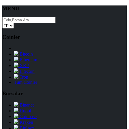
MENU
Coinler
Bitcoin
Ethereum
XRP
Litecoin
Tron
Tüm Coinler
Borsalar
Binance
Huobi
Coinbase
Kraken
Bitfinex