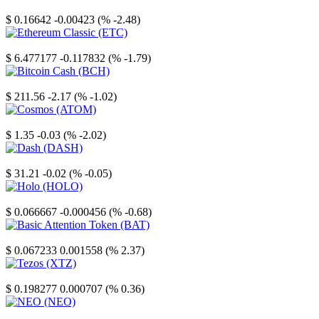
Stellar
$ 0.16642
-0.00423 (% -2.48)
Ethereum Classic
$ 6.477177
-0.117832 (% -1.79)
Bitcoin Cash
$ 211.56
-2.17 (% -1.02)
Cosmos
$ 1.35
-0.03 (% -2.02)
Dash
$ 31.21
-0.02 (% -0.05)
Holo
$ 0.066667
-0.000456 (% -0.68)
Basic Attention Token
$ 0.067233
0.001558 (% 2.37)
Tezos
$ 0.198277
0.000707 (% 0.36)
NEO