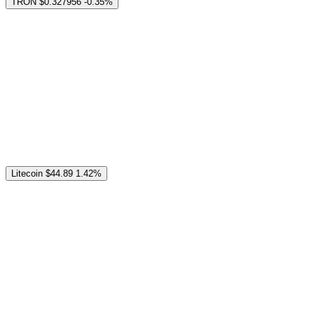
TRON
$0.327956
-0.35%
Litecoin
$44.89
1.42%