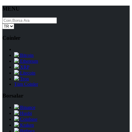
MENU
Coinler
Bitcoin
Ethereum
XRP
Litecoin
Tron
Tüm Coinler
Borsalar
Binance
Huobi
Coinbase
Kraken
Bitfinex