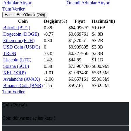
Önemli Adımlar Atıyor
Tüm Veriler
Hacmi En Yüksek (24h)
Coin
Değişim(%)
Fiyat
Hacim(24h)
Bitcoin (BTC)
0.88
$64,096.52
$10.6B
Dogecoin (DOGE)
-0.77
$0.069761
$4.8B
Ethereum (ETH)
0.30
$1,870.51
$3.2B
USD Coin (USDC)
0
$0.999805
$3.0B
TRON
-0.35
$0.327956
$2.3B
Litecoin (LTC)
1.42
$44.89
$1.1B
Solana (SOL)
0.58
$73.964780
$800.9M
XRP (XRP)
-1.01
$1.063430
$583.5M
Avalanche (AVAX)
-2.06
$6.657161
$536.5M
Binance Coin (BNB)
1.55
$597.67
$362.2M
Tüm Veriler
Coin Portalı
Coin dünyasına açılan kapı !