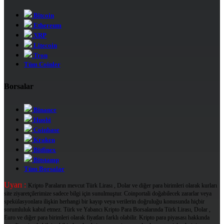
Bitcoin
Ethereum
XRP
Litecoin
Tron
Tüm Coinler
Borsalar
Binance
Huobi
Coinbase
Kraken
Bitfinex
Bitstamp
Tüm Borsalar
Uyarı :
Kripto Paraların mevcut Türk Lirası , Dolar ve diğer para birimleri olarak kurları
site ziyaretçilerimize sadece bilgi için sunulmuştur. Coinportali doğabilecek zararlar veya
spekülasyonlara ilişkin herhangi bir kayıp veya verilerin doğruluğu konusunda hiçbir
sorumluluk kabul etmez. Türk ve Yabancı Kripto Para Borsalarında Türk Lirası, Dolar ,
Euro ve diğer para birimleri olarak fiyatları farklı olabilir. Kripto para piyasası hakkında