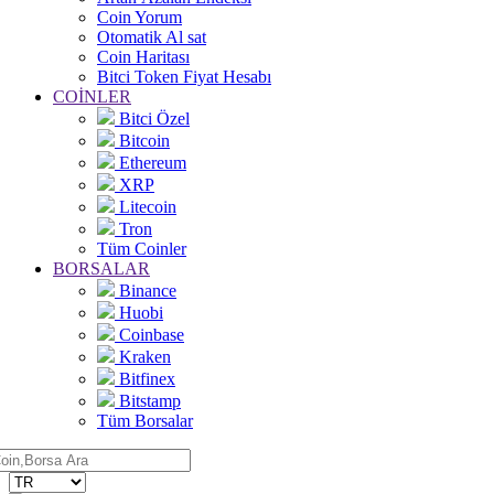
Coin Yorum
Otomatik Al sat
Coin Haritası
Bitci Token Fiyat Hesabı
COİNLER
Bitci Özel
Bitcoin
Ethereum
XRP
Litecoin
Tron
Tüm Coinler
BORSALAR
Binance
Huobi
Coinbase
Kraken
Bitfinex
Bitstamp
Tüm Borsalar