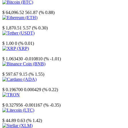
Bitcoin
$ 64,096.52
561.87 (% 0.88)
Ethereum
$ 1,870.51
5.57 (% 0.30)
Tether
$ 1.00
0 (% 0.01)
XRP
$ 1.063430
-0.010810 (% -1.01)
Binance Coin
$ 597.67
9.15 (% 1.55)
Cardano
$ 0.196700
0.000429 (% 0.22)
TRON
$ 0.327956
-0.001167 (% -0.35)
Litecoin
$ 44.89
0.63 (% 1.42)