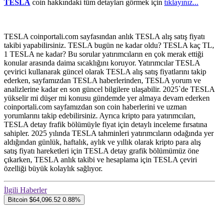
TESLA
coin hakkındaki tüm detayları görmek için
tıklayınız...
TESLA coinportali.com sayfasından anlık TESLA alış satış fiyatı
takibi yapabilirsiniz. TESLA bugün ne kadar oldu? TESLA kaç TL,
1 TESLA ne kadar? Bu sorular yatırımcıların en çok merak ettiği
konular arasında daima sıcaklığını koruyor. Yatırımcılar TESLA
çevirici kullanarak güncel olarak TESLA alış satış fiyatlarını takip
ederken, sayfamızdan TESLA haberlerinden, TESLA yorum ve
analizlerine kadar en son güncel bilgilere ulaşabilir. 2025`de TESLA
yükselir mi düşer mi konusu gündemde yer almaya devam ederken
coinportali.com sayfamızdan son coin haberlerini ve uzman
yorumlarını takip edebilirsiniz. Ayrıca kripto para yatırımcıları,
TESLA detay frafik bölümüyle fiyat için detaylı inceleme fırsatına
sahipler. 2025 yılında TESLA tahminleri yatırımcıların odağında yer
aldığından günlük, haftalık, aylık ve yıllık olarak kripto para alış
satış fiyatı hareketleri için TESLA detay grafik bölümümüz öne
çıkarken, TESLA anlık takibi ve hesaplama için TESLA çeviri
özelliği büyük kolaylık sağlıyor.
İlgili Haberler
Bitcoin
$64,096.52
0.88%