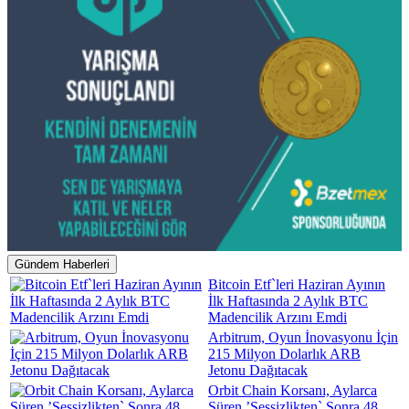
Gündem Haberleri
Bitcoin Etf`leri Haziran Ayının
İlk Haftasında 2 Aylık BTC
Madencilik Arzını Emdi
Arbitrum, Oyun İnovasyonu İçin
215 Milyon Dolarlık ARB
Jetonu Dağıtacak
Orbit Chain Korsanı, Aylarca
Süren ’Sessizlikten` Sonra 48