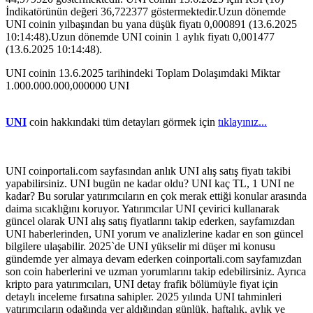
İndikatörünün değeri 36,722377 göstermektedir.Uzun dönemde
UNI coinin yılbaşından bu yana düşük fiyatı 0,000891 (13.6.2025
10:14:48).Uzun dönemde UNI coinin 1 aylık fiyatı 0,001477
(13.6.2025 10:14:48).
UNI coinin 13.6.2025 tarihindeki Toplam Dolaşımdaki Miktar
1.000.000.000,000000 UNI
UNI
coin hakkındaki tüm detayları görmek için
tıklayınız...
UNI coinportali.com sayfasından anlık UNI alış satış fiyatı takibi
yapabilirsiniz. UNI bugün ne kadar oldu? UNI kaç TL, 1 UNI ne
kadar? Bu sorular yatırımcıların en çok merak ettiği konular arasında
daima sıcaklığını koruyor. Yatırımcılar UNI çevirici kullanarak
güncel olarak UNI alış satış fiyatlarını takip ederken, sayfamızdan
UNI haberlerinden, UNI yorum ve analizlerine kadar en son güncel
bilgilere ulaşabilir. 2025`de UNI yükselir mi düşer mi konusu
gündemde yer almaya devam ederken coinportali.com sayfamızdan
son coin haberlerini ve uzman yorumlarını takip edebilirsiniz. Ayrıca
kripto para yatırımcıları, UNI detay frafik bölümüyle fiyat için
detaylı inceleme fırsatına sahipler. 2025 yılında UNI tahminleri
yatırımcıların odağında yer aldığından günlük, haftalık, aylık ve