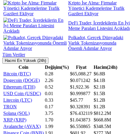
Kripto İşe Alma: Firmalar
Yönetici Kademelerine Trafik
Gazileri Ekliyor
DeFi Trader, İçerdekilerin En İyi
Meme Paraları Listesini Açıkladı
Polkadot, Gerçek Dünyadaki
Varlık Tokenizasyonunda
Önemli Adımlar Atıyor
Tüm Veriler
Hacmi En Yüksek (24h)
Coin
Değişim(%)
Fiyat
Hacim(24h)
Bitcoin (BTC)
0.28
$65,088.27
$6.8B
Dogecoin (DOGE)
2.26
$0.071242
$4.1B
Ethereum (ETH)
0.52
$1,922.36
$2.1B
USD Coin (USDC)
0.01
$0.999877
$1.5B
Litecoin (LTC)
0.33
$45.77
$1.2B
TRON
0.17
$0.328391
$1.2B
Solana (SOL)
3.75
$76.432119
$812.2M
XRP (XRP)
1.70
$1.043873
$668.8M
Avalanche (AVAX)
1.99
$6.550865
$348.5M
Binance Coin (BNB)
1.91
$601.92
$277.3M