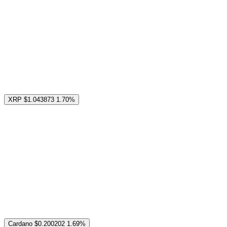
XRP
$1.043873
1.70%
Cardano
$0.200202
1.69%