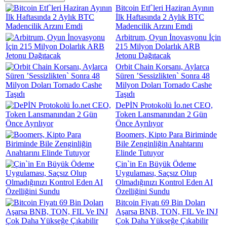
Bitcoin Etf`leri Haziran Ayının
İlk Haftasında 2 Aylık BTC
Madencilik Arzını Emdi
Arbitrum, Oyun İnovasyonu İçin
215 Milyon Dolarlık ARB
Jetonu Dağıtacak
Orbit Chain Korsanı, Aylarca
Süren ’Sessizlikten` Sonra 48
Milyon Doları Tornado Cashe
Taşıdı
DePİN Protokolü İo.net CEO,
Token Lansmanından 2 Gün
Önce Ayrılıyor
Boomers, Kipto Para Biriminde
Bile Zenginliğin Anahtarını
Elinde Tutuyor
Çin`in En Büyük Ödeme
Uygulaması, Saçsız Olup
Olmadığınızı Kontrol Eden AI
Özelliğini Sundu
Bitcoin Fiyatı 69 Bin Doları
Aşarsa BNB, TON, FIL Ve INJ
Çok Daha Yükseğe Çıkabilir