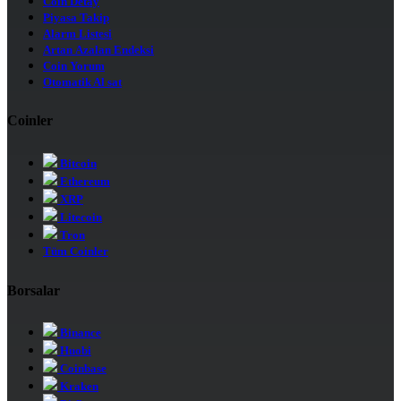
Coin Detay
Piyasa Takip
Alarm Listesi
Artan Azalan Endeksi
Coin Yorum
Otomatik Al sat
Coinler
Bitcoin
Ethereum
XRP
Litecoin
Tron
Tüm Coinler
Borsalar
Binance
Huobi
Coinbase
Kraken