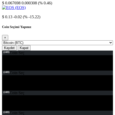
$ 0.067698
0.000308 (% 0.46)
EOS
$ 0.13
-0.02 (% -15.22)
Coin Seçimi Yapınız
×
Kaydet
Kapat
(24H)
Coin Seç
(24H)
Coin Seç
(24H)
Coin Seç
(24H)
Coin Seç