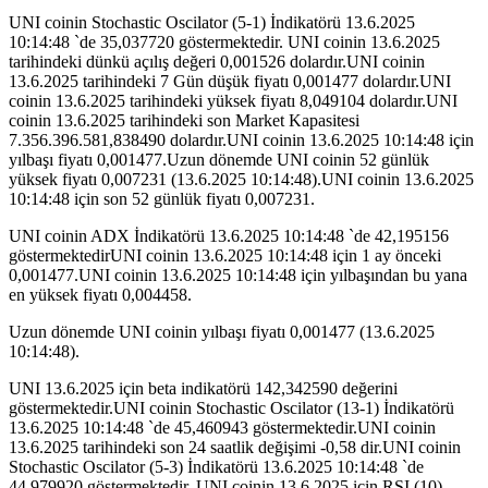
UNI coinin Stochastic Oscilator (5-1) İndikatörü 13.6.2025
10:14:48 `de 35,037720 göstermektedir. UNI coinin 13.6.2025
tarihindeki dünkü açılış değeri 0,001526 dolardır.UNI coinin
13.6.2025 tarihindeki 7 Gün düşük fiyatı 0,001477 dolardır.UNI
coinin 13.6.2025 tarihindeki yüksek fiyatı 8,049104 dolardır.UNI
coinin 13.6.2025 tarihindeki son Market Kapasitesi
7.356.396.581,838490 dolardır.UNI coinin 13.6.2025 10:14:48 için
yılbaşı fiyatı 0,001477.Uzun dönemde UNI coinin 52 günlük
yüksek fiyatı 0,007231 (13.6.2025 10:14:48).UNI coinin 13.6.2025
10:14:48 için son 52 günlük fiyatı 0,007231.
UNI coinin ADX İndikatörü 13.6.2025 10:14:48 `de 42,195156
göstermektedirUNI coinin 13.6.2025 10:14:48 için 1 ay önceki
0,001477.UNI coinin 13.6.2025 10:14:48 için yılbaşından bu yana
en yüksek fiyatı 0,004458.
Uzun dönemde UNI coinin yılbaşı fiyatı 0,001477 (13.6.2025
10:14:48).
UNI 13.6.2025 için beta indikatörü 142,342590 değerini
göstermektedir.UNI coinin Stochastic Oscilator (13-1) İndikatörü
13.6.2025 10:14:48 `de 45,460943 göstermektedir.UNI coinin
13.6.2025 tarihindeki son 24 saatlik değişimi -0,58 dir.UNI coinin
Stochastic Oscilator (5-3) İndikatörü 13.6.2025 10:14:48 `de
44,979920 göstermektedir. UNI coinin 13.6.2025 için RSI (10)