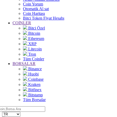
Coin Yorum
Otomatik Al sat
Coin Haritası
Bitci Token Fiyat Hesabı
COİNLER
Bitci Özel
Bitcoin
Ethereum
XRP
Litecoin
Tron
Tüm Coinler
BORSALAR
Binance
Huobi
Coinbase
Kraken
Bitfinex
Bitstamp
Tüm Borsalar