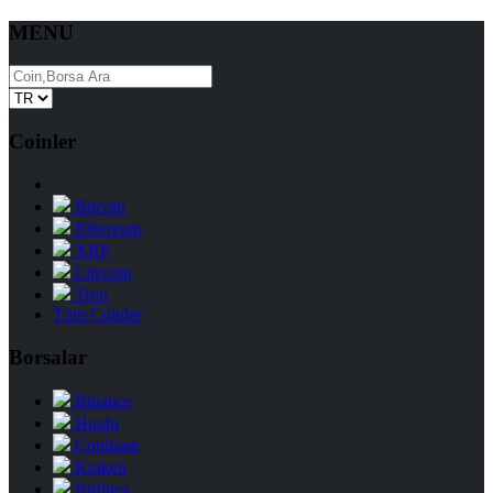
MENU
Coinler
Bitcoin
Ethereum
XRP
Litecoin
Tron
Tüm Coinler
Borsalar
Binance
Huobi
Coinbase
Kraken
Bitfinex