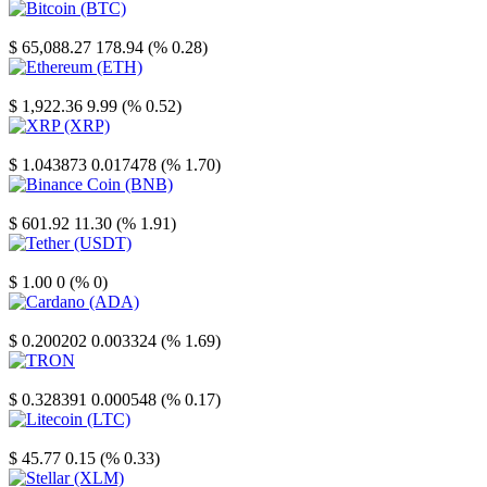
Bitcoin
$ 65,088.27
178.94 (% 0.28)
Ethereum
$ 1,922.36
9.99 (% 0.52)
XRP
$ 1.043873
0.017478 (% 1.70)
Binance Coin
$ 601.92
11.30 (% 1.91)
Tether
$ 1.00
0 (% 0)
Cardano
$ 0.200202
0.003324 (% 1.69)
TRON
$ 0.328391
0.000548 (% 0.17)
Litecoin
$ 45.77
0.15 (% 0.33)