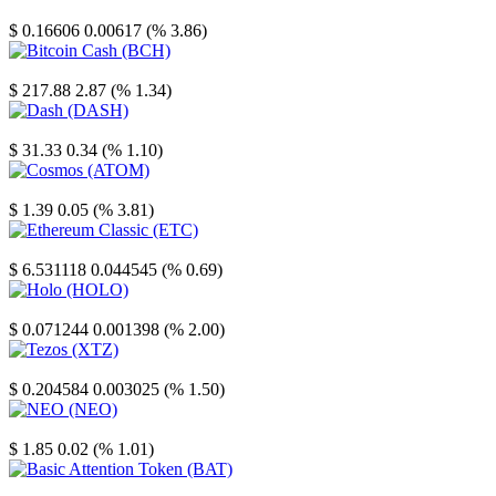
Stellar
$ 0.16606
0.00617 (% 3.86)
Bitcoin Cash
$ 217.88
2.87 (% 1.34)
Dash
$ 31.33
0.34 (% 1.10)
Cosmos
$ 1.39
0.05 (% 3.81)
Ethereum Classic
$ 6.531118
0.044545 (% 0.69)
Holo
$ 0.071244
0.001398 (% 2.00)
Tezos
$ 0.204584
0.003025 (% 1.50)
NEO
$ 1.85
0.02 (% 1.01)
Basic Attention Token