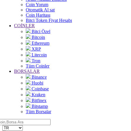
Coin Yorum
Otomatik Al sat
Coin Haritası
Bitci Token Fiyat Hesabı
COİNLER
Bitci Özel
Bitcoin
Ethereum
XRP
Litecoin
Tron
Tüm Coinler
BORSALAR
Binance
Huobi
Coinbase
Kraken
Bitfinex
Bitstamp
Tüm Borsalar