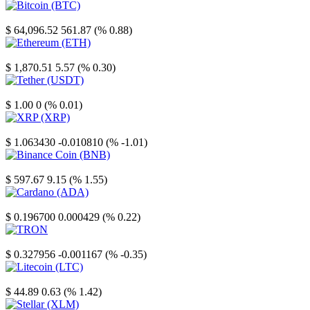
Bitcoin
$ 64,096.52
561.87 (% 0.88)
Ethereum
$ 1,870.51
5.57 (% 0.30)
Tether
$ 1.00
0 (% 0.01)
XRP
$ 1.063430
-0.010810 (% -1.01)
Binance Coin
$ 597.67
9.15 (% 1.55)
Cardano
$ 0.196700
0.000429 (% 0.22)
TRON
$ 0.327956
-0.001167 (% -0.35)
Litecoin
$ 44.89
0.63 (% 1.42)