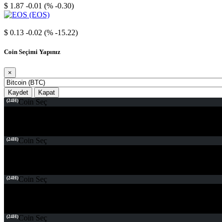
$ 1.87
-0.01 (% -0.30)
EOS
$ 0.13
-0.02 (% -15.22)
Coin Seçimi Yapınız
×
Kaydet
Kapat
(24H)
Coin Seç
(24H)
Coin Seç
(24H)
Coin Seç
(24H)
Coin Seç