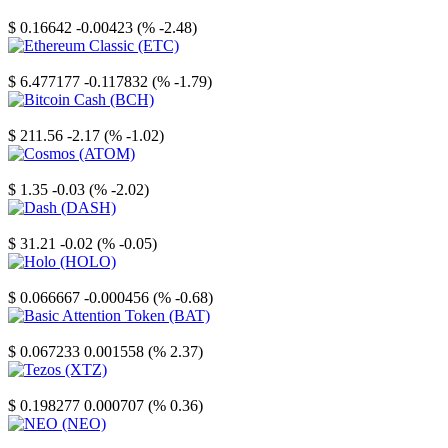
Stellar
$ 0.16642
-0.00423 (% -2.48)
Ethereum Classic
$ 6.477177
-0.117832 (% -1.79)
Bitcoin Cash
$ 211.56
-2.17 (% -1.02)
Cosmos
$ 1.35
-0.03 (% -2.02)
Dash
$ 31.21
-0.02 (% -0.05)
Holo
$ 0.066667
-0.000456 (% -0.68)
Basic Attention Token
$ 0.067233
0.001558 (% 2.37)
Tezos
$ 0.198277
0.000707 (% 0.36)
NEO