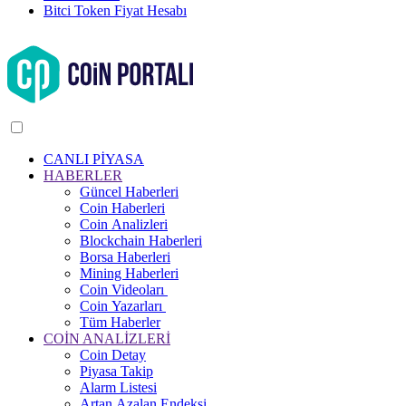
Bitci Token Fiyat Hesabı
CANLI PİYASA
HABERLER
Güncel Haberleri
Coin Haberleri
Coin Analizleri
Blockchain Haberleri
Borsa Haberleri
Mining Haberleri
Coin Videoları
Coin Yazarları
Tüm Haberler
COİN ANALİZLERİ
Coin Detay
Piyasa Takip
Alarm Listesi
Artan Azalan Endeksi