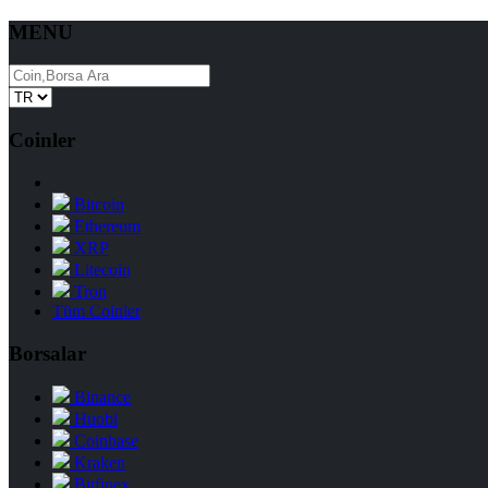
MENU
Coinler
Bitcoin
Ethereum
XRP
Litecoin
Tron
Tüm Coinler
Borsalar
Binance
Huobi
Coinbase
Kraken
Bitfinex