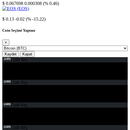
$ 0.067698
0.000308 (% 0.46)
EOS
$ 0.13
-0.02 (% -15.22)
Coin Seçimi Yapınız
×
Kaydet
Kapat
(24H)
Coin Seç
(24H)
Coin Seç
(24H)
Coin Seç
(24H)
Coin Seç