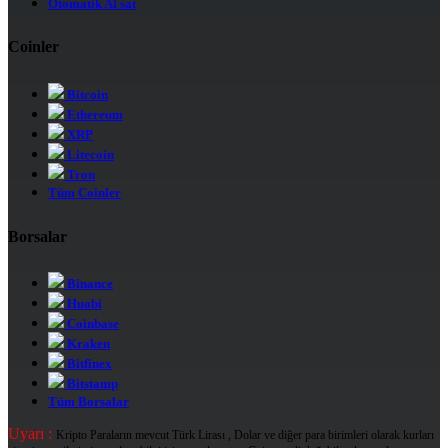
Otomatik Al sat
Coinler
Bitcoin
Ethereum
XRP
Litecoin
Tron
Tüm Coinler
Borsalar
Binance
Huobi
Coinbase
Kraken
Bitfinex
Bitstamp
Tüm Borsalar
Uyarı :
Kripto Paraların mevcut Türk Lirası , Dolar ve diğer para birimleri olarak kurları