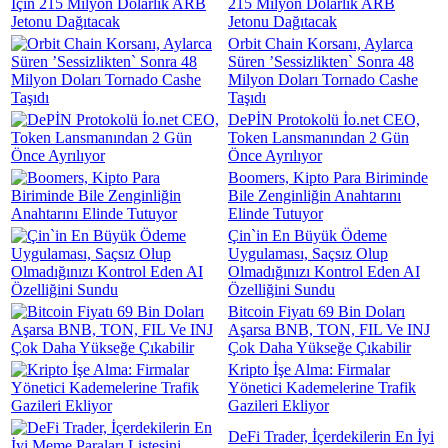
215 Milyon Dolarlık ARB
Jetonu Dağıtacak
Orbit Chain Korsanı, Aylarca
Süren ’Sessizlikten` Sonra 48
Milyon Doları Tornado Cashe
Taşıdı
DePİN Protokolü İo.net CEO,
Token Lansmanından 2 Gün
Önce Ayrılıyor
Boomers, Kipto Para Biriminde
Bile Zenginliğin Anahtarını
Elinde Tutuyor
Çin`in En Büyük Ödeme
Uygulaması, Saçsız Olup
Olmadığınızı Kontrol Eden AI
Özelliğini Sundu
Bitcoin Fiyatı 69 Bin Doları
Aşarsa BNB, TON, FIL Ve INJ
Çok Daha Yükseğe Çıkabilir
Kripto İşe Alma: Firmalar
Yönetici Kademelerine Trafik
Gazileri Ekliyor
DeFi Trader, İçerdekilerin En İyi