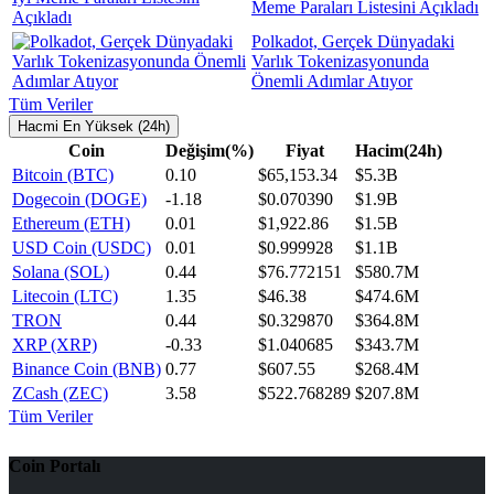
Meme Paraları Listesini Açıkladı
Polkadot, Gerçek Dünyadaki
Varlık Tokenizasyonunda
Önemli Adımlar Atıyor
Tüm Veriler
Hacmi En Yüksek (24h)
Coin
Değişim(%)
Fiyat
Hacim(24h)
Bitcoin (BTC)
0.10
$65,153.34
$5.3B
Dogecoin (DOGE)
-1.18
$0.070390
$1.9B
Ethereum (ETH)
0.01
$1,922.86
$1.5B
USD Coin (USDC)
0.01
$0.999928
$1.1B
Solana (SOL)
0.44
$76.772151
$580.7M
Litecoin (LTC)
1.35
$46.38
$474.6M
TRON
0.44
$0.329870
$364.8M
XRP (XRP)
-0.33
$1.040685
$343.7M
Binance Coin (BNB)
0.77
$607.55
$268.4M
ZCash (ZEC)
3.58
$522.768289
$207.8M
Tüm Veriler
Coin Portalı