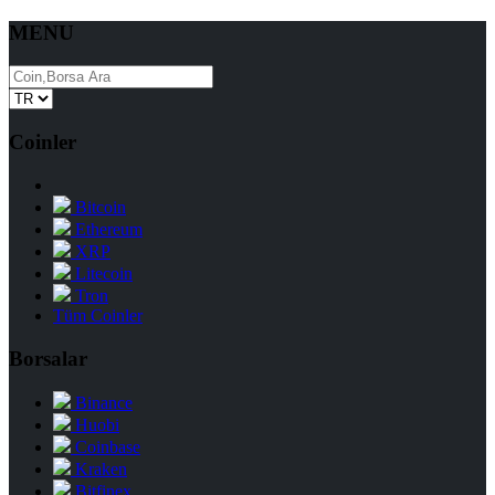
MENU
Coinler
Bitcoin
Ethereum
XRP
Litecoin
Tron
Tüm Coinler
Borsalar
Binance
Huobi
Coinbase
Kraken
Bitfinex