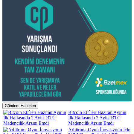
Gündem Haberleri
Bitcoin Etf`leri Haziran Ayının
İlk Haftasında 2 Aylık BTC
Madencilik Arzını Emdi
Arbitrum, Oyun İnovasyonu İçin