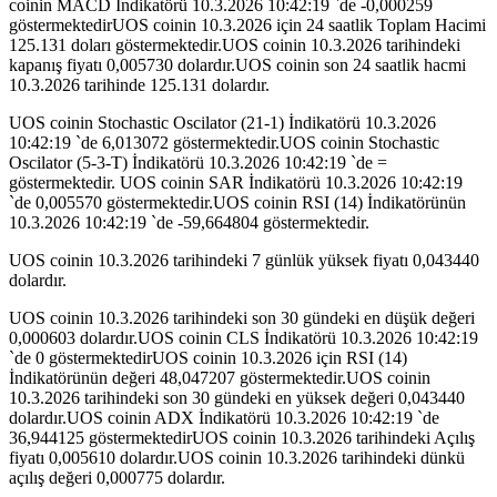
coinin MACD İndikatörü 10.3.2026 10:42:19 `de -0,000259
göstermektedirUOS coinin 10.3.2026 için 24 saatlik Toplam Hacimi
125.131 doları göstermektedir.UOS coinin 10.3.2026 tarihindeki
kapanış fiyatı 0,005730 dolardır.UOS coinin son 24 saatlik hacmi
10.3.2026 tarihinde 125.131 dolardır.
UOS coinin Stochastic Oscilator (21-1) İndikatörü 10.3.2026
10:42:19 `de 6,013072 göstermektedir.UOS coinin Stochastic
Oscilator (5-3-T) İndikatörü 10.3.2026 10:42:19 `de =
göstermektedir. UOS coinin SAR İndikatörü 10.3.2026 10:42:19
`de 0,005570 göstermektedir.UOS coinin RSI (14) İndikatörünün
10.3.2026 10:42:19 `de -59,664804 göstermektedir.
UOS coinin 10.3.2026 tarihindeki 7 günlük yüksek fiyatı 0,043440
dolardır.
UOS coinin 10.3.2026 tarihindeki son 30 gündeki en düşük değeri
0,000603 dolardır.UOS coinin CLS İndikatörü 10.3.2026 10:42:19
`de 0 göstermektedirUOS coinin 10.3.2026 için RSI (14)
İndikatörünün değeri 48,047207 göstermektedir.UOS coinin
10.3.2026 tarihindeki son 30 gündeki en yüksek değeri 0,043440
dolardır.UOS coinin ADX İndikatörü 10.3.2026 10:42:19 `de
36,944125 göstermektedirUOS coinin 10.3.2026 tarihindeki Açılış
fiyatı 0,005610 dolardır.UOS coinin 10.3.2026 tarihindeki dünkü
açılış değeri 0,000775 dolardır.