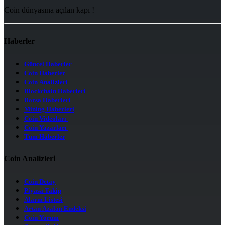
Coin dünyasına açılan kapı !
Haberler
Güncel Haberler
Coin Haberler
Coin Analizleri
Blockchain Haberleri
Borsa Haberleri
Mining Haberleri
Coin Videoları
Coin Yazarları
Tüm Haberler
Coin Analizleri
Coin Detay
Piyasa Takip
Alarm Listesi
Artan Azalan Endeksi
Coin Yorum