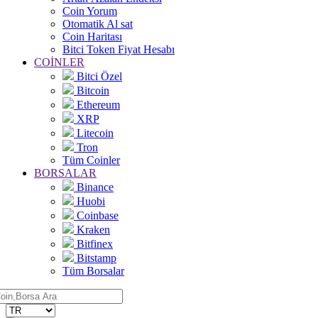
Coin Yorum
Otomatik Al sat
Coin Haritası
Bitci Token Fiyat Hesabı
COİNLER
Bitci Özel
Bitcoin
Ethereum
XRP
Litecoin
Tron
Tüm Coinler
BORSALAR
Binance
Huobi
Coinbase
Kraken
Bitfinex
Bitstamp
Tüm Borsalar