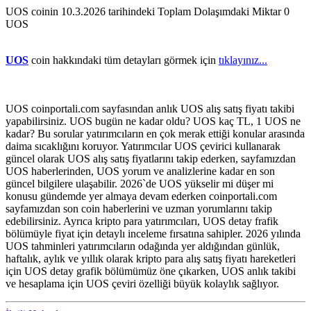
UOS coinin 10.3.2026 tarihindeki Toplam Dolaşımdaki Miktar 0
UOS
UOS
coin hakkındaki tüm detayları görmek için
tıklayınız...
UOS coinportali.com sayfasından anlık UOS alış satış fiyatı takibi
yapabilirsiniz. UOS bugün ne kadar oldu? UOS kaç TL, 1 UOS ne
kadar? Bu sorular yatırımcıların en çok merak ettiği konular arasında
daima sıcaklığını koruyor. Yatırımcılar UOS çevirici kullanarak
güncel olarak UOS alış satış fiyatlarını takip ederken, sayfamızdan
UOS haberlerinden, UOS yorum ve analizlerine kadar en son
güncel bilgilere ulaşabilir. 2026`de UOS yükselir mi düşer mi
konusu gündemde yer almaya devam ederken coinportali.com
sayfamızdan son coin haberlerini ve uzman yorumlarını takip
edebilirsiniz. Ayrıca kripto para yatırımcıları, UOS detay frafik
bölümüyle fiyat için detaylı inceleme fırsatına sahipler. 2026 yılında
UOS tahminleri yatırımcıların odağında yer aldığından günlük,
haftalık, aylık ve yıllık olarak kripto para alış satış fiyatı hareketleri
için UOS detay grafik bölümümüz öne çıkarken, UOS anlık takibi
ve hesaplama için UOS çeviri özelliği büyük kolaylık sağlıyor.