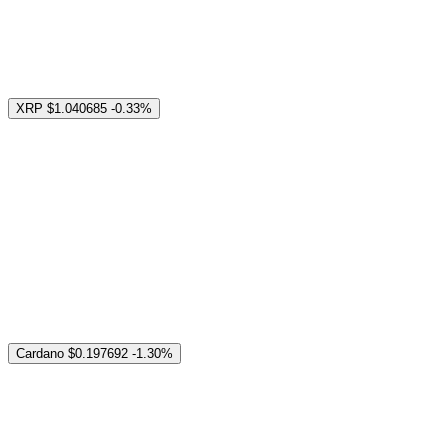
XRP
$1.040685
-0.33%
Cardano
$0.197692
-1.30%