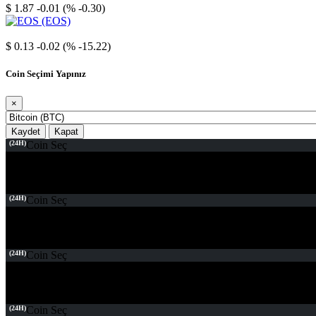
$ 1.87
-0.01 (% -0.30)
EOS
$ 0.13
-0.02 (% -15.22)
Coin Seçimi Yapınız
×
Kaydet
Kapat
(24H)
Coin Seç
(24H)
Coin Seç
(24H)
Coin Seç
(24H)
Coin Seç