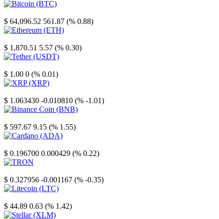
Bitcoin
$ 64,096.52
561.87 (% 0.88)
Ethereum
$ 1,870.51
5.57 (% 0.30)
Tether
$ 1.00
0 (% 0.01)
XRP
$ 1.063430
-0.010810 (% -1.01)
Binance Coin
$ 597.67
9.15 (% 1.55)
Cardano
$ 0.196700
0.000429 (% 0.22)
TRON
$ 0.327956
-0.001167 (% -0.35)
Litecoin
$ 44.89
0.63 (% 1.42)