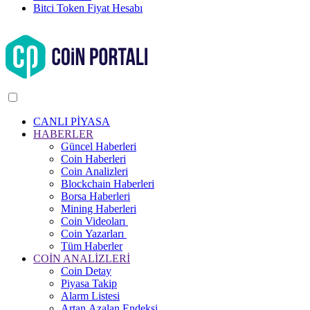
Bitci Token Fiyat Hesabı
CANLI PİYASA
HABERLER
Güncel Haberleri
Coin Haberleri
Coin Analizleri
Blockchain Haberleri
Borsa Haberleri
Mining Haberleri
Coin Videoları
Coin Yazarları
Tüm Haberler
COİN ANALİZLERİ
Coin Detay
Piyasa Takip
Alarm Listesi
Artan Azalan Endeksi