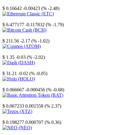
Stellar
$ 0.16642
-0.00423 (% -2.48)
Ethereum Classic
$ 6.477177
-0.117832 (% -1.79)
Bitcoin Cash
$ 211.56
-2.17 (% -1.02)
Cosmos
$ 1.35
-0.03 (% -2.02)
Dash
$ 31.21
-0.02 (% -0.05)
Holo
$ 0.066667
-0.000456 (% -0.68)
Basic Attention Token
$ 0.067233
0.001558 (% 2.37)
Tezos
$ 0.198277
0.000707 (% 0.36)
NEO