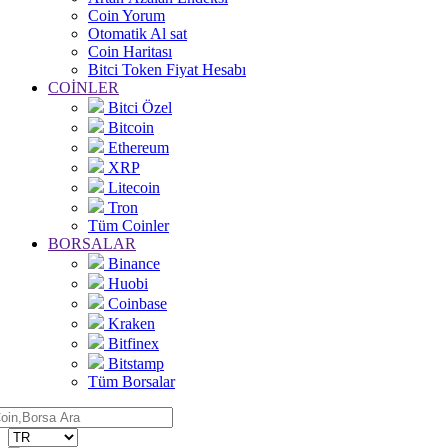
Coin Yorum
Otomatik Al sat
Coin Haritası
Bitci Token Fiyat Hesabı
COİNLER
Bitci Özel
Bitcoin
Ethereum
XRP
Litecoin
Tron
Tüm Coinler
BORSALAR
Binance
Huobi
Coinbase
Kraken
Bitfinex
Bitstamp
Tüm Borsalar