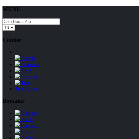
MENU
Coinler
Bitcoin
Ethereum
XRP
Litecoin
Tron
Tüm Coinler
Borsalar
Binance
Huobi
Coinbase
Kraken
Bitfinex