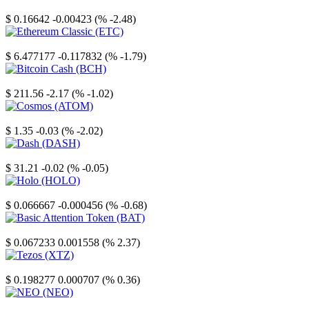
Stellar
$ 0.16642
-0.00423 (% -2.48)
Ethereum Classic
$ 6.477177
-0.117832 (% -1.79)
Bitcoin Cash
$ 211.56
-2.17 (% -1.02)
Cosmos
$ 1.35
-0.03 (% -2.02)
Dash
$ 31.21
-0.02 (% -0.05)
Holo
$ 0.066667
-0.000456 (% -0.68)
Basic Attention Token
$ 0.067233
0.001558 (% 2.37)
Tezos
$ 0.198277
0.000707 (% 0.36)
NEO