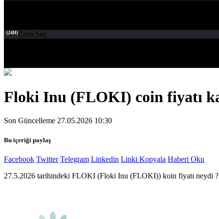
(24H)
Coin Seç
Floki Inu (FLOKI) coin fiyatı k
Son Güncelleme 27.05.2026 10:30
Bu içeriği paylaş
Facebook
Twitter
Telegram
Linkedin
Linki Kopyala
Haberi Oku
27.5.2026 tarihindeki FLOKI (Floki Inu (FLOKI)) koin fiyatı neydi ?