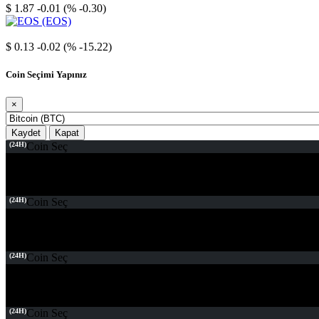
$ 1.87
-0.01 (% -0.30)
EOS
$ 0.13
-0.02 (% -15.22)
Coin Seçimi Yapınız
×
Kaydet
Kapat
(24H)
Coin Seç
(24H)
Coin Seç
(24H)
Coin Seç
(24H)
Coin Seç