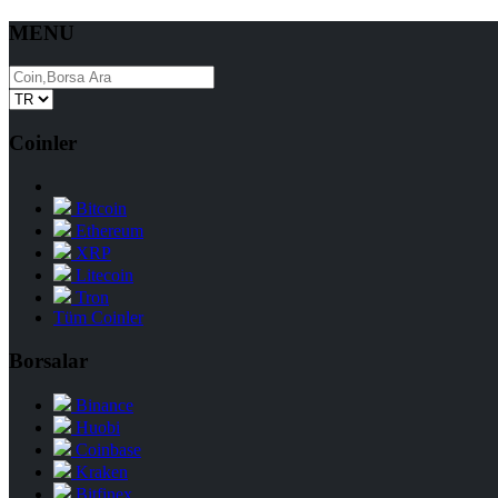
MENU
Coinler
Bitcoin
Ethereum
XRP
Litecoin
Tron
Tüm Coinler
Borsalar
Binance
Huobi
Coinbase
Kraken
Bitfinex