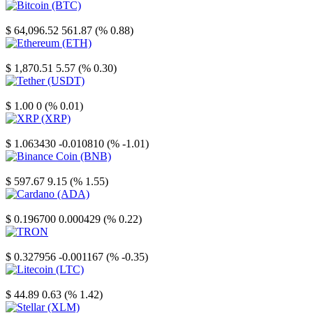
Bitcoin
$ 64,096.52
561.87 (% 0.88)
Ethereum
$ 1,870.51
5.57 (% 0.30)
Tether
$ 1.00
0 (% 0.01)
XRP
$ 1.063430
-0.010810 (% -1.01)
Binance Coin
$ 597.67
9.15 (% 1.55)
Cardano
$ 0.196700
0.000429 (% 0.22)
TRON
$ 0.327956
-0.001167 (% -0.35)
Litecoin
$ 44.89
0.63 (% 1.42)