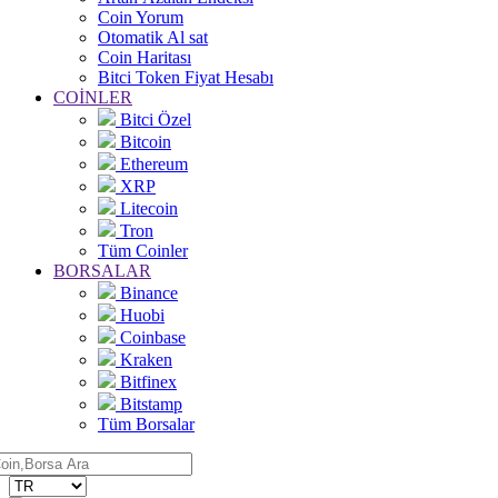
Coin Yorum
Otomatik Al sat
Coin Haritası
Bitci Token Fiyat Hesabı
COİNLER
Bitci Özel
Bitcoin
Ethereum
XRP
Litecoin
Tron
Tüm Coinler
BORSALAR
Binance
Huobi
Coinbase
Kraken
Bitfinex
Bitstamp
Tüm Borsalar