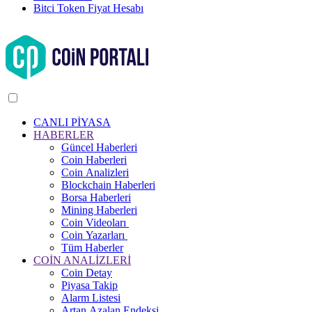
Bitci Token Fiyat Hesabı
CANLI PİYASA
HABERLER
Güncel Haberleri
Coin Haberleri
Coin Analizleri
Blockchain Haberleri
Borsa Haberleri
Mining Haberleri
Coin Videoları
Coin Yazarları
Tüm Haberler
COİN ANALİZLERİ
Coin Detay
Piyasa Takip
Alarm Listesi
Artan Azalan Endeksi