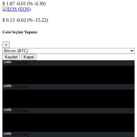
$ 1.87
-0.01 (% -0.30)
EOS
$ 0.13
-0.02 (% -15.22)
Coin Seçimi Yapınız
×
Kaydet
Kapat
(24H)
Coin Seç
(24H)
Coin Seç
(24H)
Coin Seç
(24H)
Coin Seç