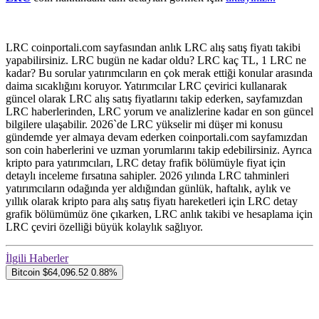
LRC coinportali.com sayfasından anlık LRC alış satış fiyatı takibi
yapabilirsiniz. LRC bugün ne kadar oldu? LRC kaç TL, 1 LRC ne
kadar? Bu sorular yatırımcıların en çok merak ettiği konular arasında
daima sıcaklığını koruyor. Yatırımcılar LRC çevirici kullanarak
güncel olarak LRC alış satış fiyatlarını takip ederken, sayfamızdan
LRC haberlerinden, LRC yorum ve analizlerine kadar en son güncel
bilgilere ulaşabilir. 2026`de LRC yükselir mi düşer mi konusu
gündemde yer almaya devam ederken coinportali.com sayfamızdan
son coin haberlerini ve uzman yorumlarını takip edebilirsiniz. Ayrıca
kripto para yatırımcıları, LRC detay frafik bölümüyle fiyat için
detaylı inceleme fırsatına sahipler. 2026 yılında LRC tahminleri
yatırımcıların odağında yer aldığından günlük, haftalık, aylık ve
yıllık olarak kripto para alış satış fiyatı hareketleri için LRC detay
grafik bölümümüz öne çıkarken, LRC anlık takibi ve hesaplama için
LRC çeviri özelliği büyük kolaylık sağlıyor.
İlgili Haberler
Bitcoin
$64,096.52
0.88%