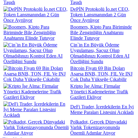
Taşıdı
DePİN Protokolü İo.net CEO,
Token Lansmanından 2 Gün
Önce Ayrılıyor
Boomers, Kipto Para Biriminde
Bile Zenginliğin Anahtarını
Elinde Tutuyor
Çin`in En Büyük Ödeme
Uygulaması, Saçsız Olup
Olmadığınızı Kontrol Eden AI
Özelliğini Sundu
Bitcoin Fiyatı 69 Bin Doları
Aşarsa BNB, TON, FIL Ve INJ
Çok Daha Yükseğe Çıkabilir
Kripto İşe Alma: Firmalar
Yönetici Kademelerine Trafik
Gazileri Ekliyor
DeFi Trader, İçerdekilerin En İyi
Meme Paraları Listesini Açıkladı
Polkadot, Gerçek Dünyadaki
Varlık Tokenizasyonunda
Önemli Adımlar Atıyor