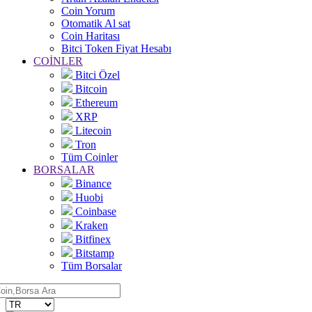
Coin Yorum
Otomatik Al sat
Coin Haritası
Bitci Token Fiyat Hesabı
COİNLER
Bitci Özel
Bitcoin
Ethereum
XRP
Litecoin
Tron
Tüm Coinler
BORSALAR
Binance
Huobi
Coinbase
Kraken
Bitfinex
Bitstamp
Tüm Borsalar