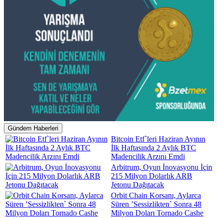
Gündem Haberleri
Bitcoin Etf`leri Haziran Ayının
İlk Haftasında 2 Aylık BTC
Madencilik Arzını Emdi
Arbitrum, Oyun İnovasyonu İçin
215 Milyon Dolarlık ARB
Jetonu Dağıtacak
Orbit Chain Korsanı, Aylarca
Süren ’Sessizlikten` Sonra 48
Milyon Doları Tornado Cashe