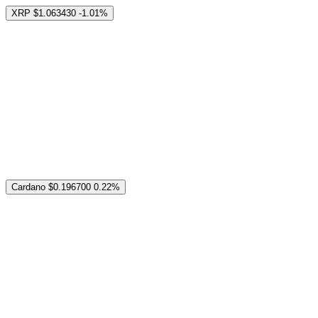
XRP
$1.063430
-1.01%
Cardano
$0.196700
0.22%