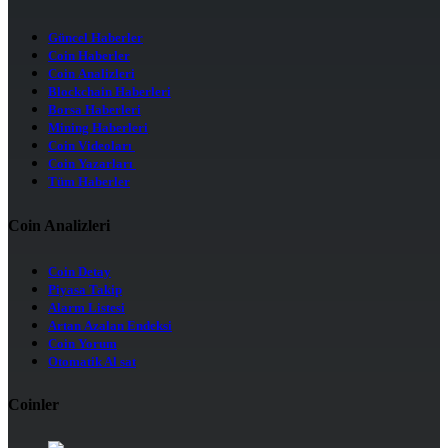
Güncel Haberler
Coin Haberler
Coin Analizleri
Blockchain Haberleri
Borsa Haberleri
Mining Haberleri
Coin Videoları
Coin Yazarları
Tüm Haberler
Coin Analizleri
Coin Detay
Piyasa Takip
Alarm Listesi
Artan Azalan Endeksi
Coin Yorum
Otomatik Al sat
Coinler