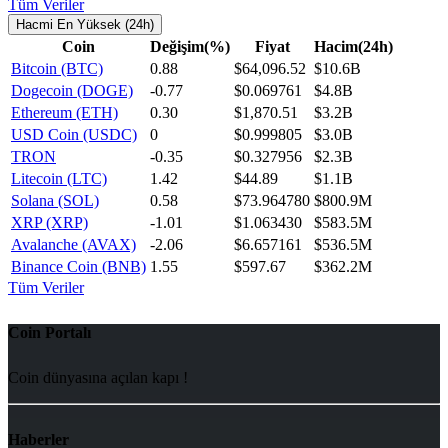
Tüm Veriler
Hacmi En Yüksek (24h)
Coin
Değişim(%)
Fiyat
Hacim(24h)
Bitcoin (BTC)
0.88
$64,096.52
$10.6B
Dogecoin (DOGE)
-0.77
$0.069761
$4.8B
Ethereum (ETH)
0.30
$1,870.51
$3.2B
USD Coin (USDC)
0
$0.999805
$3.0B
TRON
-0.35
$0.327956
$2.3B
Litecoin (LTC)
1.42
$44.89
$1.1B
Solana (SOL)
0.58
$73.964780
$800.9M
XRP (XRP)
-1.01
$1.063430
$583.5M
Avalanche (AVAX)
-2.06
$6.657161
$536.5M
Binance Coin (BNB)
1.55
$597.67
$362.2M
Tüm Veriler
Coin Portalı
Coin dünyasına açılan kapı !
Haberler