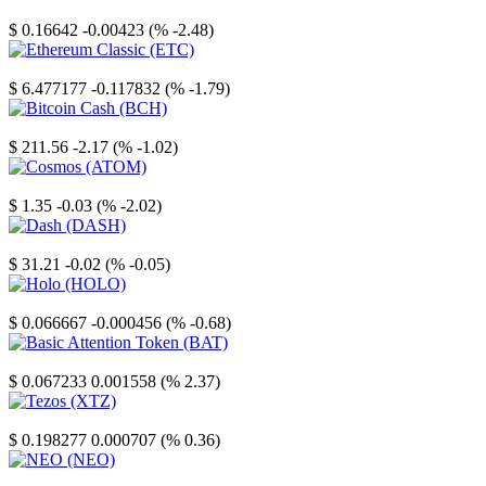
Stellar
$ 0.16642
-0.00423 (% -2.48)
Ethereum Classic
$ 6.477177
-0.117832 (% -1.79)
Bitcoin Cash
$ 211.56
-2.17 (% -1.02)
Cosmos
$ 1.35
-0.03 (% -2.02)
Dash
$ 31.21
-0.02 (% -0.05)
Holo
$ 0.066667
-0.000456 (% -0.68)
Basic Attention Token
$ 0.067233
0.001558 (% 2.37)
Tezos
$ 0.198277
0.000707 (% 0.36)
NEO