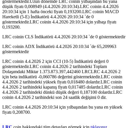
göstermektedir.Uzun dönemde LRC coinin yılbaşından bu yana
düşük fiyatı 0,008949 (4.4.2026 20:10:34).LRC coinin 4.4.2026
20:10:34 için 1 hafta önceki fiyatı 0,193200.LRC coinin MACD
Hareketli (5-E) İndikatörü 4.4.2026 20:10:34 `de 0
göstermektedir.LRC coinin 4.4.2026 20:10:34 için yılbaşı fiyatı
0,193200.
LRC coinin CLS İndikatörü 4.4.2026 20:10:34 `de 0 göstermektedir
LRC coinin ADX İndikatörü 4.4.2026 20:10:34 `de 65,209963
göstermektedir
LRC coinin 4.4.2026 2 için CCI (10-5) İndikatörü değeri 0
göstermektedir.LRC coinin 4.4.2026 2 tarihindeki Toplam
Dolaşımdaki Miktar 1.373.873.397,442460 LRCLRC 4.4.2026 2
için beta indikatörü -0,060786 değerini göstermektedir.LRC coinin
4.4.2026 2 tarihindeki yüksek fiyatı 0,018480 dolardır.LRC coinin
4.4.2026 2 tarihindeki kapanış fiyatı 0,017485 dolardır.LRC coinin
4.4.2026 2 tarihindeki dünkü düşük değeri 0,187100 dolardır.LRC
coinin 4.4.2026 2 tarihindeki son 24 saatlik değişimi 0 dir.
LRC coinin 4.4.2026 20:10:34 için yılbaşından bu yana en yüksek
fiyatı 0,208700.
LRC
coin hakkındaki tüm detayları görmek için
tıklayınız...