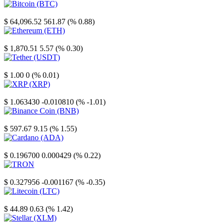
Bitcoin
$ 64,096.52
561.87 (% 0.88)
Ethereum
$ 1,870.51
5.57 (% 0.30)
Tether
$ 1.00
0 (% 0.01)
XRP
$ 1.063430
-0.010810 (% -1.01)
Binance Coin
$ 597.67
9.15 (% 1.55)
Cardano
$ 0.196700
0.000429 (% 0.22)
TRON
$ 0.327956
-0.001167 (% -0.35)
Litecoin
$ 44.89
0.63 (% 1.42)