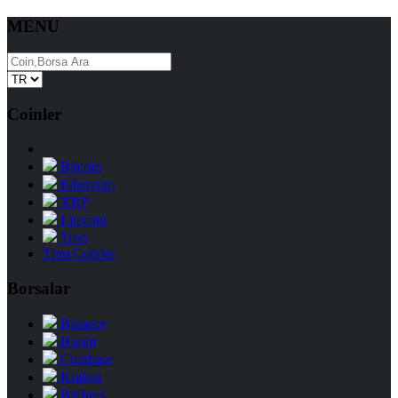
MENU
Coinler
Bitcoin
Ethereum
XRP
Litecoin
Tron
Tüm Coinler
Borsalar
Binance
Huobi
Coinbase
Kraken
Bitfinex