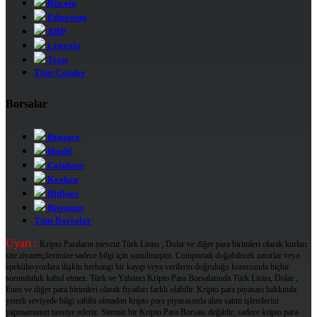
Bitcoin
Ethereum
XRP
Litecoin
Tron
Tüm Coinler
Borsalar
Binance
Huobi
Coinbase
Kraken
Bitfinex
Bitstamp
Tüm Borsalar
Uyarı :
Kripto Paraların mevcut Türk Lirası , Dolar ve diğer para birimleri olarak kurları
site ziyaretçilerimize sadece bilgi için sunulmuştur. Coinportali doğabilecek zararlar veya
spekülasyonlara ilişkin herhangi bir kayıp veya verilerin doğruluğu konusunda hiçbir
sorumluluk kabul etmez. Türk ve Yabancı Kripto Para Borsalarında Türk Lirası, Dolar ,
Euro ve diğer para birimleri olarak fiyatları farklı olabilir. Kripto para piyasası hakkında
yeterli seviyede bilgi sahibi olmadan kripto para piyasasında alım satım işlemlerini
yapmamanızı tavsiye ederiz. Sitemiz bir Kripto Para Borsası değildir, sadece kripto para