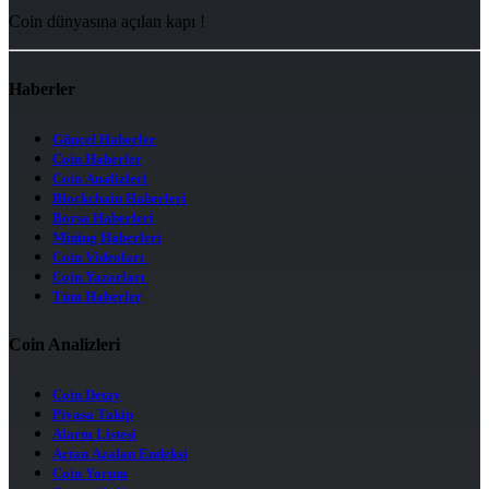
Coin dünyasına açılan kapı !
Haberler
Güncel Haberler
Coin Haberler
Coin Analizleri
Blockchain Haberleri
Borsa Haberleri
Mining Haberleri
Coin Videoları
Coin Yazarları
Tüm Haberler
Coin Analizleri
Coin Detay
Piyasa Takip
Alarm Listesi
Artan Azalan Endeksi
Coin Yorum