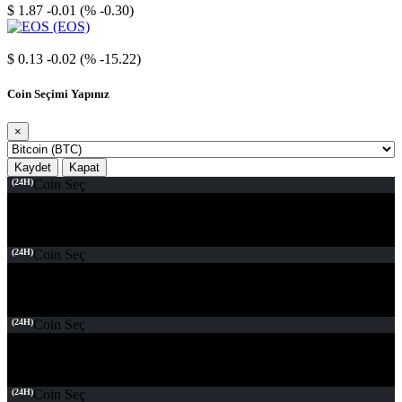
$ 1.87
-0.01 (% -0.30)
EOS
$ 0.13
-0.02 (% -15.22)
Coin Seçimi Yapınız
×
Kaydet
Kapat
(24H)
Coin Seç
(24H)
Coin Seç
(24H)
Coin Seç
(24H)
Coin Seç