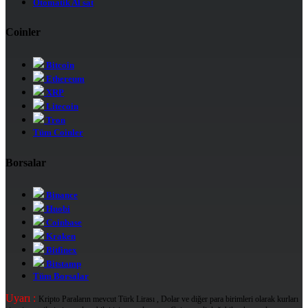
Otomatik Al sat
Coinler
Bitcoin
Ethereum
XRP
Litecoin
Tron
Tüm Coinler
Borsalar
Binance
Huobi
Coinbase
Kraken
Bitfinex
Bitstamp
Tüm Borsalar
Uyarı :
Kripto Paraların mevcut Türk Lirası , Dolar ve diğer para birimleri olarak kurları