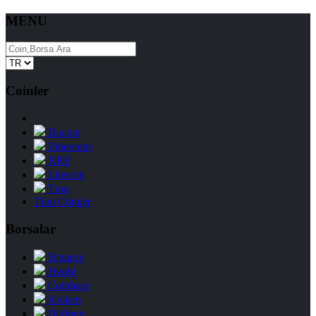
MENU
Coinler
Bitcoin
Ethereum
XRP
Litecoin
Tron
Tüm Coinler
Borsalar
Binance
Huobi
Coinbase
Kraken
Bitfinex