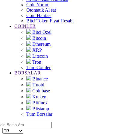
Coin Yorum
Otomatik Al sat
Coin Haritası
Bitci Token Fiyat Hesabı
COİNLER
Bitci Özel
Bitcoin
Ethereum
XRP
Litecoin
Tron
Tüm Coinler
BORSALAR
Binance
Huobi
Coinbase
Kraken
Bitfinex
Bitstamp
Tüm Borsalar