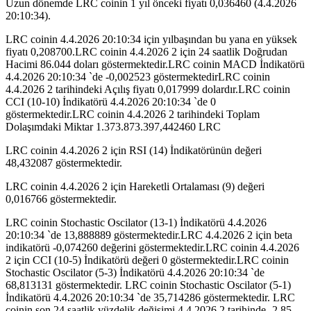
Uzun dönemde LRC coinin 1 yıl önceki fiyatı 0,036460 (4.4.2026
20:10:34).
LRC coinin 4.4.2026 20:10:34 için yılbaşından bu yana en yüksek
fiyatı 0,208700.LRC coinin 4.4.2026 2 için 24 saatlik Doğrudan
Hacimi 86.044 doları göstermektedir.LRC coinin MACD İndikatörü
4.4.2026 20:10:34 `de -0,002523 göstermektedirLRC coinin
4.4.2026 2 tarihindeki Açılış fiyatı 0,017999 dolardır.LRC coinin
CCI (10-10) İndikatörü 4.4.2026 20:10:34 `de 0
göstermektedir.LRC coinin 4.4.2026 2 tarihindeki Toplam
Dolaşımdaki Miktar 1.373.873.397,442460 LRC
LRC coinin 4.4.2026 2 için RSI (14) İndikatörünün değeri
48,432087 göstermektedir.
LRC coinin 4.4.2026 2 için Hareketli Ortalaması (9) değeri
0,016766 göstermektedir.
LRC coinin Stochastic Oscilator (13-1) İndikatörü 4.4.2026
20:10:34 `de 13,888889 göstermektedir.LRC 4.4.2026 2 için beta
indikatörü -0,074260 değerini göstermektedir.LRC coinin 4.4.2026
2 için CCI (10-5) İndikatörü değeri 0 göstermektedir.LRC coinin
Stochastic Oscilator (5-3) İndikatörü 4.4.2026 20:10:34 `de
68,813131 göstermektedir. LRC coinin Stochastic Oscilator (5-1)
İndikatörü 4.4.2026 20:10:34 `de 35,714286 göstermektedir. LRC
coinin son 24 saatlik yüzdelik değişimi 4.4.2026 2 tarihinde -2,85