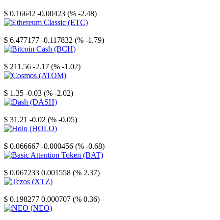
Stellar
$ 0.16642
-0.00423 (% -2.48)
Ethereum Classic
$ 6.477177
-0.117832 (% -1.79)
Bitcoin Cash
$ 211.56
-2.17 (% -1.02)
Cosmos
$ 1.35
-0.03 (% -2.02)
Dash
$ 31.21
-0.02 (% -0.05)
Holo
$ 0.066667
-0.000456 (% -0.68)
Basic Attention Token
$ 0.067233
0.001558 (% 2.37)
Tezos
$ 0.198277
0.000707 (% 0.36)
NEO