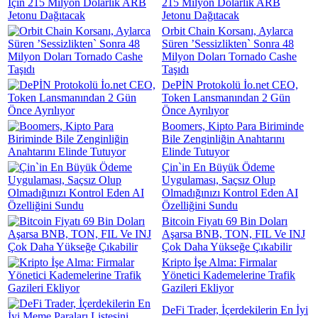
215 Milyon Dolarlık ARB
Jetonu Dağıtacak
Orbit Chain Korsanı, Aylarca
Süren ’Sessizlikten` Sonra 48
Milyon Doları Tornado Cashe
Taşıdı
DePİN Protokolü İo.net CEO,
Token Lansmanından 2 Gün
Önce Ayrılıyor
Boomers, Kipto Para Biriminde
Bile Zenginliğin Anahtarını
Elinde Tutuyor
Çin`in En Büyük Ödeme
Uygulaması, Saçsız Olup
Olmadığınızı Kontrol Eden AI
Özelliğini Sundu
Bitcoin Fiyatı 69 Bin Doları
Aşarsa BNB, TON, FIL Ve INJ
Çok Daha Yükseğe Çıkabilir
Kripto İşe Alma: Firmalar
Yönetici Kademelerine Trafik
Gazileri Ekliyor
DeFi Trader, İçerdekilerin En İyi