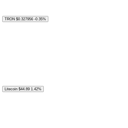
TRON
$0.327956
-0.35%
Litecoin
$44.89
1.42%