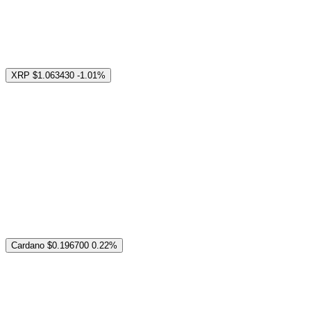
XRP
$1.063430
-1.01%
Cardano
$0.196700
0.22%