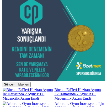
Gündem Haberleri
Bitcoin Etf`leri Haziran Ayının
İlk Haftasında 2 Aylık BTC
Madencilik Arzını Emdi
Arbitrum, Oyun İnovasyonu İçin