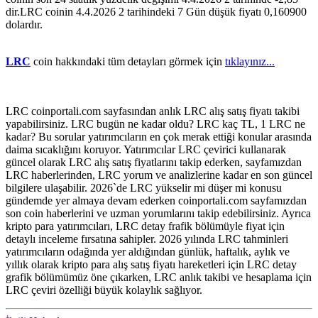
dir.LRC coinin 4.4.2026 2 tarihindeki 7 Gün düşük fiyatı 0,160900
dolardır.
LRC
coin hakkındaki tüm detayları görmek için
tıklayınız...
LRC coinportali.com sayfasından anlık LRC alış satış fiyatı takibi
yapabilirsiniz. LRC bugün ne kadar oldu? LRC kaç TL, 1 LRC ne
kadar? Bu sorular yatırımcıların en çok merak ettiği konular arasında
daima sıcaklığını koruyor. Yatırımcılar LRC çevirici kullanarak
güncel olarak LRC alış satış fiyatlarını takip ederken, sayfamızdan
LRC haberlerinden, LRC yorum ve analizlerine kadar en son güncel
bilgilere ulaşabilir. 2026`de LRC yükselir mi düşer mi konusu
gündemde yer almaya devam ederken coinportali.com sayfamızdan
son coin haberlerini ve uzman yorumlarını takip edebilirsiniz. Ayrıca
kripto para yatırımcıları, LRC detay frafik bölümüyle fiyat için
detaylı inceleme fırsatına sahipler. 2026 yılında LRC tahminleri
yatırımcıların odağında yer aldığından günlük, haftalık, aylık ve
yıllık olarak kripto para alış satış fiyatı hareketleri için LRC detay
grafik bölümümüz öne çıkarken, LRC anlık takibi ve hesaplama için
LRC çeviri özelliği büyük kolaylık sağlıyor.