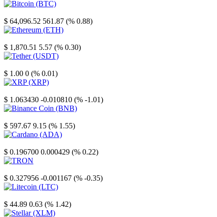
Bitcoin
$ 64,096.52
561.87 (% 0.88)
Ethereum
$ 1,870.51
5.57 (% 0.30)
Tether
$ 1.00
0 (% 0.01)
XRP
$ 1.063430
-0.010810 (% -1.01)
Binance Coin
$ 597.67
9.15 (% 1.55)
Cardano
$ 0.196700
0.000429 (% 0.22)
TRON
$ 0.327956
-0.001167 (% -0.35)
Litecoin
$ 44.89
0.63 (% 1.42)