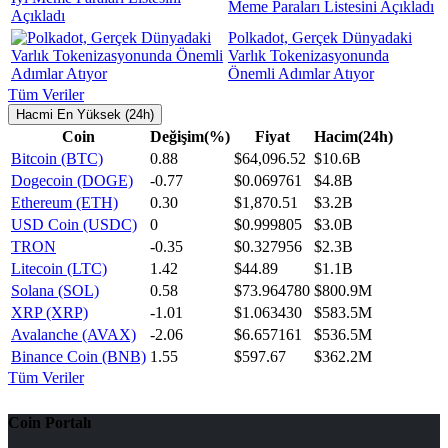
Meme Paraları Listesini Açıkladı
Polkadot, Gerçek Dünyadaki
Varlık Tokenizasyonunda
Önemli Adımlar Atıyor
Tüm Veriler
Hacmi En Yüksek (24h)
Coin
Değişim(%)
Fiyat
Hacim(24h)
Bitcoin (BTC)
0.88
$64,096.52
$10.6B
Dogecoin (DOGE)
-0.77
$0.069761
$4.8B
Ethereum (ETH)
0.30
$1,870.51
$3.2B
USD Coin (USDC)
0
$0.999805
$3.0B
TRON
-0.35
$0.327956
$2.3B
Litecoin (LTC)
1.42
$44.89
$1.1B
Solana (SOL)
0.58
$73.964780
$800.9M
XRP (XRP)
-1.01
$1.063430
$583.5M
Avalanche (AVAX)
-2.06
$6.657161
$536.5M
Binance Coin (BNB)
1.55
$597.67
$362.2M
Tüm Veriler
Coin Portalı