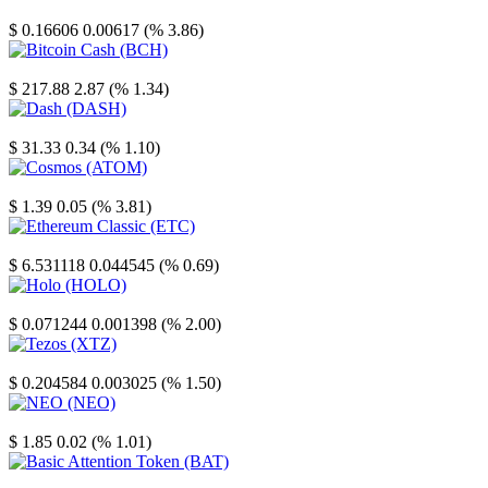
Stellar
$ 0.16606
0.00617 (% 3.86)
Bitcoin Cash
$ 217.88
2.87 (% 1.34)
Dash
$ 31.33
0.34 (% 1.10)
Cosmos
$ 1.39
0.05 (% 3.81)
Ethereum Classic
$ 6.531118
0.044545 (% 0.69)
Holo
$ 0.071244
0.001398 (% 2.00)
Tezos
$ 0.204584
0.003025 (% 1.50)
NEO
$ 1.85
0.02 (% 1.01)
Basic Attention Token