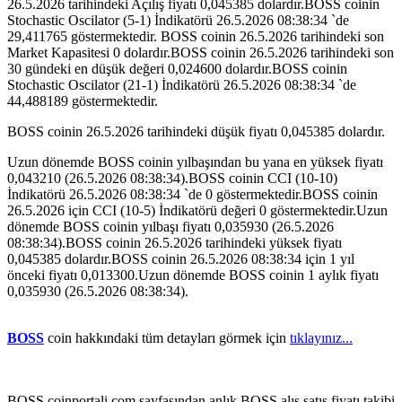
26.5.2026 tarihindeki Açılış fiyatı 0,045385 dolardır.BOSS coinin
Stochastic Oscilator (5-1) İndikatörü 26.5.2026 08:38:34 `de
29,411765 göstermektedir. BOSS coinin 26.5.2026 tarihindeki son
Market Kapasitesi 0 dolardır.BOSS coinin 26.5.2026 tarihindeki son
30 gündeki en düşük değeri 0,024600 dolardır.BOSS coinin
Stochastic Oscilator (21-1) İndikatörü 26.5.2026 08:38:34 `de
44,488189 göstermektedir.
BOSS coinin 26.5.2026 tarihindeki düşük fiyatı 0,045385 dolardır.
Uzun dönemde BOSS coinin yılbaşından bu yana en yüksek fiyatı
0,043210 (26.5.2026 08:38:34).BOSS coinin CCI (10-10)
İndikatörü 26.5.2026 08:38:34 `de 0 göstermektedir.BOSS coinin
26.5.2026 için CCI (10-5) İndikatörü değeri 0 göstermektedir.Uzun
dönemde BOSS coinin yılbaşı fiyatı 0,035930 (26.5.2026
08:38:34).BOSS coinin 26.5.2026 tarihindeki yüksek fiyatı
0,045385 dolardır.BOSS coinin 26.5.2026 08:38:34 için 1 yıl
önceki fiyatı 0,013300.Uzun dönemde BOSS coinin 1 aylık fiyatı
0,035930 (26.5.2026 08:38:34).
BOSS
coin hakkındaki tüm detayları görmek için
tıklayınız...
BOSS coinportali.com sayfasından anlık BOSS alış satış fiyatı takibi