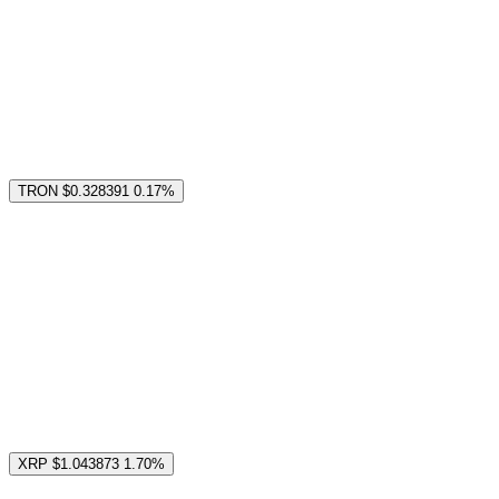
TRON
$0.328391
0.17%
XRP
$1.043873
1.70%