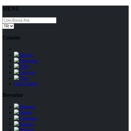
MENU
Coinler
Bitcoin
Ethereum
XRP
Litecoin
Tron
Tüm Coinler
Borsalar
Binance
Huobi
Coinbase
Kraken
Bitfinex