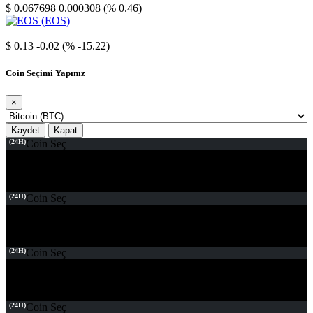
$ 0.067698
0.000308 (% 0.46)
EOS
$ 0.13
-0.02 (% -15.22)
Coin Seçimi Yapınız
×
Kaydet
Kapat
(24H)
Coin Seç
(24H)
Coin Seç
(24H)
Coin Seç
(24H)
Coin Seç