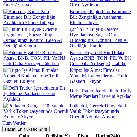
Önce Ayrılıyor
Boomers, Kipto Para Biriminde
Bile Zenginliğin Anahtarını
Elinde Tutuyor
Çin`in En Büyük Ödeme
Uygulaması, Saçsız Olup
Olmadığınızı Kontrol Eden AI
Özelliğini Sundu
Bitcoin Fiyatı 69 Bin Doları
Aşarsa BNB, TON, FIL Ve INJ
Çok Daha Yükseğe Çıkabilir
Kripto İşe Alma: Firmalar
Yönetici Kademelerine Trafik
Gazileri Ekliyor
DeFi Trader, İçerdekilerin En İyi
Meme Paraları Listesini Açıkladı
Polkadot, Gerçek Dünyadaki
Varlık Tokenizasyonunda
Önemli Adımlar Atıyor
Tüm Veriler
Hacmi En Yüksek (24h)
Coin
Değişim(%)
Fiyat
Hacim(24h)