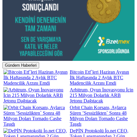
Gündem Haberleri
Bitcoin Etf`leri Haziran Ayının
İlk Haftasında 2 Aylık BTC
Madencilik Arzını Emdi
Arbitrum, Oyun İnovasyonu İçin
215 Milyon Dolarlık ARB
Jetonu Dağıtacak
Orbit Chain Korsanı, Aylarca
Süren ’Sessizlikten` Sonra 48
Milyon Doları Tornado Cashe
Taşıdı
DePİN Protokolü İo.net CEO,
Token Lansmanından 2 Gün