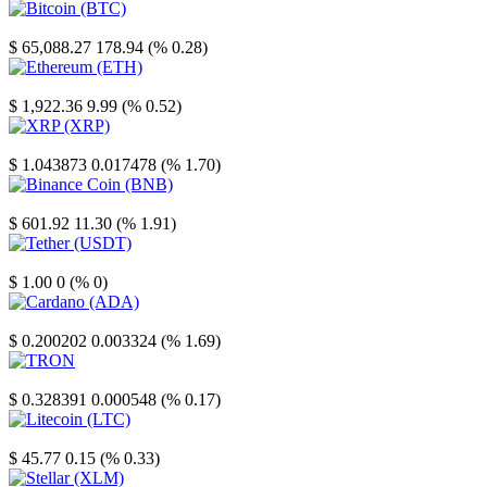
Bitcoin
$ 65,088.27
178.94 (% 0.28)
Ethereum
$ 1,922.36
9.99 (% 0.52)
XRP
$ 1.043873
0.017478 (% 1.70)
Binance Coin
$ 601.92
11.30 (% 1.91)
Tether
$ 1.00
0 (% 0)
Cardano
$ 0.200202
0.003324 (% 1.69)
TRON
$ 0.328391
0.000548 (% 0.17)
Litecoin
$ 45.77
0.15 (% 0.33)