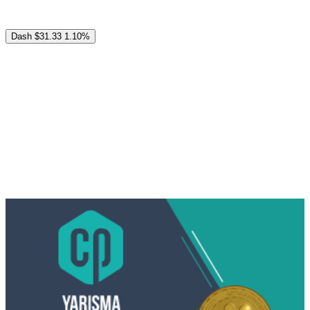
Dash
$31.33
1.10%