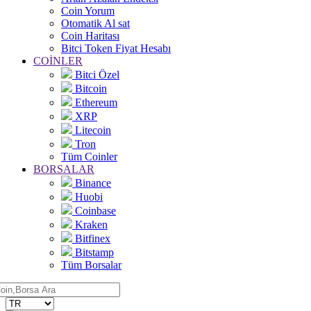
Coin Yorum
Otomatik Al sat
Coin Haritası
Bitci Token Fiyat Hesabı
COİNLER
Bitci Özel
Bitcoin
Ethereum
XRP
Litecoin
Tron
Tüm Coinler
BORSALAR
Binance
Huobi
Coinbase
Kraken
Bitfinex
Bitstamp
Tüm Borsalar