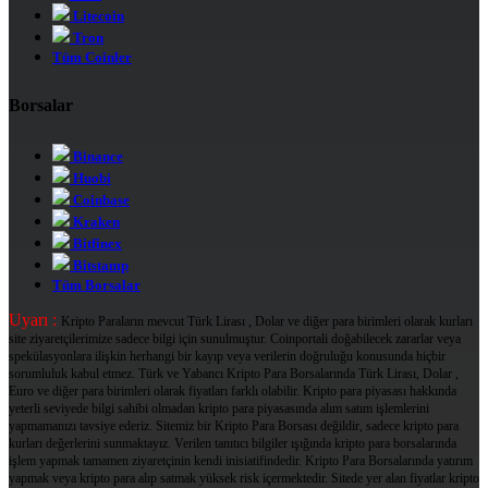
Litecoin
Tron
Tüm Coinler
Borsalar
Binance
Huobi
Coinbase
Kraken
Bitfinex
Bitstamp
Tüm Borsalar
Uyarı :
Kripto Paraların mevcut Türk Lirası , Dolar ve diğer para birimleri olarak kurları
site ziyaretçilerimize sadece bilgi için sunulmuştur. Coinportali doğabilecek zararlar veya
spekülasyonlara ilişkin herhangi bir kayıp veya verilerin doğruluğu konusunda hiçbir
sorumluluk kabul etmez. Türk ve Yabancı Kripto Para Borsalarında Türk Lirası, Dolar ,
Euro ve diğer para birimleri olarak fiyatları farklı olabilir. Kripto para piyasası hakkında
yeterli seviyede bilgi sahibi olmadan kripto para piyasasında alım satım işlemlerini
yapmamanızı tavsiye ederiz. Sitemiz bir Kripto Para Borsası değildir, sadece kripto para
kurları değerlerini sunmaktayız. Verilen tanıtıcı bilgiler ışığında kripto para borsalarında
işlem yapmak tamamen ziyaretçinin kendi inisiatifindedir. Kripto Para Borsalarında yatırım
yapmak veya kripto para alıp satmak yüksek risk içermektedir. Sitede yer alan fiyatlar kripto