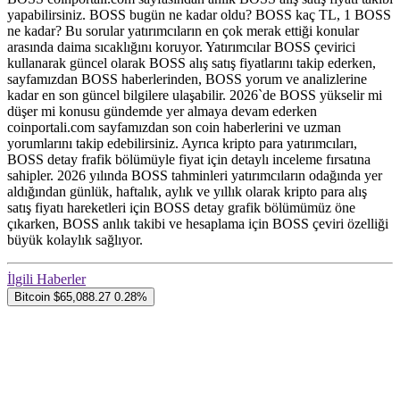
yapabilirsiniz. BOSS bugün ne kadar oldu? BOSS kaç TL, 1 BOSS
ne kadar? Bu sorular yatırımcıların en çok merak ettiği konular
arasında daima sıcaklığını koruyor. Yatırımcılar BOSS çevirici
kullanarak güncel olarak BOSS alış satış fiyatlarını takip ederken,
sayfamızdan BOSS haberlerinden, BOSS yorum ve analizlerine
kadar en son güncel bilgilere ulaşabilir. 2026`de BOSS yükselir mi
düşer mi konusu gündemde yer almaya devam ederken
coinportali.com sayfamızdan son coin haberlerini ve uzman
yorumlarını takip edebilirsiniz. Ayrıca kripto para yatırımcıları,
BOSS detay frafik bölümüyle fiyat için detaylı inceleme fırsatına
sahipler. 2026 yılında BOSS tahminleri yatırımcıların odağında yer
aldığından günlük, haftalık, aylık ve yıllık olarak kripto para alış
satış fiyatı hareketleri için BOSS detay grafik bölümümüz öne
çıkarken, BOSS anlık takibi ve hesaplama için BOSS çeviri özelliği
büyük kolaylık sağlıyor.
İlgili Haberler
Bitcoin
$65,088.27
0.28%