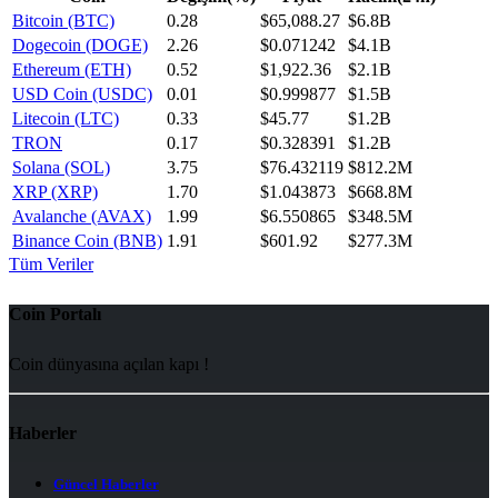
Bitcoin (BTC)
0.28
$65,088.27
$6.8B
Dogecoin (DOGE)
2.26
$0.071242
$4.1B
Ethereum (ETH)
0.52
$1,922.36
$2.1B
USD Coin (USDC)
0.01
$0.999877
$1.5B
Litecoin (LTC)
0.33
$45.77
$1.2B
TRON
0.17
$0.328391
$1.2B
Solana (SOL)
3.75
$76.432119
$812.2M
XRP (XRP)
1.70
$1.043873
$668.8M
Avalanche (AVAX)
1.99
$6.550865
$348.5M
Binance Coin (BNB)
1.91
$601.92
$277.3M
Tüm Veriler
Coin Portalı
Coin dünyasına açılan kapı !
Haberler
Güncel Haberler