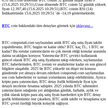
0,31 dir.Uzun dönemde BTC coinin 52 günlük düşük fiyatı 0
(15.6.2025 10:29:51).Uzun dönemde BTC coinin 52 günlük yüksek
fiyatı 12.397,40 (15.6.2025 10:29:51).BTC coinin RSI (14)
İndikatörünün 15.6.2025 10:29:51 `de -14,19 göstermektedir.
BTC
coin hakkındaki tüm detayları görmek için
tıklayınız...
BTC coinportali.com sayfasından anlık BTC alış satış fiyatı takibi
yapabilirsiniz. BTC bugün ne kadar oldu? BTC kaç TL, 1 BTC ne
kadar? Bu sorular yatırımcıların en çok merak ettiği konular arasında
daima sıcaklığını koruyor. Yatırımcılar BTC çevirici kullanarak
güncel olarak BTC alış satış fiyatlarını takip ederken, sayfamızdan
BTC haberlerinden, BTC yorum ve analizlerine kadar en son güncel
bilgilere ulaşabilir. 2025`de BTC yükselir mi düşer mi konusu
gündemde yer almaya devam ederken coinportali.com sayfamızdan
son coin haberlerini ve uzman yorumlarını takip edebilirsiniz. Ayrıca
kripto para yatırımcıları, BTC detay frafik bölümüyle fiyat için
detaylı inceleme fırsatına sahipler. 2025 yılında BTC tahminleri
yatırımcıların odağında yer aldığından günlük, haftalık, aylık ve
yıllık olarak kripto para alış satış fiyatı hareketleri için BTC detay
grafik bölümümüz öne çıkarken, BTC anlık takibi ve hesaplama için
BTC çeviri özelliği büyük kolaylık sağlıyor.