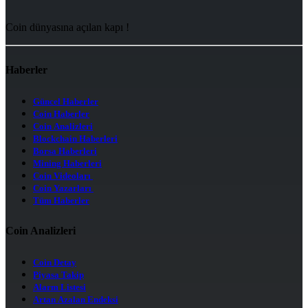
Coin dünyasına açılan kapı !
Haberler
Güncel Haberler
Coin Haberler
Coin Analizleri
Blockchain Haberleri
Borsa Haberleri
Mining Haberleri
Coin Videoları
Coin Yazarları
Tüm Haberler
Coin Analizleri
Coin Detay
Piyasa Takip
Alarm Listesi
Artan Azalan Endeksi