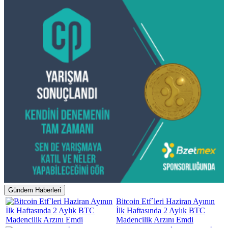
Gündem Haberleri
Bitcoin Etf`leri Haziran Ayının
İlk Haftasında 2 Aylık BTC
Madencilik Arzını Emdi