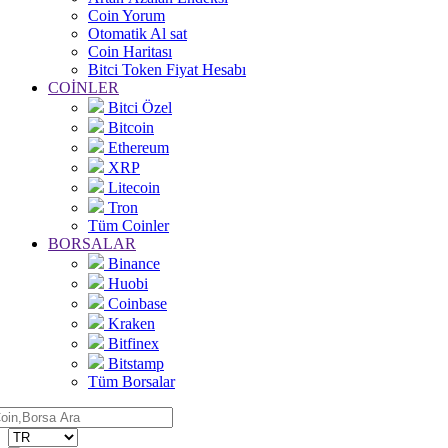
Coin Yorum
Otomatik Al sat
Coin Haritası
Bitci Token Fiyat Hesabı
COİNLER
Bitci Özel
Bitcoin
Ethereum
XRP
Litecoin
Tron
Tüm Coinler
BORSALAR
Binance
Huobi
Coinbase
Kraken
Bitfinex
Bitstamp
Tüm Borsalar