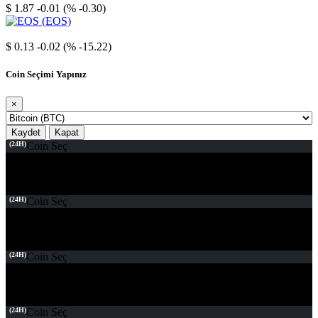
$ 1.87
-0.01 (% -0.30)
EOS
$ 0.13
-0.02 (% -15.22)
Coin Seçimi Yapınız
×
Kaydet
Kapat
(24H)
Coin Seç
(24H)
Coin Seç
(24H)
Coin Seç
(24H)
Coin Seç