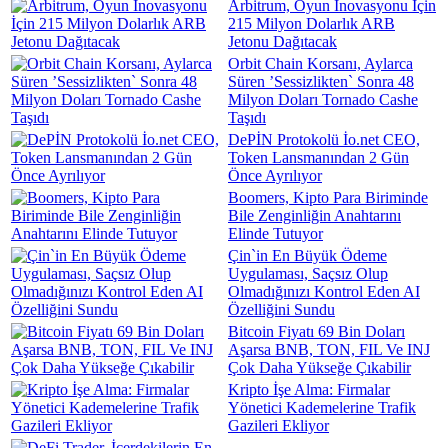
Arbitrum, Oyun İnovasyonu İçin
215 Milyon Dolarlık ARB
Jetonu Dağıtacak
Orbit Chain Korsanı, Aylarca
Süren ’Sessizlikten` Sonra 48
Milyon Doları Tornado Cashe
Taşıdı
DePİN Protokolü İo.net CEO,
Token Lansmanından 2 Gün
Önce Ayrılıyor
Boomers, Kipto Para Biriminde
Bile Zenginliğin Anahtarını
Elinde Tutuyor
Çin`in En Büyük Ödeme
Uygulaması, Saçsız Olup
Olmadığınızı Kontrol Eden AI
Özelliğini Sundu
Bitcoin Fiyatı 69 Bin Doları
Aşarsa BNB, TON, FIL Ve INJ
Çok Daha Yükseğe Çıkabilir
Kripto İşe Alma: Firmalar
Yönetici Kademelerine Trafik
Gazileri Ekliyor