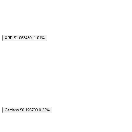
XRP
$1.063430
-1.01%
Cardano
$0.196700
0.22%