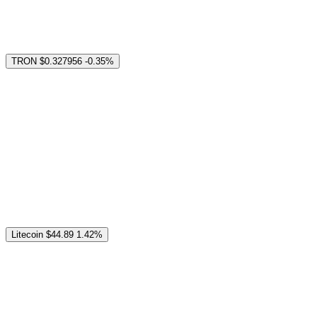
TRON
$0.327956
-0.35%
Litecoin
$44.89
1.42%