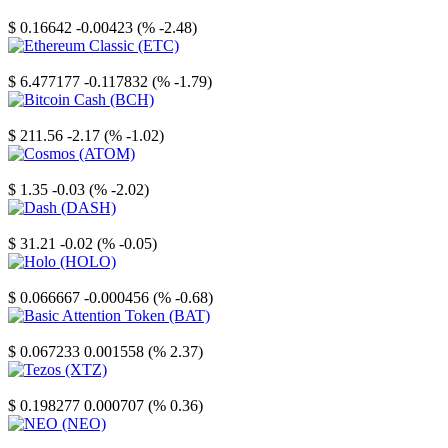
Stellar
$ 0.16642
-0.00423 (% -2.48)
Ethereum Classic
$ 6.477177
-0.117832 (% -1.79)
Bitcoin Cash
$ 211.56
-2.17 (% -1.02)
Cosmos
$ 1.35
-0.03 (% -2.02)
Dash
$ 31.21
-0.02 (% -0.05)
Holo
$ 0.066667
-0.000456 (% -0.68)
Basic Attention Token
$ 0.067233
0.001558 (% 2.37)
Tezos
$ 0.198277
0.000707 (% 0.36)
NEO