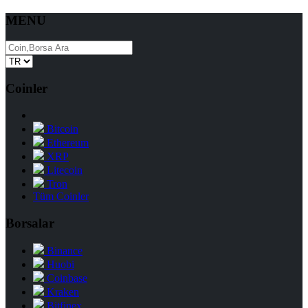
MENU
Coinler
Bitcoin
Ethereum
XRP
Litecoin
Tron
Tüm Coinler
Borsalar
Binance
Huobi
Coinbase
Kraken
Bitfinex