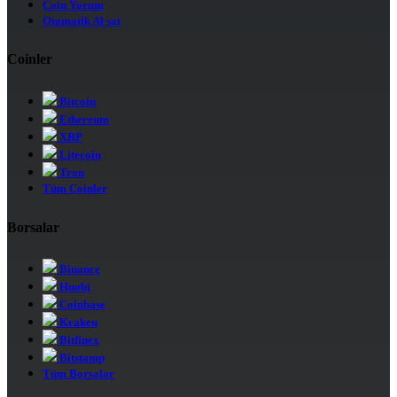
Coin Yorum
Otomatik Al sat
Coinler
Bitcoin
Ethereum
XRP
Litecoin
Tron
Tüm Coinler
Borsalar
Binance
Huobi
Coinbase
Kraken
Bitfinex
Bitstamp
Tüm Borsalar