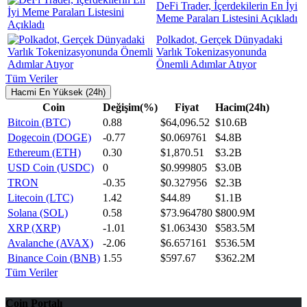
DeFi Trader, İçerdekilerin En İyi
Meme Paraları Listesini Açıkladı
Polkadot, Gerçek Dünyadaki
Varlık Tokenizasyonunda
Önemli Adımlar Atıyor
Tüm Veriler
Hacmi En Yüksek (24h)
Coin
Değişim(%)
Fiyat
Hacim(24h)
Bitcoin (BTC)
0.88
$64,096.52
$10.6B
Dogecoin (DOGE)
-0.77
$0.069761
$4.8B
Ethereum (ETH)
0.30
$1,870.51
$3.2B
USD Coin (USDC)
0
$0.999805
$3.0B
TRON
-0.35
$0.327956
$2.3B
Litecoin (LTC)
1.42
$44.89
$1.1B
Solana (SOL)
0.58
$73.964780
$800.9M
XRP (XRP)
-1.01
$1.063430
$583.5M
Avalanche (AVAX)
-2.06
$6.657161
$536.5M
Binance Coin (BNB)
1.55
$597.67
$362.2M
Tüm Veriler
Coin Portalı