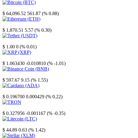
Bitcoin
$ 64,096.52
561.87 (% 0.88)
Ethereum
$ 1,870.51
5.57 (% 0.30)
Tether
$ 1.00
0 (% 0.01)
XRP
$ 1.063430
-0.010810 (% -1.01)
Binance Coin
$ 597.67
9.15 (% 1.55)
Cardano
$ 0.196700
0.000429 (% 0.22)
TRON
$ 0.327956
-0.001167 (% -0.35)
Litecoin
$ 44.89
0.63 (% 1.42)