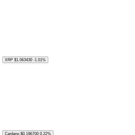
XRP
$1.063430
-1.01%
Cardano
$0.196700
0.22%