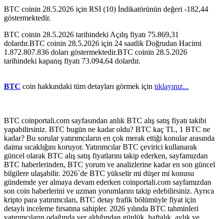
BTC coinin 28.5.2026 için RSI (10) İndikatörünün değeri -182,44
göstermektedir.
BTC coinin 28.5.2026 tarihindeki Açılış fiyatı 75.869,31
dolardır.BTC coinin 28.5.2026 için 24 saatlik Doğrudan Hacimi
1.872.807.836 doları göstermektedir.BTC coinin 28.5.2026
tarihindeki kapanış fiyatı 73.094,64 dolardır.
BTC
coin hakkındaki tüm detayları görmek için
tıklayınız...
BTC coinportali.com sayfasından anlık BTC alış satış fiyatı takibi
yapabilirsiniz. BTC bugün ne kadar oldu? BTC kaç TL, 1 BTC ne
kadar? Bu sorular yatırımcıların en çok merak ettiği konular arasında
daima sıcaklığını koruyor. Yatırımcılar BTC çevirici kullanarak
güncel olarak BTC alış satış fiyatlarını takip ederken, sayfamızdan
BTC haberlerinden, BTC yorum ve analizlerine kadar en son güncel
bilgilere ulaşabilir. 2026`de BTC yükselir mi düşer mi konusu
gündemde yer almaya devam ederken coinportali.com sayfamızdan
son coin haberlerini ve uzman yorumlarını takip edebilirsiniz. Ayrıca
kripto para yatırımcıları, BTC detay frafik bölümüyle fiyat için
detaylı inceleme fırsatına sahipler. 2026 yılında BTC tahminleri
yatırımcıların odağında yer aldığından günlük, haftalık, aylık ve