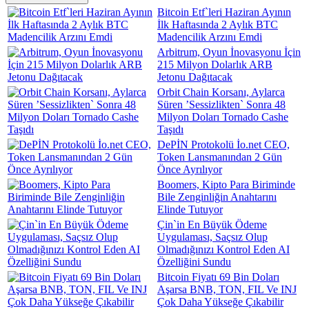
Bitcoin Etf`leri Haziran Ayının
İlk Haftasında 2 Aylık BTC
Madencilik Arzını Emdi
Arbitrum, Oyun İnovasyonu İçin
215 Milyon Dolarlık ARB
Jetonu Dağıtacak
Orbit Chain Korsanı, Aylarca
Süren ’Sessizlikten` Sonra 48
Milyon Doları Tornado Cashe
Taşıdı
DePİN Protokolü İo.net CEO,
Token Lansmanından 2 Gün
Önce Ayrılıyor
Boomers, Kipto Para Biriminde
Bile Zenginliğin Anahtarını
Elinde Tutuyor
Çin`in En Büyük Ödeme
Uygulaması, Saçsız Olup
Olmadığınızı Kontrol Eden AI
Özelliğini Sundu
Bitcoin Fiyatı 69 Bin Doları
Aşarsa BNB, TON, FIL Ve INJ
Çok Daha Yükseğe Çıkabilir