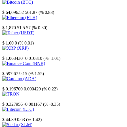
Bitcoin
$ 64,096.52
561.87 (% 0.88)
Ethereum
$ 1,870.51
5.57 (% 0.30)
Tether
$ 1.00
0 (% 0.01)
XRP
$ 1.063430
-0.010810 (% -1.01)
Binance Coin
$ 597.67
9.15 (% 1.55)
Cardano
$ 0.196700
0.000429 (% 0.22)
TRON
$ 0.327956
-0.001167 (% -0.35)
Litecoin
$ 44.89
0.63 (% 1.42)