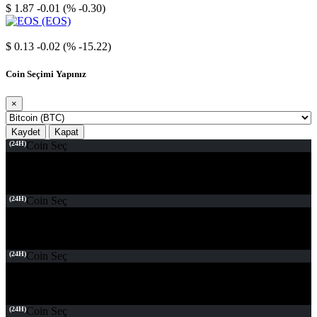
$ 1.87
-0.01 (% -0.30)
EOS
$ 0.13
-0.02 (% -15.22)
Coin Seçimi Yapınız
×
Kaydet
Kapat
(24H)
Coin Seç
(24H)
Coin Seç
(24H)
Coin Seç
(24H)
Coin Seç