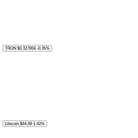
TRON
$0.327956
-0.35%
Litecoin
$44.89
1.42%