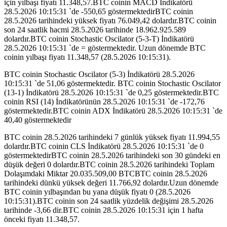
için yılbaşı fiyatı 11.348,57.BTC coinin MACD İndikatörü
28.5.2026 10:15:31 `de -550,65 göstermektedirBTC coinin
28.5.2026 tarihindeki yüksek fiyatı 76.049,42 dolardır.BTC coinin
son 24 saatlik hacmi 28.5.2026 tarihinde 18.962.925.589
dolardır.BTC coinin Stochastic Oscilator (5-3-T) İndikatörü
28.5.2026 10:15:31 `de = göstermektedir. Uzun dönemde BTC
coinin yılbaşı fiyatı 11.348,57 (28.5.2026 10:15:31).
BTC coinin Stochastic Oscilator (5-3) İndikatörü 28.5.2026
10:15:31 `de 51,06 göstermektedir. BTC coinin Stochastic Oscilator
(13-1) İndikatörü 28.5.2026 10:15:31 `de 0,25 göstermektedir.BTC
coinin RSI (14) İndikatörünün 28.5.2026 10:15:31 `de -172,76
göstermektedir.BTC coinin ADX İndikatörü 28.5.2026 10:15:31 `de
40,40 göstermektedir
BTC coinin 28.5.2026 tarihindeki 7 günlük yüksek fiyatı 11.994,55
dolardır.BTC coinin CLS İndikatörü 28.5.2026 10:15:31 `de 0
göstermektedirBTC coinin 28.5.2026 tarihindeki son 30 gündeki en
düşük değeri 0 dolardır.BTC coinin 28.5.2026 tarihindeki Toplam
Dolaşımdaki Miktar 20.035.509,00 BTCBTC coinin 28.5.2026
tarihindeki dünkü yüksek değeri 11.766,92 dolardır.Uzun dönemde
BTC coinin yılbaşından bu yana düşük fiyatı 0 (28.5.2026
10:15:31).BTC coinin son 24 saatlik yüzdelik değişimi 28.5.2026
tarihinde -3,66 dir.BTC coinin 28.5.2026 10:15:31 için 1 hafta
önceki fiyatı 11.348,57.