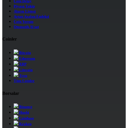
Coin Detay
Piyasa Takip
Alarm Listesi
Artan Azalan Endeksi
Coin Yorum
Otomatik Al sat
Coinler
Bitcoin
Ethereum
XRP
Litecoin
Tron
Tüm Coinler
Borsalar
Binance
Huobi
Coinbase
Kraken