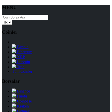
MENU
Coinler
Bitcoin
Ethereum
XRP
Litecoin
Tron
Tüm Coinler
Borsalar
Binance
Huobi
Coinbase
Kraken
Bitfinex