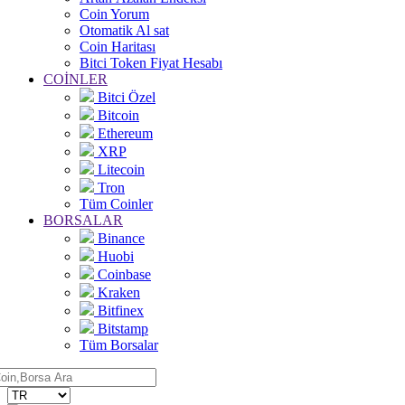
Coin Yorum
Otomatik Al sat
Coin Haritası
Bitci Token Fiyat Hesabı
COİNLER
Bitci Özel
Bitcoin
Ethereum
XRP
Litecoin
Tron
Tüm Coinler
BORSALAR
Binance
Huobi
Coinbase
Kraken
Bitfinex
Bitstamp
Tüm Borsalar