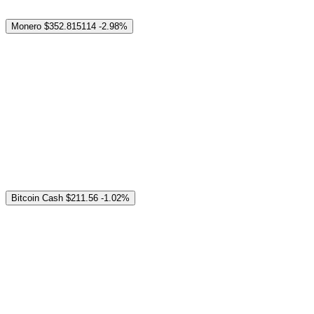
Monero
$352.815114
-2.98%
Bitcoin Cash
$211.56
-1.02%