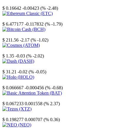
Stellar
$ 0.16642
-0.00423 (% -2.48)
Ethereum Classic
$ 6.477177
-0.117832 (% -1.79)
Bitcoin Cash
$ 211.56
-2.17 (% -1.02)
Cosmos
$ 1.35
-0.03 (% -2.02)
Dash
$ 31.21
-0.02 (% -0.05)
Holo
$ 0.066667
-0.000456 (% -0.68)
Basic Attention Token
$ 0.067233
0.001558 (% 2.37)
Tezos
$ 0.198277
0.000707 (% 0.36)
NEO