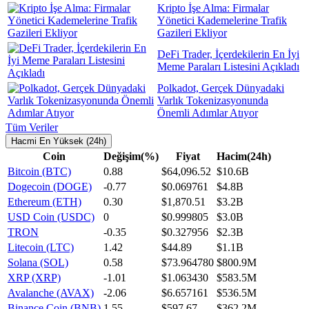
Kripto İşe Alma: Firmalar
Yönetici Kademelerine Trafik
Gazileri Ekliyor
DeFi Trader, İçerdekilerin En İyi
Meme Paraları Listesini Açıkladı
Polkadot, Gerçek Dünyadaki
Varlık Tokenizasyonunda
Önemli Adımlar Atıyor
Tüm Veriler
Hacmi En Yüksek (24h)
Coin
Değişim(%)
Fiyat
Hacim(24h)
Bitcoin (BTC)
0.88
$64,096.52
$10.6B
Dogecoin (DOGE)
-0.77
$0.069761
$4.8B
Ethereum (ETH)
0.30
$1,870.51
$3.2B
USD Coin (USDC)
0
$0.999805
$3.0B
TRON
-0.35
$0.327956
$2.3B
Litecoin (LTC)
1.42
$44.89
$1.1B
Solana (SOL)
0.58
$73.964780
$800.9M
XRP (XRP)
-1.01
$1.063430
$583.5M
Avalanche (AVAX)
-2.06
$6.657161
$536.5M
Binance Coin (BNB)
1.55
$597.67
$362.2M