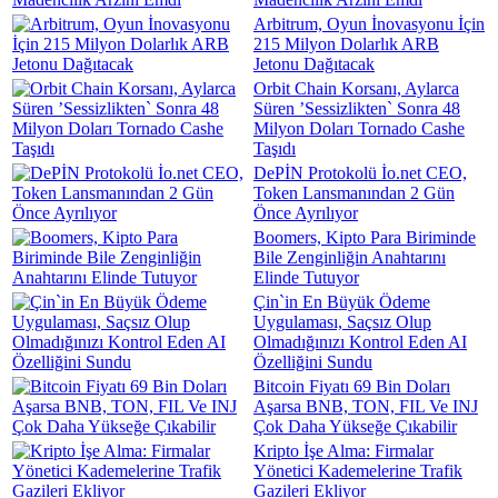
Arbitrum, Oyun İnovasyonu İçin
215 Milyon Dolarlık ARB
Jetonu Dağıtacak
Orbit Chain Korsanı, Aylarca
Süren ’Sessizlikten` Sonra 48
Milyon Doları Tornado Cashe
Taşıdı
DePİN Protokolü İo.net CEO,
Token Lansmanından 2 Gün
Önce Ayrılıyor
Boomers, Kipto Para Biriminde
Bile Zenginliğin Anahtarını
Elinde Tutuyor
Çin`in En Büyük Ödeme
Uygulaması, Saçsız Olup
Olmadığınızı Kontrol Eden AI
Özelliğini Sundu
Bitcoin Fiyatı 69 Bin Doları
Aşarsa BNB, TON, FIL Ve INJ
Çok Daha Yükseğe Çıkabilir
Kripto İşe Alma: Firmalar
Yönetici Kademelerine Trafik
Gazileri Ekliyor