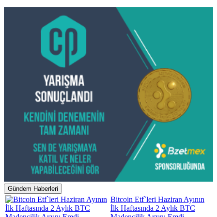
Gündem Haberleri
Bitcoin Etf`leri Haziran Ayının
İlk Haftasında 2 Aylık BTC
Madencilik Arzını Emdi