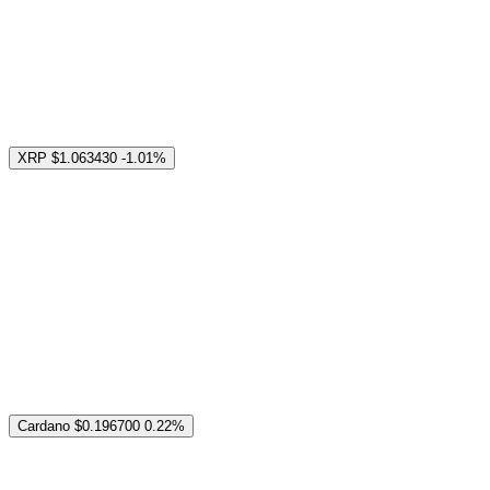
XRP
$1.063430
-1.01%
Cardano
$0.196700
0.22%