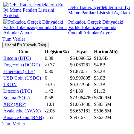
DeFi Trader, İçerdekilerin En İyi
Meme Paraları Listesini Açıkladı
Polkadot, Gerçek Dünyadaki
Varlık Tokenizasyonunda
Önemli Adımlar Atıyor
Tüm Veriler
Hacmi En Yüksek (24h)
Coin
Değişim(%)
Fiyat
Hacim(24h)
Bitcoin (BTC)
0.88
$64,096.52
$10.6B
Dogecoin (DOGE)
-0.77
$0.069761
$4.8B
Ethereum (ETH)
0.30
$1,870.51
$3.2B
USD Coin (USDC)
0
$0.999805
$3.0B
TRON
-0.35
$0.327956
$2.3B
Litecoin (LTC)
1.42
$44.89
$1.1B
Solana (SOL)
0.58
$73.964780
$800.9M
XRP (XRP)
-1.01
$1.063430
$583.5M
Avalanche (AVAX)
-2.06
$6.657161
$536.5M
Binance Coin (BNB)
1.55
$597.67
$362.2M
Tüm Veriler