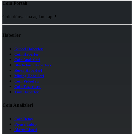
Coin Portalı
Coin dünyasına açılan kapı !
Haberler
Güncel Haberler
Coin Haberler
Coin Analizleri
Blockchain Haberleri
Borsa Haberleri
Mining Haberleri
Coin Videoları
Coin Yazarları
Tüm Haberler
Coin Analizleri
Coin Detay
Piyasa Takip
Alarm Listesi