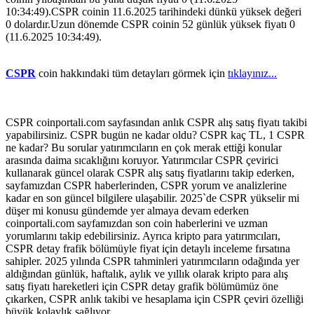
10:34:49).CSPR coinin 11.6.2025 tarihindeki dünkü yüksek değeri
0 dolardır.Uzun dönemde CSPR coinin 52 günlük yüksek fiyatı 0
(11.6.2025 10:34:49).
CSPR
coin hakkındaki tüm detayları görmek için
tıklayınız...
CSPR coinportali.com sayfasından anlık CSPR alış satış fiyatı takibi
yapabilirsiniz. CSPR bugün ne kadar oldu? CSPR kaç TL, 1 CSPR
ne kadar? Bu sorular yatırımcıların en çok merak ettiği konular
arasında daima sıcaklığını koruyor. Yatırımcılar CSPR çevirici
kullanarak güncel olarak CSPR alış satış fiyatlarını takip ederken,
sayfamızdan CSPR haberlerinden, CSPR yorum ve analizlerine
kadar en son güncel bilgilere ulaşabilir. 2025`de CSPR yükselir mi
düşer mi konusu gündemde yer almaya devam ederken
coinportali.com sayfamızdan son coin haberlerini ve uzman
yorumlarını takip edebilirsiniz. Ayrıca kripto para yatırımcıları,
CSPR detay frafik bölümüyle fiyat için detaylı inceleme fırsatına
sahipler. 2025 yılında CSPR tahminleri yatırımcıların odağında yer
aldığından günlük, haftalık, aylık ve yıllık olarak kripto para alış
satış fiyatı hareketleri için CSPR detay grafik bölümümüz öne
çıkarken, CSPR anlık takibi ve hesaplama için CSPR çeviri özelliği
büyük kolaylık sağlıyor.