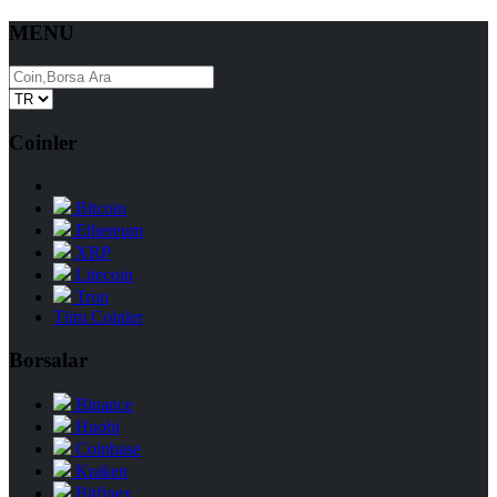
MENU
Coinler
Bitcoin
Ethereum
XRP
Litecoin
Tron
Tüm Coinler
Borsalar
Binance
Huobi
Coinbase
Kraken
Bitfinex