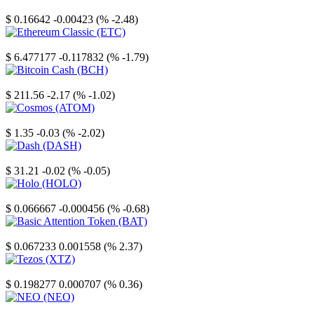
Stellar
$ 0.16642
-0.00423 (% -2.48)
Ethereum Classic
$ 6.477177
-0.117832 (% -1.79)
Bitcoin Cash
$ 211.56
-2.17 (% -1.02)
Cosmos
$ 1.35
-0.03 (% -2.02)
Dash
$ 31.21
-0.02 (% -0.05)
Holo
$ 0.066667
-0.000456 (% -0.68)
Basic Attention Token
$ 0.067233
0.001558 (% 2.37)
Tezos
$ 0.198277
0.000707 (% 0.36)
NEO