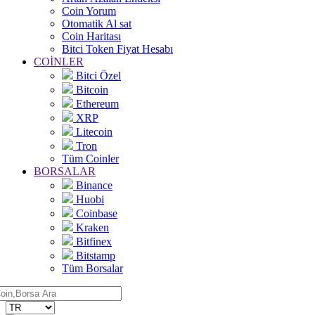
Coin Yorum
Otomatik Al sat
Coin Haritası
Bitci Token Fiyat Hesabı
COİNLER
Bitci Özel
Bitcoin
Ethereum
XRP
Litecoin
Tron
Tüm Coinler
BORSALAR
Binance
Huobi
Coinbase
Kraken
Bitfinex
Bitstamp
Tüm Borsalar