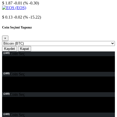
$ 1.87
-0.01 (% -0.30)
EOS
$ 0.13
-0.02 (% -15.22)
Coin Seçimi Yapınız
×
Kaydet
Kapat
(24H)
Coin Seç
(24H)
Coin Seç
(24H)
Coin Seç
(24H)
Coin Seç