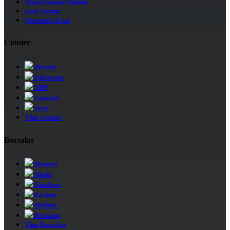
Artan Azalan Endeksi
Coin Yorum
Otomatik Al sat
Coinler
Bitcoin
Ethereum
XRP
Litecoin
Tron
Tüm Coinler
Borsalar
Binance
Huobi
Coinbase
Kraken
Bitfinex
Bitstamp
Tüm Borsalar