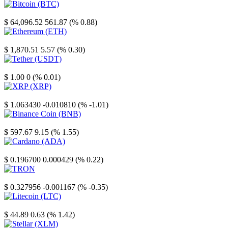
Bitcoin
$ 64,096.52
561.87 (% 0.88)
Ethereum
$ 1,870.51
5.57 (% 0.30)
Tether
$ 1.00
0 (% 0.01)
XRP
$ 1.063430
-0.010810 (% -1.01)
Binance Coin
$ 597.67
9.15 (% 1.55)
Cardano
$ 0.196700
0.000429 (% 0.22)
TRON
$ 0.327956
-0.001167 (% -0.35)
Litecoin
$ 44.89
0.63 (% 1.42)