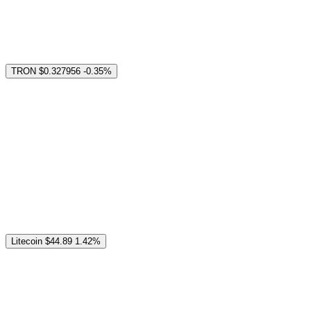
TRON
$0.327956
-0.35%
Litecoin
$44.89
1.42%