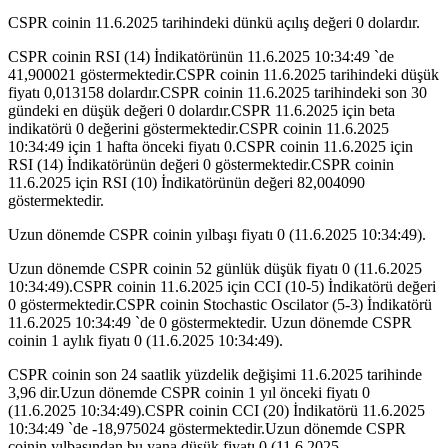
CSPR coinin 11.6.2025 tarihindeki dünkü açılış değeri 0 dolardır.
CSPR coinin RSI (14) İndikatörünün 11.6.2025 10:34:49 `de
41,900021 göstermektedir.CSPR coinin 11.6.2025 tarihindeki düşük
fiyatı 0,013158 dolardır.CSPR coinin 11.6.2025 tarihindeki son 30
gündeki en düşük değeri 0 dolardır.CSPR 11.6.2025 için beta
indikatörü 0 değerini göstermektedir.CSPR coinin 11.6.2025
10:34:49 için 1 hafta önceki fiyatı 0.CSPR coinin 11.6.2025 için
RSI (14) İndikatörünün değeri 0 göstermektedir.CSPR coinin
11.6.2025 için RSI (10) İndikatörünün değeri 82,004090
göstermektedir.
Uzun dönemde CSPR coinin yılbaşı fiyatı 0 (11.6.2025 10:34:49).
Uzun dönemde CSPR coinin 52 günlük düşük fiyatı 0 (11.6.2025
10:34:49).CSPR coinin 11.6.2025 için CCI (10-5) İndikatörü değeri
0 göstermektedir.CSPR coinin Stochastic Oscilator (5-3) İndikatörü
11.6.2025 10:34:49 `de 0 göstermektedir. Uzun dönemde CSPR
coinin 1 aylık fiyatı 0 (11.6.2025 10:34:49).
CSPR coinin son 24 saatlik yüzdelik değişimi 11.6.2025 tarihinde
3,96 dir.Uzun dönemde CSPR coinin 1 yıl önceki fiyatı 0
(11.6.2025 10:34:49).CSPR coinin CCI (20) İndikatörü 11.6.2025
10:34:49 `de -18,975024 göstermektedir.Uzun dönemde CSPR
coinin yılbaşından bu yana düşük fiyatı 0 (11.6.2025