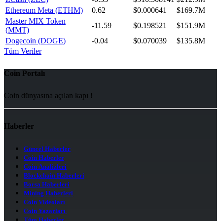
Ethereum Meta (ETHM)
0.62
$0.000641
$169.7M
Master MIX Token
-11.59
$0.198521
$151.9M
(MMT)
Dogecoin (DOGE)
-0.04
$0.070039
$135.8M
Tüm Veriler
Coin Portalı
Coin dünyasına açılan kapı !
Haberler
Güncel Haberler
Coin Haberler
Coin Analizleri
Blockchain Haberleri
Borsa Haberleri
Mining Haberleri
Coin Videoları
Coin Yazarları
Tüm Haberler