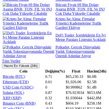
Bitcoin Fiyatı 69 Bin Doları
Aşarsa BNB, TON, FIL Ve INJ
Çok Daha Yükseğe Çıkabilir
Kripto İşe Alma: Firmalar
Yönetici Kademelerine Trafik
Gazileri Ekliyor
DeFi Trader, İçerdekilerin En İyi
Meme Paraları Listesini Açıkladı
Polkadot, Gerçek Dünyadaki
Varlık Tokenizasyonunda
Önemli Adımlar Atıyor
Tüm Veriler
Hacmi En Yüksek (24h)
Coin
Değişim(%)
Fiyat
Hacim(24h)
Bitcoin (BTC)
0.71
$65,230.33
$6.0B
Ethereum (ETH)
0.61
$1,926.06
$2.5B
USD Coin (USDC)
0
$0.999862
$1.4B
Solana (SOL)
0.87
$76.923034
$653.6M
XRP (XRP)
0.32
$1.036044
$442.8M
Binance Coin (BNB)
0.43
$604.19
$258.1M
ZCash (ZEC)
-0.33
$510.508141
$212.9M