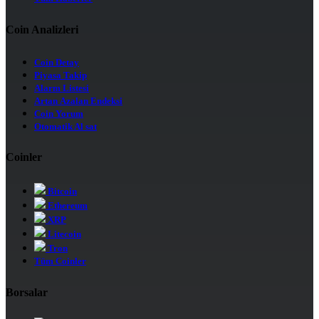
Coin Analizleri
Coin Detay
Piyasa Takip
Alarm Listesi
Artan Azalan Endeksi
Coin Yorum
Otomatik Al sat
Coinler
Bitcoin
Ethereum
XRP
Litecoin
Tron
Tüm Coinler
Borsalar