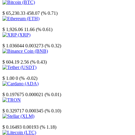
Bitcoin
$ 65,230.33
458.07 (% 0.71)
Ethereum
$ 1,926.06
11.66 (% 0.61)
XRP
$ 1.036044
0.003273 (% 0.32)
Binance Coin
$ 604.19
2.56 (% 0.43)
Tether
$ 1.00
0 (% -0.02)
Cardano
$ 0.197675
0.000021 (% 0.01)
TRON
$ 0.329717
0.000345 (% 0.10)
Stellar
$ 0.16493
0.00193 (% 1.18)