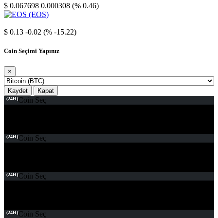
$ 0.067698
0.000308 (% 0.46)
EOS
$ 0.13
-0.02 (% -15.22)
Coin Seçimi Yapınız
×
Kaydet
Kapat
(24H)
Coin Seç
(24H)
Coin Seç
(24H)
Coin Seç
(24H)
Coin Seç