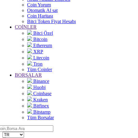
Coin Yorum
Otomatik Al sat
Coin Haritası
Bitci Token Fiyat Hesabı
COİNLER
Bitci Özel
Bitcoin
Ethereum
XRP
Litecoin
Tron
Tüm Coinler
BORSALAR
Binance
Huobi
Coinbase
Kraken
Bitfinex
Bitstamp
Tüm Borsalar