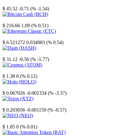
Litecoin
$ 45.52
-0.71 (% -1.54)
Bitcoin Cash
$ 216.66
1.09 (% 0.51)
Ethereum Classic
$ 6.521272
0.034983 (% 0.54)
Dash
$ 31.12
-0.56 (% -1.77)
Cosmos
$ 1.38
0 (% 0.12)
Holo
$ 0.067026
-0.002334 (% -3.37)
Tezos
$ 0.203056
-0.001159 (% -0.57)
NEO
$ 1.85
0 (% 0.01)
Basic Attention Token