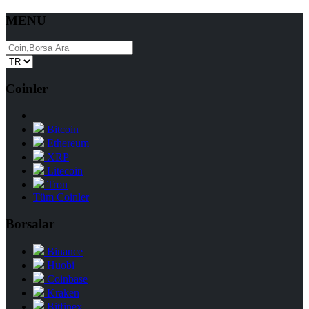
MENU
Coinler
Bitcoin
Ethereum
XRP
Litecoin
Tron
Tüm Coinler
Borsalar
Binance
Huobi
Coinbase
Kraken
Bitfinex