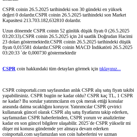
CSPR coinin 26.5.2025 tarihindeki son 30 gündeki en yüksek
değeri 0 dolardır.CSPR coinin 26.5.2025 tarihindeki son Market
Kapasitesi 213.703.182,632810 dolardır.
Uzun dönemde CSPR coinin 52 günlük düşük fiyatı 0 (26.5.2025
03:20:33).CSPR coinin 26.5.2025 için 24 saatlik Doğrudan Hacimi
23 doları göstermektedir.CSPR coinin 26.5.2025 tarihindeki düşük
fiyatı 0,015581 dolardır.CSPR coinin MACD İndikatörü 26.5.2025
03:20:33 `de 0,000730 göstermektedir
CSPR
coin hakkındaki tüm detayları görmek için
tıklayınız...
CSPR coinportali.com sayfasından anlık CSPR alış satış fiyatı takibi
yapabilirsiniz. CSPR bugün ne kadar oldu? CSPR kaç TL, 1 CSPR
ne kadar? Bu sorular yatırımcıların en çok merak ettiği konular
arasında daima sıcaklığını koruyor. Yatırımcılar CSPR çevirici
kullanarak güncel olarak CSPR alış satış fiyatlarını takip ederken,
sayfamızdan CSPR haberlerinden, CSPR yorum ve analizlerine
kadar en son güncel bilgilere ulaşabilir. 2025`de CSPR yükselir mi
düşer mi konusu gündemde yer almaya devam ederken
coinportali.com sayfamızdan son coin haberlerini ve uzman