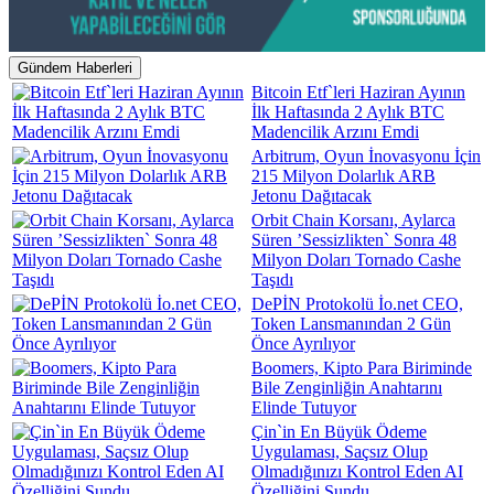
Gündem Haberleri
Bitcoin Etf`leri Haziran Ayının
İlk Haftasında 2 Aylık BTC
Madencilik Arzını Emdi
Arbitrum, Oyun İnovasyonu İçin
215 Milyon Dolarlık ARB
Jetonu Dağıtacak
Orbit Chain Korsanı, Aylarca
Süren ’Sessizlikten` Sonra 48
Milyon Doları Tornado Cashe
Taşıdı
DePİN Protokolü İo.net CEO,
Token Lansmanından 2 Gün
Önce Ayrılıyor
Boomers, Kipto Para Biriminde
Bile Zenginliğin Anahtarını
Elinde Tutuyor
Çin`in En Büyük Ödeme
Uygulaması, Saçsız Olup
Olmadığınızı Kontrol Eden AI
Özelliğini Sundu