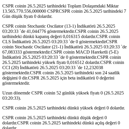
CSPR coinin 26.5.2025 tarihindeki Toplam Dolaşımdaki Miktar
13.565.770.556,000000 CSPRCSPR coinin 26.5.2025 tarihindeki 7
Gün düşük fiyatı 0 dolardır.
CSPR coinin Stochastic Oscilator (13-1) İndikatörü 26.5.2025
03:20:33 `de 41,044776 göstermektedir.CSPR coinin 26.5.2025
tarihindeki dünkü kapanış değeri 0,016315 dolardır.CSPR coinin
CLS İndikatörü 26.5.2025 03:20:33 `de 0 göstermektedirCSPR
coinin Stochastic Oscilator (21-1) İndikatörü 26.5.2025 03:20:33 `de
67,083333 göstermektedir.CSPR coinin MACD Hareketli (5-E)
İndikatörü 26.5.2025 03:20:33 `de 0 göstermektedir.CSPR coinin
26.5.2025 tarihindeki yüksek fiyatı 0,016512 dolardır.CSPR coinin
CCI (20) İndikatörü 26.5.2025 03:20:33 `de 12,232038
göstermektedir.CSPR coinin 26.5.2025 tarihindeki son 24 saatlik
değişimi 0 dir.CSPR 26.5.2025 için beta indikatörü 0 değerini
göstermektedir.
Uzun dönemde CSPR coinin 52 günlük yüksek fiyatı 0 (26.5.2025
03:20:33).
CSPR coinin 26.5.2025 tarihindeki dünkü yüksek değeri 0 dolardır.
CSPR coinin 26.5.2025 tarihindeki dünkü düşük değeri 0
dolardır.CSPR coinin 26.5.2025 tarihindeki dünkü açılış değeri 0
dolardır.