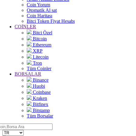
Coin Yorum
Otomatik Al sat
Coin Haritası
Bitci Token Fiyat Hesabı
COİNLER
Bitci Özel
Bitcoin
Ethereum
XRP
Litecoin
Tron
Tüm Coinler
BORSALAR
Binance
Huobi
Coinbase
Kraken
Bitfinex
Bitstamp
Tüm Borsalar