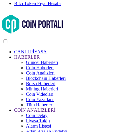
Bitci Token Fiyat Hesabı
CANLI PİYASA
HABERLER
Güncel Haberleri
Coin Haberleri
Coin Analizleri
Blockchain Haberleri
Borsa Haberleri
Mining Haberleri
Coin Videoları
Coin Yazarları
Tüm Haberler
COİN ANALİZLERİ
Coin Detay
Piyasa Takip
Alarm Listesi
Artan Azalan Endeksi