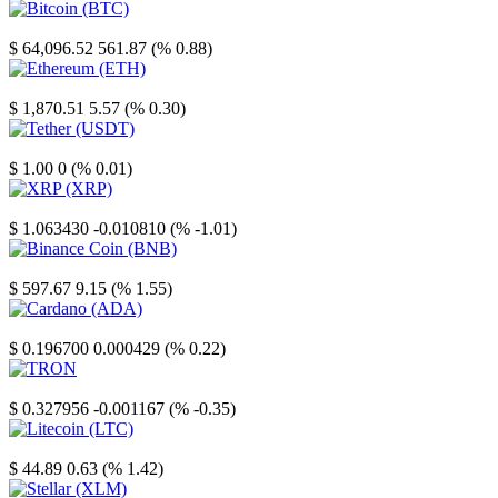
Bitcoin
$ 64,096.52
561.87 (% 0.88)
Ethereum
$ 1,870.51
5.57 (% 0.30)
Tether
$ 1.00
0 (% 0.01)
XRP
$ 1.063430
-0.010810 (% -1.01)
Binance Coin
$ 597.67
9.15 (% 1.55)
Cardano
$ 0.196700
0.000429 (% 0.22)
TRON
$ 0.327956
-0.001167 (% -0.35)
Litecoin
$ 44.89
0.63 (% 1.42)