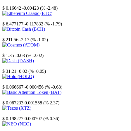
Stellar
$ 0.16642
-0.00423 (% -2.48)
Ethereum Classic
$ 6.477177
-0.117832 (% -1.79)
Bitcoin Cash
$ 211.56
-2.17 (% -1.02)
Cosmos
$ 1.35
-0.03 (% -2.02)
Dash
$ 31.21
-0.02 (% -0.05)
Holo
$ 0.066667
-0.000456 (% -0.68)
Basic Attention Token
$ 0.067233
0.001558 (% 2.37)
Tezos
$ 0.198277
0.000707 (% 0.36)
NEO