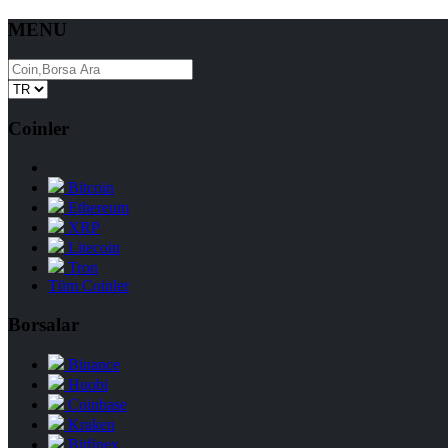
MENU
Coinler
Bitcoin
Ethereum
XRP
Litecoin
Tron
Tüm Coinler
Borsalar
Binance
Huobi
Coinbase
Kraken
Bitfinex