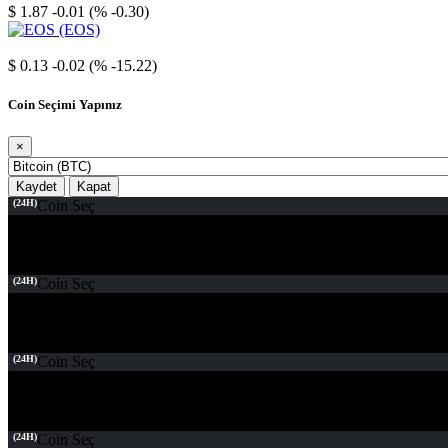
$ 1.87
-0.01 (% -0.30)
EOS
$ 0.13
-0.02 (% -15.22)
Coin Seçimi Yapınız
×
Kaydet
Kapat
(24H)
Coin Seç
(24H)
Coin Seç
(24H)
Coin Seç
(24H)
Coin Seç