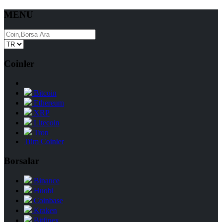
MENU
Coinler
Bitcoin
Ethereum
XRP
Litecoin
Tron
Tüm Coinler
Borsalar
Binance
Huobi
Coinbase
Kraken
Bitfinex