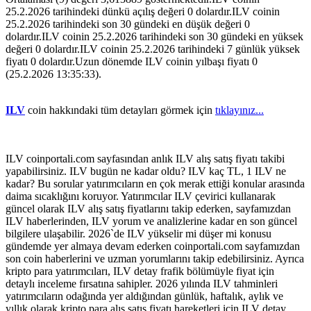
25.2.2026 tarihindeki dünkü açılış değeri 0 dolardır.ILV coinin
25.2.2026 tarihindeki son 30 gündeki en düşük değeri 0
dolardır.ILV coinin 25.2.2026 tarihindeki son 30 gündeki en yüksek
değeri 0 dolardır.ILV coinin 25.2.2026 tarihindeki 7 günlük yüksek
fiyatı 0 dolardır.Uzun dönemde ILV coinin yılbaşı fiyatı 0
(25.2.2026 13:35:33).
ILV
coin hakkındaki tüm detayları görmek için
tıklayınız...
ILV coinportali.com sayfasından anlık ILV alış satış fiyatı takibi
yapabilirsiniz. ILV bugün ne kadar oldu? ILV kaç TL, 1 ILV ne
kadar? Bu sorular yatırımcıların en çok merak ettiği konular arasında
daima sıcaklığını koruyor. Yatırımcılar ILV çevirici kullanarak
güncel olarak ILV alış satış fiyatlarını takip ederken, sayfamızdan
ILV haberlerinden, ILV yorum ve analizlerine kadar en son güncel
bilgilere ulaşabilir. 2026`de ILV yükselir mi düşer mi konusu
gündemde yer almaya devam ederken coinportali.com sayfamızdan
son coin haberlerini ve uzman yorumlarını takip edebilirsiniz. Ayrıca
kripto para yatırımcıları, ILV detay frafik bölümüyle fiyat için
detaylı inceleme fırsatına sahipler. 2026 yılında ILV tahminleri
yatırımcıların odağında yer aldığından günlük, haftalık, aylık ve
yıllık olarak kripto para alış satış fiyatı hareketleri için ILV detay