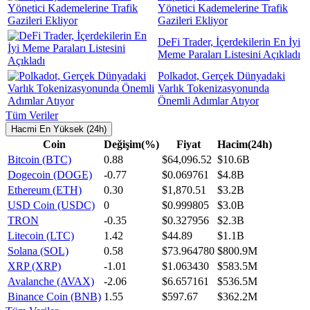
Yönetici Kademelerine Trafik
Gazileri Ekliyor
DeFi Trader, İçerdekilerin En İyi
Meme Paraları Listesini Açıkladı
Polkadot, Gerçek Dünyadaki
Varlık Tokenizasyonunda
Önemli Adımlar Atıyor
Tüm Veriler
Hacmi En Yüksek (24h)
Coin
Değişim(%)
Fiyat
Hacim(24h)
Bitcoin (BTC)
0.88
$64,096.52
$10.6B
Dogecoin (DOGE)
-0.77
$0.069761
$4.8B
Ethereum (ETH)
0.30
$1,870.51
$3.2B
USD Coin (USDC)
0
$0.999805
$3.0B
TRON
-0.35
$0.327956
$2.3B
Litecoin (LTC)
1.42
$44.89
$1.1B
Solana (SOL)
0.58
$73.964780
$800.9M
XRP (XRP)
-1.01
$1.063430
$583.5M
Avalanche (AVAX)
-2.06
$6.657161
$536.5M
Binance Coin (BNB)
1.55
$597.67
$362.2M