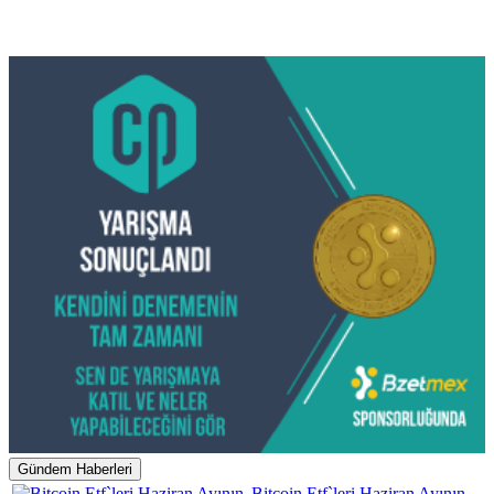
Gündem Haberleri
Bitcoin Etf`leri Haziran Ayının