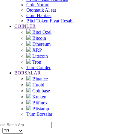
Coin Yorum
Otomatik Al sat
Coin Haritası
Bitci Token Fiyat Hesabı
COİNLER
Bitci Özel
Bitcoin
Ethereum
XRP
Litecoin
Tron
Tüm Coinler
BORSALAR
Binance
Huobi
Coinbase
Kraken
Bitfinex
Bitstamp
Tüm Borsalar