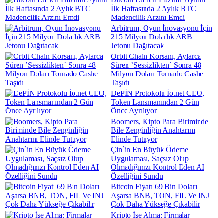
İlk Haftasında 2 Aylık BTC
Madencilik Arzını Emdi
Arbitrum, Oyun İnovasyonu İçin
215 Milyon Dolarlık ARB
Jetonu Dağıtacak
Orbit Chain Korsanı, Aylarca
Süren ’Sessizlikten` Sonra 48
Milyon Doları Tornado Cashe
Taşıdı
DePİN Protokolü İo.net CEO,
Token Lansmanından 2 Gün
Önce Ayrılıyor
Boomers, Kipto Para Biriminde
Bile Zenginliğin Anahtarını
Elinde Tutuyor
Çin`in En Büyük Ödeme
Uygulaması, Saçsız Olup
Olmadığınızı Kontrol Eden AI
Özelliğini Sundu
Bitcoin Fiyatı 69 Bin Doları
Aşarsa BNB, TON, FIL Ve INJ
Çok Daha Yükseğe Çıkabilir
Kripto İşe Alma: Firmalar