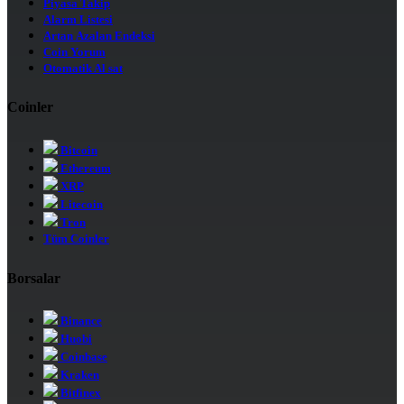
Piyasa Takip
Alarm Listesi
Artan Azalan Endeksi
Coin Yorum
Otomatik Al sat
Coinler
Bitcoin
Ethereum
XRP
Litecoin
Tron
Tüm Coinler
Borsalar
Binance
Huobi
Coinbase
Kraken
Bitfinex