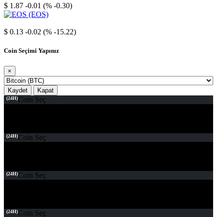
$ 1.87
-0.01 (% -0.30)
EOS
$ 0.13
-0.02 (% -15.22)
Coin Seçimi Yapınız
×
Kaydet
Kapat
(24H)
Coin Seç
(24H)
Coin Seç
(24H)
Coin Seç
(24H)
Coin Seç