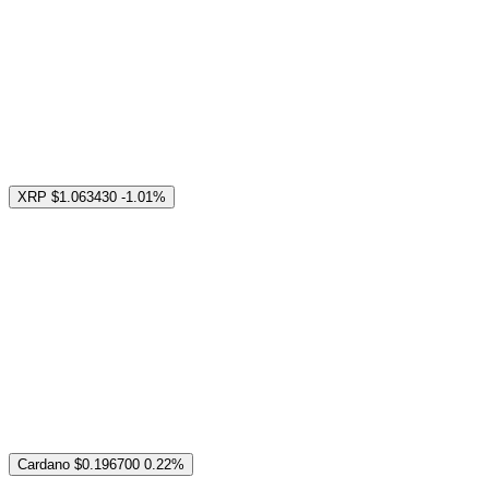
XRP
$1.063430
-1.01%
Cardano
$0.196700
0.22%