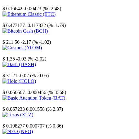
Stellar
$ 0.16642
-0.00423 (% -2.48)
Ethereum Classic
$ 6.477177
-0.117832 (% -1.79)
Bitcoin Cash
$ 211.56
-2.17 (% -1.02)
Cosmos
$ 1.35
-0.03 (% -2.02)
Dash
$ 31.21
-0.02 (% -0.05)
Holo
$ 0.066667
-0.000456 (% -0.68)
Basic Attention Token
$ 0.067233
0.001558 (% 2.37)
Tezos
$ 0.198277
0.000707 (% 0.36)
NEO