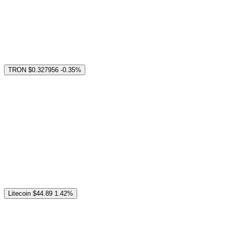
TRON
$0.327956
-0.35%
Litecoin
$44.89
1.42%