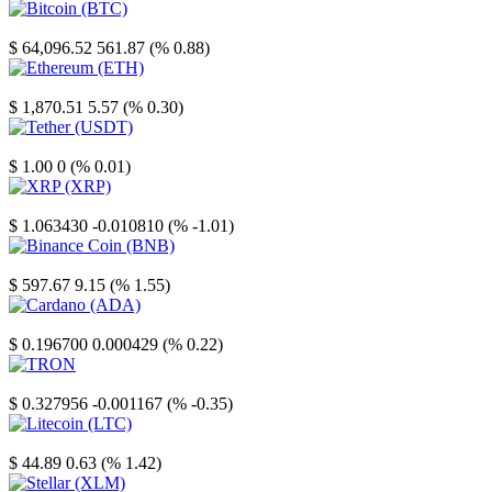
Bitcoin
$ 64,096.52
561.87 (% 0.88)
Ethereum
$ 1,870.51
5.57 (% 0.30)
Tether
$ 1.00
0 (% 0.01)
XRP
$ 1.063430
-0.010810 (% -1.01)
Binance Coin
$ 597.67
9.15 (% 1.55)
Cardano
$ 0.196700
0.000429 (% 0.22)
TRON
$ 0.327956
-0.001167 (% -0.35)
Litecoin
$ 44.89
0.63 (% 1.42)