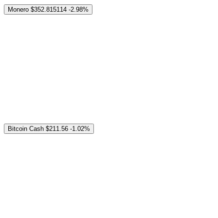
Monero
$352.815114
-2.98%
Bitcoin Cash
$211.56
-1.02%