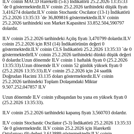
ILV coinin MACD Hareketli (5-E) İndikatörü 25.2.2026 13:35:33
`de 0 göstermektedir.ILV coinin 25.2.2026 tarihindeki düşük fiyatı
3,416274 dolardır.ILV coinin Stochastic Oscilator (13-1) İndikatörü
25.2.2026 13:35:33 `de 36,809816 göstermektedir.ILV coinin
25.2.2026 tarihindeki son Market Kapasitesi 33.852.504,590797
dolardır.
ILV coinin 25.2.2026 tarihindeki Açılış fiyatı 3,470799 dolardır.ILV
coinin 25.2.2026 için RSI (14) İndikatörünün değeri 0
göstermektedir.ILV coinin CLS İndikatörü 25.2.2026 13:35:33 `de 0
göstermektedirILV coinin 25.2.2026 tarihindeki dünkü düşük değeri
0 dolardır.Uzun dönemde ILV coinin 1 haftalık fiyatı 0 (25.2.2026
13:35:33).Uzun dönemde ILV coinin 52 günlük yüksek fiyatı 0
(25.2.2026 13:35:33).ILV coinin 25.2.2026 için 24 saatlik
Doğrudan Hacimi 33.135 doları göstermektedir.ILV coinin
25.2.2026 tarihindeki Toplam Dolaşımdaki Miktar
9.507.252,047857 ILV
Uzun dönemde ILV coinin yılbaşından bu yana en yüksek fiyatı 0
(25.2.2026 13:35:33).
ILV coinin 25.2.2026 tarihindeki kapanış fiyatı 3,560703 dolardır.
ILV coinin Stochastic Oscilator (5-3) İndikatörü 25.2.2026 13:35:33
`de 0 göstermektedir. ILV coinin 25.2.2026 için Hareketli
Ortalaması (9) değeri 3,613889 göstermektedir.ILV coinin