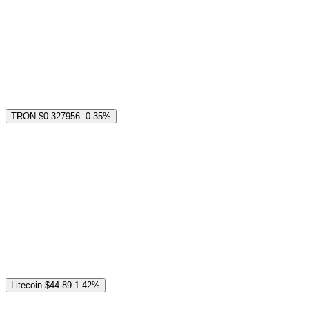
TRON
$0.327956
-0.35%
Litecoin
$44.89
1.42%