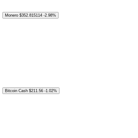
Monero
$352.815114
-2.98%
Bitcoin Cash
$211.56
-1.02%