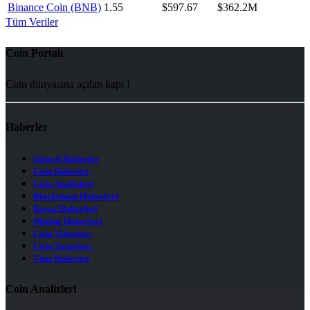
Binance Coin (BNB)
1.55
$597.67
$362.2M
Tüm Veriler
Coin Portalı
Coin dünyasına açılan kapı !
Haberler
Güncel Haberler
Coin Haberler
Coin Analizleri
Blockchain Haberleri
Borsa Haberleri
Mining Haberleri
Coin Videoları
Coin Yazarları
Tüm Haberler
Coin Analizleri