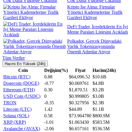
Çok Daha Yükseğe Çıkabilir
Kripto İşe Alma: Firmalar
Yönetici Kademelerine Trafik
Gazileri Ekliyor
DeFi Trader, İçerdekilerin En İyi
Meme Paraları Listesini Açıkladı
Polkadot, Gerçek Dünyadaki
Varlık Tokenizasyonunda
Önemli Adımlar Atıyor
Tüm Veriler
Hacmi En Yüksek (24h)
Coin
Değişim(%)
Fiyat
Hacim(24h)
Bitcoin (BTC)
0.88
$64,096.52
$10.6B
Dogecoin (DOGE)
-0.77
$0.069761
$4.8B
Ethereum (ETH)
0.30
$1,870.51
$3.2B
USD Coin (USDC)
0
$0.999805
$3.0B
TRON
-0.35
$0.327956
$2.3B
Litecoin (LTC)
1.42
$44.89
$1.1B
Solana (SOL)
0.58
$73.964780
$800.9M
XRP (XRP)
-1.01
$1.063430
$583.5M
Avalanche (AVAX)
-2.06
$6.657161
$536.5M