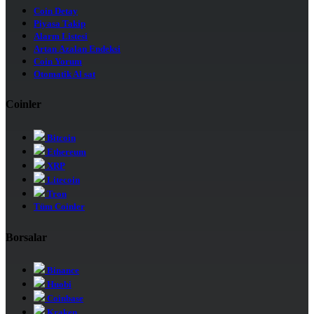
Coin Detay
Piyasa Takip
Alarm Listesi
Artan Azalan Endeksi
Coin Yorum
Otomatik Al sat
Coinler
Bitcoin
Ethereum
XRP
Litecoin
Tron
Tüm Coinler
Borsalar
Binance
Huobi
Coinbase
Kraken