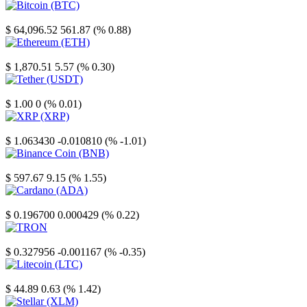
Bitcoin
$ 64,096.52
561.87 (% 0.88)
Ethereum
$ 1,870.51
5.57 (% 0.30)
Tether
$ 1.00
0 (% 0.01)
XRP
$ 1.063430
-0.010810 (% -1.01)
Binance Coin
$ 597.67
9.15 (% 1.55)
Cardano
$ 0.196700
0.000429 (% 0.22)
TRON
$ 0.327956
-0.001167 (% -0.35)
Litecoin
$ 44.89
0.63 (% 1.42)