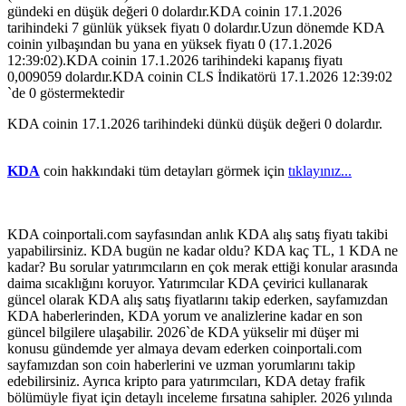
gündeki en düşük değeri 0 dolardır.KDA coinin 17.1.2026
tarihindeki 7 günlük yüksek fiyatı 0 dolardır.Uzun dönemde KDA
coinin yılbaşından bu yana en yüksek fiyatı 0 (17.1.2026
12:39:02).KDA coinin 17.1.2026 tarihindeki kapanış fiyatı
0,009059 dolardır.KDA coinin CLS İndikatörü 17.1.2026 12:39:02
`de 0 göstermektedir
KDA coinin 17.1.2026 tarihindeki dünkü düşük değeri 0 dolardır.
KDA
coin hakkındaki tüm detayları görmek için
tıklayınız...
KDA coinportali.com sayfasından anlık KDA alış satış fiyatı takibi
yapabilirsiniz. KDA bugün ne kadar oldu? KDA kaç TL, 1 KDA ne
kadar? Bu sorular yatırımcıların en çok merak ettiği konular arasında
daima sıcaklığını koruyor. Yatırımcılar KDA çevirici kullanarak
güncel olarak KDA alış satış fiyatlarını takip ederken, sayfamızdan
KDA haberlerinden, KDA yorum ve analizlerine kadar en son
güncel bilgilere ulaşabilir. 2026`de KDA yükselir mi düşer mi
konusu gündemde yer almaya devam ederken coinportali.com
sayfamızdan son coin haberlerini ve uzman yorumlarını takip
edebilirsiniz. Ayrıca kripto para yatırımcıları, KDA detay frafik
bölümüyle fiyat için detaylı inceleme fırsatına sahipler. 2026 yılında