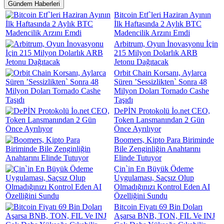
Gündem Haberleri
Bitcoin Etf`leri Haziran Ayının
İlk Haftasında 2 Aylık BTC
Madencilik Arzını Emdi
Arbitrum, Oyun İnovasyonu İçin
215 Milyon Dolarlık ARB
Jetonu Dağıtacak
Orbit Chain Korsanı, Aylarca
Süren ’Sessizlikten` Sonra 48
Milyon Doları Tornado Cashe
Taşıdı
DePİN Protokolü İo.net CEO,
Token Lansmanından 2 Gün
Önce Ayrılıyor
Boomers, Kipto Para Biriminde
Bile Zenginliğin Anahtarını
Elinde Tutuyor
Çin`in En Büyük Ödeme
Uygulaması, Saçsız Olup
Olmadığınızı Kontrol Eden AI
Özelliğini Sundu
Bitcoin Fiyatı 69 Bin Doları
Aşarsa BNB, TON, FIL Ve INJ