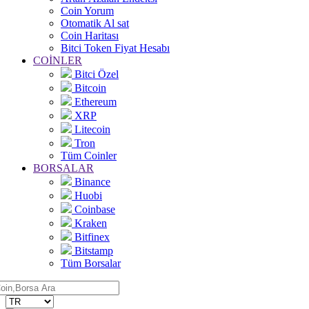
Coin Yorum
Otomatik Al sat
Coin Haritası
Bitci Token Fiyat Hesabı
COİNLER
Bitci Özel
Bitcoin
Ethereum
XRP
Litecoin
Tron
Tüm Coinler
BORSALAR
Binance
Huobi
Coinbase
Kraken
Bitfinex
Bitstamp
Tüm Borsalar