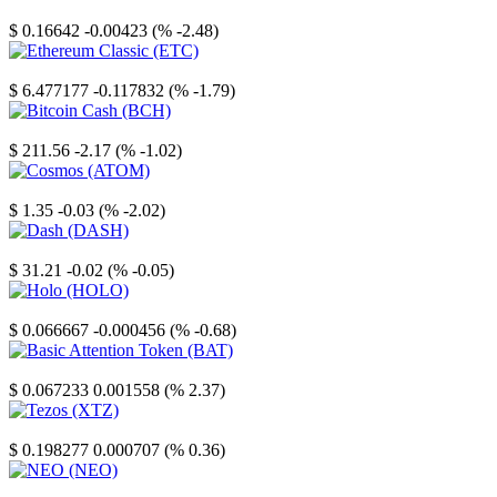
Stellar
$ 0.16642
-0.00423 (% -2.48)
Ethereum Classic
$ 6.477177
-0.117832 (% -1.79)
Bitcoin Cash
$ 211.56
-2.17 (% -1.02)
Cosmos
$ 1.35
-0.03 (% -2.02)
Dash
$ 31.21
-0.02 (% -0.05)
Holo
$ 0.066667
-0.000456 (% -0.68)
Basic Attention Token
$ 0.067233
0.001558 (% 2.37)
Tezos
$ 0.198277
0.000707 (% 0.36)
NEO