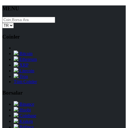
MENU
Coinler
Bitcoin
Ethereum
XRP
Litecoin
Tron
Tüm Coinler
Borsalar
Binance
Huobi
Coinbase
Kraken
Bitfinex