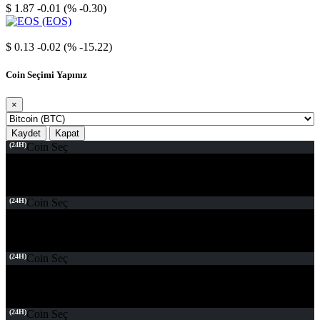
$ 1.87
-0.01 (% -0.30)
EOS
$ 0.13
-0.02 (% -15.22)
Coin Seçimi Yapınız
×
Kaydet
Kapat
(24H)
Coin Seç
(24H)
Coin Seç
(24H)
Coin Seç
(24H)
Coin Seç