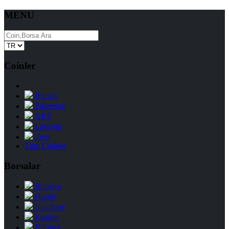
MENU
Coinler
Bitcoin
Ethereum
XRP
Litecoin
Tron
Tüm Coinler
Borsalar
Binance
Huobi
Coinbase
Kraken
Bitfinex