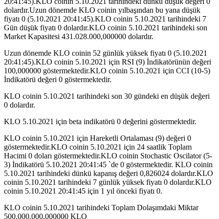
20:41:45).KLO coinin 5.10.2021 tarihindeki dünkü düşük değeri 0
dolardır.Uzun dönemde KLO coinin yılbaşından bu yana düşük
fiyatı 0 (5.10.2021 20:41:45).KLO coinin 5.10.2021 tarihindeki 7
Gün düşük fiyatı 0 dolardır.KLO coinin 5.10.2021 tarihindeki son
Market Kapasitesi 431.028.000,000000 dolardır.
Uzun dönemde KLO coinin 52 günlük yüksek fiyatı 0 (5.10.2021
20:41:45).KLO coinin 5.10.2021 için RSI (9) İndikatörünün değeri
100,000000 göstermektedir.KLO coinin 5.10.2021 için CCI (10-5)
İndikatörü değeri 0 göstermektedir.
KLO coinin 5.10.2021 tarihindeki son 30 gündeki en düşük değeri
0 dolardır.
KLO 5.10.2021 için beta indikatörü 0 değerini göstermektedir.
KLO coinin 5.10.2021 için Hareketli Ortalaması (9) değeri 0
göstermektedir.KLO coinin 5.10.2021 için 24 saatlik Toplam
Hacimi 0 doları göstermektedir.KLO coinin Stochastic Oscilator (5-
3) İndikatörü 5.10.2021 20:41:45 `de 0 göstermektedir. KLO coinin
5.10.2021 tarihindeki dünkü kapanış değeri 0,826024 dolardır.KLO
coinin 5.10.2021 tarihindeki 7 günlük yüksek fiyatı 0 dolardır.KLO
coinin 5.10.2021 20:41:45 için 1 yıl önceki fiyatı 0.
KLO coinin 5.10.2021 tarihindeki Toplam Dolaşımdaki Miktar
500.000.000,000000 KLO