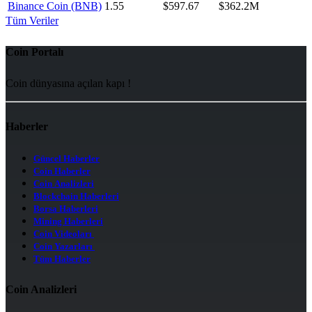
Binance Coin (BNB)
1.55
$597.67
$362.2M
Tüm Veriler
Coin Portalı
Coin dünyasına açılan kapı !
Haberler
Güncel Haberler
Coin Haberler
Coin Analizleri
Blockchain Haberleri
Borsa Haberleri
Mining Haberleri
Coin Videoları
Coin Yazarları
Tüm Haberler
Coin Analizleri