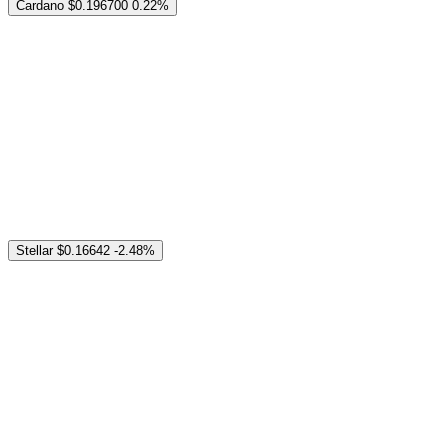
Cardano
$0.196700
0.22%
Stellar
$0.16642
-2.48%