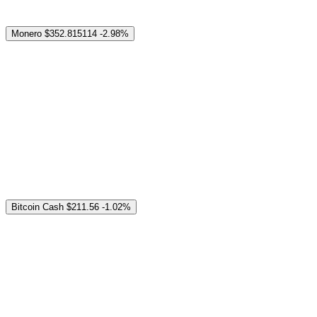
Monero
$352.815114
-2.98%
Bitcoin Cash
$211.56
-1.02%