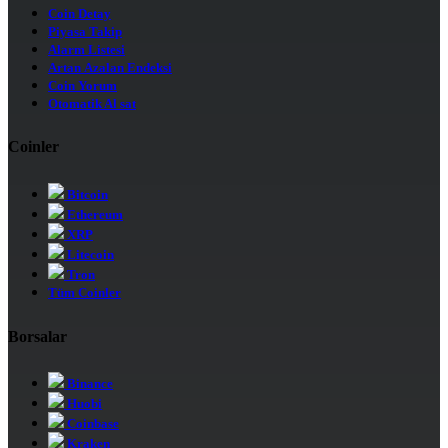
Coin Detay
Piyasa Takip
Alarm Listesi
Artan Azalan Endeksi
Coin Yorum
Otomatik Al sat
Coinler
Bitcoin
Ethereum
XRP
Litecoin
Tron
Tüm Coinler
Borsalar
Binance
Huobi
Coinbase
Kraken