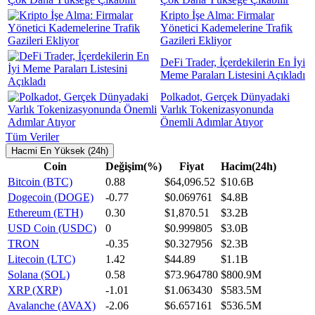
Kripto İşe Alma: Firmalar
Yönetici Kademelerine Trafik
Gazileri Ekliyor
DeFi Trader, İçerdekilerin En İyi
Meme Paraları Listesini Açıkladı
Polkadot, Gerçek Dünyadaki
Varlık Tokenizasyonunda
Önemli Adımlar Atıyor
Tüm Veriler
Hacmi En Yüksek (24h)
Coin
Değişim(%)
Fiyat
Hacim(24h)
Bitcoin (BTC)
0.88
$64,096.52
$10.6B
Dogecoin (DOGE)
-0.77
$0.069761
$4.8B
Ethereum (ETH)
0.30
$1,870.51
$3.2B
USD Coin (USDC)
0
$0.999805
$3.0B
TRON
-0.35
$0.327956
$2.3B
Litecoin (LTC)
1.42
$44.89
$1.1B
Solana (SOL)
0.58
$73.964780
$800.9M
XRP (XRP)
-1.01
$1.063430
$583.5M
Avalanche (AVAX)
-2.06
$6.657161
$536.5M