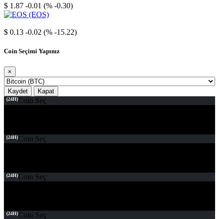
$ 1.87
-0.01 (% -0.30)
EOS
$ 0.13
-0.02 (% -15.22)
Coin Seçimi Yapınız
×
Kaydet
Kapat
(24H)
Coin Seç
(24H)
Coin Seç
(24H)
Coin Seç
(24H)
Coin Seç