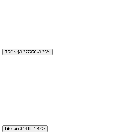
TRON
$0.327956
-0.35%
Litecoin
$44.89
1.42%