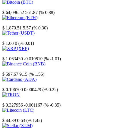
Bitcoin
$ 64,096.52
561.87 (% 0.88)
Ethereum
$ 1,870.51
5.57 (% 0.30)
Tether
$ 1.00
0 (% 0.01)
XRP
$ 1.063430
-0.010810 (% -1.01)
Binance Coin
$ 597.67
9.15 (% 1.55)
Cardano
$ 0.196700
0.000429 (% 0.22)
TRON
$ 0.327956
-0.001167 (% -0.35)
Litecoin
$ 44.89
0.63 (% 1.42)