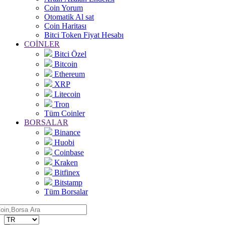
Coin Yorum
Otomatik Al sat
Coin Haritası
Bitci Token Fiyat Hesabı
COİNLER
Bitci Özel
Bitcoin
Ethereum
XRP
Litecoin
Tron
Tüm Coinler
BORSALAR
Binance
Huobi
Coinbase
Kraken
Bitfinex
Bitstamp
Tüm Borsalar