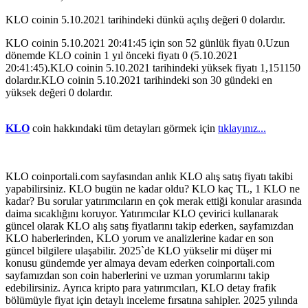
KLO coinin 5.10.2021 tarihindeki dünkü açılış değeri 0 dolardır.
KLO coinin 5.10.2021 20:41:45 için son 52 günlük fiyatı 0.Uzun
dönemde KLO coinin 1 yıl önceki fiyatı 0 (5.10.2021
20:41:45).KLO coinin 5.10.2021 tarihindeki yüksek fiyatı 1,151150
dolardır.KLO coinin 5.10.2021 tarihindeki son 30 gündeki en
yüksek değeri 0 dolardır.
KLO
coin hakkındaki tüm detayları görmek için
tıklayınız...
KLO coinportali.com sayfasından anlık KLO alış satış fiyatı takibi
yapabilirsiniz. KLO bugün ne kadar oldu? KLO kaç TL, 1 KLO ne
kadar? Bu sorular yatırımcıların en çok merak ettiği konular arasında
daima sıcaklığını koruyor. Yatırımcılar KLO çevirici kullanarak
güncel olarak KLO alış satış fiyatlarını takip ederken, sayfamızdan
KLO haberlerinden, KLO yorum ve analizlerine kadar en son
güncel bilgilere ulaşabilir. 2025`de KLO yükselir mi düşer mi
konusu gündemde yer almaya devam ederken coinportali.com
sayfamızdan son coin haberlerini ve uzman yorumlarını takip
edebilirsiniz. Ayrıca kripto para yatırımcıları, KLO detay frafik
bölümüyle fiyat için detaylı inceleme fırsatına sahipler. 2025 yılında