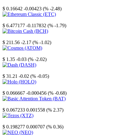
Stellar
$ 0.16642
-0.00423 (% -2.48)
Ethereum Classic
$ 6.477177
-0.117832 (% -1.79)
Bitcoin Cash
$ 211.56
-2.17 (% -1.02)
Cosmos
$ 1.35
-0.03 (% -2.02)
Dash
$ 31.21
-0.02 (% -0.05)
Holo
$ 0.066667
-0.000456 (% -0.68)
Basic Attention Token
$ 0.067233
0.001558 (% 2.37)
Tezos
$ 0.198277
0.000707 (% 0.36)
NEO