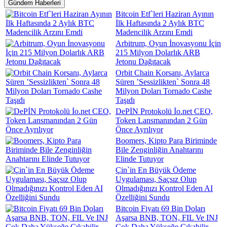
Gündem Haberleri
Bitcoin Etf`leri Haziran Ayının
İlk Haftasında 2 Aylık BTC
Madencilik Arzını Emdi
Arbitrum, Oyun İnovasyonu İçin
215 Milyon Dolarlık ARB
Jetonu Dağıtacak
Orbit Chain Korsanı, Aylarca
Süren ’Sessizlikten` Sonra 48
Milyon Doları Tornado Cashe
Taşıdı
DePİN Protokolü İo.net CEO,
Token Lansmanından 2 Gün
Önce Ayrılıyor
Boomers, Kipto Para Biriminde
Bile Zenginliğin Anahtarını
Elinde Tutuyor
Çin`in En Büyük Ödeme
Uygulaması, Saçsız Olup
Olmadığınızı Kontrol Eden AI
Özelliğini Sundu
Bitcoin Fiyatı 69 Bin Doları
Aşarsa BNB, TON, FIL Ve INJ
Çok Daha Yükseğe Çıkabilir