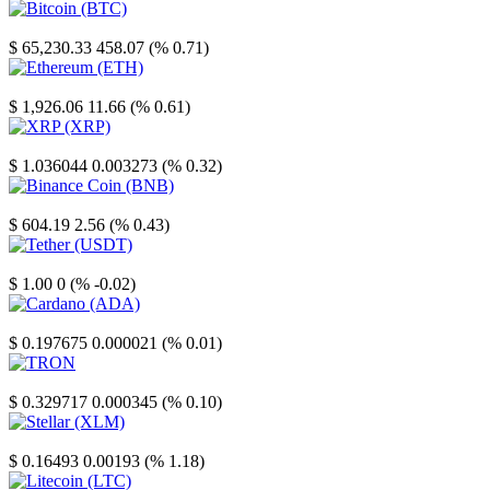
Bitcoin
$ 65,230.33
458.07 (% 0.71)
Ethereum
$ 1,926.06
11.66 (% 0.61)
XRP
$ 1.036044
0.003273 (% 0.32)
Binance Coin
$ 604.19
2.56 (% 0.43)
Tether
$ 1.00
0 (% -0.02)
Cardano
$ 0.197675
0.000021 (% 0.01)
TRON
$ 0.329717
0.000345 (% 0.10)
Stellar
$ 0.16493
0.00193 (% 1.18)