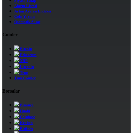
Piyasa Takip
Alarm Listesi
Artan Azalan Endeksi
Coin Yorum
Otomatik Al sat
Coinler
Bitcoin
Ethereum
XRP
Litecoin
Tron
Tüm Coinler
Borsalar
Binance
Huobi
Coinbase
Kraken
Bitfinex