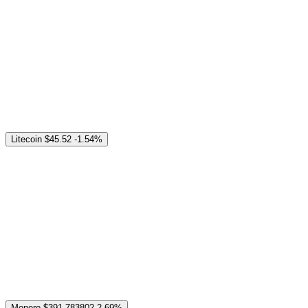
Litecoin
$45.52
-1.54%
Monero
$391.783802
2.69%