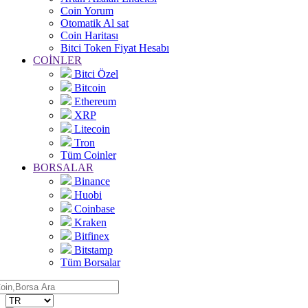
Coin Yorum
Otomatik Al sat
Coin Haritası
Bitci Token Fiyat Hesabı
COİNLER
Bitci Özel
Bitcoin
Ethereum
XRP
Litecoin
Tron
Tüm Coinler
BORSALAR
Binance
Huobi
Coinbase
Kraken
Bitfinex
Bitstamp
Tüm Borsalar