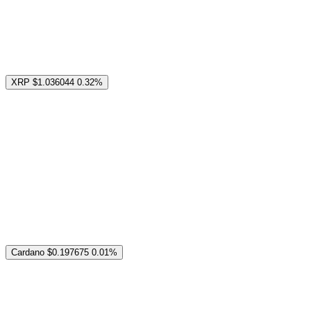
XRP
$1.036044
0.32%
Cardano
$0.197675
0.01%