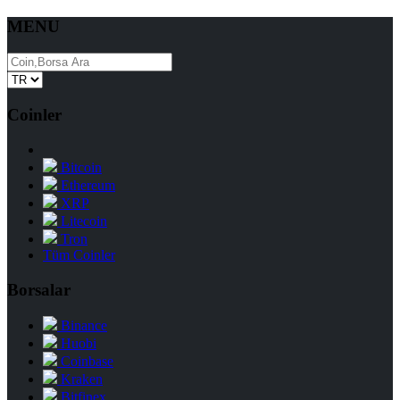
MENU
Coinler
Bitcoin
Ethereum
XRP
Litecoin
Tron
Tüm Coinler
Borsalar
Binance
Huobi
Coinbase
Kraken
Bitfinex