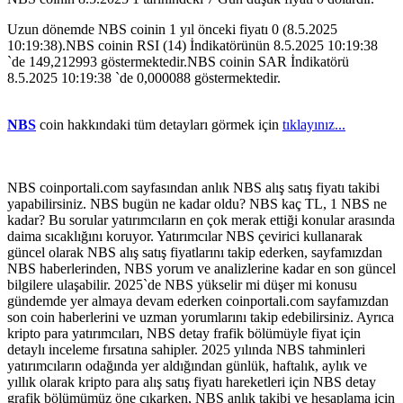
Uzun dönemde NBS coinin 1 yıl önceki fiyatı 0 (8.5.2025
10:19:38).NBS coinin RSI (14) İndikatörünün 8.5.2025 10:19:38
`de 149,212993 göstermektedir.NBS coinin SAR İndikatörü
8.5.2025 10:19:38 `de 0,000088 göstermektedir.
NBS
coin hakkındaki tüm detayları görmek için
tıklayınız...
NBS coinportali.com sayfasından anlık NBS alış satış fiyatı takibi
yapabilirsiniz. NBS bugün ne kadar oldu? NBS kaç TL, 1 NBS ne
kadar? Bu sorular yatırımcıların en çok merak ettiği konular arasında
daima sıcaklığını koruyor. Yatırımcılar NBS çevirici kullanarak
güncel olarak NBS alış satış fiyatlarını takip ederken, sayfamızdan
NBS haberlerinden, NBS yorum ve analizlerine kadar en son güncel
bilgilere ulaşabilir. 2025`de NBS yükselir mi düşer mi konusu
gündemde yer almaya devam ederken coinportali.com sayfamızdan
son coin haberlerini ve uzman yorumlarını takip edebilirsiniz. Ayrıca
kripto para yatırımcıları, NBS detay frafik bölümüyle fiyat için
detaylı inceleme fırsatına sahipler. 2025 yılında NBS tahminleri
yatırımcıların odağında yer aldığından günlük, haftalık, aylık ve
yıllık olarak kripto para alış satış fiyatı hareketleri için NBS detay
grafik bölümümüz öne çıkarken, NBS anlık takibi ve hesaplama için