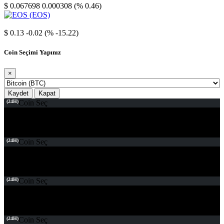
$ 0.067698
0.000308 (% 0.46)
EOS
$ 0.13
-0.02 (% -15.22)
Coin Seçimi Yapınız
×
Kaydet
Kapat
(24H)
Coin Seç
(24H)
Coin Seç
(24H)
Coin Seç
(24H)
Coin Seç