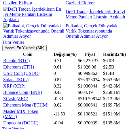
Gazileri Ekliyor
DeFi Trader, İçerdekilerin En İyi
Meme Paraları Listesini Açıkladı
Polkadot, Gerçek Dünyadaki
Varlık Tokenizasyonunda
Önemli Adımlar Atıyor
Tüm Veriler
Hacmi En Yüksek (24h)
Coin
Değişim(%)
Fiyat
Hacim(24h)
Bitcoin (BTC)
0.71
$65,230.33
$6.0B
Ethereum (ETH)
0.61
$1,926.06
$2.5B
USD Coin (USDC)
0
$0.999862
$1.4B
Solana (SOL)
0.87
$76.923034
$653.6M
XRP (XRP)
0.32
$1.036044
$442.8M
Binance Coin (BNB)
0.43
$604.19
$258.1M
ZCash (ZEC)
-0.33
$510.508141
$212.9M
Ethereum Meta (ETHM)
0.62
$0.000641
$169.7M
Master MIX Token
-11.59
$0.198521
$151.9M
(MMT)
Dogecoin (DOGE)
-0.04
$0.070039
$135.8M
Tüm Veriler