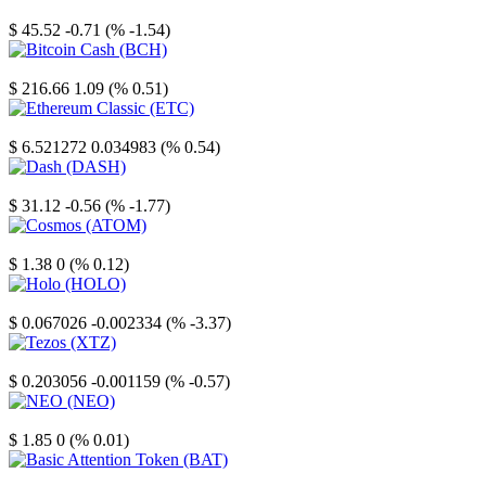
Litecoin
$ 45.52
-0.71 (% -1.54)
Bitcoin Cash
$ 216.66
1.09 (% 0.51)
Ethereum Classic
$ 6.521272
0.034983 (% 0.54)
Dash
$ 31.12
-0.56 (% -1.77)
Cosmos
$ 1.38
0 (% 0.12)
Holo
$ 0.067026
-0.002334 (% -3.37)
Tezos
$ 0.203056
-0.001159 (% -0.57)
NEO
$ 1.85
0 (% 0.01)
Basic Attention Token