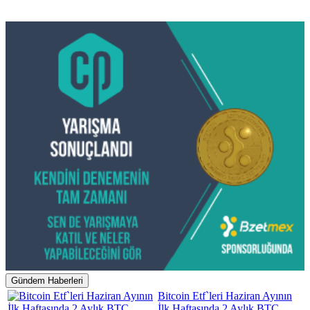
Gündem Haberleri
Bitcoin Etf`leri Haziran Ayının
İlk Haftasında 2 Aylık BTC