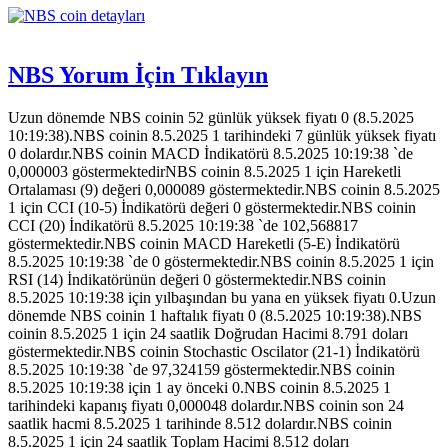
NBS Yorum İçin Tıklayın
Uzun dönemde NBS coinin 52 günlük yüksek fiyatı 0 (8.5.2025
10:19:38).NBS coinin 8.5.2025 1 tarihindeki 7 günlük yüksek fiyatı
0 dolardır.NBS coinin MACD İndikatörü 8.5.2025 10:19:38 `de
0,000003 göstermektedirNBS coinin 8.5.2025 1 için Hareketli
Ortalaması (9) değeri 0,000089 göstermektedir.NBS coinin 8.5.2025
1 için CCI (10-5) İndikatörü değeri 0 göstermektedir.NBS coinin
CCI (20) İndikatörü 8.5.2025 10:19:38 `de 102,568817
göstermektedir.NBS coinin MACD Hareketli (5-E) İndikatörü
8.5.2025 10:19:38 `de 0 göstermektedir.NBS coinin 8.5.2025 1 için
RSI (14) İndikatörünün değeri 0 göstermektedir.NBS coinin
8.5.2025 10:19:38 için yılbaşından bu yana en yüksek fiyatı 0.Uzun
dönemde NBS coinin 1 haftalık fiyatı 0 (8.5.2025 10:19:38).NBS
coinin 8.5.2025 1 için 24 saatlik Doğrudan Hacimi 8.791 doları
göstermektedir.NBS coinin Stochastic Oscilator (21-1) İndikatörü
8.5.2025 10:19:38 `de 97,324159 göstermektedir.NBS coinin
8.5.2025 10:19:38 için 1 ay önceki 0.NBS coinin 8.5.2025 1
tarihindeki kapanış fiyatı 0,000048 dolardır.NBS coinin son 24
saatlik hacmi 8.5.2025 1 tarihinde 8.512 dolardır.NBS coinin
8.5.2025 1 için 24 saatlik Toplam Hacimi 8.512 doları