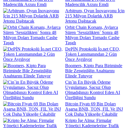
Madencilik Arzını Emdi
Arbitrum, Oyun İnovasyonu İçin
215 Milyon Dolarlık ARB
Jetonu Dağıtacak
Orbit Chain Korsanı, Aylarca
Süren ’Sessizlikten` Sonra 48
Milyon Doları Tornado Cashe
Taşıdı
DePİN Protokolü İo.net CEO,
Token Lansmanından 2 Gün
Önce Ayrılıyor
Boomers, Kipto Para Biriminde
Bile Zenginliğin Anahtarını
Elinde Tutuyor
Çin`in En Büyük Ödeme
Uygulaması, Saçsız Olup
Olmadığınızı Kontrol Eden AI
Özelliğini Sundu
Bitcoin Fiyatı 69 Bin Doları
Aşarsa BNB, TON, FIL Ve INJ
Çok Daha Yükseğe Çıkabilir
Kripto İşe Alma: Firmalar
Yönetici Kademelerine Trafik