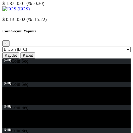
$ 1.87
-0.01 (% -0.30)
EOS
$ 0.13
-0.02 (% -15.22)
Coin Seçimi Yapınız
×
Kaydet
Kapat
(24H)
Coin Seç
(24H)
Coin Seç
(24H)
Coin Seç
(24H)
Coin Seç