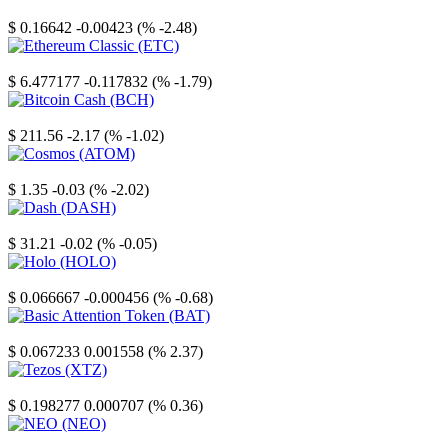
Stellar
$ 0.16642
-0.00423 (% -2.48)
Ethereum Classic
$ 6.477177
-0.117832 (% -1.79)
Bitcoin Cash
$ 211.56
-2.17 (% -1.02)
Cosmos
$ 1.35
-0.03 (% -2.02)
Dash
$ 31.21
-0.02 (% -0.05)
Holo
$ 0.066667
-0.000456 (% -0.68)
Basic Attention Token
$ 0.067233
0.001558 (% 2.37)
Tezos
$ 0.198277
0.000707 (% 0.36)
NEO