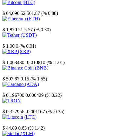
Bitcoin
$ 64,096.52
561.87 (% 0.88)
Ethereum
$ 1,870.51
5.57 (% 0.30)
Tether
$ 1.00
0 (% 0.01)
XRP
$ 1.063430
-0.010810 (% -1.01)
Binance Coin
$ 597.67
9.15 (% 1.55)
Cardano
$ 0.196700
0.000429 (% 0.22)
TRON
$ 0.327956
-0.001167 (% -0.35)
Litecoin
$ 44.89
0.63 (% 1.42)