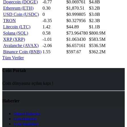
Dogecoin (DOGE)
-0.77
$0.069761
$4.8B
Ethereum (ETH)
0.30
$1,870.51
$3.2B
USD Coin (USDC)
0
$0.999805
$3.0B
TRON
-0.35
$0.327956
$2.3B
Litecoin (LTC)
1.42
$44.89
$1.1B
Solana (SOL)
0.58
$73.964780
$800.9M
XRP (XRP)
-1.01
$1.063430
$583.5M
Avalanche (AVAX)
-2.06
$6.657161
$536.5M
Binance Coin (BNB)
1.55
$597.67
$362.2M
Tüm Veriler
Coin Portalı
Coin dünyasına açılan kapı !
Haberler
Güncel Haberler
Coin Haberler
Coin Analizleri