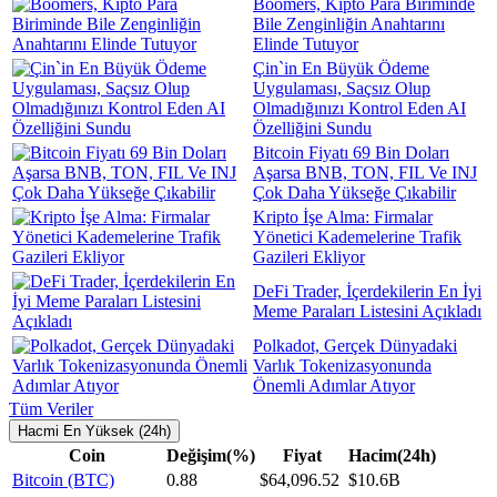
Boomers, Kipto Para Biriminde
Bile Zenginliğin Anahtarını
Elinde Tutuyor
Çin`in En Büyük Ödeme
Uygulaması, Saçsız Olup
Olmadığınızı Kontrol Eden AI
Özelliğini Sundu
Bitcoin Fiyatı 69 Bin Doları
Aşarsa BNB, TON, FIL Ve INJ
Çok Daha Yükseğe Çıkabilir
Kripto İşe Alma: Firmalar
Yönetici Kademelerine Trafik
Gazileri Ekliyor
DeFi Trader, İçerdekilerin En İyi
Meme Paraları Listesini Açıkladı
Polkadot, Gerçek Dünyadaki
Varlık Tokenizasyonunda
Önemli Adımlar Atıyor
Tüm Veriler
Hacmi En Yüksek (24h)
Coin
Değişim(%)
Fiyat
Hacim(24h)
Bitcoin (BTC)
0.88
$64,096.52
$10.6B