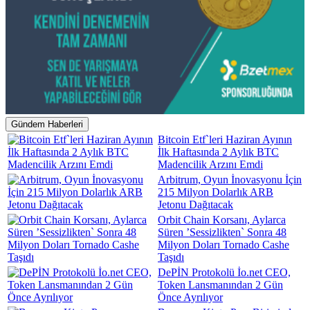
Gündem Haberleri
Bitcoin Etf`leri Haziran Ayının
İlk Haftasında 2 Aylık BTC
Madencilik Arzını Emdi
Arbitrum, Oyun İnovasyonu İçin
215 Milyon Dolarlık ARB
Jetonu Dağıtacak
Orbit Chain Korsanı, Aylarca
Süren ’Sessizlikten` Sonra 48
Milyon Doları Tornado Cashe
Taşıdı
DePİN Protokolü İo.net CEO,
Token Lansmanından 2 Gün
Önce Ayrılıyor