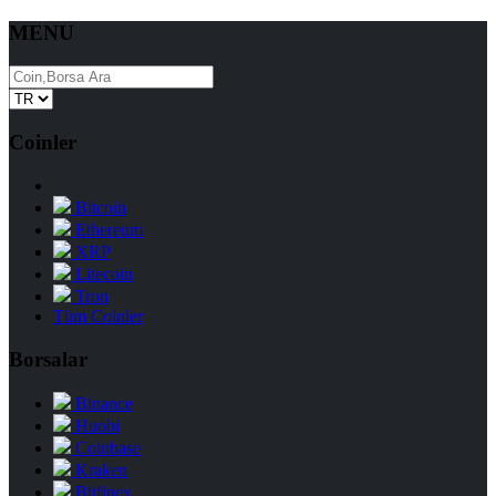
MENU
Coinler
Bitcoin
Ethereum
XRP
Litecoin
Tron
Tüm Coinler
Borsalar
Binance
Huobi
Coinbase
Kraken
Bitfinex