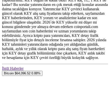
yapabilirsiniz. KEY bugün ne kadar oldu? KEY kaç TL, 1 KEY ne
kadar? Bu sorular yatırımcıların en çok merak ettiği konular arasında
daima sıcaklığını koruyor. Yatırımcılar KEY çevirici kullanarak
güncel olarak KEY alış satış fiyatlarını takip ederken, sayfamızdan
KEY haberlerinden, KEY yorum ve analizlerine kadar en son
güncel bilgilere ulaşabilir. 2026`de KEY yükselir mi düşer mi
konusu gündemde yer almaya devam ederken coinportali.com
sayfamızdan son coin haberlerini ve uzman yorumlarını takip
edebilirsiniz. Ayrıca kripto para yatırımcıları, KEY detay frafik
bölümüyle fiyat için detaylı inceleme fırsatına sahipler. 2026 yılında
KEY tahminleri yatırımcıların odağında yer aldığından günlük,
haftalık, aylık ve yıllık olarak kripto para alış satış fiyatı hareketleri
için KEY detay grafik bölümümüz öne çıkarken, KEY anlık takibi
ve hesaplama için KEY çeviri özelliği büyük kolaylık sağlıyor.
İlgili Haberler
Bitcoin
$64,096.52
0.88%