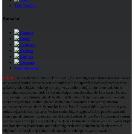
Tron
Tüm Coinler
Borsalar
Binance
Huobi
Coinbase
Kraken
Bitfinex
Bitstamp
Tüm Borsalar
Uyarı :
Kripto Paraların mevcut Türk Lirası , Dolar ve diğer para birimleri olarak kurları
site ziyaretçilerimize sadece bilgi için sunulmuştur. Coinportali doğabilecek zararlar veya
spekülasyonlara ilişkin herhangi bir kayıp veya verilerin doğruluğu konusunda hiçbir
sorumluluk kabul etmez. Türk ve Yabancı Kripto Para Borsalarında Türk Lirası, Dolar ,
Euro ve diğer para birimleri olarak fiyatları farklı olabilir. Kripto para piyasası hakkında
yeterli seviyede bilgi sahibi olmadan kripto para piyasasında alım satım işlemlerini
yapmamanızı tavsiye ederiz. Sitemiz bir Kripto Para Borsası değildir, sadece kripto para
kurları değerlerini sunmaktayız. Verilen tanıtıcı bilgiler ışığında kripto para borsalarında
işlem yapmak tamamen ziyaretçinin kendi inisiatifindedir. Kripto Para Borsalarında yatırım
yapmak veya kripto para alıp satmak yüksek risk içermektedir. Sitede yer alan fiyatlar kripto
para borsalarının kendilerinin sundukları bilgiler ile elde edilmektedir. Sitedeki veriler
bilgilendirme amaçlı olup Coinportali.com sitesi herhangi bir yatırım tavsiyesi