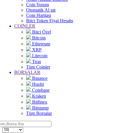
Coin Yorum
Otomatik Al sat
Coin Haritası
Bitci Token Fiyat Hesabı
COİNLER
Bitci Özel
Bitcoin
Ethereum
XRP
Litecoin
Tron
Tüm Coinler
BORSALAR
Binance
Huobi
Coinbase
Kraken
Bitfinex
Bitstamp
Tüm Borsalar