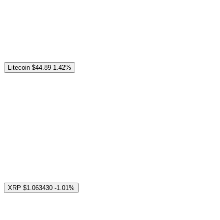
Litecoin
$44.89
1.42%
XRP
$1.063430
-1.01%