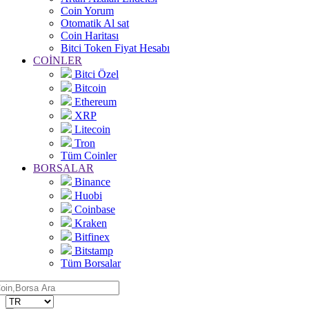
Coin Yorum
Otomatik Al sat
Coin Haritası
Bitci Token Fiyat Hesabı
COİNLER
Bitci Özel
Bitcoin
Ethereum
XRP
Litecoin
Tron
Tüm Coinler
BORSALAR
Binance
Huobi
Coinbase
Kraken
Bitfinex
Bitstamp
Tüm Borsalar