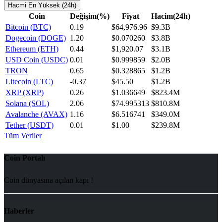
Hacmi En Yüksek (24h)
Coin
Değişim(%)
Fiyat
Hacim(24h)
Bitcoin (BTC)
0.19
$64,976.96
$9.3B
Dogecoin (DOGE)
1.20
$0.070260
$3.8B
Ethereum (ETH)
0.44
$1,920.07
$3.1B
USD Coin (USDC)
0.01
$0.999859
$2.0B
TRON
0.65
$0.328865
$1.2B
Litecoin (LTC)
-0.37
$45.50
$1.2B
XRP (XRP)
0.26
$1.036649
$823.4M
Solana (SOL)
2.06
$74.995313
$810.8M
Avalanche (AVAX)
1.16
$6.516741
$349.0M
Tether (USDT)
0.01
$1.00
$239.8M
Tüm Veriler
Coin Portalı
Coin dünyasına açılan kapı !
Haberler