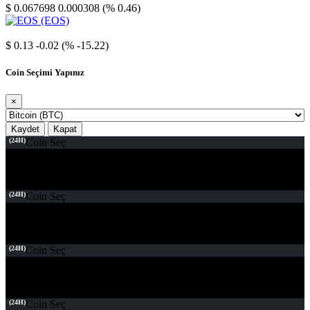
$ 0.067698
0.000308 (% 0.46)
EOS
$ 0.13
-0.02 (% -15.22)
Coin Seçimi Yapınız
×
Kaydet
Kapat
(24H)
Coin Seç
(24H)
Coin Seç
(24H)
Coin Seç
(24H)
Coin Seç