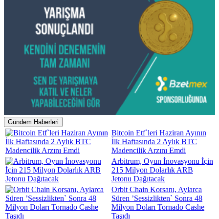
Gündem Haberleri
Bitcoin Etf`leri Haziran Ayının
İlk Haftasında 2 Aylık BTC
Madencilik Arzını Emdi
Arbitrum, Oyun İnovasyonu İçin
215 Milyon Dolarlık ARB
Jetonu Dağıtacak
Orbit Chain Korsanı, Aylarca
Süren ’Sessizlikten` Sonra 48
Milyon Doları Tornado Cashe
Taşıdı