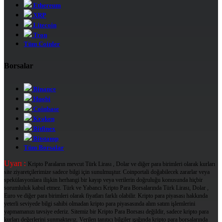
Ethereum
XRP
Litecoin
Tron
Tüm Coinler
Borsalar
Binance
Huobi
Coinbase
Kraken
Bitfinex
Bitstamp
Tüm Borsalar
Uyarı :
Kripto Paraların mevcut Türk Lirası , Dolar ve diğer para birimleri olarak kurları
site ziyaretçilerimize sadece bilgi için sunulmuştur. Coinportali doğabilecek zararlar veya
spekülasyonlara ilişkin herhangi bir kayıp veya verilerin doğruluğu konusunda hiçbir
sorumluluk kabul etmez. Türk ve Yabancı Kripto Para Borsalarında Türk Lirası, Dolar ,
Euro ve diğer para birimleri olarak fiyatları farklı olabilir. Kripto para piyasası hakkında
yeterli seviyede bilgi sahibi olmadan kripto para piyasasında alım satım işlemlerini
yapmamanızı tavsiye ederiz. Sitemiz bir Kripto Para Borsası değildir, sadece kripto para
kurları değerlerini sunmaktayız. Verilen tanıtıcı bilgiler ışığında kripto para borsalarında