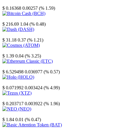
Stellar
$ 0.16368
0.00257 (% 1.59)
Bitcoin Cash
$ 216.69
1.04 (% 0.48)
Dash
$ 31.18
0.37 (% 1.21)
Cosmos
$ 1.39
0.04 (% 3.25)
Ethereum Classic
$ 6.529498
0.036977 (% 0.57)
Holo
$ 0.071992
0.003424 (% 4.99)
Tezos
$ 0.203717
0.003922 (% 1.96)
NEO
$ 1.84
0.01 (% 0.47)
Basic Attention Token