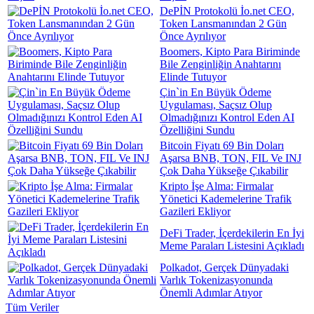
DePİN Protokolü İo.net CEO,
Token Lansmanından 2 Gün
Önce Ayrılıyor
Boomers, Kipto Para Biriminde
Bile Zenginliğin Anahtarını
Elinde Tutuyor
Çin`in En Büyük Ödeme
Uygulaması, Saçsız Olup
Olmadığınızı Kontrol Eden AI
Özelliğini Sundu
Bitcoin Fiyatı 69 Bin Doları
Aşarsa BNB, TON, FIL Ve INJ
Çok Daha Yükseğe Çıkabilir
Kripto İşe Alma: Firmalar
Yönetici Kademelerine Trafik
Gazileri Ekliyor
DeFi Trader, İçerdekilerin En İyi
Meme Paraları Listesini Açıkladı
Polkadot, Gerçek Dünyadaki
Varlık Tokenizasyonunda
Önemli Adımlar Atıyor
Tüm Veriler