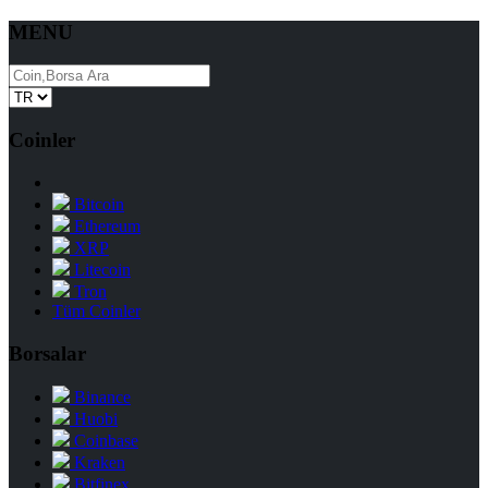
MENU
Coinler
Bitcoin
Ethereum
XRP
Litecoin
Tron
Tüm Coinler
Borsalar
Binance
Huobi
Coinbase
Kraken
Bitfinex