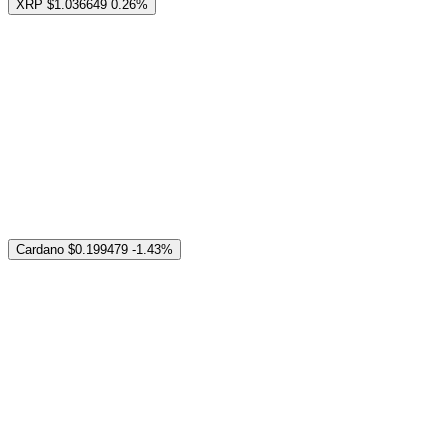
XRP
$1.036649
0.26%
Cardano
$0.199479
-1.43%